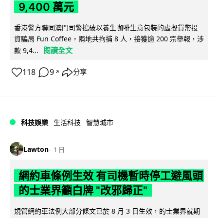
9,400 萬元
香港警方聯同澳門司警搗破以養生咖啡生意包裝的虛擬貨幣投
資騙局 Fun Coffee，兩地共拘捕 8 人，接獲逾 200 宗舉報，涉
閱讀全文
款 9,4...
118
9
分享
↗
科技娛樂
生活科技
智慧城市
Lawton
1 日
網約車條例生效 有司機暫時停工避風頭
的士業界籲白牌 "改邪歸正"
規管網約車法例大部分條文已於 8 月 3 日生效，的士業界就期