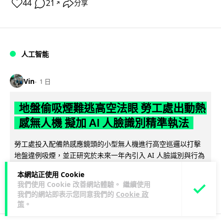
44
21
分享
↗
人工智能
Vin
1 日
地盤偷吸煙難逃高空法眼 勞工處出動熱
感無人機 擬加 AI 人臉識別精準執法
勞工處投入配備熱感應鏡頭的小型無人機進行高空巡邏以打擊
地盤違例吸煙，並正研究於未來一年內引入 AI 人臉識別與行為
閱讀全文
分析功能，結合三大技術進一...
本網站正使用 Cookie
我們使用 Cookie 改善網站體驗。 繼續使用
245
55
分享
↗
我們的網站即表示您同意我們的
Cookie 政
策
。