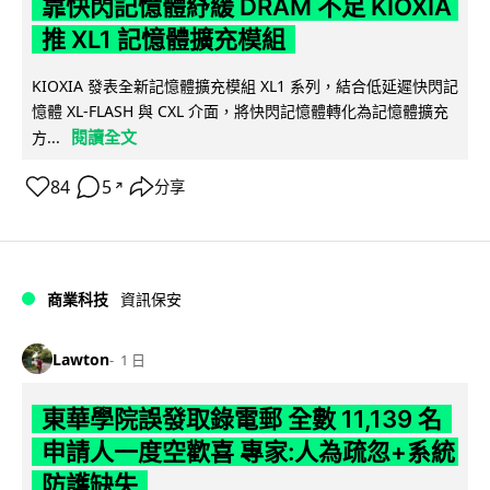
靠快閃記憶體紓緩 DRAM 不足 KIOXIA
推 XL1 記憶體擴充模組
KIOXIA 發表全新記憶體擴充模組 XL1 系列，結合低延遲快閃記
憶體 XL-FLASH 與 CXL 介面，將快閃記憶體轉化為記憶體擴充
閱讀全文
方...
84
5
分享
↗
商業科技
資訊保安
Lawton
1 日
東華學院誤發取錄電郵 全數 11,139 名
申請人一度空歡喜 專家:人為疏忽+系統
防護缺失