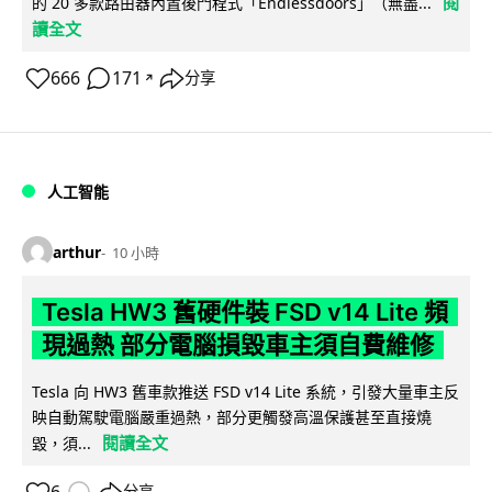
閱
的 20 多款路由器內置後門程式「Endlessdoors」（無盡...
讀全文
666
171
分享
↗
人工智能
arthur
10 小時
Tesla HW3 舊硬件裝 FSD v14 Lite 頻
現過熱 部分電腦損毀車主須自費維修
Tesla 向 HW3 舊車款推送 FSD v14 Lite 系統，引發大量車主反
映自動駕駛電腦嚴重過熱，部分更觸發高溫保護甚至直接燒
閱讀全文
毀，須...