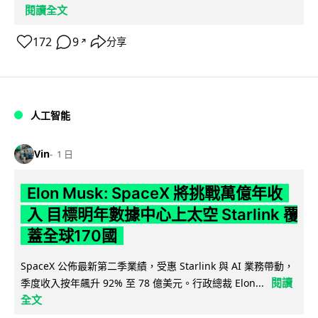
閱讀全文
172
9
分享
↗
人工智能
Vin
1 日
Elon Musk: SpaceX 將挑戰萬億年收
入 目標明年數據中心上太空 Starlink 覆
蓋全球170國
SpaceX 公佈最新第二季業績，受惠 Starlink 與 AI 業務帶動，
閱讀
季度收入按年飆升 92% 至 78 億美元。行政總裁 Elon...
全文