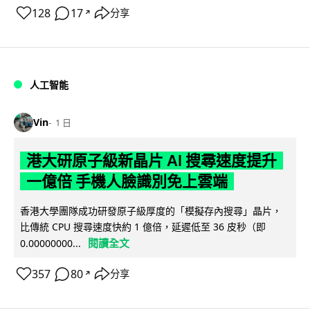
128
17
分享
↗
人工智能
Vin
1 日
港大研原子級新晶片 AI 搜尋速度提升
一億倍 手機人臉識別免上雲端
香港大學團隊成功研發原子級厚度的「模擬存內搜尋」晶片，
比傳統 CPU 搜尋速度快約 1 億倍，延遲低至 36 皮秒（即
閱讀全文
0.00000000...
357
80
分享
↗