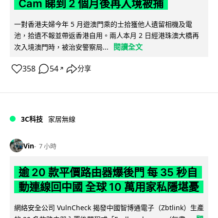
Cam 睇到 2 個月後再入境被捕
一對香港夫婦今年 5 月遊澳門乘的士拾獲他人遺留相機及電
池，拾遺不報並帶返香港自用。兩人本月 2 日經港珠澳大橋再
閱讀全文
次入境澳門時，被治安警察局...
358
54
分享
↗
3C科技
家居無線
Vin
7 小時
逾 20 款平價路由器爆後門 每 35 秒自
動連線回中國 全球 10 萬用家私隱堪憂
網絡安全公司 VulnCheck 揭發中國智博通電子（Zbtlink）生產