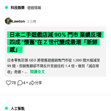
科技娛樂
遊戲情報
Lawton
2 小時
日本二手遊戲店減 90% 門市 業績反增
四成 "懷舊"在 Z 世代變成最潮「新鮮
感」
日本零售巨頭 GEO 將懷舊遊戲銷售門市從 1,000 間大幅減至
99 間，但銷售額卻不降反升至過往的 1.4 倍。做到「減店增
閱讀全文
收」奇蹟，...
78
4
分享
↗
人工智能