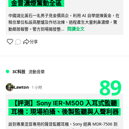
金冒濃煙驚動全區
中國湖北黃石一名男子見金價高企，利用 AI 自學提煉黃金，在
租住單位私設高壓爐及作坊冶煉，過程產生大量刺鼻濃煙，驚
閱讀全文
動鄰居報警。警方到場揭發整...
分享
3C科技
流動音樂
89
Lawton
1 小時
【評測】Sony IER-M500 入耳式監聽
耳機：現場拍攝、後製監聽與人聲利器
談到專業混音專用的聲音監聽耳機，Sony 經典 MDR-7506 到