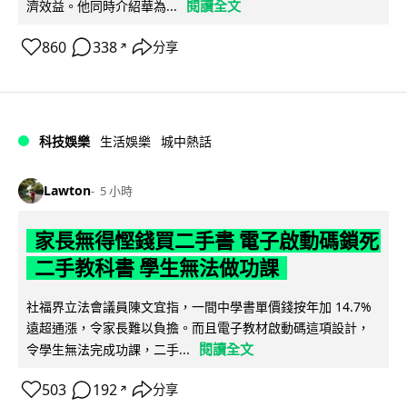
閱讀全文
濟效益。他同時介紹華為...
860
338
分享
↗
科技娛樂
生活娛樂
城中熱話
Lawton
5 小時
家長無得慳錢買二手書 電子啟動碼鎖死
二手教科書 學生無法做功課
社福界立法會議員陳文宜指，一間中學書單價錢按年加 14.7%
遠超通漲，令家長難以負擔。而且電子教材啟動碼這項設計，
閱讀全文
令學生無法完成功課，二手...
503
192
分享
↗