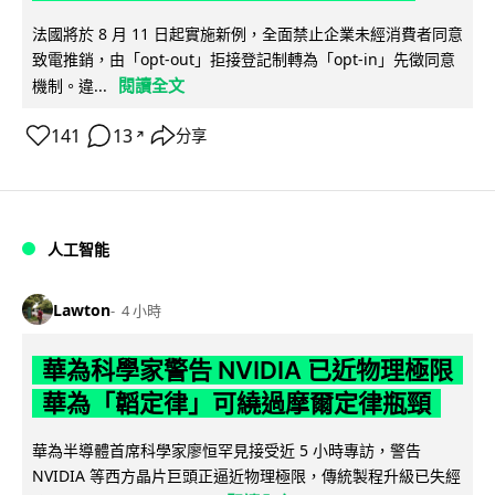
法國將於 8 月 11 日起實施新例，全面禁止企業未經消費者同意
致電推銷，由「opt-out」拒接登記制轉為「opt-in」先徵同意
閱讀全文
機制。違...
141
13
分享
↗
人工智能
Lawton
4 小時
華為科學家警告 NVIDIA 已近物理極限
華為「韜定律」可繞過摩爾定律瓶頸
華為半導體首席科學家廖恒罕見接受近 5 小時專訪，警告
NVIDIA 等西方晶片巨頭正逼近物理極限，傳統製程升級已失經