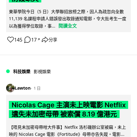
東華學院今日（5 日）大學聯招放榜之際，因人為疏忽向全數
11,139 名課程申請人錯誤發出取錄通知電郵，令大批考生一度
閱讀全文
以為獲得學位取錄，事...
145
17
分享
↗
科技娛樂
影視娛樂
Lawton
1 日
Nicolas Cage 主演未上映電影 Netflix
遺失未加密母帶 被索償 8.19 億港元
【唔見未加密母帶咁大件事】Netflix 洛杉磯辦公室被竊，未上
映的 Nicolas Cage 電影《Fortitude》母帶亦告失蹤。電影...