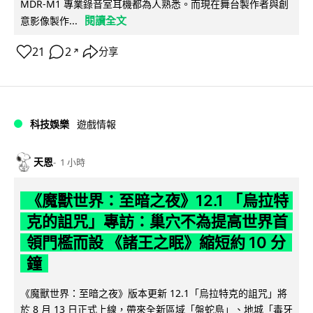
MDR-M1 專業錄音室耳機都為人熟悉。而現在舞台製作者與創
閱讀全文
意影像製作...
21
2
分享
↗
科技娛樂
遊戲情報
天恩
1 小時
《魔獸世界：至暗之夜》12.1 「烏拉特
克的詛咒」專訪：巢穴不為提高世界首
領門檻而設 《諸王之眠》縮短約 10 分
鐘
《魔獸世界：至暗之夜》版本更新 12.1「烏拉特克的詛咒」將
於 8 月 13 日正式上線，帶來全新區域「盤蛇島」、地城「毒牙