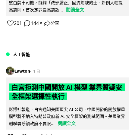
望白牌車司機，能夠「改邪歸正」回流駕駛的士。新例大幅提
閱讀全文
高罰則，首次定罪最高罰款...
201
144
分享
↗
人工智能
Lawton
1 日
白宮拒測中國開放 AI 模型 業界質疑安
全框架選擇性執行
彭博社報道，白宮通知美國頂尖 AI 公司，中國開發的開放權重
模型將不納入特朗普政府新 AI 安全框架的測試範圍。美國業界
閱讀全文
則聯署呼籲政府不要限...