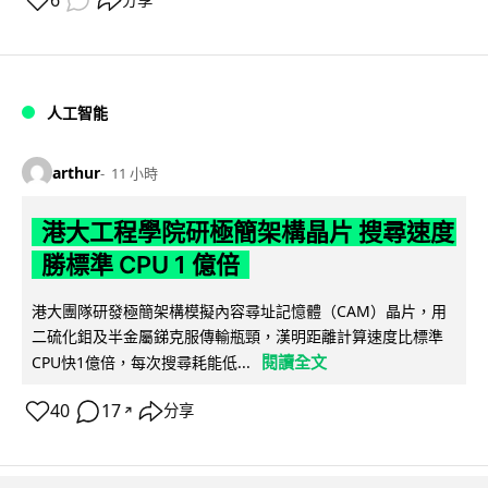
6
分享
人工智能
arthur
11 小時
港大工程學院研極簡架構晶片 搜尋速度
勝標準 CPU 1 億倍
港大團隊研發極簡架構模擬內容尋址記憶體（CAM）晶片，用
二硫化鉬及半金屬銻克服傳輸瓶頸，漢明距離計算速度比標準
閱讀全文
CPU快1億倍，每次搜尋耗能低...
40
17
分享
↗