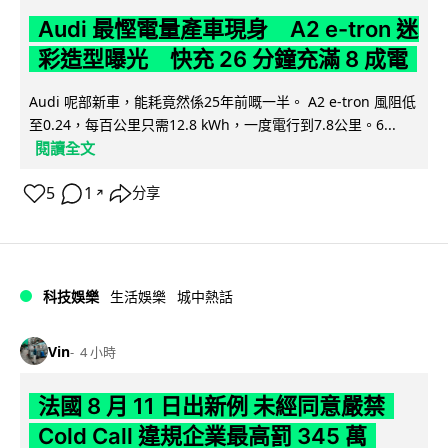
Audi 最慳電量產車現身 A2 e-tron 迷
彩造型曝光 快充 26 分鐘充滿 8 成電
Audi 呢部新車，能耗竟然係25年前嘅一半。 A2 e-tron 風阻低
至0.24，每百公里只需12.8 kWh，一度電行到7.8公里。6...
閱讀全文
5
1
分享
↗
科技娛樂
生活娛樂
城中熱話
Vin
4 小時
法國 8 月 11 日出新例 未經同意嚴禁
Cold Call 違規企業最高罰 345 萬