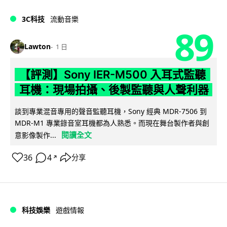
3C科技
流動音樂
89
Lawton
1 日
【評測】Sony IER-M500 入耳式監聽
耳機：現場拍攝、後製監聽與人聲利器
談到專業混音專用的聲音監聽耳機，Sony 經典 MDR-7506 到
MDR-M1 專業錄音室耳機都為人熟悉。而現在舞台製作者與創
閱讀全文
意影像製作...
36
4
分享
↗
科技娛樂
遊戲情報