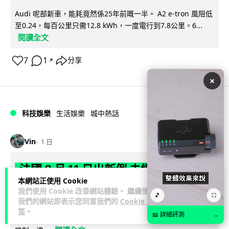
Audi 呢部新車，能耗竟然係25年前嘅一半。 A2 e-tron 風阻低
至0.24，每百公里只需12.8 kWh，一度電行到7.8公里。6...
閱讀全文
7
1
分享
↗
×
科技娛樂
生活娛樂
城中熱話
Vin
1 日
法國 8 月 11 日出新例 未經同意嚴禁
本網站正使用 Cookie
Cold Call 違規企業最高罰 345 萬
我們使用 Cookie 改善網站體驗。 繼續使用
🎵
⛶
我們的網站即表示您同意我們的
Cookie 政
法國將於 8 月 11 日起實施新例，全面禁止企業未經消費者同意
策
。
📖 詳細評測
→
致電推銷，由「opt-out」拒接登記制轉為「opt-in」先徵同意