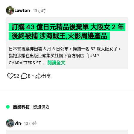
Lawton
13 小時
訂購 43 億日元精品後棄單 大阪女 2 年
後終被捕 涉海賊王,火影周邊產品
日本警視廳神田署 8 月 6 日公布，拘捕一名 32 歲大阪女子，
指她涉嫌在出版巨頭集英社旗下官方網店「JUMP
閱讀全文
CHARACTERS ST...
52
8
分享
↗
商業科技
資訊保安
Vin
13 小時