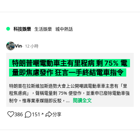
科技娛樂
生活娛樂
城中熱話
Vin
12 小時
特朗普嘲電動車主有里程病 剩 75% 電
量即焦慮發作 狂言一手終結電車指令
特朗普在拉斯維加斯造勢大會上公開嘲諷電動車車主患有「里
程焦慮病」，聲稱電量剩 75% 便發作，並重申已廢除電動車強
閱讀全文
制令。惟專業車媒隨即反駁，...
386
151
分享
↗