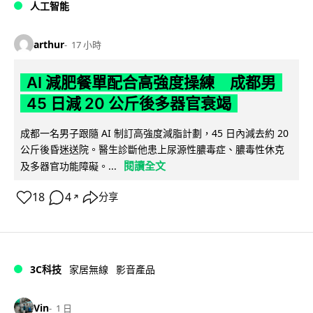
人工智能
arthur
17 小時
AI 減肥餐單配合高強度操練 成都男
45 日減 20 公斤後多器官衰竭
成都一名男子跟隨 AI 制訂高強度減脂計劃，45 日內減去約 20
公斤後昏迷送院。醫生診斷他患上尿源性膿毒症、膿毒性休克
閱讀全文
及多器官功能障礙。...
18
4
分享
↗
3C科技
家居無線
影音產品
Vin
1 日