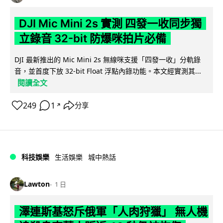
DJI Mic Mini 2s 實測 四發一收同步獨
立錄音 32-bit 防爆咪拍片必備
DJI 最新推出的 Mic Mini 2s 無線咪支援「四發一收」分軌錄
音，並首度下放 32-bit Float 浮點內錄功能。本文經實測其...
閱讀全文
249
1
分享
↗
科技娛樂
生活娛樂
城中熱話
Lawton
1 日
澤連斯基怒斥俄軍「人肉狩獵」 無人機