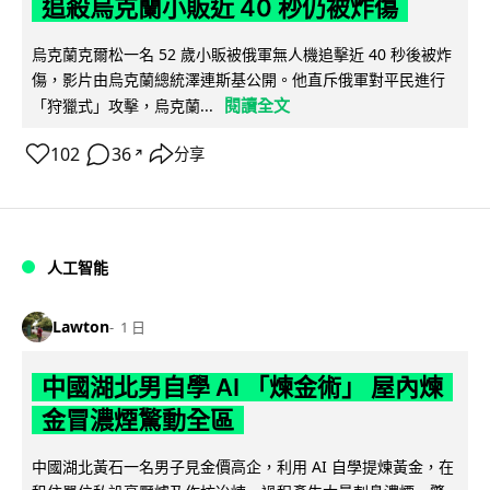
追殺烏克蘭小販近 40 秒仍被炸傷
烏克蘭克爾松一名 52 歲小販被俄軍無人機追擊近 40 秒後被炸
傷，影片由烏克蘭總統澤連斯基公開。他直斥俄軍對平民進行
閱讀全文
「狩獵式」攻擊，烏克蘭...
102
36
分享
↗
人工智能
Lawton
1 日
中國湖北男自學 AI 「煉金術」 屋內煉
金冒濃煙驚動全區
中國湖北黃石一名男子見金價高企，利用 AI 自學提煉黃金，在