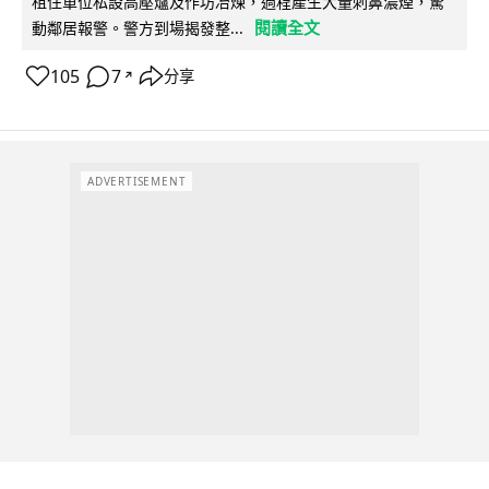
租住單位私設高壓爐及作坊冶煉，過程產生大量刺鼻濃煙，驚
閱讀全文
動鄰居報警。警方到場揭發整...
105
7
分享
↗
ADVERTISEMENT