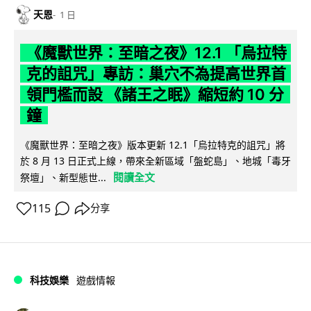
天恩
1 日
《魔獸世界：至暗之夜》12.1 「烏拉特
克的詛咒」專訪：巢穴不為提高世界首
領門檻而設 《諸王之眠》縮短約 10 分
鐘
《魔獸世界：至暗之夜》版本更新 12.1「烏拉特克的詛咒」將
於 8 月 13 日正式上線，帶來全新區域「盤蛇島」、地城「毒牙
閱讀全文
祭壇」、新型態世...
115
分享
科技娛樂
遊戲情報