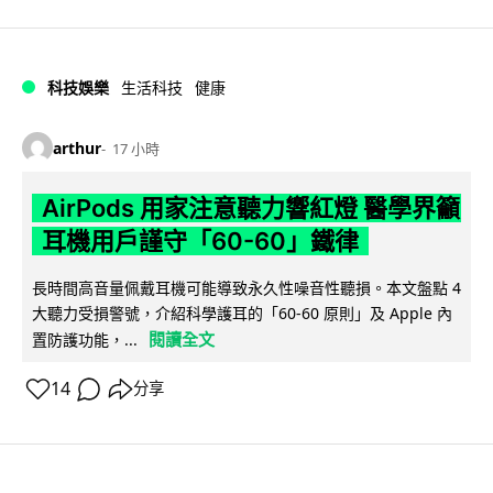
科技娛樂
生活科技
健康
arthur
17 小時
AirPods 用家注意聽力響紅燈 醫學界籲
耳機用戶謹守「60-60」鐵律
長時間高音量佩戴耳機可能導致永久性噪音性聽損。本文盤點 4
大聽力受損警號，介紹科學護耳的「60-60 原則」及 Apple 內
閱讀全文
置防護功能，...
14
分享