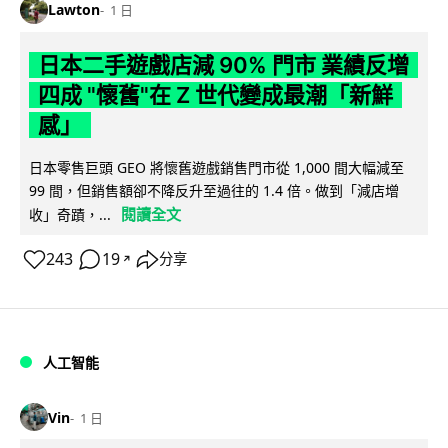
Lawton
1 日
日本二手遊戲店減 90% 門市 業績反增
四成 "懷舊"在 Z 世代變成最潮「新鮮
感」
日本零售巨頭 GEO 將懷舊遊戲銷售門市從 1,000 間大幅減至
99 間，但銷售額卻不降反升至過往的 1.4 倍。做到「減店增
閱讀全文
收」奇蹟，...
243
19
分享
↗
人工智能
Vin
1 日