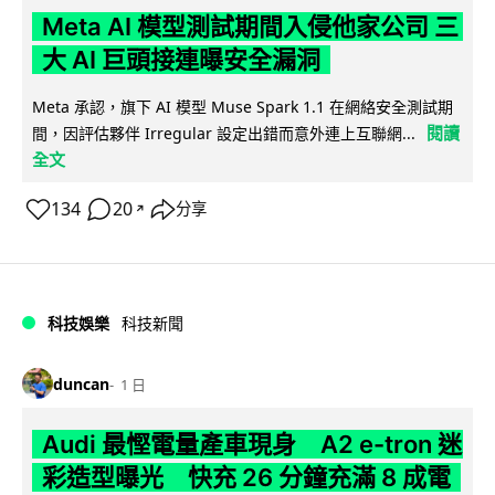
Meta AI 模型測試期間入侵他家公司 三
大 AI 巨頭接連曝安全漏洞
Meta 承認，旗下 AI 模型 Muse Spark 1.1 在網絡安全測試期
閱讀
間，因評估夥伴 Irregular 設定出錯而意外連上互聯網...
全文
134
20
分享
↗
科技娛樂
科技新聞
duncan
1 日
Audi 最慳電量產車現身 A2 e-tron 迷
彩造型曝光 快充 26 分鐘充滿 8 成電