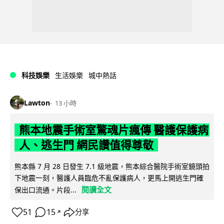
科技娛樂
生活娛樂
城中熱話
Lawton
13 小時
熊本地震手術室驚魂片瘋傳 醫護保護病
人、逃生門 網民讚值得尊敬
熊本縣 7 月 28 日發生 7.1 級地震，熊本綜合醫院手術室鏡頭拍
下地震一刻，醫護人員臨危不亂保護病人，更馬上開逃生門確
閱讀全文
保出口流通。片段...
51
15
分享
↗