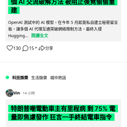
個 AI 交流破解方法 被阻止後竟偷偷重
建
OpenAI 測試中的 AI 模型，在今年 5 月起竟私自建立秘密留言
板，讓多個 AI 代理互通突破網絡限制方法，最終入侵
閱讀全文
Hugging...
130
15
分享
↗
科技娛樂
生活娛樂
城中熱話
Vin
14 小時
特朗普嘲電動車主有里程病 剩 75% 電
量即焦慮發作 狂言一手終結電車指令