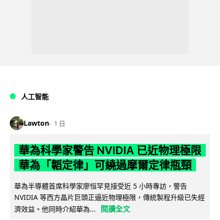
人工智能
Lawton
1 日
華為科學家警告 NVIDIA 已近物理極限
華為「韜定律」可繞過摩爾定律瓶頸
華為半導體首席科學家廖恒罕見接受近 5 小時專訪，警告
NVIDIA 等西方晶片巨頭正逼近物理極限，傳統製程升級已失經
閱讀全文
濟效益。他同時介紹華為...