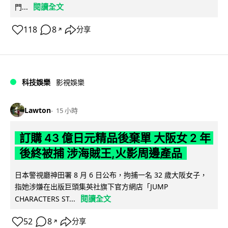
閱讀全文
門...
118
8
分享
↗
科技娛樂
影視娛樂
Lawton
15 小時
訂購 43 億日元精品後棄單 大阪女 2 年
後終被捕 涉海賊王,火影周邊產品
日本警視廳神田署 8 月 6 日公布，拘捕一名 32 歲大阪女子，
指她涉嫌在出版巨頭集英社旗下官方網店「JUMP
閱讀全文
CHARACTERS ST...
52
8
分享
↗