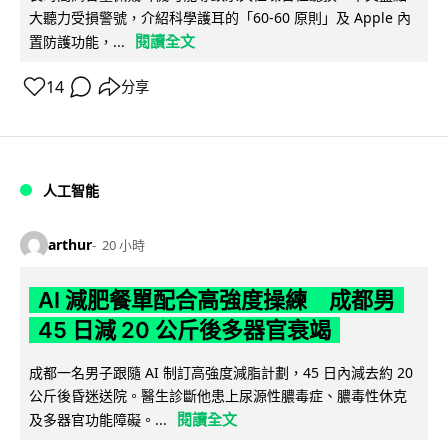
大聽力受損警號，介紹科學護耳的「60-60 原則」及 Apple 內
閱讀全文
置防護功能，...
14
分享
人工智能
arthur
20 小時
AI 減肥餐單配合高強度操練 成都男
45 日減 20 公斤後多器官衰竭
成都一名男子跟隨 AI 制訂高強度減脂計劃，45 日內減去約 20
公斤後昏迷送院。醫生診斷他患上尿源性膿毒症、膿毒性休克
閱讀全文
及多器官功能障礙。...