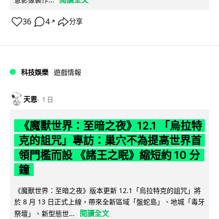
36
4
分享
↗
科技娛樂
遊戲情報
天恩
1 日
《魔獸世界：至暗之夜》12.1 「烏拉特
克的詛咒」專訪：巢穴不為提高世界首
領門檻而設 《諸王之眠》縮短約 10 分
鐘
《魔獸世界：至暗之夜》版本更新 12.1「烏拉特克的詛咒」將
於 8 月 13 日正式上線，帶來全新區域「盤蛇島」、地城「毒牙
閱讀全文
祭壇」、新型態世...