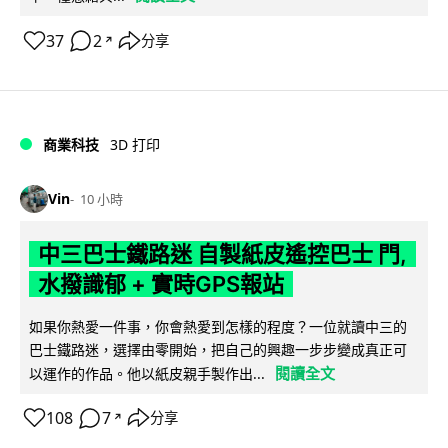
37
2
分享
↗
商業科技
3D 打印
Vin
10 小時
中三巴士鐵路迷 自製紙皮遙控巴士 門,
水撥識郁 + 實時GPS報站
如果你熱愛一件事，你會熱愛到怎樣的程度？一位就讀中三的
巴士鐵路迷，選擇由零開始，把自己的興趣一步步變成真正可
閱讀全文
以運作的作品。他以紙皮親手製作出...
108
7
分享
↗