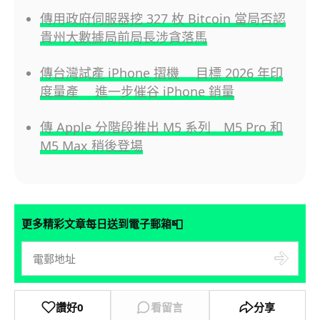
傳用政府伺服器挖 327 枚 Bitcoin 當局否認
貴州大數據局前局長涉貪落馬
傳台灣試產 iPhone 摺機 目標 2026 年印
度量產 進一步催谷 iPhone 銷量
傳 Apple 分階段推出 M5 系列 M5 Pro 和
M5 Max 稍後登場
📮
更多精彩文章每日送到電子郵箱
讚好
0
看留言
分享