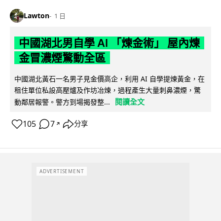
Lawton
1 日
中國湖北男自學 AI 「煉金術」 屋內煉
金冒濃煙驚動全區
中國湖北黃石一名男子見金價高企，利用 AI 自學提煉黃金，在
租住單位私設高壓爐及作坊冶煉，過程產生大量刺鼻濃煙，驚
閱讀全文
動鄰居報警。警方到場揭發整...
105
7
分享
↗
ADVERTISEMENT