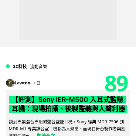
3C科技
流動音樂
89
Lawton
1 日
【評測】Sony IER-M500 入耳式監聽
耳機：現場拍攝、後製監聽與人聲利器
談到專業混音專用的聲音監聽耳機，Sony 經典 MDR-7506 到
MDR-M1 專業錄音室耳機都為人熟悉。而現在舞台製作者與創
閱讀全文
意影像製作...