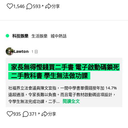
1,546
593
分享
↗
科技娛樂
生活娛樂
城中熱話
Lawton
1 日
家長無得慳錢買二手書 電子啟動碼鎖死
二手教科書 學生無法做功課
社福界立法會議員陳文宜指，一間中學書單價錢按年加 14.7%
遠超通漲，令家長難以負擔。而且電子教材啟動碼這項設計，
閱讀全文
令學生無法完成功課，二手...
935
371
分享
↗