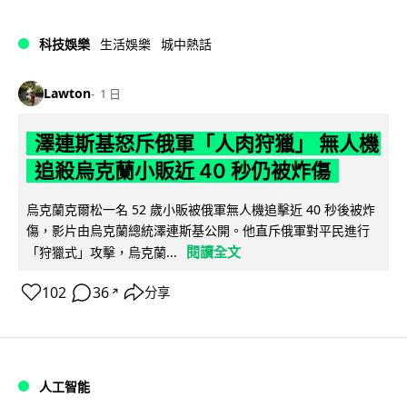
科技娛樂
生活娛樂
城中熱話
Lawton
1 日
澤連斯基怒斥俄軍「人肉狩獵」 無人機
追殺烏克蘭小販近 40 秒仍被炸傷
烏克蘭克爾松一名 52 歲小販被俄軍無人機追擊近 40 秒後被炸
傷，影片由烏克蘭總統澤連斯基公開。他直斥俄軍對平民進行
閱讀全文
「狩獵式」攻擊，烏克蘭...
102
36
分享
↗
人工智能