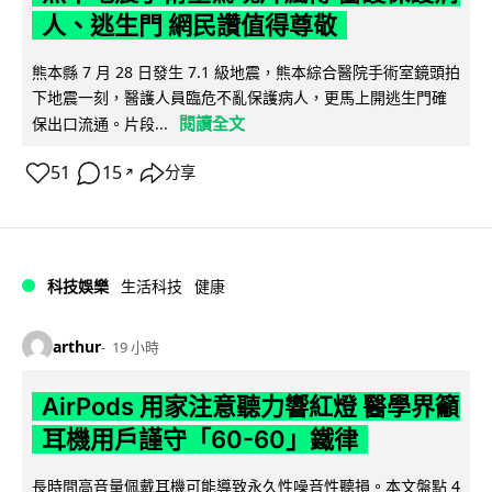
人、逃生門 網民讚值得尊敬
熊本縣 7 月 28 日發生 7.1 級地震，熊本綜合醫院手術室鏡頭拍
下地震一刻，醫護人員臨危不亂保護病人，更馬上開逃生門確
閱讀全文
保出口流通。片段...
51
15
分享
↗
科技娛樂
生活科技
健康
arthur
19 小時
AirPods 用家注意聽力響紅燈 醫學界籲
耳機用戶謹守「60-60」鐵律
長時間高音量佩戴耳機可能導致永久性噪音性聽損。本文盤點 4