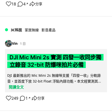
18
4
分享
↗
3C科技
家居無線
影音產品
Vin
1 日
DJI Mic Mini 2s 實測 四發一收同步獨
立錄音 32-bit 防爆咪拍片必備
DJI 最新推出的 Mic Mini 2s 無線咪支援「四發一收」分軌錄
音，並首度下放 32-bit Float 浮點內錄功能。本文經實測其...
閱讀全文
249
1
分享
↗