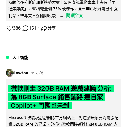
特朗普在拉斯維加斯造勢大會上公開嘲諷電動車車主患有「里
程焦慮病」，聲稱電量剩 75% 便發作，並重申已廢除電動車強
閱讀全文
制令。惟專業車媒隨即反駁，...
386
151
分享
↗
人工智能
Lawton
15 小時
微軟刪走 32GB RAM 遊戲建議 分析:
為 8GB Surface 銷售鋪路 連自家
Copilot+ 門檻也未到
Microsoft 被發現靜靜刪除官方網站上，對遊戲玩家要為電腦配
置 32GB RAM 的建議。分析指微軟同時新推出的 8GB RAM 入