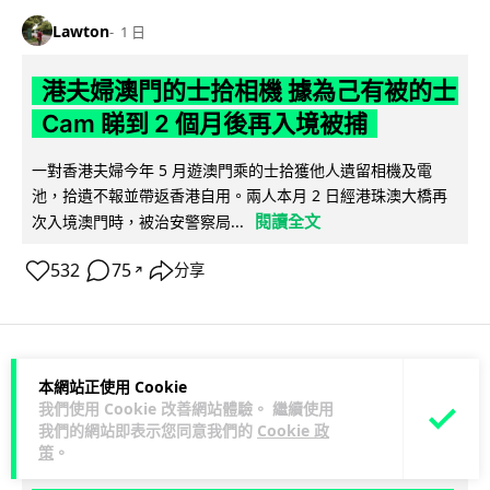
Lawton
1 日
港夫婦澳門的士拾相機 據為己有被的士
Cam 睇到 2 個月後再入境被捕
一對香港夫婦今年 5 月遊澳門乘的士拾獲他人遺留相機及電
池，拾遺不報並帶返香港自用。兩人本月 2 日經港珠澳大橋再
閱讀全文
次入境澳門時，被治安警察局...
532
75
分享
↗
3C科技
家居無線
本網站正使用 Cookie
我們使用 Cookie 改善網站體驗。 繼續使用
我們的網站即表示您同意我們的
Cookie 政
Vin
1 日
策
。