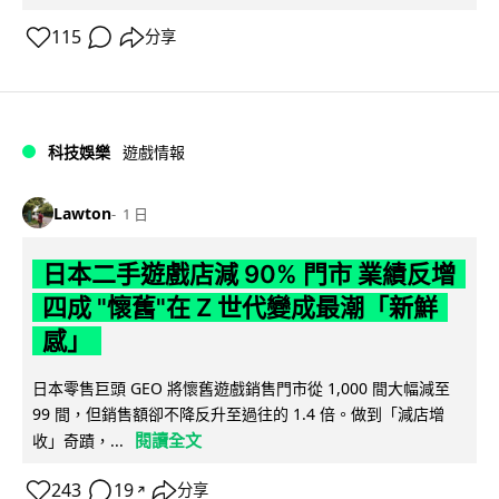
115
分享
科技娛樂
遊戲情報
Lawton
1 日
日本二手遊戲店減 90% 門市 業績反增
四成 "懷舊"在 Z 世代變成最潮「新鮮
感」
日本零售巨頭 GEO 將懷舊遊戲銷售門市從 1,000 間大幅減至
99 間，但銷售額卻不降反升至過往的 1.4 倍。做到「減店增
閱讀全文
收」奇蹟，...
243
19
分享
↗