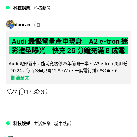
科技娛樂
科技新聞
duncan
1 日
Audi 最慳電量產車現身 A2 e-tron 迷
彩造型曝光 快充 26 分鐘充滿 8 成電
Audi 呢部新車，能耗竟然係25年前嘅一半。 A2 e-tron 風阻低
至0.24，每百公里只需12.8 kWh，一度電行到7.8公里。6...
閱讀全文
7
1
分享
↗
科技娛樂
生活娛樂
城中熱話