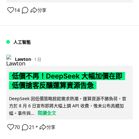
14
分享
人工智能
Lawton
1 日
低價不再！DeepSeek 大幅加價在即
低價搶客反釀運算資源告急
DeepSeek 因低價策略掀起需求熱潮，運算資源不勝負荷，官
方於 8 月 6 日宣布即將大幅上調 API 收費，惟未公布具體加
閱讀全文
幅。事件與...
70
21
分享
↗