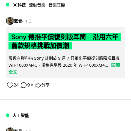
3C科技
流動音樂
音樂耳機
藍骨
1 日
Sony 傳推平價復刻版耳筒 沿用六年
舊款規格挑戰加價潮
最近有爆料指 Sony 計劃於 9 月 7 日推出平價復刻版降噪耳機
閱讀
WH-1000XM4C，規格幾乎與 2020 年 WH-1000XM4...
全文
24
9
分享
↗
人工智能