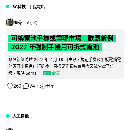
3C科技
手提電話
藍骨
16 小時
可換電池手機或重現市場 歐盟新例
2027 年強制手機用可拆式電池
歐盟新例將於 2027 年 2 月 18 日生效，規定手機及平板電腦電
池須可由用戶自行拆換，目標是延長裝置壽命及減少電子垃
閱讀全文
圾。現時 Sams...
260
74
分享
↗
人工智能