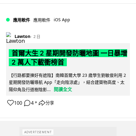
iOS App
應用軟件
應用軟件
Lawton
2 日
首爾大生 2 星期開發防曬地圖 一日暴增
2 萬人下載衝榜首
【行路都要揀好有遮陰】南韓首爾大學 23 歲學生劉敏俊利用 2
星期開發防曬導航 App「走向陰涼處」，結合建築物高度、太
閱讀全文
陽仰角及行道樹陰影...
100
4
分享
↗
ADVERTISEMENT