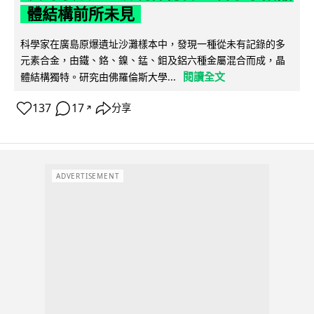
體結構前所未見
科學家在廣島原爆遺址沙灘樣本中，發現一種從未有記錄的多
元素合金，由鐵、鉻、鎳、錳、鉬及鋁六種金屬混合而成，晶
閱讀全文
體結構獨特。研究由佛羅倫斯大學...
137
17
分享
↗
ADVERTISEMENT