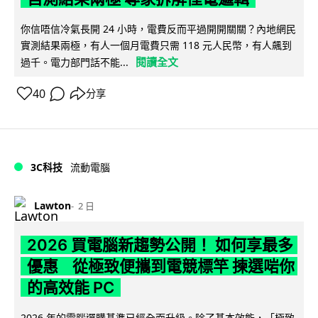
你信唔信冷氣長開 24 小時，電費反而平過開開關關？內地網民
實測結果兩極，有人一個月電費只需 118 元人民幣，有人飆到
閱讀全文
過千。電力部門話不能...
40
分享
3C科技
流動電腦
Lawton
2 日
2026 買電腦新趨勢公開！ 如何享最多
優惠 從極致便攜到電競標竿 揀選啱你
的高效能 PC
2026 年的電腦選購基準已經全面升級。除了基本效能，「極致