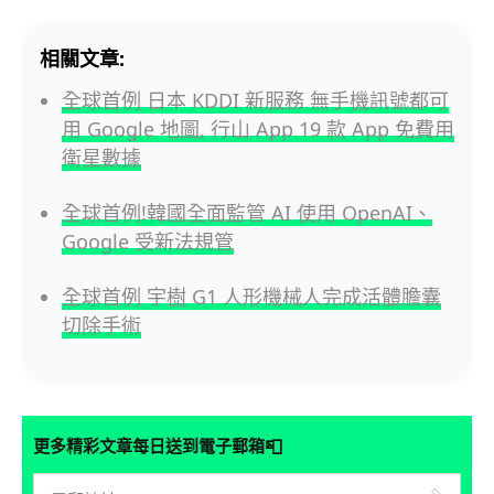
相關文章:
全球首例 日本 KDDI 新服務 無手機訊號都可
用 Google 地圖, 行山 App 19 款 App 免費用
衛星數據
全球首例!韓國全面監管 AI 使用 OpenAI、
Google 受新法規管
全球首例 宇樹 G1 人形機械人完成活體膽囊
切除手術
📮
更多精彩文章每日送到電子郵箱