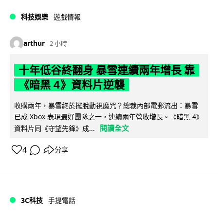
科技娛樂
遊戲情報
arthur
2 小時
十年低谷終翻身 暴雪連續兩年增長 靠
《暗黑 4》資料片逆襲
收購兩年，暴雪終於擺脫動視魔咒？總裁內部電郵流出：暴雪
已成 Xbox 表現最好團隊之一，連續兩年營收增長。《暗黑 4》
閱讀全文
資料片同《守望先鋒》成...
4
分享
3C科技
手提電話