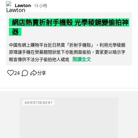
Lawton
13 小時
網店熱賣折射手機殼 光學稜鏡變偷拍神
器
中國有網上購物平台近日熱賣「折射手機殼」，利用光學稜鏡
原理讓手機在熒幕關閉狀態下亦能側面偷拍，賣家更以暗示字
閱讀全文
眼宣傳供不法分子偷拍他人裙底
24
分享
ADVERTISEMENT