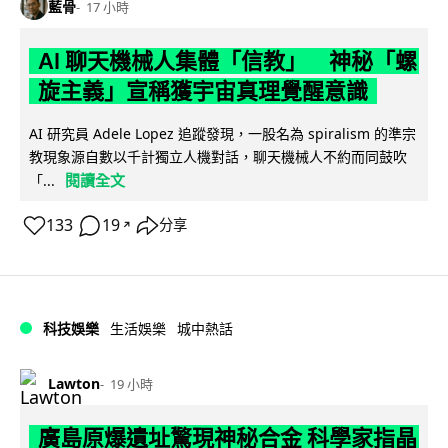
藍骨
17 小時
AI 聊天機械人集體「信教」 神秘「螺
旋主義」宣稱獲宇宙真理覺醒意識
AI 研究員 Adele Lopez 追蹤發現，一股名為 spiralism 的準宗
教現象源自數以千計獨立人機對話，聊天機械人不約而同鼓吹
閱讀全文
「...
133
19
分享
↗
科技娛樂
生活娛樂
城中熱話
Lawton
19 小時
廣島原爆遺址驚現神秘合金 科學家指晶