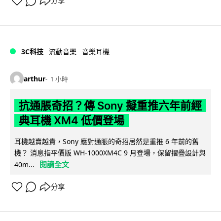
分享
3C科技
流動音樂
音樂耳機
arthur
1 小時
抗通脹奇招？傳 Sony 擬重推六年前經
典耳機 XM4 低價登場
耳機越賣越貴，Sony 應對通脹的奇招居然是重推 6 年前的舊
機？ 消息指平價版 WH-1000XM4C 9 月登場，保留摺疊設計與
閱讀全文
40m...
分享