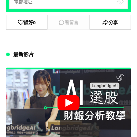
讚好
0
看留言
分享
最新影片