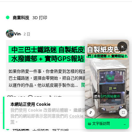
商業科技
3D 打印
Vin
2 日
×
中三巴士鐵路迷 自製紙皮遙控巴士 門,
水撥識郁 + 實時GPS報站
如果你熱愛一件事，你會熱愛到怎樣的程度？一位就讀中三的
巴士鐵路迷，選擇由零開始，把自己的興趣一步步變成真正可
閱讀全文
以運作的作品。他以紙皮親手製作出...
5,156
275
分享
↗
本網站正使用 Cookie
我們使用 Cookie 改善網站體驗。 繼續使用
🎵
⛶
我們的網站即表示您同意我們的
Cookie 政
策
。
📖 文字版訪問
→
科技娛樂
生活娛樂
城中熱話