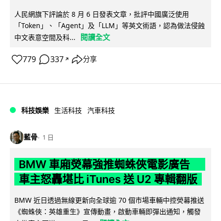
人民網旗下評論於 8 月 6 日發表文章，批評中國廣泛使用
「Token」、「Agent」及「LLM」等英文術語，認為做法侵蝕
閱讀全文
中文表意空間及科...
779
337
分享
↗
科技娛樂
生活科技
汽車科技
藍骨
1 日
BMW 車廂熒幕強推蜘蛛俠電影廣告
車主怒轟堪比 iTunes 送 U2 專輯翻版
BMW 近日透過無線更新向全球逾 70 個市場車輛中控熒幕推送
《蜘蛛俠：英雄重生》宣傳動畫，啟動車輛即彈出通知，觸發