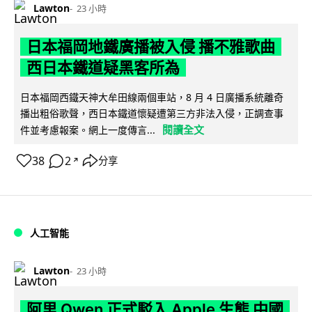
Lawton
23 小時
日本福岡地鐵廣播被入侵 播不雅歌曲
西日本鐵道疑黑客所為
日本福岡西鐵天神大牟田線兩個車站，8 月 4 日廣播系統離奇
播出粗俗歌聲，西日本鐵道懷疑遭第三方非法入侵，正調查事
閱讀全文
件並考慮報案。網上一度傳言...
38
2
分享
↗
人工智能
Lawton
23 小時
阿里 Qwen 正式駁入 Apple 生態 中國