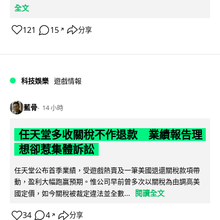
全文
121
15
分享
↗
科技娛樂
遊戲情報
藍骨
14 小時
任天堂多收關稅不作退款 業績報告理
想卻惹集體訴訟
任天堂公布首季業績，受遊戲熱賣及一筆美國退還關稅款項帶
動，盈利大幅跑贏預期。惟公司早前曾多次以關稅為由調高美
閱讀全文
國定價，如今關稅被裁定違法並全數...
34
4
分享
↗