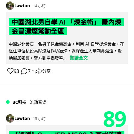
Lawton
14 小時
中國湖北男自學 AI 「煉金術」 屋內煉
金冒濃煙驚動全區
中國湖北黃石一名男子見金價高企，利用 AI 自學提煉黃金，在
租住單位私設高壓爐及作坊冶煉，過程產生大量刺鼻濃煙，驚
閱讀全文
動鄰居報警。警方到場揭發整...
93
7
分享
↗
3C科技
流動音樂
89
Lawton
15 小時