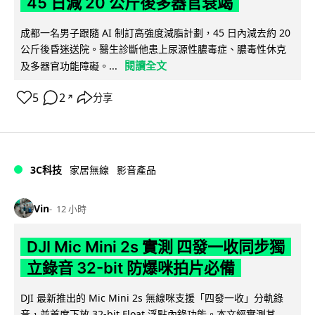
45 日減 20 公斤後多器官衰竭
成都一名男子跟隨 AI 制訂高強度減脂計劃，45 日內減去約 20
公斤後昏迷送院。醫生診斷他患上尿源性膿毒症、膿毒性休克
閱讀全文
及多器官功能障礙。...
5
2
分享
↗
3C科技
家居無線
影音產品
Vin
12 小時
DJI Mic Mini 2s 實測 四發一收同步獨
立錄音 32-bit 防爆咪拍片必備
DJI 最新推出的 Mic Mini 2s 無線咪支援「四發一收」分軌錄
音，並首度下放 32-bit Float 浮點內錄功能。本文經實測其...