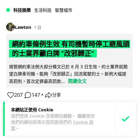
科技娛樂
生活科技
智慧城市
Lawton
1 日
網約車條例生效 有司機暫時停工避風頭
的士業界籲白牌 "改邪歸正"
規管網約車法例大部分條文已於 8 月 3 日生效，的士業界就期
望白牌車司機，能夠「改邪歸正」回流駕駛的士。新例大幅提
閱讀全文
高罰則，首次定罪最高罰款...
207
147
分享
↗
本網站正使用 Cookie
我們使用 Cookie 改善網站體驗。 繼續使用
我們的網站即表示您同意我們的
Cookie 政
科技娛樂
生活科技
旅遊
策
。