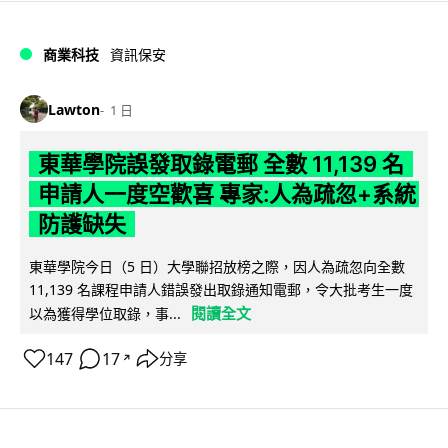
商業科技
資訊保安
Lawton
1 日
東華學院誤發取錄電郵 全數 11,139 名
申請人一度空歡喜 專家:人為疏忽+系統
防護缺失
東華學院今日（5 日）大學聯招放榜之際，因人為疏忽向全數
11,139 名課程申請人錯誤發出取錄通知電郵，令大批考生一度
閱讀全文
以為獲得學位取錄，事...
147
17
分享
↗