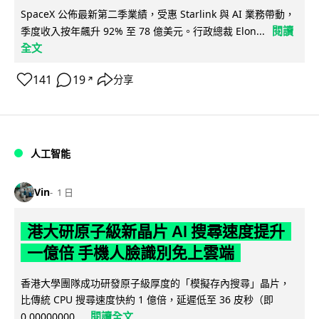
SpaceX 公佈最新第二季業績，受惠 Starlink 與 AI 業務帶動，
閱讀
季度收入按年飆升 92% 至 78 億美元。行政總裁 Elon...
全文
141
19
分享
↗
人工智能
Vin
1 日
港大研原子級新晶片 AI 搜尋速度提升
一億倍 手機人臉識別免上雲端
香港大學團隊成功研發原子級厚度的「模擬存內搜尋」晶片，
比傳統 CPU 搜尋速度快約 1 億倍，延遲低至 36 皮秒（即
閱讀全文
0.00000000...