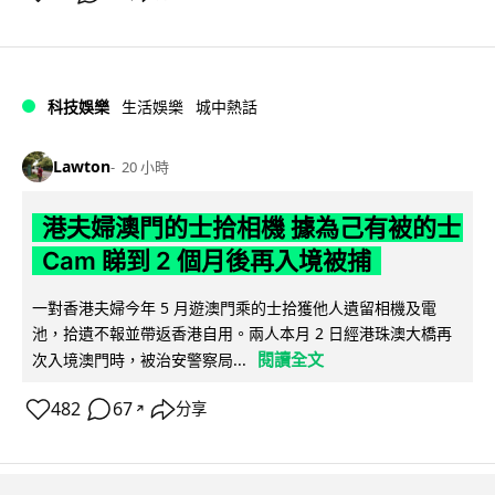
科技娛樂
生活娛樂
城中熱話
Lawton
20 小時
港夫婦澳門的士拾相機 據為己有被的士
Cam 睇到 2 個月後再入境被捕
一對香港夫婦今年 5 月遊澳門乘的士拾獲他人遺留相機及電
池，拾遺不報並帶返香港自用。兩人本月 2 日經港珠澳大橋再
閱讀全文
次入境澳門時，被治安警察局...
482
67
分享
↗