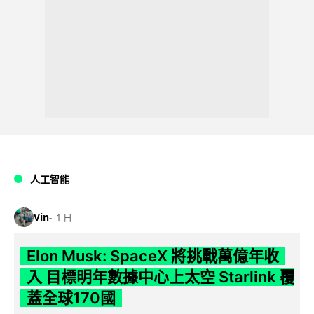
人工智能
Vin
1 日
Elon Musk: SpaceX 將挑戰萬億年收
入 目標明年數據中心上太空 Starlink 覆
蓋全球170國