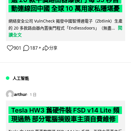
動連線回中國 全球 10 萬用家私隱堪憂
網絡安全公司 VulnCheck 揭發中國智博通電子（Zbtlink）生產
閱
的 20 多款路由器內置後門程式「Endlessdoors」（無盡...
讀全文
901
187
分享
↗
人工智能
arthur
1 日
Tesla HW3 舊硬件裝 FSD v14 Lite 頻
現過熱 部分電腦損毀車主須自費維修