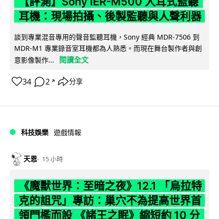
【評測】Sony IER-M500 入耳式監聽
耳機：現場拍攝、後製監聽與人聲利器
談到專業混音專用的聲音監聽耳機，Sony 經典 MDR-7506 到
MDR-M1 專業錄音室耳機都為人熟悉。而現在舞台製作者與創
閱讀全文
意影像製作...
34
2
分享
↗
科技娛樂
遊戲情報
天恩
15 小時
《魔獸世界：至暗之夜》12.1 「烏拉特
克的詛咒」專訪：巢穴不為提高世界首
領門檻而設 《諸王之眠》縮短約 10 分