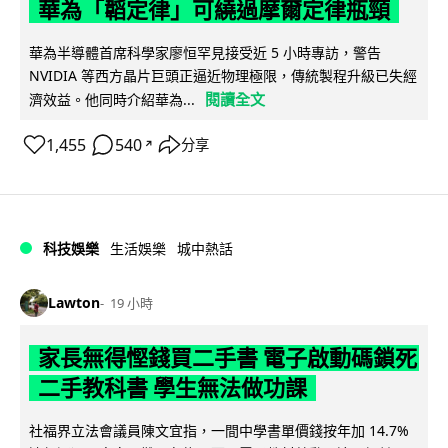
華為「韜定律」可繞過摩爾定律瓶頸
華為半導體首席科學家廖恒罕見接受近 5 小時專訪，警告
NVIDIA 等西方晶片巨頭正逼近物理極限，傳統製程升級已失經
閱讀全文
濟效益。他同時介紹華為...
1,455
540
分享
↗
科技娛樂
生活娛樂
城中熱話
Lawton
19 小時
家長無得慳錢買二手書 電子啟動碼鎖死
二手教科書 學生無法做功課
社福界立法會議員陳文宜指，一間中學書單價錢按年加 14.7%