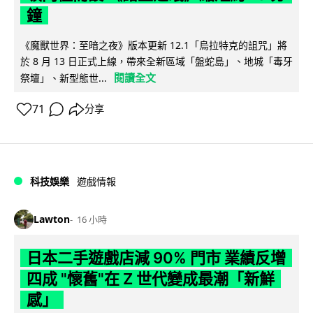
鐘
《魔獸世界：至暗之夜》版本更新 12.1「烏拉特克的詛咒」將
於 8 月 13 日正式上線，帶來全新區域「盤蛇島」、地城「毒牙
閱讀全文
祭壇」、新型態世...
71
分享
科技娛樂
遊戲情報
Lawton
16 小時
日本二手遊戲店減 90% 門市 業績反增
四成 "懷舊"在 Z 世代變成最潮「新鮮
感」