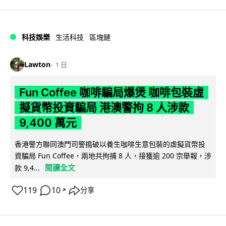
科技娛樂
生活科技
區塊鏈
Lawton
1 日
Fun Coffee 咖啡騙局爆煲 咖啡包裝虛
擬貨幣投資騙局 港澳警拘 8 人涉款
9,400 萬元
香港警方聯同澳門司警搗破以養生咖啡生意包裝的虛擬貨幣投
資騙局 Fun Coffee，兩地共拘捕 8 人，接獲逾 200 宗舉報，涉
閱讀全文
款 9,4...
119
10
分享
↗