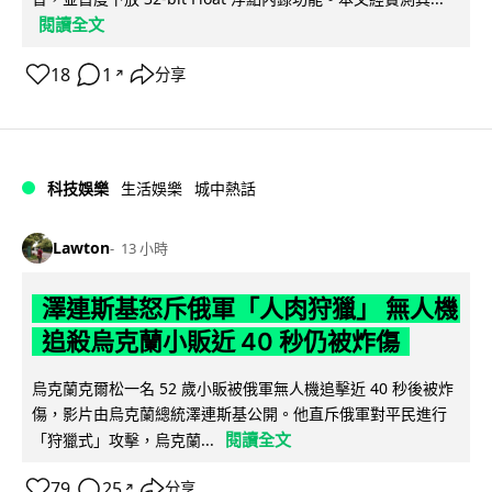
閱讀全文
18
1
分享
↗
科技娛樂
生活娛樂
城中熱話
Lawton
13 小時
澤連斯基怒斥俄軍「人肉狩獵」 無人機
追殺烏克蘭小販近 40 秒仍被炸傷
烏克蘭克爾松一名 52 歲小販被俄軍無人機追擊近 40 秒後被炸
傷，影片由烏克蘭總統澤連斯基公開。他直斥俄軍對平民進行
閱讀全文
「狩獵式」攻擊，烏克蘭...
79
25
分享
↗