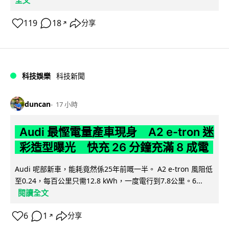
全文
119
18
分享
↗
科技娛樂
科技新聞
duncan
17 小時
Audi 最慳電量產車現身 A2 e-tron 迷
彩造型曝光 快充 26 分鐘充滿 8 成電
Audi 呢部新車，能耗竟然係25年前嘅一半。 A2 e-tron 風阻低
至0.24，每百公里只需12.8 kWh，一度電行到7.8公里。6...
閱讀全文
6
1
分享
↗