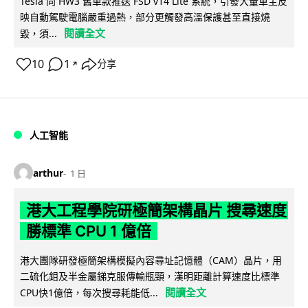
Tesla 向 HW3 舊車款推送 FSD v14 Lite 系統，引發大量車主反
映自動駕駛電腦嚴重過熱，部分更觸發高溫保護甚至直接燒
閱讀全文
毀，須...
10
1
分享
↗
人工智能
arthur
1 日
港大工程學院研極簡架構晶片 搜尋速度
勝標準 CPU 1 億倍
港大團隊研發極簡架構模擬內容尋址記憶體（CAM）晶片，用
二硫化鉬及半金屬銻克服傳輸瓶頸，漢明距離計算速度比標準
閱讀全文
CPU快1億倍，每次搜尋耗能低...