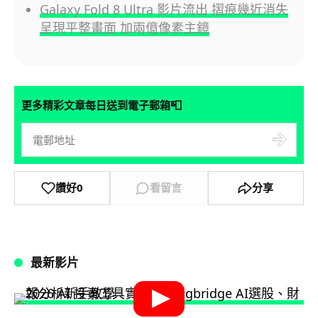
Galaxy Fold 8 Ultra 影片流出 摺痕幾近消失
呈現平整畫面 加兩億像素主鏡
📮
更多精彩文章每日送到電子郵箱
讚好
0
看留言
分享
最新影片