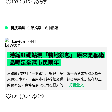
103
15
分享
↗
科技娛樂
生活娛樂
城中熱話
Lawton
7 小時
港鐵紅磡站現「黐地銀包」 原來是藝術
品呃足全港市民兩年
港鐵紅磡站月台一個銀色「銀包」多年來一再令乘客誤以為有
人遺失財物，事主原本打算拾起交還，卻發現原來是黏在地上
閱讀全文
的藝術品。這件名為《失而復得》的...
101
3
分享
↗