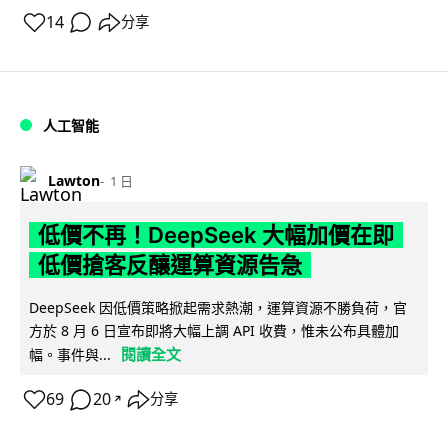
14
分享
人工智能
Lawton
1 日
低價不再！DeepSeek 大幅加價在即
低價搶客反釀運算資源告急
DeepSeek 因低價策略掀起需求熱潮，運算資源不勝負荷，官
方於 8 月 6 日宣布即將大幅上調 API 收費，惟未公布具體加
閱讀全文
幅。事件與...
69
20
分享
↗