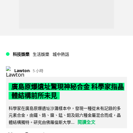
科技娛樂
生活娛樂
城中熱話
Lawton
5 小時
廣島原爆遺址驚現神秘合金 科學家指晶
體結構前所未見
科學家在廣島原爆遺址沙灘樣本中，發現一種從未有記錄的多
元素合金，由鐵、鉻、鎳、錳、鉬及鋁六種金屬混合而成，晶
閱讀全文
體結構獨特。研究由佛羅倫斯大學...