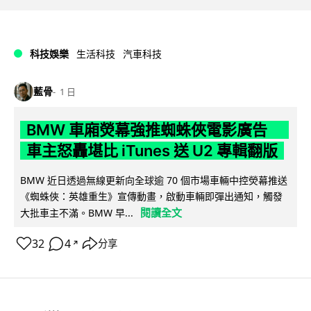
科技娛樂
生活科技
汽車科技
藍骨
1 日
BMW 車廂熒幕強推蜘蛛俠電影廣告
車主怒轟堪比 iTunes 送 U2 專輯翻版
BMW 近日透過無線更新向全球逾 70 個市場車輛中控熒幕推送
《蜘蛛俠：英雄重生》宣傳動畫，啟動車輛即彈出通知，觸發
閱讀全文
大批車主不滿。BMW 早...
32
4
分享
↗