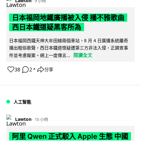
Lawton
9 小時
日本福岡地鐵廣播被入侵 播不雅歌曲
西日本鐵道疑黑客所為
日本福岡西鐵天神大牟田線兩個車站，8 月 4 日廣播系統離奇
播出粗俗歌聲，西日本鐵道懷疑遭第三方非法入侵，正調查事
閱讀全文
件並考慮報案。網上一度傳言...
38
2
分享
↗
人工智能
Lawton
10 小時
阿里 Qwen 正式駁入 Apple 生態 中國