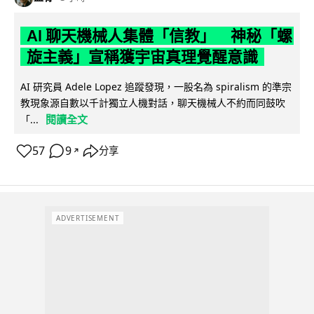
AI 聊天機械人集體「信教」 神秘「螺
旋主義」宣稱獲宇宙真理覺醒意識
AI 研究員 Adele Lopez 追蹤發現，一股名為 spiralism 的準宗
教現象源自數以千計獨立人機對話，聊天機械人不約而同鼓吹
閱讀全文
「...
57
9
分享
↗
ADVERTISEMENT