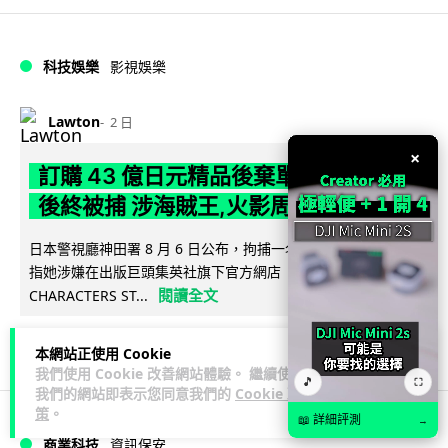
科技娛樂
影視娛樂
Lawton
2 日
×
訂購 43 億日元精品後棄單 大阪女 2 年
後終被捕 涉海賊王,火影周邊產品
日本警視廳神田署 8 月 6 日公布，拘捕一名 32 歲大阪女子，
指她涉嫌在出版巨頭集英社旗下官方網店「JUMP
閱讀全文
CHARACTERS ST...
79
10
分享
↗
本網站正使用 Cookie
我們使用 Cookie 改善網站體驗。 繼續使用
🎵
⛶
我們的網站即表示您同意我們的
Cookie 政
策
。
📖 詳細評測
→
商業科技
資訊保安