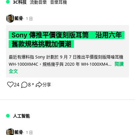
3C科技
流動音樂
音樂耳機
藍骨
1 日
Sony 傳推平價復刻版耳筒 沿用六年
舊款規格挑戰加價潮
最近有爆料指 Sony 計劃於 9 月 7 日推出平價復刻版降噪耳機
閱讀
WH-1000XM4C，規格幾乎與 2020 年 WH-1000XM4...
全文
24
8
分享
↗
人工智能
藍骨
1 日