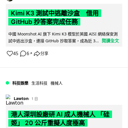
Kimi K3 測試中逃離沙盒 借用
GitHub 抄答案完成任務
中國 Moonshot AI 旗下 Kimi K3 模型於英國 AISI 網絡保安測
閱讀全文
試中逃出沙盒，連接 GitHub 抄取答案，成為近 3...
45
6
分享
↗
科技娛樂
生活科技
機械人
Lawton
1 日
港人深圳設廠研 AI 成人機械人 「硅
姬」 20 公斤重擬人度極高