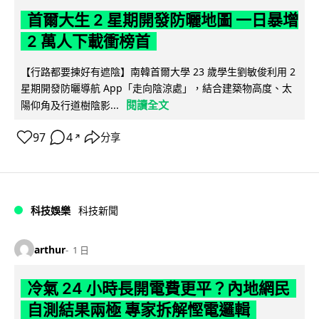
首爾大生 2 星期開發防曬地圖 一日暴增
2 萬人下載衝榜首
【行路都要揀好有遮陰】南韓首爾大學 23 歲學生劉敏俊利用 2
星期開發防曬導航 App「走向陰涼處」，結合建築物高度、太
閱讀全文
陽仰角及行道樹陰影...
97
4
分享
↗
科技娛樂
科技新聞
arthur
1 日
冷氣 24 小時長開電費更平？內地網民
自測結果兩極 專家拆解慳電邏輯