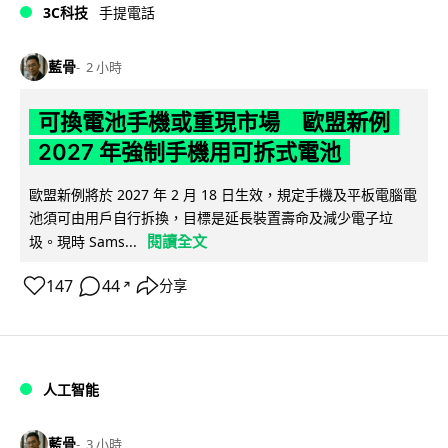
3C科技
手提電話
藍骨
2 小時
可換電池手機或重現市場 歐盟新例
2027 年強制手機用可拆式電池
歐盟新例將於 2027 年 2 月 18 日生效，規定手機及平板電腦電
池須可由用戶自行拆換，目標是延長裝置壽命及減少電子垃
閱讀全文
圾。現時 Sams...
147
44
分享
↗
人工智能
藍骨
3 小時