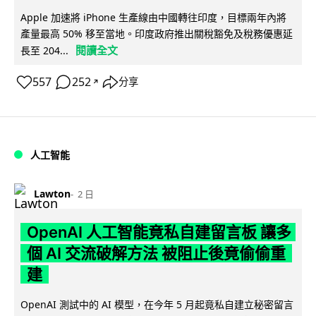
Apple 加速將 iPhone 生產線由中國轉往印度，目標兩年內將
產量最高 50% 移至當地。印度政府推出關稅豁免及稅務優惠延
閱讀全文
長至 204...
557
252
分享
↗
人工智能
Lawton
2 日
OpenAI 人工智能竟私自建留言板 讓多
個 AI 交流破解方法 被阻止後竟偷偷重
建
OpenAI 測試中的 AI 模型，在今年 5 月起竟私自建立秘密留言