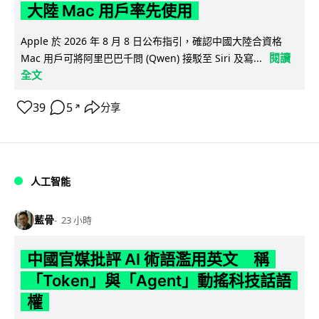
大陸 Mac 用戶率先使用
Apple 於 2026 年 8 月 8 日公布指引，確認中國大陸合資格
閱讀
Mac 用戶可將阿里巴巴千問 (Qwen) 接駁至 Siri 及寫...
全文
39
5
分享
↗
人工智能
藍骨
23 小時
中國官媒批評 AI 術語濫用英文 稱
「Token」與「Agent」動搖科技話語
權