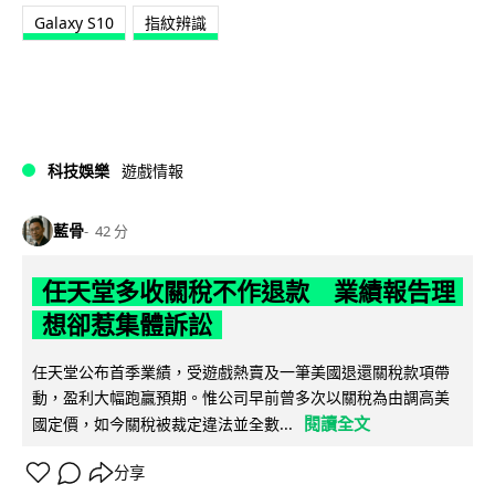
Galaxy S10
指紋辨識
科技娛樂
遊戲情報
藍骨
42 分
任天堂多收關稅不作退款 業績報告理
想卻惹集體訴訟
任天堂公布首季業績，受遊戲熱賣及一筆美國退還關稅款項帶
動，盈利大幅跑贏預期。惟公司早前曾多次以關稅為由調高美
閱讀全文
國定價，如今關稅被裁定違法並全數...
分享