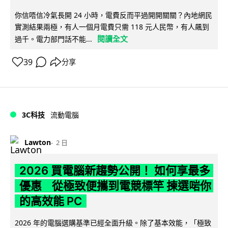
你信唔信冷氣長開 24 小時，電費反而平過開開關關？內地網民
實測結果兩極，有人一個月電費只需 118 元人民幣，有人飆到
閱讀全文
過千。電力部門話不能...
39
分享
3C科技
流動電腦
Lawton
2 日
2026 買電腦新趨勢公開！ 如何享最多
優惠 從極致便攜到電競標竿 揀選啱你
的高效能 PC
2026 年的電腦選購基準已經全面升級。除了基本效能，「極致