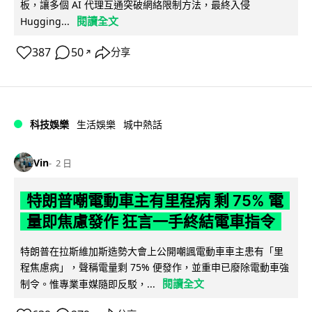
板，讓多個 AI 代理互通突破網絡限制方法，最終入侵
閱讀全文
Hugging...
387
50
分享
↗
科技娛樂
生活娛樂
城中熱話
Vin
2 日
特朗普嘲電動車主有里程病 剩 75% 電
量即焦慮發作 狂言一手終結電車指令
特朗普在拉斯維加斯造勢大會上公開嘲諷電動車車主患有「里
程焦慮病」，聲稱電量剩 75% 便發作，並重申已廢除電動車強
閱讀全文
制令。惟專業車媒隨即反駁，...