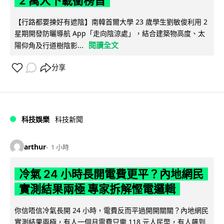
2 萬人下載衝榜首
【行路都要揀好有遮陰】南韓首爾大學 23 歲學生劉敏俊利用 2
星期開發防曬導航 App「走向陰涼處」，結合建築物高度、太
閱讀全文
陽仰角及行道樹陰影...
分享
科技娛樂
科技新聞
arthur
1 小時
冷氣 24 小時長開電費更平？內地網民
實測結果兩極 專家拆解慳電邏輯
你信唔信冷氣長開 24 小時，電費反而平過開開關關？內地網民
實測結果兩極，有人一個月電費只需 118 元人民幣，有人飆到