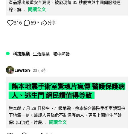
產品爆出嚴重安全漏洞，被發現每 35 秒便會與中國伺服器連
閱讀全文
線，旗...
316
69
分享
↗
科技娛樂
生活娛樂
城中熱話
Lawton
23 小時
熊本地震手術室驚魂片瘋傳 醫護保護病
人、逃生門 網民讚值得尊敬
熊本縣 7 月 28 日發生 7.1 級地震，熊本綜合醫院手術室鏡頭拍
下地震一刻，醫護人員臨危不亂保護病人，更馬上開逃生門確
閱讀全文
保出口流通。片段...