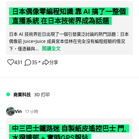
日本偶像零編程知識 靠 AI 搞了一整個
直播系統 在日本技術界成為話題
日本 AI 技術界近日出現了一個引發廣泛討論的熱門話題：日本
偶像前 Juice=Juice 成員宮本佳林在完全沒有編程經驗的情況
閱讀全文
下，僅憑藉與...
431
35
分享
↗
商業科技
3D 打印
Vin
17 小時
中三巴士鐵路迷 自製紙皮遙控巴士 門,
水撥識郁 + 實時GPS報站