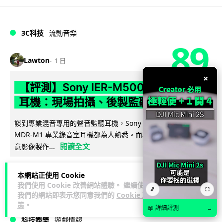
3C科技
流動音樂
89
Lawton
1 日
×
【評測】Sony IER-M500 入耳式監聽
耳機：現場拍攝、後製監聽與人聲利器
談到專業混音專用的聲音監聽耳機，Sony 經典 MDR-7506 到
MDR-M1 專業錄音室耳機都為人熟悉。而現在舞台製作者與創
閱讀全文
意影像製作...
38
4
分享
↗
本網站正使用 Cookie
我們使用 Cookie 改善網站體驗。 繼續使用
🎵
⛶
我們的網站即表示您同意我們的
Cookie 政
策
。
📖 詳細評測
→
科技娛樂
遊戲情報