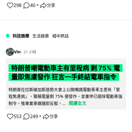
298
40
分享
↗
科技娛樂
生活娛樂
城中熱話
Vin
21 小時
特朗普嘲電動車主有里程病 剩 75% 電
量即焦慮發作 狂言一手終結電車指令
特朗普在拉斯維加斯造勢大會上公開嘲諷電動車車主患有「里
程焦慮病」，聲稱電量剩 75% 便發作，並重申已廢除電動車強
閱讀全文
制令。惟專業車媒隨即反駁，...
553
249
分享
↗