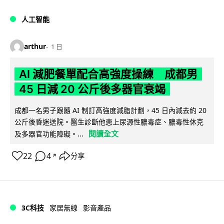
人工智能
arthur
1 日
AI 減肥餐單配合高強度操練 成都男
45 日減 20 公斤後多器官衰竭
成都一名男子跟隨 AI 制訂高強度減脂計劃，45 日內減去約 20
公斤後昏迷送院。醫生診斷他患上尿源性膿毒症、膿毒性休克
閱讀全文
及多器官功能障礙。...
22
4
分享
↗
3C科技
家居無線
影音產品