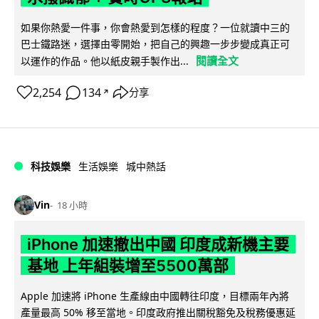
如果你熱愛一件事，你會熱愛到怎樣的程度？一位就讀中三的
巴士鐵路迷，選擇由零開始，把自己的興趣一步步變成真正可
閱讀全文
以運作的作品。他以紙皮親手製作出...
2,254
134
分享
↗
科技娛樂
生活娛樂
城中熱話
Vin
18 小時
iPhone 加速撤出中國 印度成新機主要
基地 上年組裝增至5500萬部
Apple 加速將 iPhone 生產線由中國轉往印度，目標兩年內將
產量最高 50% 移至當地。印度政府推出關稅豁免及稅務優惠延