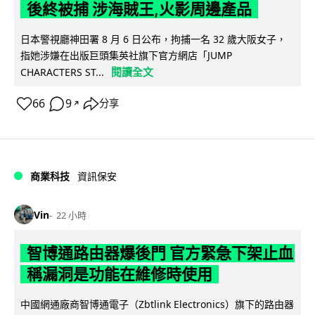
後終被捕 涉海賊王,火影周邊產品
日本警視廳神田署 8 月 6 日公布，拘捕一名 32 歲大阪女子，
指她涉嫌在出版巨頭集英社旗下官方網店「JUMP
閱讀全文
CHARACTERS ST...
66
9
分享
↗
商業科技
資訊保安
Vin
22 小時
智博通路由器爆後門 官方緊急下架止血
稱漏洞是功能在維修時使用
中國網通廠商智博通電子（Zbtlink Electronics）旗下的路由器