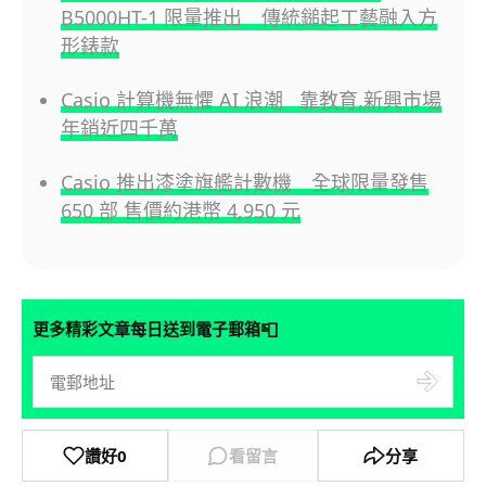
B5000HT-1 限量推出 傳統鎚起工藝融入方
形錶款
Casio 計算機無懼 AI 浪潮 靠教育,新興市場
年銷近四千萬
Casio 推出漆塗旗艦計數機 全球限量發售
650 部 售價約港幣 4,950 元
📮
更多精彩文章每日送到電子郵箱
讚好
0
看留言
分享