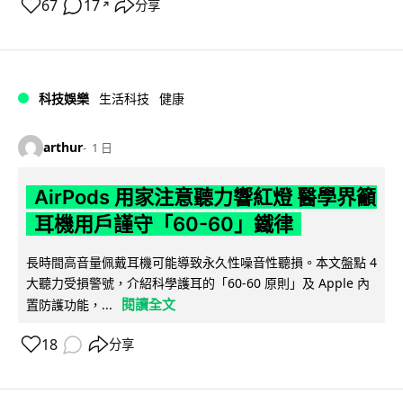
67
17
分享
↗
科技娛樂
生活科技
健康
arthur
1 日
AirPods 用家注意聽力響紅燈 醫學界籲
耳機用戶謹守「60-60」鐵律
長時間高音量佩戴耳機可能導致永久性噪音性聽損。本文盤點 4
大聽力受損警號，介紹科學護耳的「60-60 原則」及 Apple 內
閱讀全文
置防護功能，...
18
分享