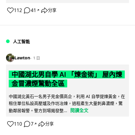
112
41
分享
↗
人工智能
Lawton
1 日
中國湖北男自學 AI 「煉金術」 屋內煉
金冒濃煙驚動全區
中國湖北黃石一名男子見金價高企，利用 AI 自學提煉黃金，在
租住單位私設高壓爐及作坊冶煉，過程產生大量刺鼻濃煙，驚
閱讀全文
動鄰居報警。警方到場揭發整...
110
7
分享
↗