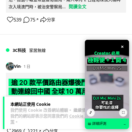
閱讀全文
次入境澳門時，被治安警察局...
539
75
分享
↗
×
3C科技
家居無線
Vin
1 日
逾 20 款平價路由器爆後門 每 35 秒自
動連線回中國 全球 10 萬用家私隱堪憂
網絡安全公司 VulnCheck 揭發中國智博通電子（Zbtlink）生產
本網站正使用 Cookie
我們使用 Cookie 改善網站體驗。 繼續使用
閱
的 20 多款路由器內置後門程式「Endlessdoors」（無盡...
🎵
⛶
我們的網站即表示您同意我們的
Cookie 政
讀全文
策
。
📖 詳細評測
→
969
221
分享
↗