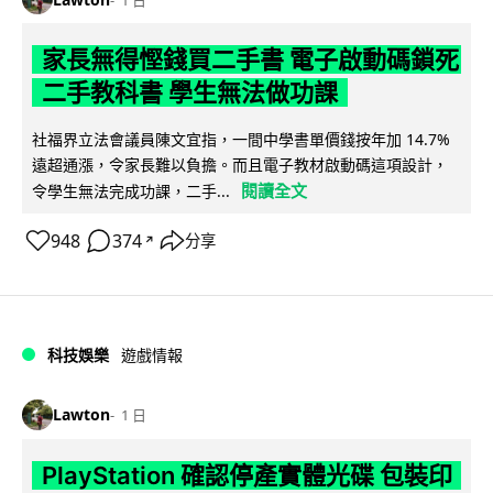
家長無得慳錢買二手書 電子啟動碼鎖死
二手教科書 學生無法做功課
社福界立法會議員陳文宜指，一間中學書單價錢按年加 14.7%
遠超通漲，令家長難以負擔。而且電子教材啟動碼這項設計，
閱讀全文
令學生無法完成功課，二手...
948
374
分享
↗
科技娛樂
遊戲情報
Lawton
1 日
PlayStation 確認停產實體光碟 包裝印