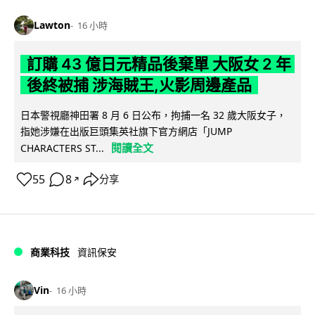
Lawton
16 小時
訂購 43 億日元精品後棄單 大阪女 2 年
後終被捕 涉海賊王,火影周邊產品
日本警視廳神田署 8 月 6 日公布，拘捕一名 32 歲大阪女子，
指她涉嫌在出版巨頭集英社旗下官方網店「JUMP
閱讀全文
CHARACTERS ST...
55
8
分享
↗
商業科技
資訊保安
Vin
16 小時