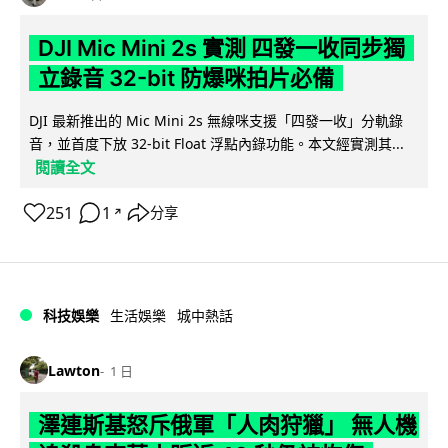
DJI Mic Mini 2s 實測 四發一收同步獨
立錄音 32-bit 防爆咪拍片必備
DJI 最新推出的 Mic Mini 2s 無線咪支援「四發一收」分軌錄
音，並首度下放 32-bit Float 浮點內錄功能。本文經實測其...
閱讀全文
251
1
分享
↗
科技娛樂
生活娛樂
城中熱話
Lawton
1 日
澤連斯基怒斥俄軍「人肉狩獵」 無人機