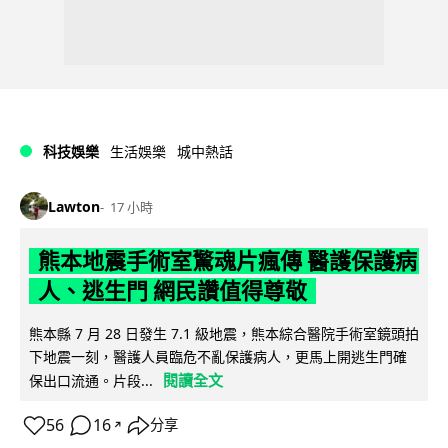
科技娛樂
生活娛樂
城中熱話
Lawton
17 小時
熊本地震手術室驚魂片瘋傳 醫護保護病
人、逃生門 網民讚值得尊敬
熊本縣 7 月 28 日發生 7.1 級地震，熊本綜合醫院手術室鏡頭拍
下地震一刻，醫護人員臨危不亂保護病人，更馬上開逃生門確
閱讀全文
保出口流通。片段...
56
16
分享
↗