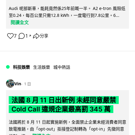
Audi 呢部新車，能耗竟然係25年前嘅一半。 A2 e-tron 風阻低
至0.24，每百公里只需12.8 kWh，一度電行到7.8公里。6...
閱讀全文
7
1
分享
↗
科技娛樂
生活娛樂
城中熱話
Vin
1 日
法國 8 月 11 日出新例 未經同意嚴禁
Cold Call 違規企業最高罰 345 萬
法國將於 8 月 11 日起實施新例，全面禁止企業未經消費者同意
致電推銷，由「opt-out」拒接登記制轉為「opt-in」先徵同意