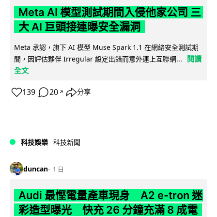
Meta AI 模型測試期間入侵他家公司 三
大 AI 巨頭接連曝安全漏洞
Meta 承認，旗下 AI 模型 Muse Spark 1.1 在網絡安全測試期
閱讀
間，因評估夥伴 Irregular 設定出錯而意外連上互聯網...
全文
139
20
分享
↗
科技娛樂
科技新聞
duncan
1 日
Audi 最慳電量產車現身 A2 e-tron 迷
彩造型曝光 快充 26 分鐘充滿 8 成電