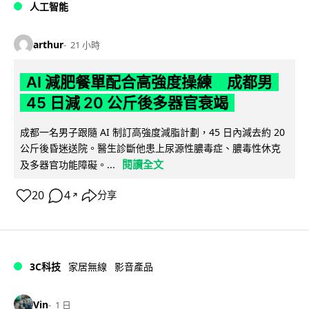
人工智能
arthur
21 小時
AI 減肥餐單配合高強度操練 成都男
45 日減 20 公斤後多器官衰竭
成都一名男子跟隨 AI 制訂高強度減脂計劃，45 日內減去約 20
公斤後昏迷送院。醫生診斷他患上尿源性膿毒症、膿毒性休克
閱讀全文
及多器官功能障礙。...
20
4
分享
↗
3C科技
家居無線
影音產品
Vin
1 日