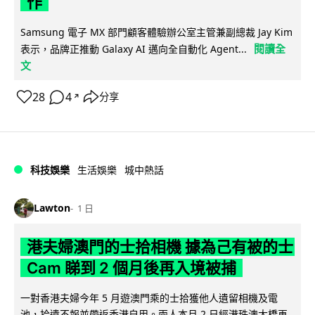
作
Samsung 電子 MX 部門顧客體驗辦公室主管兼副總裁 Jay Kim
閱讀全
表示，品牌正推動 Galaxy AI 邁向全自動化 Agent...
文
28
4
分享
↗
科技娛樂
生活娛樂
城中熱話
Lawton
1 日
港夫婦澳門的士拾相機 據為己有被的士
Cam 睇到 2 個月後再入境被捕
一對香港夫婦今年 5 月遊澳門乘的士拾獲他人遺留相機及電
池，拾遺不報並帶返香港自用。兩人本月 2 日經港珠澳大橋再