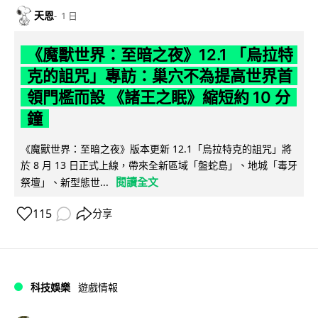
天恩
1 日
《魔獸世界：至暗之夜》12.1 「烏拉特
克的詛咒」專訪：巢穴不為提高世界首
領門檻而設 《諸王之眠》縮短約 10 分
鐘
《魔獸世界：至暗之夜》版本更新 12.1「烏拉特克的詛咒」將
於 8 月 13 日正式上線，帶來全新區域「盤蛇島」、地城「毒牙
閱讀全文
祭壇」、新型態世...
115
分享
科技娛樂
遊戲情報