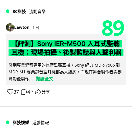
3C科技
流動音樂
89
Lawton
1 日
【評測】Sony IER-M500 入耳式監聽
耳機：現場拍攝、後製監聽與人聲利器
談到專業混音專用的聲音監聽耳機，Sony 經典 MDR-7506 到
MDR-M1 專業錄音室耳機都為人熟悉。而現在舞台製作者與創
閱讀全文
意影像製作...
37
4
分享
↗
科技娛樂
遊戲情報