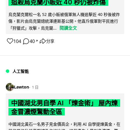
追殺烏克蘭小販近 40 秒仍被炸傷
烏克蘭克爾松一名 52 歲小販被俄軍無人機追擊近 40 秒後被炸
傷，影片由烏克蘭總統澤連斯基公開。他直斥俄軍對平民進行
閱讀全文
「狩獵式」攻擊，烏克蘭...
104
40
分享
↗
人工智能
Lawton
1 日
中國湖北男自學 AI 「煉金術」 屋內煉
金冒濃煙驚動全區
中國湖北黃石一名男子見金價高企，利用 AI 自學提煉黃金，在