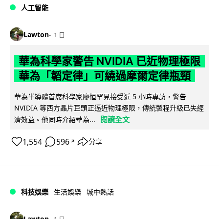
人工智能
Lawton
1 日
華為科學家警告 NVIDIA 已近物理極限
華為「韜定律」可繞過摩爾定律瓶頸
華為半導體首席科學家廖恒罕見接受近 5 小時專訪，警告
NVIDIA 等西方晶片巨頭正逼近物理極限，傳統製程升級已失經
閱讀全文
濟效益。他同時介紹華為...
1,554
596
分享
↗
科技娛樂
生活娛樂
城中熱話
Lawton
1 日