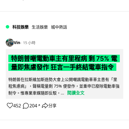
科技娛樂
生活娛樂
城中熱話
Vin
15 小時
特朗普嘲電動車主有里程病 剩 75% 電
量即焦慮發作 狂言一手終結電車指令
特朗普在拉斯維加斯造勢大會上公開嘲諷電動車車主患有「里
程焦慮病」，聲稱電量剩 75% 便發作，並重申已廢除電動車強
閱讀全文
制令。惟專業車媒隨即反駁，...
452
204
分享
↗