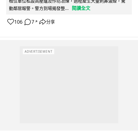
租住單位私設高壓爐及作坊冶煉，過程產生大量刺鼻濃煙，驚
閱讀全文
動鄰居報警。警方到場揭發整...
106
7
分享
↗
ADVERTISEMENT