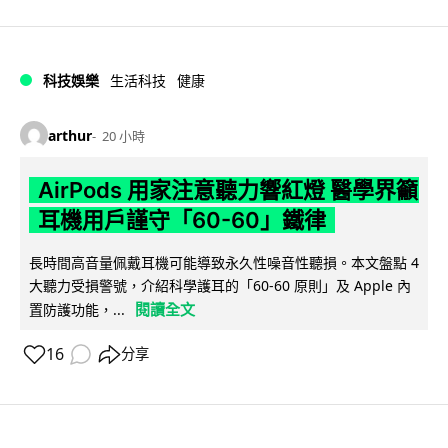
科技娛樂
生活科技
健康
arthur
20 小時
AirPods 用家注意聽力響紅燈 醫學界籲
耳機用戶謹守「60-60」鐵律
長時間高音量佩戴耳機可能導致永久性噪音性聽損。本文盤點 4
大聽力受損警號，介紹科學護耳的「60-60 原則」及 Apple 內
閱讀全文
置防護功能，...
16
分享