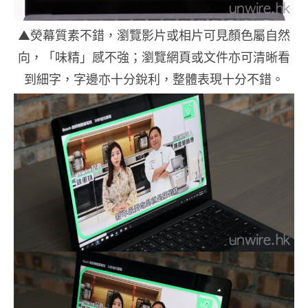
▲熒幕質素不錯，瀏覽影片或相片可見顏色屬自然
向，「味精」感不強；瀏覽網頁或文件亦可清晰看
到細字，字邊亦十分銳利，整體表現十分不錯。