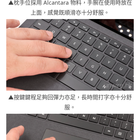
▲枕手位採用 Alcantara 物料，手腕在使用時放在
上面，感覺既順滑亦十分舒服。
▲按鍵鍵程足夠回彈力亦足，長時間打字亦十分舒
服。