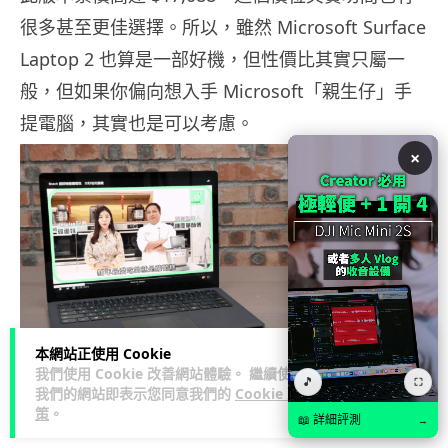
很多甚至更佳選擇。所以，雖然 Microsoft Surface
Laptop 2 也算是一部好機，但性價比其實只屬一
般，但如果你偏向想入手 Microsoft「親生仔」手
提電腦，其實也是可以考慮。
×
本網站正使用 Cookie
我們使用 Cookie 改善網站體驗。 繼續使用
🎵
⛶
售價：$10,288 起
我們的網站即表示您同意我們的
Cookie 政
策
。
📖 詳細評測
查詢：Microsoft（3071 3709）
→