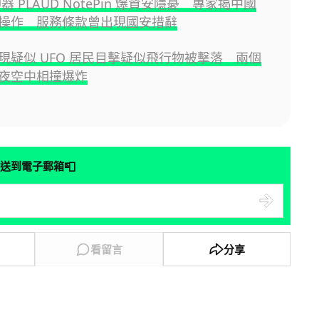
神器 PLAUD NotePin 爆資安隱憂 專家揭中國
操作 服務條款曾出現國安措辭
現疑似 UFO 居民目擊疑似飛行物被擊落 兩個
夜空中相撞爆炸
📮
送到電子郵箱
看留言
分享