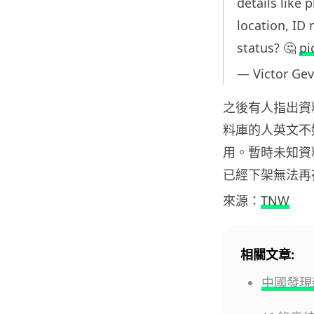
details like
location, ID
status? 🤔
pi
— Victor Ge
之後有人指出資料
料庫的人英文不
用。暫時未知資
已經下架無法再
來源：
TNW
相關文章:
中國發現