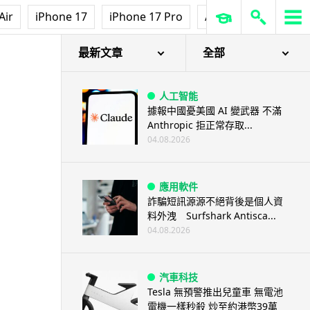
Air
iPhone 17
iPhone 17 Pro
AirPods Pro 3
Ap
最新文章
全部
人工智能
據報中國憂美國 AI 變武器 不滿
Anthropic 拒正常存取...
04.08.2026
應用軟件
詐騙短訊源源不絕背後是個人資
料外洩 Surfshark Antisca...
04.08.2026
汽車科技
Tesla 無預警推出兒童車 無電池
電機一樣秒殺 炒至約港幣39萬