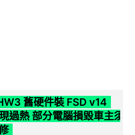
 HW3 舊硬件裝 FSD v14
e 頻現過熱 部分電腦損毀車主須
修