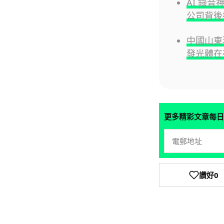
AI 錄音
公司背後
中國山東
發光體在
更多精彩文章每日
讚好
0