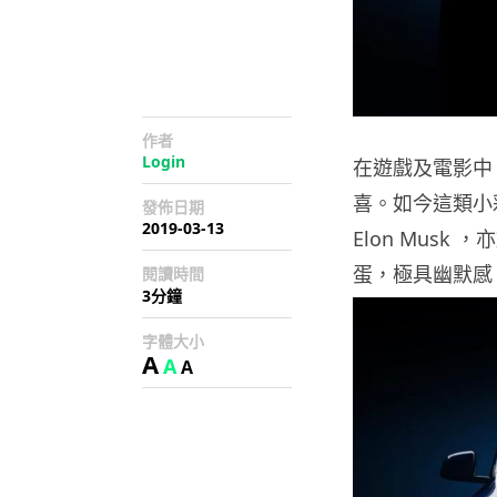
作者
Login
在遊戲及電影中
喜。如今這類小
發佈日期
2019-03-13
Elon Musk 
蛋，極具幽默感
閱讀時間
3分鐘
字體大小
A
A
A