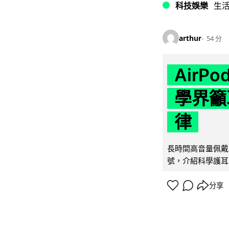
科技娛樂
生
arthur
54 分
AirP
學界籲
律
長時間高音量佩戴
號，介紹科學護耳的「
分享