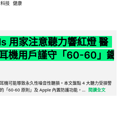
活科技
健康
ods 用家注意聽力響紅燈 醫
耳機用戶謹守「60-60」鐵
耳機可能導致永久性噪音性聽損。本文盤點 4 大聽力受損警
60-60 原則」及 Apple 內置防護功能，...
閱讀全文