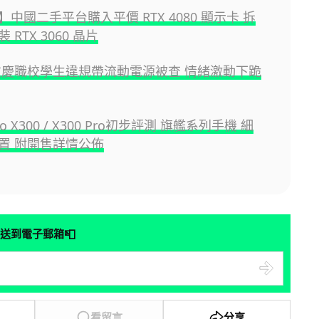
中國二手平台購入平價 RTX 4080 顯示卡 拆
 RTX 3060 晶片
重慶職校學生違規帶流動電源被查 情緒激動下跪
ivo X300 / X300 Pro初步評測 旗艦系列手機 細
置 附開售詳情公佈
📮
送到電子郵箱
看留言
分享