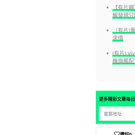
【有片睇】
解發現只裝
（有片)
求情
(有片) v
機旗艦配
更多精彩文章每日
讚好
0