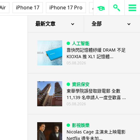
Air
iPhone 17
iPhone 17 Pro
AirPods Pro 3
Ap
最新文章
全部
人工智能
靠快閃記憶體紓緩 DRAM 不足
KIOXIA 推 XL1 記憶體...
05.08.2026
資訊保安
東華學院誤發取錄電郵 全數
11,139 名申請人一度空歡喜 ...
05.08.2026
影視娛樂
Nicolas Cage 主演未上映電影
Netflix 遺失未加...