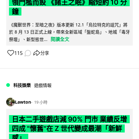
領門檻而設 《諸王之眠》縮短約 10 分
鐘
《魔獸世界：至暗之夜》版本更新 12.1「烏拉特克的詛咒」將
於 8 月 13 日正式上線，帶來全新區域「盤蛇島」、地城「毒牙
閱讀全文
祭壇」、新型態世...
115
分享
科技娛樂
遊戲情報
Lawton
19 小時
日本二手遊戲店減 90% 門市 業績反增
四成 "懷舊"在 Z 世代變成最潮「新鮮
感」