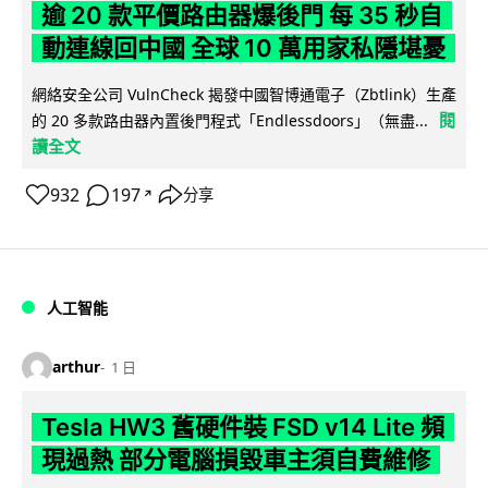
逾 20 款平價路由器爆後門 每 35 秒自
動連線回中國 全球 10 萬用家私隱堪憂
網絡安全公司 VulnCheck 揭發中國智博通電子（Zbtlink）生產
閱
的 20 多款路由器內置後門程式「Endlessdoors」（無盡...
讀全文
932
197
分享
↗
人工智能
arthur
1 日
Tesla HW3 舊硬件裝 FSD v14 Lite 頻
現過熱 部分電腦損毀車主須自費維修