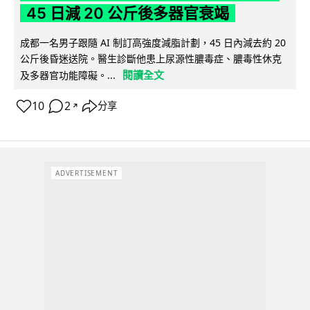
45 日減 20 公斤後多器官衰竭
成都一名男子跟隨 AI 制訂高強度減脂計劃，45 日內減去約 20
公斤後昏迷送院。醫生診斷他患上尿源性膿毒症、膿毒性休克
閱讀全文
及多器官功能障礙。...
10
2
分享
↗
ADVERTISEMENT