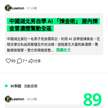
Lawton
17 小時
中國湖北男自學 AI 「煉金術」 屋內煉
金冒濃煙驚動全區
中國湖北黃石一名男子見金價高企，利用 AI 自學提煉黃金，在
租住單位私設高壓爐及作坊冶煉，過程產生大量刺鼻濃煙，驚
閱讀全文
動鄰居報警。警方到場揭發整...
99
7
分享
↗
3C科技
流動音樂
89
Lawton
18 小時