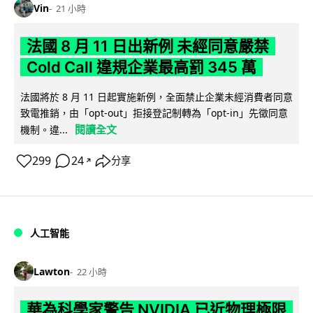
Vin
21 小時
法國 8 月 11 日出新例 未經同意嚴禁
Cold Call 違規企業最高罰 345 萬
法國將於 8 月 11 日起實施新例，全面禁止企業未經消費者同意
致電推銷，由「opt-out」拒接登記制轉為「opt-in」先徵同意
閱讀全文
機制。違...
299
24
分享
↗
人工智能
Lawton
22 小時
華為科學家警告 NVIDIA 已近物理極限