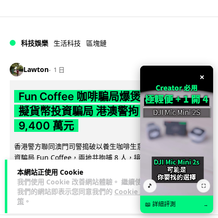
科技娛樂
生活科技
區塊鏈
Lawton
1 日
×
Fun Coffee 咖啡騙局爆煲 咖啡包裝虛
擬貨幣投資騙局 港澳警拘 8 人涉款
9,400 萬元
香港警方聯同澳門司警搗破以養生咖啡生意包裝的虛擬貨幣投
資騙局 Fun Coffee，兩地共拘捕 8 人，接獲逾 200 宗舉報，涉
閱讀全文
款 9,4...
本網站正使用 Cookie
我們使用 Cookie 改善網站體驗。 繼續使用
🎵
⛶
119
10
分享
我們的網站即表示您同意我們的
Cookie 政
↗
策
。
📖 詳細評測
→