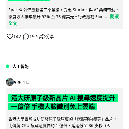
SpaceX 公佈最新第二季業績，受惠 Starlink 與 AI 業務帶動，
閱讀
季度收入按年飆升 92% 至 78 億美元。行政總裁 Elon...
全文
142
19
分享
↗
人工智能
Vin
1 日
港大研原子級新晶片 AI 搜尋速度提升
一億倍 手機人臉識別免上雲端
香港大學團隊成功研發原子級厚度的「模擬存內搜尋」晶片，
比傳統 CPU 搜尋速度快約 1 億倍，延遲低至 36 皮秒（即