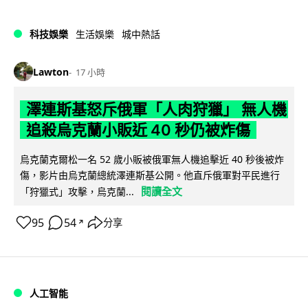
科技娛樂
生活娛樂
城中熱話
Lawton
17 小時
澤連斯基怒斥俄軍「人肉狩獵」 無人機
追殺烏克蘭小販近 40 秒仍被炸傷
烏克蘭克爾松一名 52 歲小販被俄軍無人機追擊近 40 秒後被炸
傷，影片由烏克蘭總統澤連斯基公開。他直斥俄軍對平民進行
閱讀全文
「狩獵式」攻擊，烏克蘭...
95
54
分享
↗
人工智能