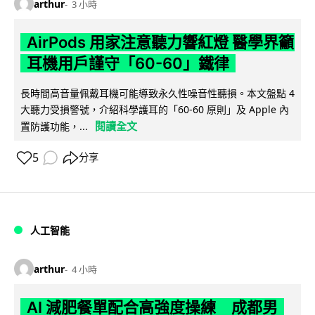
arthur
3 小時
AirPods 用家注意聽力響紅燈 醫學界籲
耳機用戶謹守「60-60」鐵律
長時間高音量佩戴耳機可能導致永久性噪音性聽損。本文盤點 4
大聽力受損警號，介紹科學護耳的「60-60 原則」及 Apple 內
閱讀全文
置防護功能，...
5
分享
人工智能
arthur
4 小時
AI 減肥餐單配合高強度操練 成都男