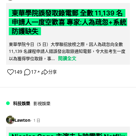
東華學院誤發取錄電郵 全數 11,139 名
申請人一度空歡喜 專家:人為疏忽+系統
防護缺失
東華學院今日（5 日）大學聯招放榜之際，因人為疏忽向全數
11,139 名課程申請人錯誤發出取錄通知電郵，令大批考生一度
閱讀全文
以為獲得學位取錄，事...
149
17
分享
↗
科技娛樂
影視娛樂
Lawton
1 日