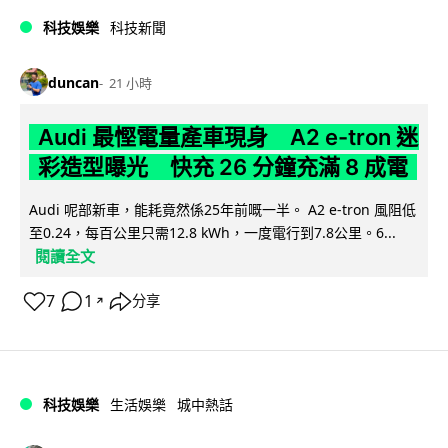
科技娛樂
科技新聞
duncan
21 小時
Audi 最慳電量產車現身 A2 e-tron 迷
彩造型曝光 快充 26 分鐘充滿 8 成電
Audi 呢部新車，能耗竟然係25年前嘅一半。 A2 e-tron 風阻低
至0.24，每百公里只需12.8 kWh，一度電行到7.8公里。6...
閱讀全文
7
1
分享
↗
科技娛樂
生活娛樂
城中熱話