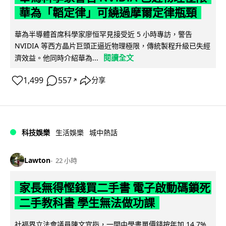
華為「韜定律」可繞過摩爾定律瓶頸
華為半導體首席科學家廖恒罕見接受近 5 小時專訪，警告
NVIDIA 等西方晶片巨頭正逼近物理極限，傳統製程升級已失經
閱讀全文
濟效益。他同時介紹華為...
1,499
557
分享
↗
科技娛樂
生活娛樂
城中熱話
Lawton
22 小時
家長無得慳錢買二手書 電子啟動碼鎖死
二手教科書 學生無法做功課
社福界立法會議員陳文宜指，一間中學書單價錢按年加 14.7%