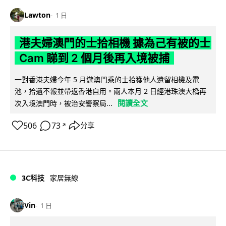
Lawton
1 日
港夫婦澳門的士拾相機 據為己有被的士
Cam 睇到 2 個月後再入境被捕
一對香港夫婦今年 5 月遊澳門乘的士拾獲他人遺留相機及電
池，拾遺不報並帶返香港自用。兩人本月 2 日經港珠澳大橋再
閱讀全文
次入境澳門時，被治安警察局...
506
73
分享
↗
3C科技
家居無線
Vin
1 日