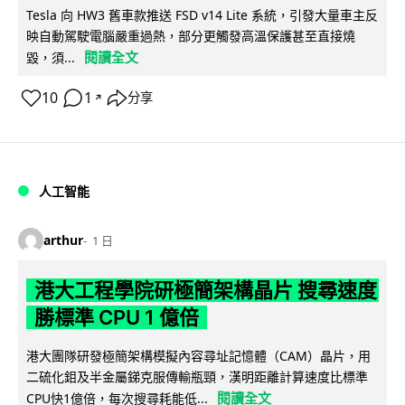
Tesla 向 HW3 舊車款推送 FSD v14 Lite 系統，引發大量車主反
映自動駕駛電腦嚴重過熱，部分更觸發高溫保護甚至直接燒
閱讀全文
毀，須...
10
1
分享
↗
人工智能
arthur
1 日
港大工程學院研極簡架構晶片 搜尋速度
勝標準 CPU 1 億倍
港大團隊研發極簡架構模擬內容尋址記憶體（CAM）晶片，用
二硫化鉬及半金屬銻克服傳輸瓶頸，漢明距離計算速度比標準
閱讀全文
CPU快1億倍，每次搜尋耗能低...