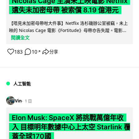
Nicolas Cage 主演未上映電影 Netflix
遺失未加密母帶 被索償 8.19 億港元
【唔見未加密母帶咁大件事】Netflix 洛杉磯辦公室被竊，未上
映的 Nicolas Cage 電影《Fortitude》母帶亦告失蹤。電影...
閱讀全文
183
10
分享
↗
人工智能
Vin
1 日
Elon Musk: SpaceX 將挑戰萬億年收
入 目標明年數據中心上太空 Starlink 覆
蓋全球170國