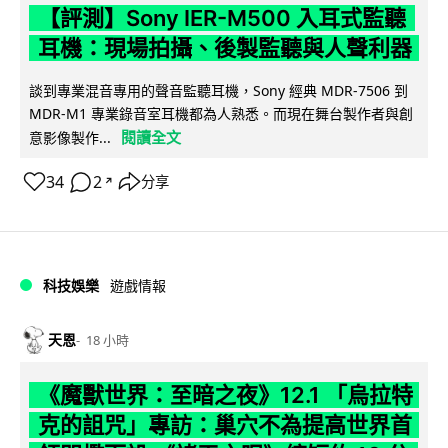
【評測】Sony IER-M500 入耳式監聽
耳機：現場拍攝、後製監聽與人聲利器
談到專業混音專用的聲音監聽耳機，Sony 經典 MDR-7506 到
MDR-M1 專業錄音室耳機都為人熟悉。而現在舞台製作者與創
閱讀全文
意影像製作...
34
2
分享
↗
科技娛樂
遊戲情報
天恩
18 小時
《魔獸世界：至暗之夜》12.1 「烏拉特
克的詛咒」專訪：巢穴不為提高世界首