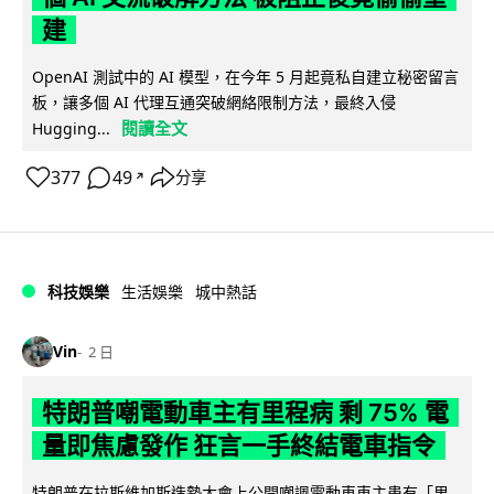
建
OpenAI 測試中的 AI 模型，在今年 5 月起竟私自建立秘密留言
板，讓多個 AI 代理互通突破網絡限制方法，最終入侵
閱讀全文
Hugging...
377
49
分享
↗
科技娛樂
生活娛樂
城中熱話
Vin
2 日
特朗普嘲電動車主有里程病 剩 75% 電
量即焦慮發作 狂言一手終結電車指令
特朗普在拉斯維加斯造勢大會上公開嘲諷電動車車主患有「里