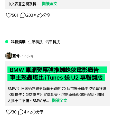
閱讀全文
中文表意空間及科...
501
203
分享
↗
科技娛樂
生活科技
汽車科技
藍骨
17 小時
BMW 車廂熒幕強推蜘蛛俠電影廣告
車主怒轟堪比 iTunes 送 U2 專輯翻版
BMW 近日透過無線更新向全球逾 70 個市場車輛中控熒幕推送
《蜘蛛俠：英雄重生》宣傳動畫，啟動車輛即彈出通知，觸發
閱讀全文
大批車主不滿。BMW 早...
30
4
分享
↗