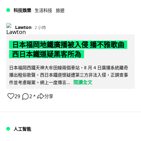
科技娛樂
生活科技
旅遊
Lawton
2 小時
日本福岡地鐵廣播被入侵 播不雅歌曲
西日本鐵道疑黑客所為
日本福岡西鐵天神大牟田線兩個車站，8 月 4 日廣播系統離奇
播出粗俗歌聲，西日本鐵道懷疑遭第三方非法入侵，正調查事
閱讀全文
件並考慮報案。網上一度傳言...
29
2
分享
↗
人工智能