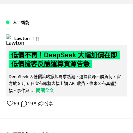
人工智能
Lawton
1 日
低價不再！DeepSeek 大幅加價在即
低價搶客反釀運算資源告急
DeepSeek 因低價策略掀起需求熱潮，運算資源不勝負荷，官
方於 8 月 6 日宣布即將大幅上調 API 收費，惟未公布具體加
閱讀全文
幅。事件與...
69
19
分享
↗