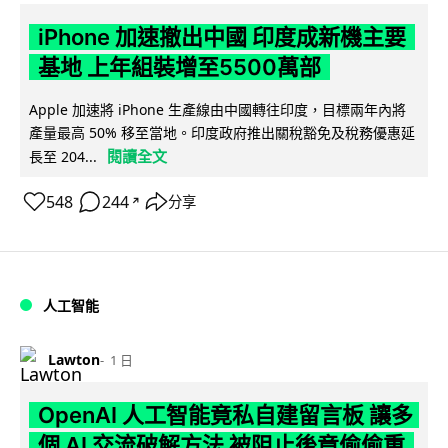
iPhone 加速撤出中國 印度成新機主要
基地 上年組裝增至5500萬部
Apple 加速將 iPhone 生產線由中國轉往印度，目標兩年內將
產量最高 50% 移至當地。印度政府推出關稅豁免及稅務優惠延
閱讀全文
長至 204...
548
244
分享
↗
人工智能
Lawton
1 日
OpenAI 人工智能竟私自建留言板 讓多
個 AI 交流破解方法 被阻止後竟偷偷重