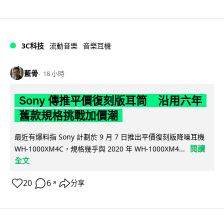
3C科技
流動音樂
音樂耳機
藍骨
18 小時
Sony 傳推平價復刻版耳筒 沿用六年
舊款規格挑戰加價潮
最近有爆料指 Sony 計劃於 9 月 7 日推出平價復刻版降噪耳機
閱讀
WH-1000XM4C，規格幾乎與 2020 年 WH-1000XM4...
全文
20
6
分享
↗