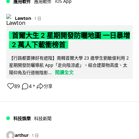
iOS App
應用軟件
應用軟件
Lawton
1 日
首爾大生 2 星期開發防曬地圖 一日暴增
2 萬人下載衝榜首
【行路都要揀好有遮陰】南韓首爾大學 23 歲學生劉敏俊利用 2
星期開發防曬導航 App「走向陰涼處」，結合建築物高度、太
閱讀全文
陽仰角及行道樹陰影...
89
4
分享
↗
科技娛樂
科技新聞
arthur
1 日