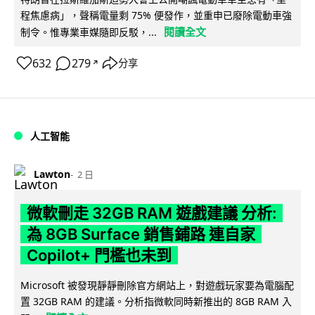
程焦慮病」，聲稱電量剩 75% 便發作，並重申已廢除電動車強
閱讀全文
制令。惟專業車媒隨即反駁，...
632
279
分享
↗
人工智能
Lawton
2 日
微軟刪走 32GB RAM 遊戲建議 分析:
為 8GB Surface 銷售鋪路 連自家
Copilot+ 門檻也未到
Microsoft 被發現靜靜刪除官方網站上，對遊戲玩家要為電腦配
置 32GB RAM 的建議。分析指微軟同時新推出的 8GB RAM 入