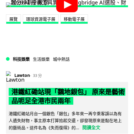
展覽
環球資源電子展
移動電子展
科技娛樂
生活娛樂
城中熱話
Lawton
33 分
港鐵紅磡站現「黐地銀包」 原來是藝術
品呃足全港市民兩年
港鐵紅磡站月台一個銀色「銀包」多年來一再令乘客誤以為有
人遺失財物，事主原本打算拾起交還，卻發現原來是黏在地上
閱讀全文
的藝術品。這件名為《失而復得》的...