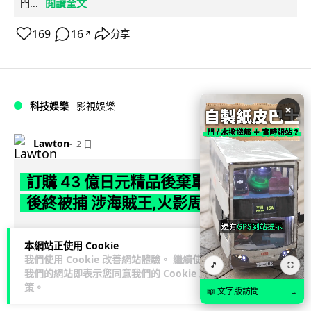
閱讀全文
門...
169
16
分享
↗
科技娛樂
影視娛樂
×
Lawton
2 日
訂購 43 億日元精品後棄單 大阪女 2 年
後終被捕 涉海賊王,火影周邊產品
日本警視廳神田署 8 月 6 日公布，拘捕一名 32 歲大阪女子，
本網站正使用 Cookie
指她涉嫌在出版巨頭集英社旗下官方網店「JUMP
我們使用 Cookie 改善網站體驗。 繼續使用
閱讀全文
CHARACTERS ST...
🎵
⛶
我們的網站即表示您同意我們的
Cookie 政
策
。
📖 文字版訪問
→
79
10
分享
↗