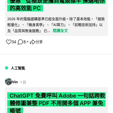
優惠 從極致便攜到電競標竿 揀選啱你
的高效能 PC
2026 年的電腦選購基準已經全面升級。除了基本效能，「極致
輕量化」、「機身美學」、「AI算力」、「前瞻技術加持」以
閱讀全文
及「品質與售後服務」 已...
34
8
分享
↗
人工智能
Vin
1 日
ChatGPT 免費呼叫 Adobe 一句話跨軟
體修圖兼整 PDF 不用開多個 APP 兼免
帳號