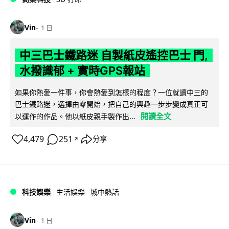
Vin
1 日
中三巴士鐵路迷 自製紙皮遙控巴士 門,
水撥識郁 + 實時GPS報站
如果你熱愛一件事，你會熱愛到怎樣的程度？一位就讀中三的
巴士鐵路迷，選擇由零開始，把自己的興趣一步步變成真正可
閱讀全文
以運作的作品。他以紙皮親手製作出...
4,479
251
分享
↗
科技娛樂
生活娛樂
城中熱話
Vin
1 日