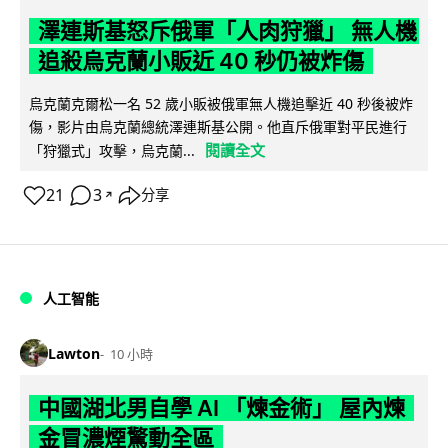
澤連斯基怒斥俄軍「人肉狩獵」 無人機
追殺烏克蘭小販近 40 秒仍被炸傷
烏克蘭克爾松一名 52 歲小販被俄軍無人機追擊近 40 秒後被炸
傷，影片由烏克蘭總統澤連斯基公開。他直斥俄軍對平民進行
閱讀全文
「狩獵式」攻擊，烏克蘭...
21
3
分享
↗
人工智能
Lawton
10 小時
中國湖北男自學 AI 「煉金術」 屋內煉
金冒濃煙驚動全區