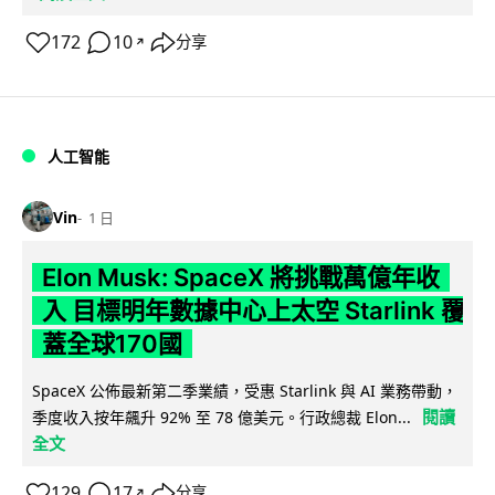
172
10
分享
↗
人工智能
Vin
1 日
Elon Musk: SpaceX 將挑戰萬億年收
入 目標明年數據中心上太空 Starlink 覆
蓋全球170國
SpaceX 公佈最新第二季業績，受惠 Starlink 與 AI 業務帶動，
閱讀
季度收入按年飆升 92% 至 78 億美元。行政總裁 Elon...
全文
129
17
分享
↗