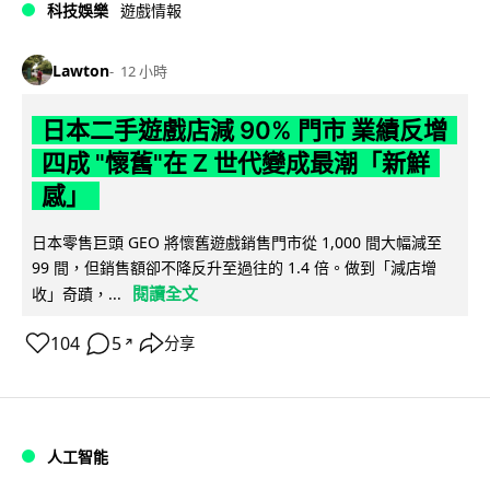
科技娛樂
遊戲情報
Lawton
12 小時
日本二手遊戲店減 90% 門市 業績反增
四成 "懷舊"在 Z 世代變成最潮「新鮮
感」
日本零售巨頭 GEO 將懷舊遊戲銷售門市從 1,000 間大幅減至
99 間，但銷售額卻不降反升至過往的 1.4 倍。做到「減店增
閱讀全文
收」奇蹟，...
104
5
分享
↗
人工智能