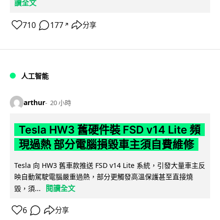
讀全文
710
177
分享
↗
人工智能
arthur
20 小時
Tesla HW3 舊硬件裝 FSD v14 Lite 頻
現過熱 部分電腦損毀車主須自費維修
Tesla 向 HW3 舊車款推送 FSD v14 Lite 系統，引發大量車主反
映自動駕駛電腦嚴重過熱，部分更觸發高溫保護甚至直接燒
閱讀全文
毀，須...
6
分享