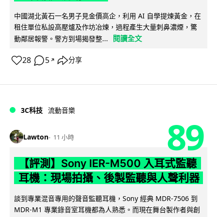
中國湖北黃石一名男子見金價高企，利用 AI 自學提煉黃金，在
租住單位私設高壓爐及作坊冶煉，過程產生大量刺鼻濃煙，驚
閱讀全文
動鄰居報警。警方到場揭發整...
28
5
分享
↗
3C科技
流動音樂
89
Lawton
11 小時
【評測】Sony IER-M500 入耳式監聽
耳機：現場拍攝、後製監聽與人聲利器
談到專業混音專用的聲音監聽耳機，Sony 經典 MDR-7506 到
MDR-M1 專業錄音室耳機都為人熟悉。而現在舞台製作者與創