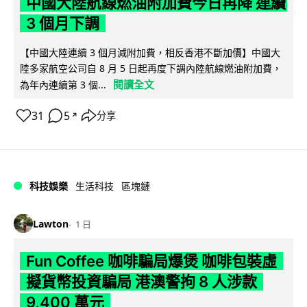
中國大陸航線燃油附加費今日再降 連續
3 個月下調
【中國大陸連續 3 個月減附加費，相反香港不斷加價】中國大
陸多家航空公司自 8 月 5 日起再度下調內陸航線燃油附加費，
閱讀全文
為年內連續第 3 個...
31
5
分享
↗
科技娛樂
生活科技
區塊鏈
Lawton
1 日
Fun Coffee 咖啡騙局爆煲 咖啡包裝虛
擬貨幣投資騙局 港澳警拘 8 人涉款
9,400 萬元