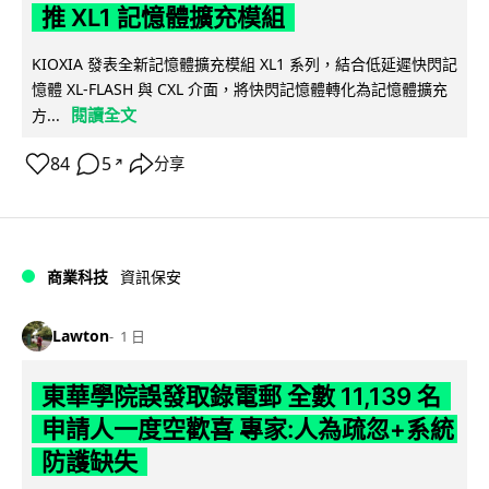
推 XL1 記憶體擴充模組
KIOXIA 發表全新記憶體擴充模組 XL1 系列，結合低延遲快閃記
憶體 XL-FLASH 與 CXL 介面，將快閃記憶體轉化為記憶體擴充
閱讀全文
方...
84
5
分享
↗
商業科技
資訊保安
Lawton
1 日
東華學院誤發取錄電郵 全數 11,139 名
申請人一度空歡喜 專家:人為疏忽+系統
防護缺失