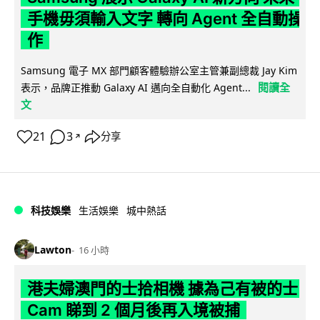
手機毋須輸入文字 轉向 Agent 全自動操
作
Samsung 電子 MX 部門顧客體驗辦公室主管兼副總裁 Jay Kim
閱讀全
表示，品牌正推動 Galaxy AI 邁向全自動化 Agent...
文
21
3
分享
↗
科技娛樂
生活娛樂
城中熱話
Lawton
16 小時
港夫婦澳門的士拾相機 據為己有被的士
Cam 睇到 2 個月後再入境被捕