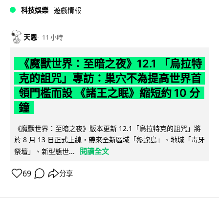
科技娛樂
遊戲情報
天恩
11 小時
《魔獸世界：至暗之夜》12.1 「烏拉特
克的詛咒」專訪：巢穴不為提高世界首
領門檻而設 《諸王之眠》縮短約 10 分
鐘
《魔獸世界：至暗之夜》版本更新 12.1「烏拉特克的詛咒」將
於 8 月 13 日正式上線，帶來全新區域「盤蛇島」、地城「毒牙
閱讀全文
祭壇」、新型態世...
69
分享