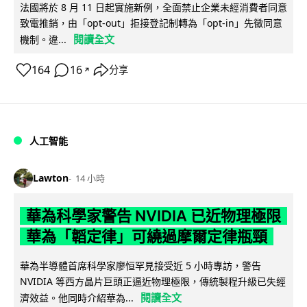
法國將於 8 月 11 日起實施新例，全面禁止企業未經消費者同意
致電推銷，由「opt-out」拒接登記制轉為「opt-in」先徵同意
閱讀全文
機制。違...
164
16
分享
↗
人工智能
Lawton
14 小時
華為科學家警告 NVIDIA 已近物理極限
華為「韜定律」可繞過摩爾定律瓶頸
華為半導體首席科學家廖恒罕見接受近 5 小時專訪，警告
NVIDIA 等西方晶片巨頭正逼近物理極限，傳統製程升級已失經
閱讀全文
濟效益。他同時介紹華為...