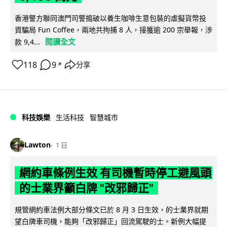
香港警方聯同澳門司警搗破以養生咖啡生意包裝的虛擬貨幣投
資騙局 Fun Coffee，兩地共拘捕 8 人，接獲逾 200 宗舉報，涉
閱讀全文
款 9,4...
118
9
分享
↗
科技娛樂
生活科技
智慧城市
Lawton
1 日
網約車條例生效 有司機暫時停工避風頭
的士業界籲白牌 "改邪歸正"
規管網約車法例大部分條文已於 8 月 3 日生效，的士業界就期
望白牌車司機，能夠「改邪歸正」回流駕駛的士。新例大幅提