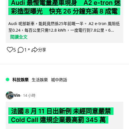
Audi 最慳電量產車現身 A2 e-tron 迷
彩造型曝光 快充 26 分鐘充滿 8 成電
Audi 呢部新車，能耗竟然係25年前嘅一半。 A2 e-tron 風阻低
至0.24，每百公里只需12.8 kWh，一度電行到7.8公里。6...
閱讀全文
5
1
分享
↗
科技娛樂
生活娛樂
城中熱話
Vin
14 小時
法國 8 月 11 日出新例 未經同意嚴禁
Cold Call 違規企業最高罰 345 萬