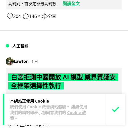
閱讀全文
高罰則，首次定罪最高罰款...
204
146
分享
↗
人工智能
Lawton
1 日
白宮拒測中國開放 AI 模型 業界質疑安
全框架選擇性執行
彭博社報道，白宮通知美國頂尖 AI 公司，中國開發的開放權重
本網站正使用 Cookie
模型將不納入特朗普政府新 AI 安全框架的測試範圍。美國業界
我們使用 Cookie 改善網站體驗。 繼續使用
閱讀全文
則聯署呼籲政府不要限...
我們的網站即表示您同意我們的
Cookie 政
策
。
44
21
分享
↗