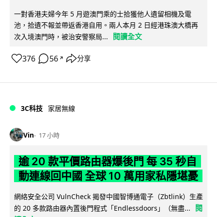
一對香港夫婦今年 5 月遊澳門乘的士拾獲他人遺留相機及電
池，拾遺不報並帶返香港自用。兩人本月 2 日經港珠澳大橋再
閱讀全文
次入境澳門時，被治安警察局...
376
56
分享
↗
3C科技
家居無線
Vin
17 小時
逾 20 款平價路由器爆後門 每 35 秒自
動連線回中國 全球 10 萬用家私隱堪憂
網絡安全公司 VulnCheck 揭發中國智博通電子（Zbtlink）生產
閱
的 20 多款路由器內置後門程式「Endlessdoors」（無盡...