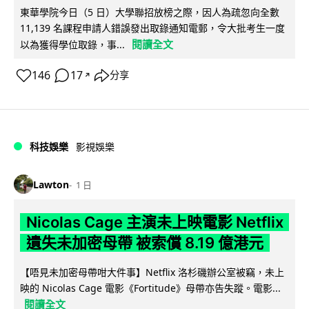
東華學院今日（5 日）大學聯招放榜之際，因人為疏忽向全數
11,139 名課程申請人錯誤發出取錄通知電郵，令大批考生一度
閱讀全文
以為獲得學位取錄，事...
146
17
分享
↗
科技娛樂
影視娛樂
Lawton
1 日
Nicolas Cage 主演未上映電影 Netflix
遺失未加密母帶 被索償 8.19 億港元
【唔見未加密母帶咁大件事】Netflix 洛杉磯辦公室被竊，未上
映的 Nicolas Cage 電影《Fortitude》母帶亦告失蹤。電影...
閱讀全文