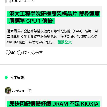
arthur
21 小時
港大工程學院研極簡架構晶片 搜尋速度
勝標準 CPU 1 億倍
港大團隊研發極簡架構模擬內容尋址記憶體（CAM）晶片，用
二硫化鉬及半金屬銻克服傳輸瓶頸，漢明距離計算速度比標準
閱讀全文
CPU快1億倍，每次搜尋耗能低...
40
17
分享
↗
人工智能
Lawton
1 日
靠快閃記憶體紓緩 DRAM 不足 KIOXIA