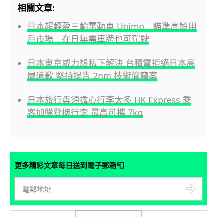
相關文章:
日本超輕盈三輪電動車 Unimo 瞄準高齡用
戶市場 在日無需車牌也可駕駛
日本東京威力想私下解決 台積電拒絕日本高
層道歉 堅持提告 2nm 技術偷竊案
日本旅行毋須擔心行李太多 HK Express 乘
客加購登機行李 最高可攜 7kg
📮
更多精彩文章每日送到電子郵箱