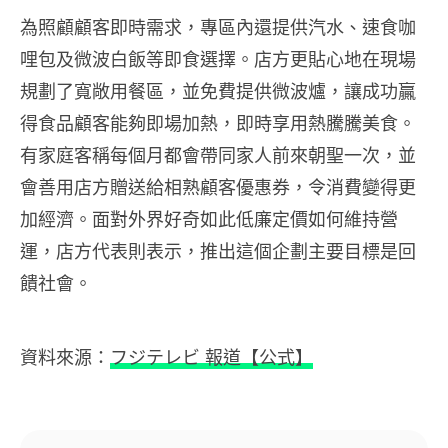
為照顧顧客即時需求，專區內還提供汽水、速食咖
哩包及微波白飯等即食選擇。店方更貼心地在現場
規劃了寬敞用餐區，並免費提供微波爐，讓成功贏
得食品顧客能夠即場加熱，即時享用熱騰騰美食。
有家庭客稱每個月都會帶同家人前來朝聖一次，並
會善用店方贈送給相熟顧客優惠券，令消費變得更
加經濟。面對外界好奇如此低廉定價如何維持營
運，店方代表則表示，推出這個企劃主要目標是回
饋社會。
資料來源：
フジテレビ 報道【公式】