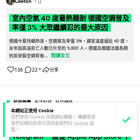
Lawton
1 日
室內空氣 40 度暑熱難耐 德國空調普及
率僅 3% 大眾繼續忍的最大原因
德國今夏持續熱浪，空調普及率僅 3%，課室溫度逼近 40 度，
全年因高溫死亡人數已升至約 9,800 人。德國及鄰國法國長期
閱讀全文
抗拒安裝空調背後...
136
22
分享
↗
科技娛樂
生活科技
社交網絡
本網站正使用 Cookie
我們使用 Cookie 改善網站體驗。 繼續使用
Lawton
1 日
我們的網站即表示您同意我們的
Cookie 政
策
。
Telegram 一度從 Apple App Store 下