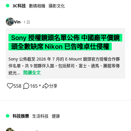
3C科技
數碼相機
攝影文化
Vin
1 日
Sony 授權鏡頭名單公佈 中國廠平價鏡
頭全數缺席 Nikon 已告唯卓仕侵權
Sony 公佈截至 2026 年 7 月的 E-Mount 鏡頭官方授權合作夥
伴名單，共 9 間夥伴入圍，包括蔡司、富士、適馬、騰龍等傳
閱讀全文
統光...
558
165
分享
↗
科技娛樂
生活科技
健康