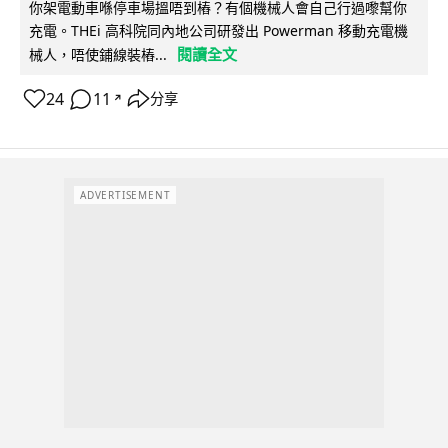
你架電動車喺停車場搵唔到樁？有個機械人會自己行過嚟幫你
充電。THEi 高科院同內地公司研發出 Powerman 移動充電機
閱讀全文
械人，唔使鋪線裝樁...
24
11
分享
↗
ADVERTISEMENT