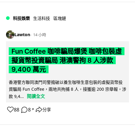
科技娛樂
生活科技
區塊鏈
Lawton
14 小時
Fun Coffee 咖啡騙局爆煲 咖啡包裝虛
擬貨幣投資騙局 港澳警拘 8 人涉款
9,400 萬元
香港警方聯同澳門司警搗破以養生咖啡生意包裝的虛擬貨幣投
資騙局 Fun Coffee，兩地共拘捕 8 人，接獲逾 200 宗舉報，涉
閱讀全文
款 9,4...
88
8
分享
↗