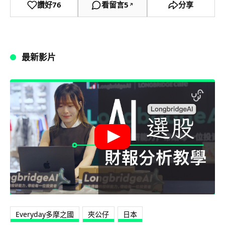
讚好
76
看留言
5
分享
↗
最新影片
Everyday多摩之國
夾公仔
日本