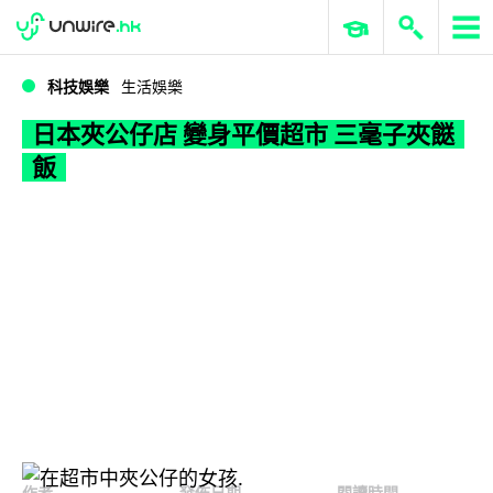
WWDC 2026
GenAI 與雲端科技專區
ERP 與商業 AI
日本夾公仔店 變身平價超市 三毫子夾餸飯
科技娛樂
生活娛樂
日本夾公仔店 變身平價超市 三毫子夾餸
飯
作者
發佈日期
閱讀時間