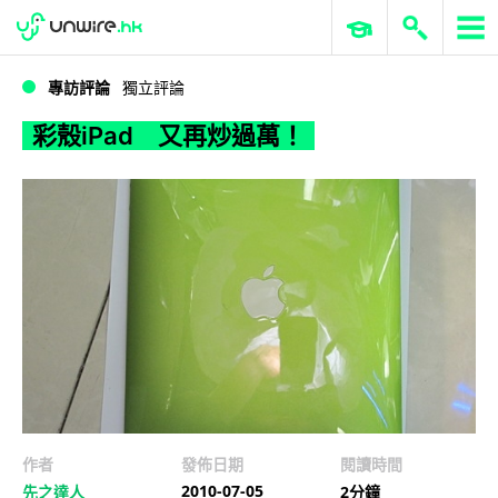
WWDC 2026
GenAI 與雲端科技專區
ERP 與商業 AI
彩殼iPad 又再炒過萬！
專訪評論
獨立評論
彩殼iPad 又再炒過萬！
作者
發佈日期
閱讀時間
2010-07-05
先之達人
2分鐘