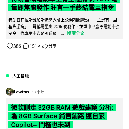
量即焦慮發作 狂言一手終結電車指令
特朗普在拉斯維加斯造勢大會上公開嘲諷電動車車主患有「里
程焦慮病」，聲稱電量剩 75% 便發作，並重申已廢除電動車強
閱讀全文
制令。惟專業車媒隨即反駁，...
386
151
分享
↗
人工智能
Lawton
13 小時
微軟刪走 32GB RAM 遊戲建議 分析:
為 8GB Surface 銷售鋪路 連自家
Copilot+ 門檻也未到