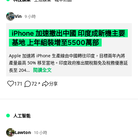
Vin
9 小時
iPhone 加速撤出中國 印度成新機主要
基地 上年組裝增至5500萬部
Apple 加速將 iPhone 生產線由中國轉往印度，目標兩年內將
產量最高 50% 移至當地。印度政府推出關稅豁免及稅務優惠延
閱讀全文
長至 204...
171
72
分享
↗
人工智能
Lawton
10 小時