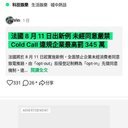
科技娛樂
生活娛樂
城中熱話
Vin
1 日
法國 8 月 11 日出新例 未經同意嚴禁
Cold Call 違規企業最高罰 345 萬
法國將於 8 月 11 日起實施新例，全面禁止企業未經消費者同意
致電推銷，由「opt-out」拒接登記制轉為「opt-in」先徵同意
閱讀全文
機制。違...
331
26
分享
↗
ADVERTISEMENT