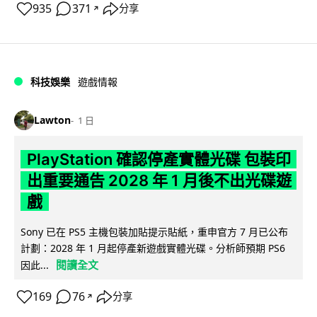
935
371
分享
↗
科技娛樂
遊戲情報
Lawton
1 日
PlayStation 確認停產實體光碟 包裝印
出重要通告 2028 年 1 月後不出光碟遊
戲
Sony 已在 PS5 主機包裝加貼提示貼紙，重申官方 7 月已公布
計劃：2028 年 1 月起停產新遊戲實體光碟。分析師預期 PS6
閱讀全文
因此...
169
76
分享
↗