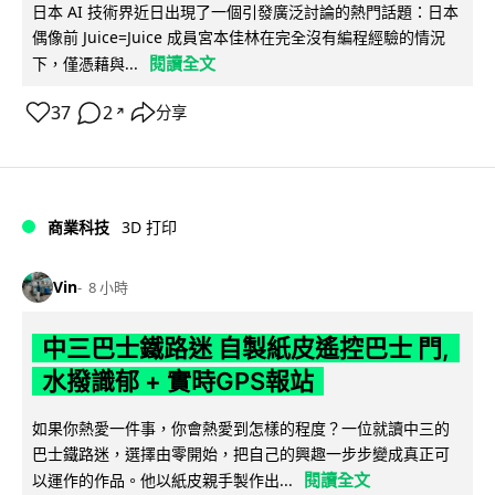
日本 AI 技術界近日出現了一個引發廣泛討論的熱門話題：日本
偶像前 Juice=Juice 成員宮本佳林在完全沒有編程經驗的情況
閱讀全文
下，僅憑藉與...
37
2
分享
↗
商業科技
3D 打印
Vin
8 小時
中三巴士鐵路迷 自製紙皮遙控巴士 門,
水撥識郁 + 實時GPS報站
如果你熱愛一件事，你會熱愛到怎樣的程度？一位就讀中三的
巴士鐵路迷，選擇由零開始，把自己的興趣一步步變成真正可
閱讀全文
以運作的作品。他以紙皮親手製作出...