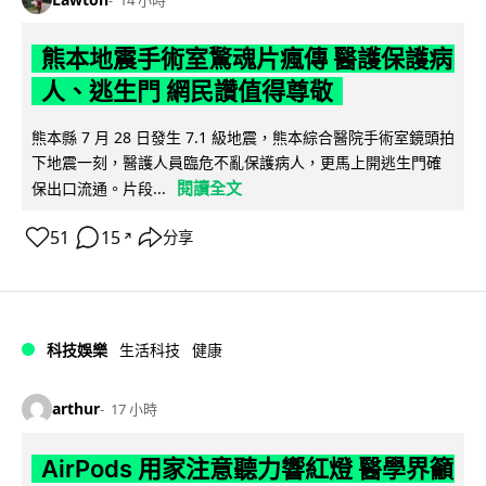
熊本地震手術室驚魂片瘋傳 醫護保護病
人、逃生門 網民讚值得尊敬
熊本縣 7 月 28 日發生 7.1 級地震，熊本綜合醫院手術室鏡頭拍
下地震一刻，醫護人員臨危不亂保護病人，更馬上開逃生門確
閱讀全文
保出口流通。片段...
51
15
分享
↗
科技娛樂
生活科技
健康
arthur
17 小時
AirPods 用家注意聽力響紅燈 醫學界籲