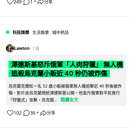
249
1
分享
↗
科技娛樂
生活娛樂
城中熱話
Lawton
1 日
澤連斯基怒斥俄軍「人肉狩獵」 無人機
追殺烏克蘭小販近 40 秒仍被炸傷
烏克蘭克爾松一名 52 歲小販被俄軍無人機追擊近 40 秒後被炸
傷，影片由烏克蘭總統澤連斯基公開。他直斥俄軍對平民進行
閱讀全文
「狩獵式」攻擊，烏克蘭...
102
36
分享
↗