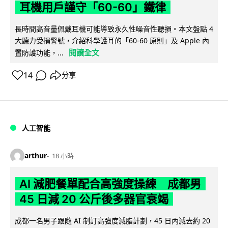
耳機用戶謹守「60-60」鐵律
長時間高音量佩戴耳機可能導致永久性噪音性聽損。本文盤點 4
大聽力受損警號，介紹科學護耳的「60-60 原則」及 Apple 內
閱讀全文
置防護功能，...
14
分享
人工智能
arthur
18 小時
AI 減肥餐單配合高強度操練 成都男
45 日減 20 公斤後多器官衰竭
成都一名男子跟隨 AI 制訂高強度減脂計劃，45 日內減去約 20