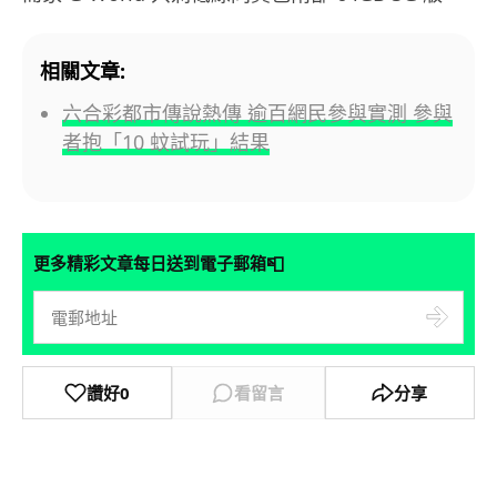
相關文章:
六合彩都市傳說熱傳 逾百網民參與實測 參與
者抱「10 蚊試玩」結果
📮
更多精彩文章每日送到電子郵箱
讚好
0
看留言
分享