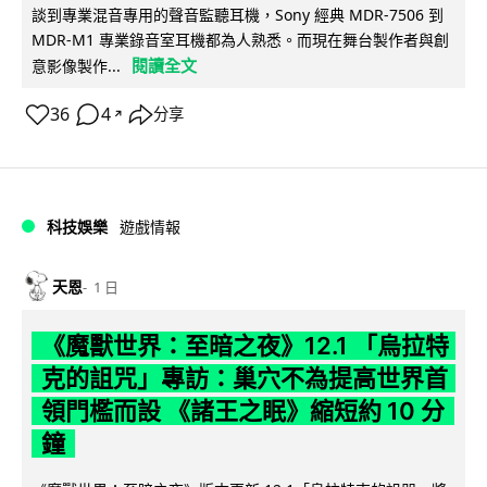
談到專業混音專用的聲音監聽耳機，Sony 經典 MDR-7506 到
MDR-M1 專業錄音室耳機都為人熟悉。而現在舞台製作者與創
閱讀全文
意影像製作...
36
4
分享
↗
科技娛樂
遊戲情報
天恩
1 日
《魔獸世界：至暗之夜》12.1 「烏拉特
克的詛咒」專訪：巢穴不為提高世界首
領門檻而設 《諸王之眠》縮短約 10 分
鐘