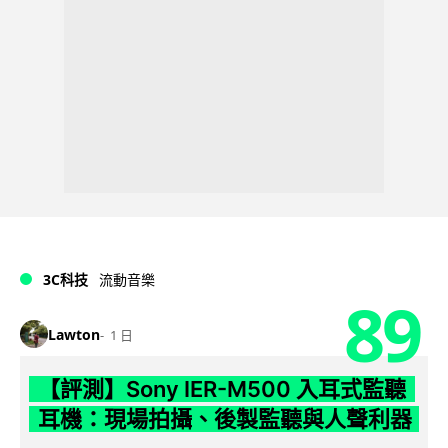
3C科技
流動音樂
89
Lawton
1 日
【評測】Sony IER-M500 入耳式監聽
耳機：現場拍攝、後製監聽與人聲利器