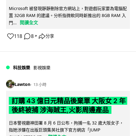
Microsoft 被發現靜靜刪除官方網站上，對遊戲玩家要為電腦配
置 32GB RAM 的建議。分析指微軟同時新推出的 8GB RAM 入
閱讀全文
門...
118
8
分享
↗
科技娛樂
影視娛樂
Lawton
13 小時
訂購 43 億日元精品後棄單 大阪女 2 年
後終被捕 涉海賊王,火影周邊產品
日本警視廳神田署 8 月 6 日公布，拘捕一名 32 歲大阪女子，
指她涉嫌在出版巨頭集英社旗下官方網店「JUMP