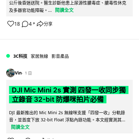
公斤後昏迷送院。醫生診斷他患上尿源性膿毒症、膿毒性休克
閱讀全文
及多器官功能障礙。...
18
4
分享
↗
3C科技
家居無線
影音產品
Vin
1 日
DJI Mic Mini 2s 實測 四發一收同步獨
立錄音 32-bit 防爆咪拍片必備
DJI 最新推出的 Mic Mini 2s 無線咪支援「四發一收」分軌錄
音，並首度下放 32-bit Float 浮點內錄功能。本文經實測其...
閱讀全文