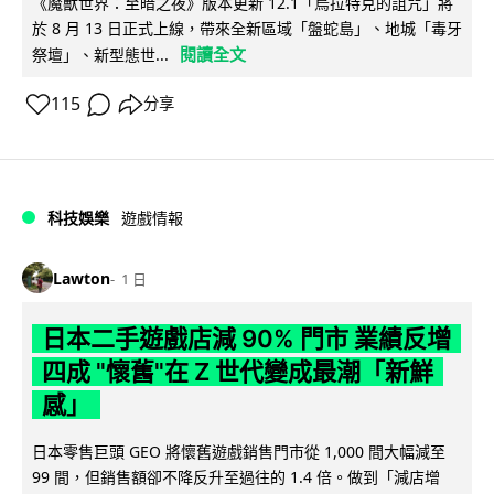
《魔獸世界：至暗之夜》版本更新 12.1「烏拉特克的詛咒」將
於 8 月 13 日正式上線，帶來全新區域「盤蛇島」、地城「毒牙
閱讀全文
祭壇」、新型態世...
115
分享
科技娛樂
遊戲情報
Lawton
1 日
日本二手遊戲店減 90% 門市 業績反增
四成 "懷舊"在 Z 世代變成最潮「新鮮
感」
日本零售巨頭 GEO 將懷舊遊戲銷售門市從 1,000 間大幅減至
99 間，但銷售額卻不降反升至過往的 1.4 倍。做到「減店增