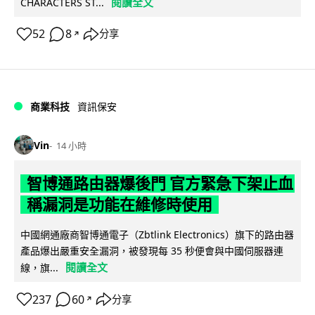
閱讀全文
CHARACTERS ST...
52
8
分享
↗
商業科技
資訊保安
Vin
14 小時
智博通路由器爆後門 官方緊急下架止血
稱漏洞是功能在維修時使用
中國網通廠商智博通電子（Zbtlink Electronics）旗下的路由器
產品爆出嚴重安全漏洞，被發現每 35 秒便會與中國伺服器連
閱讀全文
線，旗...
237
60
分享
↗