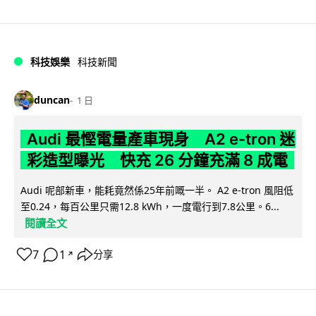
科技娛樂
科技新聞
duncan
1 日
Audi 最慳電量產車現身 A2 e-tron 迷
彩造型曝光 快充 26 分鐘充滿 8 成電
Audi 呢部新車，能耗竟然係25年前嘅一半。 A2 e-tron 風阻低
至0.24，每百公里只需12.8 kWh，一度電行到7.8公里。6...
閱讀全文
7
1
分享
↗