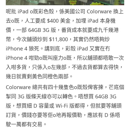
呢批 iPad o既彩色殼，係美國公司 Colorware 換上
去o既，人工要成 $400 美金，加埋 iPad 本身機
價，一部 64GB 3G 版，番貨成本就要成九千幾港
幣，今次舖頭炒到 $11,800，其實仍然唔夠炒
iPhone 4 狼死。講到底，彩殼 iPad 又實在冇
iPhone 4 咁勁o既叫座力o既，所以舖頭都唔敢一次
入咁多貨，只係入o左幾部，不過去貨都算去得快，
幾日就賣剩黃色同橙色兩部。
Colorware 總共有四十幾隻色o既殼俾客揀，芒底個
掣同 3G 版條天線亦可以轉色。唔想買 64GB 3G
版，想買細 D 容量或 Wi-Fi 版都得，但就要等舖頭
訂貨，價錢亦要等佢o地再報價勒，應該有 D 係唔
駛一萬都有交易。