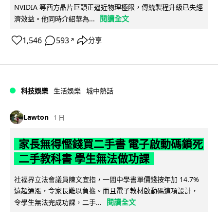
NVIDIA 等西方晶片巨頭正逼近物理極限，傳統製程升級已失經
閱讀全文
濟效益。他同時介紹華為...
1,546
593
分享
↗
科技娛樂
生活娛樂
城中熱話
Lawton
1 日
家長無得慳錢買二手書 電子啟動碼鎖死
二手教科書 學生無法做功課
社福界立法會議員陳文宜指，一間中學書單價錢按年加 14.7%
遠超通漲，令家長難以負擔。而且電子教材啟動碼這項設計，
閱讀全文
令學生無法完成功課，二手...