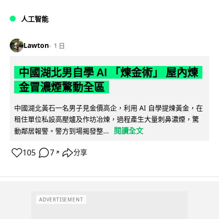
人工智能
Lawton
1 日
中國湖北男自學 AI 「煉金術」 屋內煉
金冒濃煙驚動全區
中國湖北黃石一名男子見金價高企，利用 AI 自學提煉黃金，在
租住單位私設高壓爐及作坊冶煉，過程產生大量刺鼻濃煙，驚
閱讀全文
動鄰居報警。警方到場揭發整...
105
7
分享
↗
ADVERTISEMENT