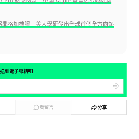
 17 Pro 鋁製機身 中國 Apple 零售店示範機滿
印鋁晶格加橡膠 美大學研發出全球首個全方向熱
📮
送到電子郵箱
看留言
分享