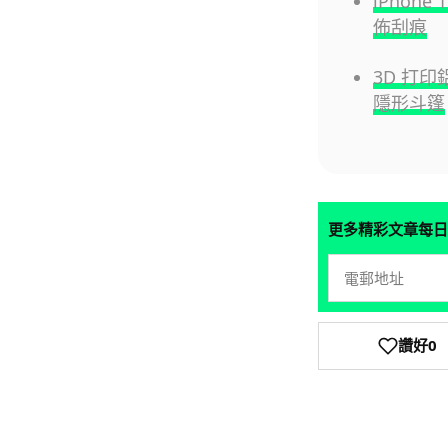
iPhone
佈刮痕
3D 打
隱形斗篷
更多精彩文章每日
讚好
0