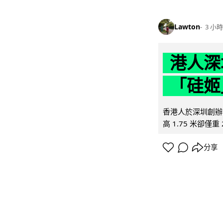
Lawton
3 小時
港人深
「硅姬
香港人於深圳創辦初
高 1.75 米卻僅重 
分享