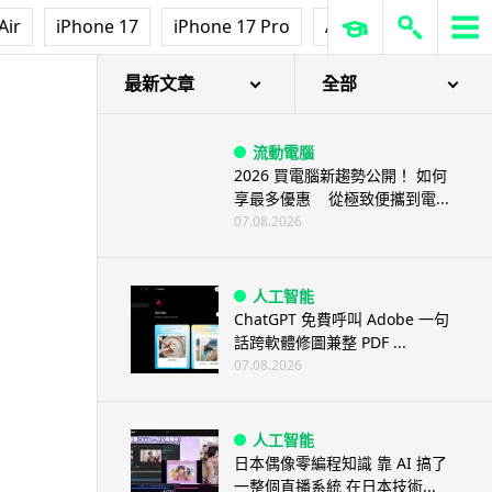
Air
iPhone 17
iPhone 17 Pro
AirPods Pro 3
Ap
最新文章
全部
流動電腦
2026 買電腦新趨勢公開！ 如何
享最多優惠 從極致便攜到電...
07.08.2026
人工智能
ChatGPT 免費呼叫 Adobe 一句
話跨軟體修圖兼整 PDF ...
07.08.2026
人工智能
日本偶像零編程知識 靠 AI 搞了
一整個直播系統 在日本技術...