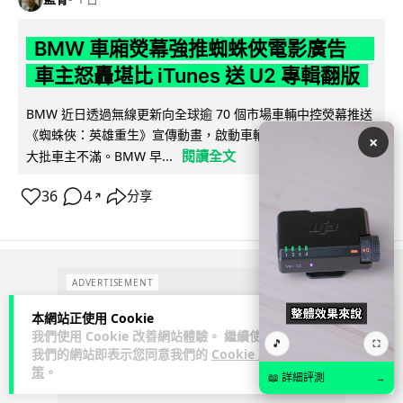
BMW 車廂熒幕強推蜘蛛俠電影廣告
車主怒轟堪比 iTunes 送 U2 專輯翻版
BMW 近日透過無線更新向全球逾 70 個市場車輛中控熒幕推送
《蜘蛛俠：英雄重生》宣傳動畫，啟動車輛即彈出通知，觸發
×
閱讀全文
大批車主不滿。BMW 早...
36
4
分享
↗
ADVERTISEMENT
本網站正使用 Cookie
我們使用 Cookie 改善網站體驗。 繼續使用
🎵
⛶
我們的網站即表示您同意我們的
Cookie 政
策
。
📖 詳細評測
→