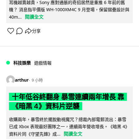
耳機越賣越貴，Sony 應對通脹的奇招居然是重推 6 年前的舊
機？ 消息指平價版 WH-1000XM4C 9 月登場，保留摺疊設計與
閱讀全文
40m...
分享
科技娛樂
遊戲情報
arthur
9 小時
十年低谷終翻身 暴雪連續兩年增長 靠
《暗黑 4》資料片逆襲
收購兩年，暴雪終於擺脫動視魔咒？總裁內部電郵流出：暴雪
已成 Xbox 表現最好團隊之一，連續兩年營收增長。《暗黑 4》
閱讀全文
資料片同《守望先鋒》成...