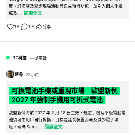
賣、訂酒店及查詢現場活動等自主執行功能，並引入個人化推
閱讀全文
薦及...
18
1
分享
↗
3C科技
手提電話
藍骨
22 小時
可換電池手機或重現市場 歐盟新例
2027 年強制手機用可拆式電池
歐盟新例將於 2027 年 2 月 18 日生效，規定手機及平板電腦電
池須可由用戶自行拆換，目標是延長裝置壽命及減少電子垃
閱讀全文
圾。現時 Sams...