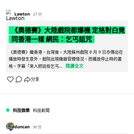
Lawton
27 分
《奧德賽》大陸戲院都爆機 定格對白竟
同香港一樣 網民：乞丐詛咒
《奧德賽》繼香港、台灣後，大陸蘇州戲院 8 月 9 日亦傳出在
播放時發生意外，戲院出現機器冒煙情況，而播放停止時的畫
閱讀全文
格，字幕「來人把這些乞丐...
分享
科技娛樂
科技新聞
duncan
36 分