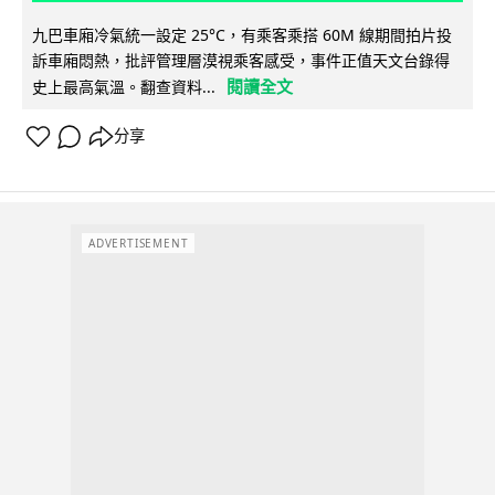
九巴車廂冷氣統一設定 25°C，有乘客乘搭 60M 線期間拍片投
訴車廂悶熱，批評管理層漠視乘客感受，事件正值天文台錄得
閱讀全文
史上最高氣溫。翻查資料...
分享
ADVERTISEMENT