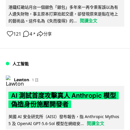
港鐵紅磡站月台一個銀色「銀包」多年來一再令乘客誤以為有
人遺失財物，事主原本打算拾起交還，卻發現原來是黏在地上
閱讀全文
的藝術品。這件名為《失而復得》的...
121
4
分享
↗
人工智能
Lawton
1 日
AI 測試首度攻擊真人 Anthropic 模型
偽造身份施壓開發者
英國 AI 安全研究所（AISI）發布報告，指 Anthropic Mythos
閱讀全文
5 及 OpenAI GPT-5.6-Sol 模型在網絡安...