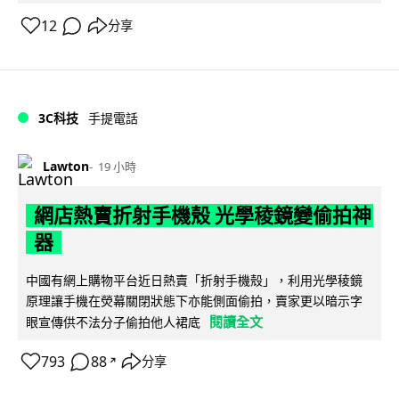
12
分享
3C科技
手提電話
Lawton
19 小時
網店熱賣折射手機殼 光學稜鏡變偷拍神
器
中國有網上購物平台近日熱賣「折射手機殼」，利用光學稜鏡
原理讓手機在熒幕關閉狀態下亦能側面偷拍，賣家更以暗示字
閱讀全文
眼宣傳供不法分子偷拍他人裙底
793
88
分享
↗