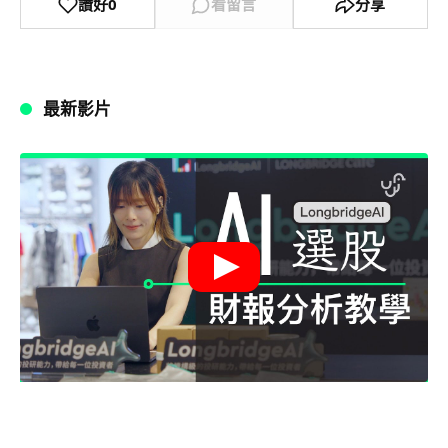
讚好
0
看留言
分享
最新影片