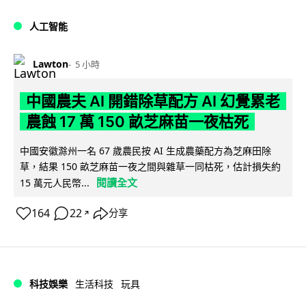
人工智能
Lawton
5 小時
中國農夫 AI 開錯除草配方 AI 幻覺累老
農蝕 17 萬 150 畝芝麻苗一夜枯死
中國安徽滁州一名 67 歲農民按 AI 生成農藥配方為芝麻田除
草，結果 150 畝芝麻苗一夜之間與雜草一同枯死，估計損失約
閱讀全文
15 萬元人民幣...
164
22
分享
↗
科技娛樂
生活科技
玩具