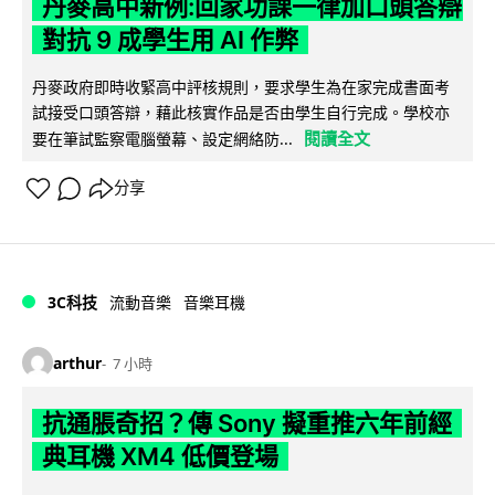
丹麥高中新例:回家功課一律加口頭答辯
對抗 9 成學生用 AI 作弊
丹麥政府即時收緊高中評核規則，要求學生為在家完成書面考
試接受口頭答辯，藉此核實作品是否由學生自行完成。學校亦
閱讀全文
要在筆試監察電腦螢幕、設定網絡防...
分享
3C科技
流動音樂
音樂耳機
arthur
7 小時
抗通脹奇招？傳 Sony 擬重推六年前經
典耳機 XM4 低價登場