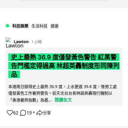
科技娛樂
生活科技
健康
Lawton
1 小時
史上最熱 36.9 度僅發黃色警告 紅黑警
告門檻定得過高 林超英轟制度形同陳列
品
本港周日錄得史上最熱 36.9 度，上水更達 39.8 度，惟勞工處
僅發黃色工作暑熱警告。前天文台台長林超英轟現行機制以
閱讀全文
「香港暑熱指數」為基...
62
19
分享
↗