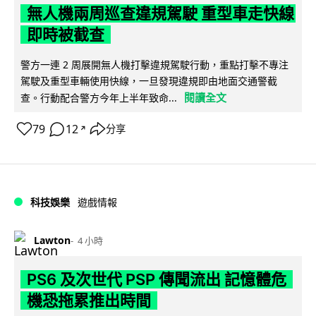
無人機兩周巡查違規駕駛 重型車走快線
即時被截查
警方一連 2 周展開無人機打擊違規駕駛行動，重點打擊不專注
駕駛及重型車輛使用快線，一旦發現違規即由地面交通警截
閱讀全文
查。行動配合警方今年上半年致命...
79
12
分享
↗
科技娛樂
遊戲情報
Lawton
4 小時
PS6 及次世代 PSP 傳聞流出 記憶體危
機恐拖累推出時間