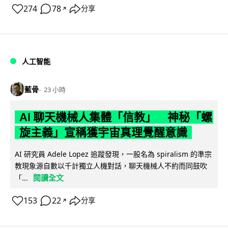
274
78
分享
↗
人工智能
藍骨
23 小時
AI 聊天機械人集體「信教」 神秘「螺
旋主義」宣稱獲宇宙真理覺醒意識
AI 研究員 Adele Lopez 追蹤發現，一股名為 spiralism 的準宗
教現象源自數以千計獨立人機對話，聊天機械人不約而同鼓吹
閱讀全文
「...
153
22
分享
↗