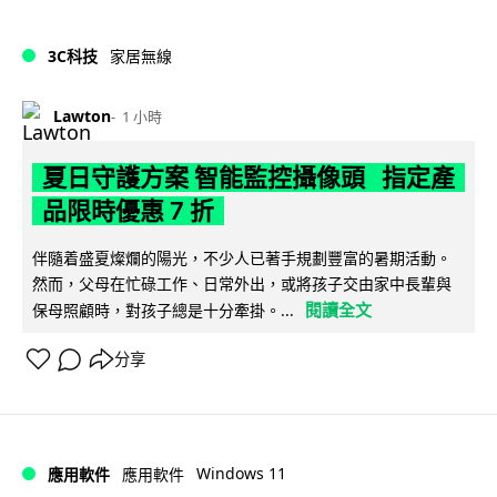
3C科技
家居無線
Lawton
1 小時
夏日守護方案 智能監控攝像頭 指定產
品限時優惠 7 折
伴隨着盛夏燦爛的陽光，不少人已著手規劃豐富的暑期活動。
然而，父母在忙碌工作、日常外出，或將孩子交由家中長輩與
閱讀全文
保母照顧時，對孩子總是十分牽掛。...
分享
Windows 11
應用軟件
應用軟件