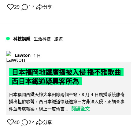
29
1
分享
↗
科技娛樂
生活科技
旅遊
Lawton
1 日
日本福岡地鐵廣播被入侵 播不雅歌曲
西日本鐵道疑黑客所為
日本福岡西鐵天神大牟田線兩個車站，8 月 4 日廣播系統離奇
播出粗俗歌聲，西日本鐵道懷疑遭第三方非法入侵，正調查事
閱讀全文
件並考慮報案。網上一度傳言...
40
2
分享
↗