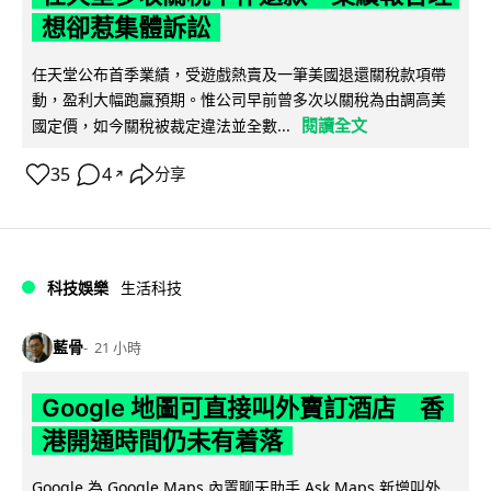
想卻惹集體訴訟
任天堂公布首季業績，受遊戲熱賣及一筆美國退還關稅款項帶
動，盈利大幅跑贏預期。惟公司早前曾多次以關稅為由調高美
閱讀全文
國定價，如今關稅被裁定違法並全數...
35
4
分享
↗
科技娛樂
生活科技
藍骨
21 小時
Google 地圖可直接叫外賣訂酒店 香
港開通時間仍未有着落
Google 為 Google Maps 內置聊天助手 Ask Maps 新增叫外