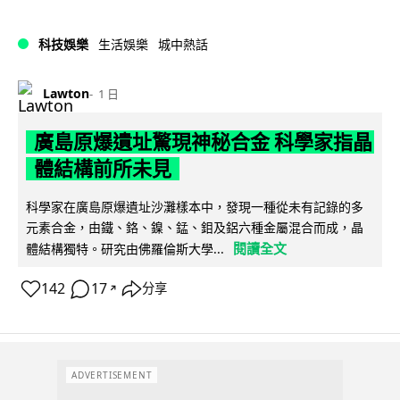
科技娛樂
生活娛樂
城中熱話
Lawton
1 日
廣島原爆遺址驚現神秘合金 科學家指晶
體結構前所未見
科學家在廣島原爆遺址沙灘樣本中，發現一種從未有記錄的多
元素合金，由鐵、鉻、鎳、錳、鉬及鋁六種金屬混合而成，晶
閱讀全文
體結構獨特。研究由佛羅倫斯大學...
142
17
分享
↗
ADVERTISEMENT