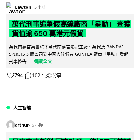
Lawton
5 小時
萬代刑事追擊假高達廠商「星動」 查獲
貨值逾 650 萬港元假貨
萬代南夢宮集團旗下萬代南夢宮影視工廠、萬代及 BANDAI
SPIRITS 3 間公司對中國大陸假冒 GUNPLA 廠商「星動」發起
閱讀全文
刑事控告...
794
102
分享
↗
人工智能
arthur
6 小時