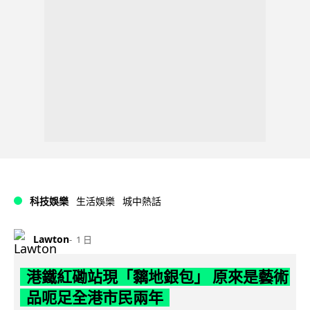
科技娛樂
生活娛樂
城中熱話
Lawton
1 日
港鐵紅磡站現「黐地銀包」 原來是藝術
品呃足全港市民兩年