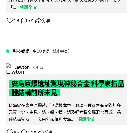
教現象源自數以千計獨立人機對話，聊天機械人不約而同鼓吹
閱讀全文
「...
19
5
分享
↗
科技娛樂
生活娛樂
城中熱話
Lawton
3 小時
廣島原爆遺址驚現神秘合金 科學家指晶
體結構前所未見
科學家在廣島原爆遺址沙灘樣本中，發現一種從未有記錄的多
元素合金，由鐵、鉻、鎳、錳、鉬及鋁六種金屬混合而成，晶
閱讀全文
體結構獨特。研究由佛羅倫斯大學...
85
14
分享
↗