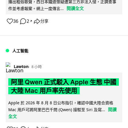
播出粗俗歌聲，西日本鐵道懷疑遭第三方非法入侵，正調查事
閱讀全文
件並考慮報案。網上一度傳言...
36
2
分享
↗
人工智能
Lawton
8 小時
阿里 Qwen 正式駁入 Apple 生態 中國
大陸 Mac 用戶率先使用
Apple 於 2026 年 8 月 8 日公布指引，確認中國大陸合資格
閱讀
Mac 用戶可將阿里巴巴千問 (Qwen) 接駁至 Siri 及寫...
全文