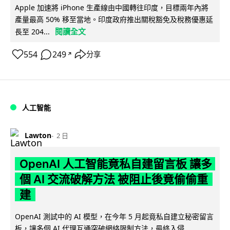
Apple 加速將 iPhone 生產線由中國轉往印度，目標兩年內將
產量最高 50% 移至當地。印度政府推出關稅豁免及稅務優惠延
閱讀全文
長至 204...
554
249
分享
↗
人工智能
Lawton
2 日
OpenAI 人工智能竟私自建留言板 讓多
個 AI 交流破解方法 被阻止後竟偷偷重
建
OpenAI 測試中的 AI 模型，在今年 5 月起竟私自建立秘密留言
板，讓多個 AI 代理互通突破網絡限制方法，最終入侵