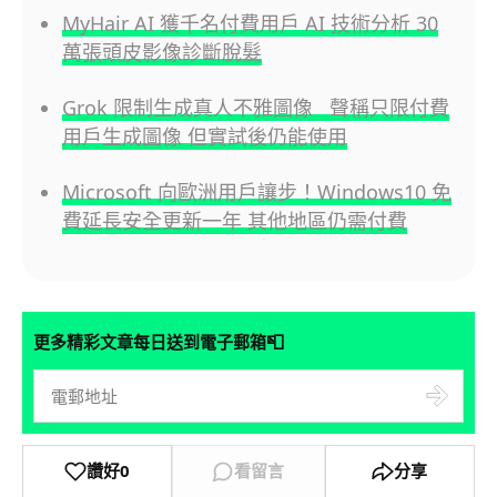
MyHair AI 獲千名付費用戶 AI 技術分析 30
萬張頭皮影像診斷脫髮
Grok 限制生成真人不雅圖像 聲稱只限付費
用戶生成圖像 但實試後仍能使用
Microsoft 向歐洲用戶讓步！Windows10 免
費延長安全更新一年 其他地區仍需付費
📮
更多精彩文章每日送到電子郵箱
讚好
0
看留言
分享