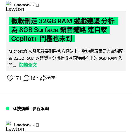
Lawton
2 日
微軟刪走 32GB RAM 遊戲建議 分析:
為 8GB Surface 銷售鋪路 連自家
Copilot+ 門檻也未到
Microsoft 被發現靜靜刪除官方網站上，對遊戲玩家要為電腦配
置 32GB RAM 的建議。分析指微軟同時新推出的 8GB RAM 入
閱讀全文
門...
171
16
分享
↗
科技娛樂
影視娛樂
Lawton
2 日