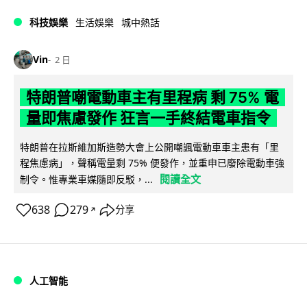
科技娛樂
生活娛樂
城中熱話
Vin
2 日
特朗普嘲電動車主有里程病 剩 75% 電
量即焦慮發作 狂言一手終結電車指令
特朗普在拉斯維加斯造勢大會上公開嘲諷電動車車主患有「里
程焦慮病」，聲稱電量剩 75% 便發作，並重申已廢除電動車強
閱讀全文
制令。惟專業車媒隨即反駁，...
638
279
分享
↗
人工智能