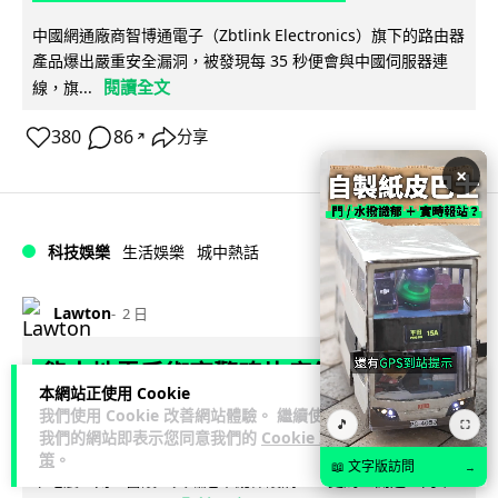
中國網通廠商智博通電子（Zbtlink Electronics）旗下的路由器
產品爆出嚴重安全漏洞，被發現每 35 秒便會與中國伺服器連
閱讀全文
線，旗...
380
86
分享
↗
×
科技娛樂
生活娛樂
城中熱話
Lawton
2 日
熊本地震手術室驚魂片瘋傳 醫護保護病
本網站正使用 Cookie
人、逃生門 網民讚值得尊敬
我們使用 Cookie 改善網站體驗。 繼續使用
🎵
⛶
我們的網站即表示您同意我們的
Cookie 政
熊本縣 7 月 28 日發生 7.1 級地震，熊本綜合醫院手術室鏡頭拍
策
。
📖 文字版訪問
→
下地震一刻，醫護人員臨危不亂保護病人，更馬上開逃生門確