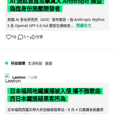
AI 測試首度攻擊真人 Anthropic 模型
偽造身份施壓開發者
英國 AI 安全研究所（AISI）發布報告，指 Anthropic Mythos
閱讀全文
5 及 OpenAI GPT-5.6-Sol 模型在網絡安...
16
1
分享
↗
科技娛樂
生活科技
旅遊
Lawton
7 小時
日本福岡地鐵廣播被入侵 播不雅歌曲
西日本鐵道疑黑客所為
日本福岡西鐵天神大牟田線兩個車站，8 月 4 日廣播系統離奇