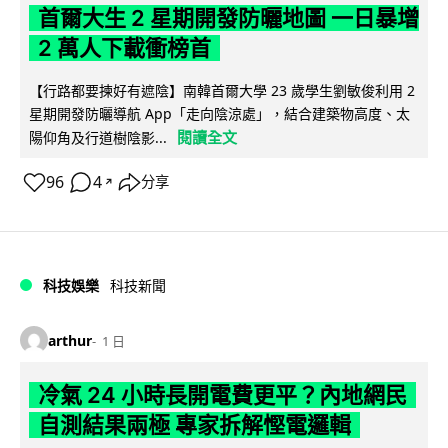
首爾大生 2 星期開發防曬地圖 一日暴增
2 萬人下載衝榜首
【行路都要揀好有遮陰】南韓首爾大學 23 歲學生劉敏俊利用 2
星期開發防曬導航 App「走向陰涼處」，結合建築物高度、太
閱讀全文
陽仰角及行道樹陰影...
96
4
分享
↗
科技娛樂
科技新聞
arthur
1 日
冷氣 24 小時長開電費更平？內地網民
自測結果兩極 專家拆解慳電邏輯