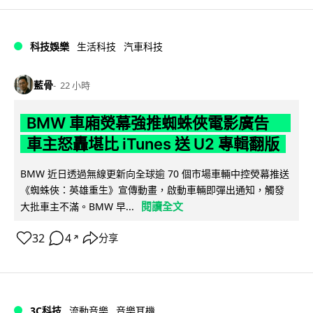
科技娛樂
生活科技
汽車科技
藍骨
22 小時
BMW 車廂熒幕強推蜘蛛俠電影廣告
車主怒轟堪比 iTunes 送 U2 專輯翻版
BMW 近日透過無線更新向全球逾 70 個市場車輛中控熒幕推送
《蜘蛛俠：英雄重生》宣傳動畫，啟動車輛即彈出通知，觸發
閱讀全文
大批車主不滿。BMW 早...
32
4
分享
↗
3C科技
流動音樂
音樂耳機