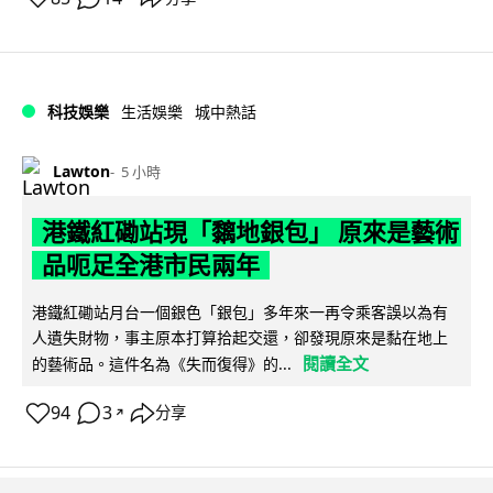
科技娛樂
生活娛樂
城中熱話
Lawton
5 小時
港鐵紅磡站現「黐地銀包」 原來是藝術
品呃足全港市民兩年
港鐵紅磡站月台一個銀色「銀包」多年來一再令乘客誤以為有
人遺失財物，事主原本打算拾起交還，卻發現原來是黏在地上
閱讀全文
的藝術品。這件名為《失而復得》的...
94
3
分享
↗