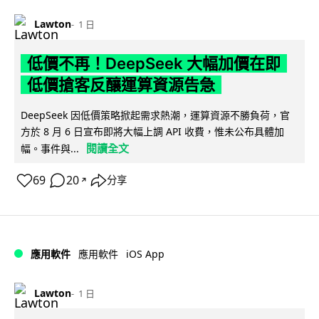
Lawton
1 日
低價不再！DeepSeek 大幅加價在即
低價搶客反釀運算資源告急
DeepSeek 因低價策略掀起需求熱潮，運算資源不勝負荷，官
方於 8 月 6 日宣布即將大幅上調 API 收費，惟未公布具體加
閱讀全文
幅。事件與...
69
20
分享
↗
iOS App
應用軟件
應用軟件
Lawton
1 日