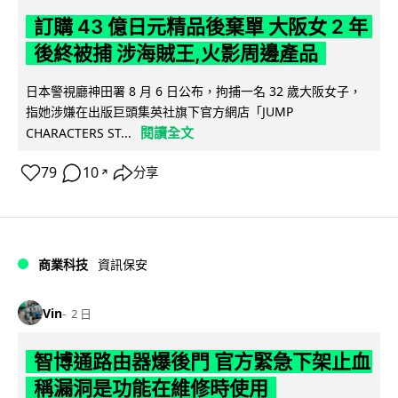
訂購 43 億日元精品後棄單 大阪女 2 年
後終被捕 涉海賊王,火影周邊產品
日本警視廳神田署 8 月 6 日公布，拘捕一名 32 歲大阪女子，
指她涉嫌在出版巨頭集英社旗下官方網店「JUMP
閱讀全文
CHARACTERS ST...
79
10
分享
↗
商業科技
資訊保安
Vin
2 日
智博通路由器爆後門 官方緊急下架止血
稱漏洞是功能在維修時使用