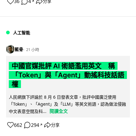
36
4
分享
↗
人工智能
藍骨
21 小時
中國官媒批評 AI 術語濫用英文 稱
「Token」與「Agent」動搖科技話語
權
人民網旗下評論於 8 月 6 日發表文章，批評中國廣泛使用
「Token」、「Agent」及「LLM」等英文術語，認為做法侵蝕
閱讀全文
中文表意空間及科...
662
294
分享
↗