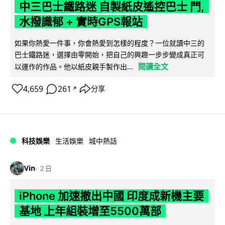
中三巴士鐵路迷 自製紙皮遙控巴士 門,
水撥識郁 + 實時GPS報站
如果你熱愛一件事，你會熱愛到怎樣的程度？一位就讀中三的
巴士鐵路迷，選擇由零開始，把自己的興趣一步步變成真正可
閱讀全文
以運作的作品。他以紙皮親手製作出...
4,659
261
分享
↗
科技娛樂
生活娛樂
城中熱話
Vin
2 日
iPhone 加速撤出中國 印度成新機主要
基地 上年組裝增至5500萬部