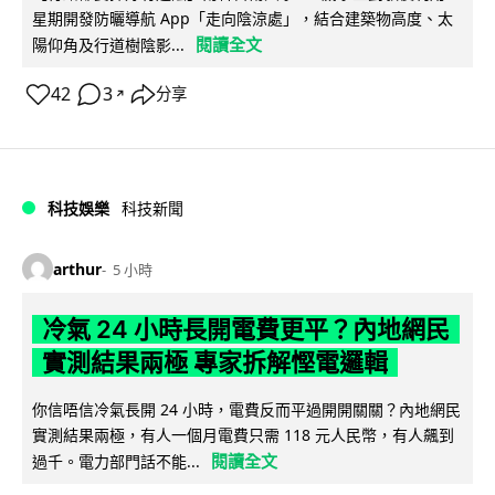
星期開發防曬導航 App「走向陰涼處」，結合建築物高度、太
閱讀全文
陽仰角及行道樹陰影...
42
3
分享
↗
科技娛樂
科技新聞
arthur
5 小時
冷氣 24 小時長開電費更平？內地網民
實測結果兩極 專家拆解慳電邏輯
你信唔信冷氣長開 24 小時，電費反而平過開開關關？內地網民
實測結果兩極，有人一個月電費只需 118 元人民幣，有人飆到
閱讀全文
過千。電力部門話不能...