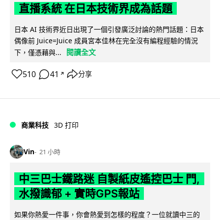
直播系統 在日本技術界成為話題
日本 AI 技術界近日出現了一個引發廣泛討論的熱門話題：日本
偶像前 Juice=Juice 成員宮本佳林在完全沒有編程經驗的情況
閱讀全文
下，僅憑藉與...
510
41
分享
↗
商業科技
3D 打印
Vin
21 小時
中三巴士鐵路迷 自製紙皮遙控巴士 門,
水撥識郁 + 實時GPS報站
如果你熱愛一件事，你會熱愛到怎樣的程度？一位就讀中三的