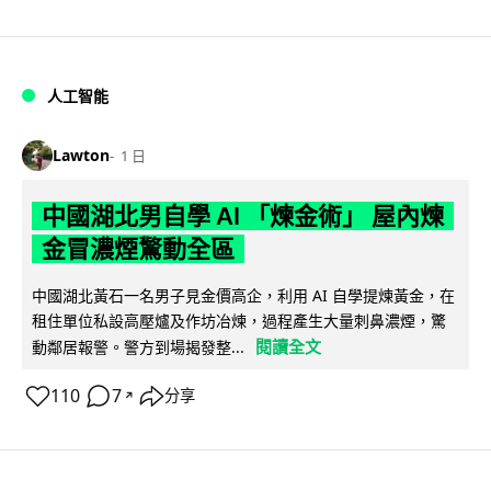
人工智能
Lawton
1 日
中國湖北男自學 AI 「煉金術」 屋內煉
金冒濃煙驚動全區
中國湖北黃石一名男子見金價高企，利用 AI 自學提煉黃金，在
租住單位私設高壓爐及作坊冶煉，過程產生大量刺鼻濃煙，驚
閱讀全文
動鄰居報警。警方到場揭發整...
110
7
分享
↗