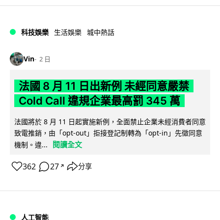
科技娛樂
生活娛樂
城中熱話
Vin
2 日
法國 8 月 11 日出新例 未經同意嚴禁
Cold Call 違規企業最高罰 345 萬
法國將於 8 月 11 日起實施新例，全面禁止企業未經消費者同意
致電推銷，由「opt-out」拒接登記制轉為「opt-in」先徵同意
閱讀全文
機制。違...
362
27
分享
↗
人工智能