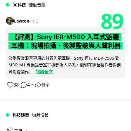
3C科技
流動音樂
89
Lawton
1 日
【評測】Sony IER-M500 入耳式監聽
耳機：現場拍攝、後製監聽與人聲利器
談到專業混音專用的聲音監聽耳機，Sony 經典 MDR-7506 到
MDR-M1 專業錄音室耳機都為人熟悉。而現在舞台製作者與創
閱讀全文
意影像製作...
38
4
分享
↗
科技娛樂
遊戲情報