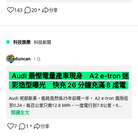
143
20
分享
↗
科技娛樂
科技新聞
duncan
1 日
Audi 最慳電量產車現身 A2 e-tron 迷
彩造型曝光 快充 26 分鐘充滿 8 成電
Audi 呢部新車，能耗竟然係25年前嘅一半。 A2 e-tron 風阻低
至0.24，每百公里只需12.8 kWh，一度電行到7.8公里。6...
閱讀全文
7
1
分享
↗