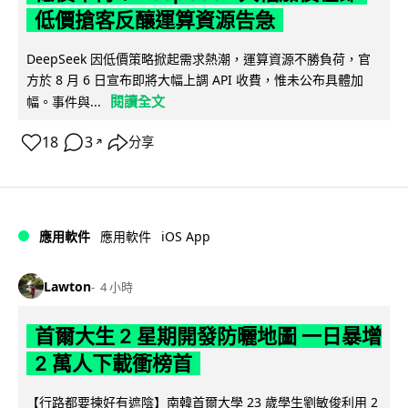
低價搶客反釀運算資源告急
DeepSeek 因低價策略掀起需求熱潮，運算資源不勝負荷，官
方於 8 月 6 日宣布即將大幅上調 API 收費，惟未公布具體加
閱讀全文
幅。事件與...
18
3
分享
↗
iOS App
應用軟件
應用軟件
Lawton
4 小時
首爾大生 2 星期開發防曬地圖 一日暴增
2 萬人下載衝榜首
【行路都要揀好有遮陰】南韓首爾大學 23 歲學生劉敏俊利用 2