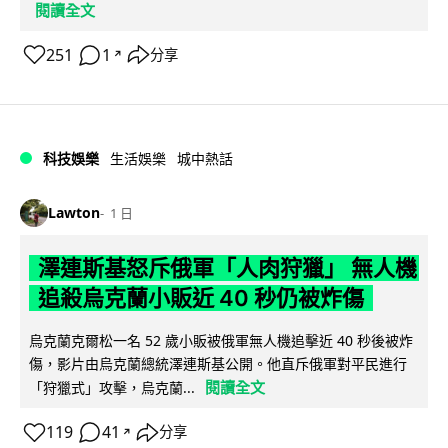
閱讀全文
251
1
分享
↗
科技娛樂
生活娛樂
城中熱話
Lawton
1 日
澤連斯基怒斥俄軍「人肉狩獵」 無人機
追殺烏克蘭小販近 40 秒仍被炸傷
烏克蘭克爾松一名 52 歲小販被俄軍無人機追擊近 40 秒後被炸
傷，影片由烏克蘭總統澤連斯基公開。他直斥俄軍對平民進行
閱讀全文
「狩獵式」攻擊，烏克蘭...
119
41
分享
↗