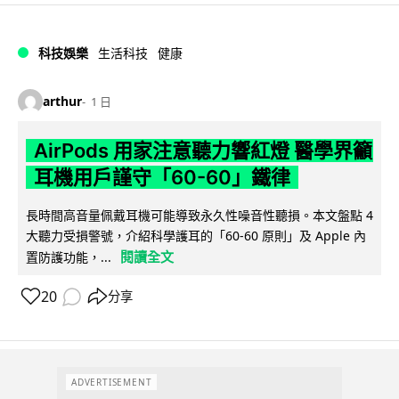
科技娛樂
生活科技
健康
arthur
1 日
AirPods 用家注意聽力響紅燈 醫學界籲
耳機用戶謹守「60-60」鐵律
長時間高音量佩戴耳機可能導致永久性噪音性聽損。本文盤點 4
大聽力受損警號，介紹科學護耳的「60-60 原則」及 Apple 內
閱讀全文
置防護功能，...
20
分享
ADVERTISEMENT