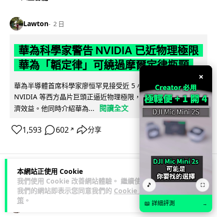
Lawton
2 日
華為科學家警告 NVIDIA 已近物理極限
華為「韜定律」可繞過摩爾定律瓶頸
×
華為半導體首席科學家廖恒罕見接受近 5 小時專訪，警告
NVIDIA 等西方晶片巨頭正逼近物理極限，傳統製程升級已失經
閱讀全文
濟效益。他同時介紹華為...
1,593
602
分享
↗
本網站正使用 Cookie
科技娛樂
生活娛樂
城中熱話
我們使用 Cookie 改善網站體驗。 繼續使用
🎵
⛶
我們的網站即表示您同意我們的
Cookie 政
策
。
📖 詳細評測
→
Lawton
2 日