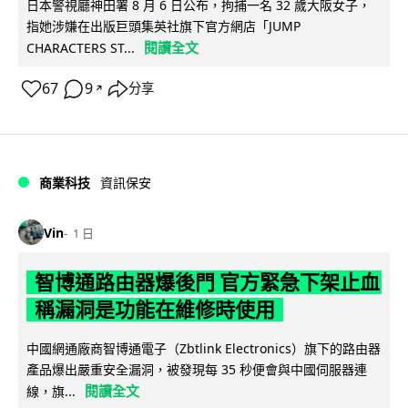
日本警視廳神田署 8 月 6 日公布，拘捕一名 32 歲大阪女子，
指她涉嫌在出版巨頭集英社旗下官方網店「JUMP
閱讀全文
CHARACTERS ST...
67
9
分享
↗
商業科技
資訊保安
Vin
1 日
智博通路由器爆後門 官方緊急下架止血
稱漏洞是功能在維修時使用
中國網通廠商智博通電子（Zbtlink Electronics）旗下的路由器
產品爆出嚴重安全漏洞，被發現每 35 秒便會與中國伺服器連
閱讀全文
線，旗...