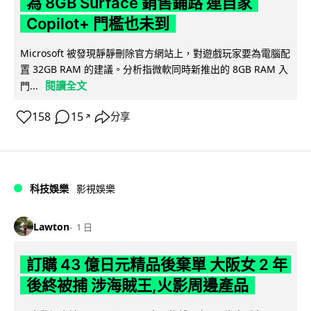
為 8GB Surface 銷售鋪路 連自家
Copilot+ 門檻也未到
Microsoft 被發現靜靜刪除官方網站上，對遊戲玩家要為電腦配
置 32GB RAM 的建議。分析指微軟同時新推出的 8GB RAM 入
閱讀全文
門...
158
15
分享
↗
科技娛樂
影視娛樂
Lawton
1 日
訂購 43 億日元精品後棄單 大阪女 2 年
後終被捕 涉海賊王,火影周邊產品