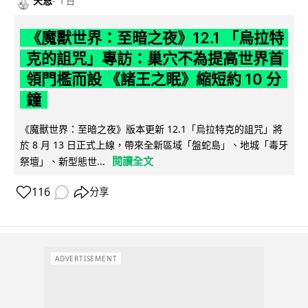
天恩
1 日
《魔獸世界：至暗之夜》12.1 「烏拉特
克的詛咒」專訪：巢穴不為提高世界首
領門檻而設 《諸王之眠》縮短約 10 分
鐘
《魔獸世界：至暗之夜》版本更新 12.1「烏拉特克的詛咒」將
於 8 月 13 日正式上線，帶來全新區域「盤蛇島」、地城「毒牙
閱讀全文
祭壇」、新型態世...
116
分享
ADVERTISEMENT