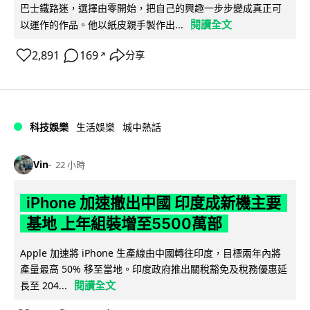
巴士鐵路迷，選擇由零開始，把自己的興趣一步步變成真正可
閱讀全文
以運作的作品。他以紙皮親手製作出...
2,891
169
分享
↗
科技娛樂
生活娛樂
城中熱話
Vin
22 小時
iPhone 加速撤出中國 印度成新機主要
基地 上年組裝增至5500萬部
Apple 加速將 iPhone 生產線由中國轉往印度，目標兩年內將
產量最高 50% 移至當地。印度政府推出關稅豁免及稅務優惠延
閱讀全文
長至 204...