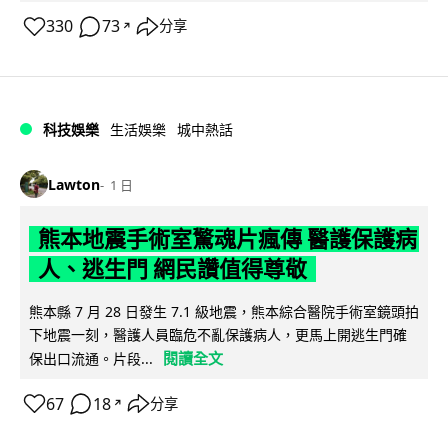
330
73
分享
↗
科技娛樂
生活娛樂
城中熱話
Lawton
1 日
熊本地震手術室驚魂片瘋傳 醫護保護病
人、逃生門 網民讚值得尊敬
熊本縣 7 月 28 日發生 7.1 級地震，熊本綜合醫院手術室鏡頭拍
下地震一刻，醫護人員臨危不亂保護病人，更馬上開逃生門確
閱讀全文
保出口流通。片段...
67
18
分享
↗