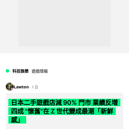
科技娛樂
遊戲情報
Lawton
1 日
日本二手遊戲店減 90% 門市 業績反增
四成 "懷舊"在 Z 世代變成最潮「新鮮
感」