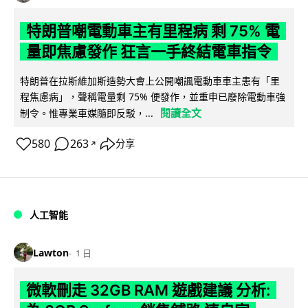
特朗普嘲電動車主有里程病 剩 75% 電
量即焦慮發作 狂言一手終結電車指令
特朗普在拉斯維加斯造勢大會上公開嘲諷電動車車主患有「里
程焦慮病」，聲稱電量剩 75% 便發作，並重申已廢除電動車強
閱讀全文
制令。惟專業車媒隨即反駁，...
580
263
分享
↗
人工智能
Lawton
1 日
微軟刪走 32GB RAM 遊戲建議 分析: