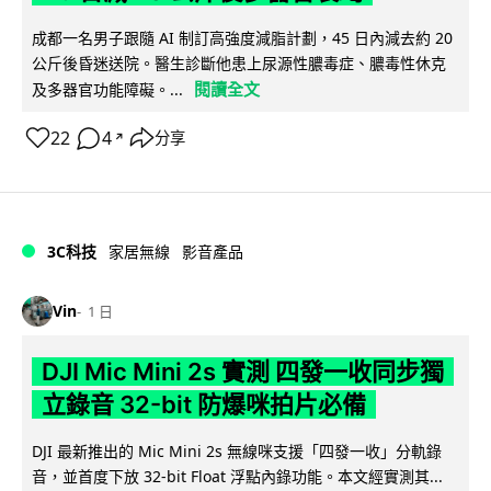
成都一名男子跟隨 AI 制訂高強度減脂計劃，45 日內減去約 20
公斤後昏迷送院。醫生診斷他患上尿源性膿毒症、膿毒性休克
閱讀全文
及多器官功能障礙。...
22
4
分享
↗
3C科技
家居無線
影音產品
Vin
1 日
DJI Mic Mini 2s 實測 四發一收同步獨
立錄音 32-bit 防爆咪拍片必備
DJI 最新推出的 Mic Mini 2s 無線咪支援「四發一收」分軌錄
音，並首度下放 32-bit Float 浮點內錄功能。本文經實測其...