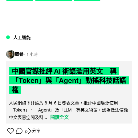
人工智能
藍骨
1 小時
中國官媒批評 AI 術語濫用英文 稱
「Token」與「Agent」動搖科技話語
權
人民網旗下評論於 8 月 6 日發表文章，批評中國廣泛使用
「Token」、「Agent」及「LLM」等英文術語，認為做法侵蝕
閱讀全文
中文表意空間及科...
分享