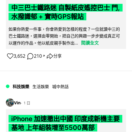
中三巴士鐵路迷 自製紙皮遙控巴士 門,
水撥識郁 + 實時GPS報站
如果你熱愛一件事，你會熱愛到怎樣的程度？一位就讀中三的
巴士鐵路迷，選擇由零開始，把自己的興趣一步步變成真正可
閱讀全文
以運作的作品。他以紙皮親手製作出...
3,652
210
分享
↗
科技娛樂
生活娛樂
城中熱話
Vin
1 日
iPhone 加速撤出中國 印度成新機主要
基地 上年組裝增至5500萬部