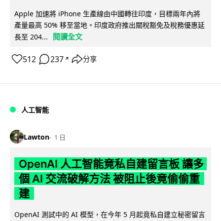
Apple 加速將 iPhone 生產線由中國轉往印度，目標兩年內將
產量最高 50% 移至當地。印度政府推出關稅豁免及稅務優惠延
閱讀全文
長至 204...
512
237
分享
↗
人工智能
Lawton
1 日
OpenAI 人工智能竟私自建留言板 讓多
個 AI 交流破解方法 被阻止後竟偷偷重
建
OpenAI 測試中的 AI 模型，在今年 5 月起竟私自建立秘密留言