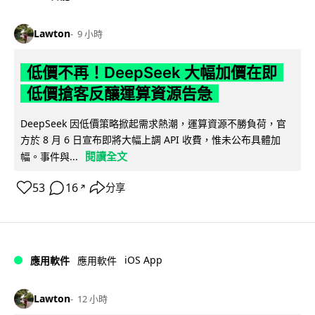
Lawton
9 小時
低價不再！DeepSeek 大幅加價在即
低價搶客反釀運算資源告急
DeepSeek 因低價策略掀起需求熱潮，運算資源不勝負荷，官
方於 8 月 6 日宣布即將大幅上調 API 收費，惟未公布具體加
閱讀全文
幅。事件與...
53
16
分享
↗
iOS App
應用軟件
應用軟件
Lawton
12 小時