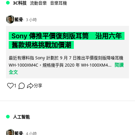
3C科技
流動音樂
音樂耳機
藍骨
3 小時
Sony 傳推平價復刻版耳筒 沿用六年
舊款規格挑戰加價潮
最近有爆料指 Sony 計劃於 9 月 7 日推出平價復刻版降噪耳機
閱讀
WH-1000XM4C，規格幾乎與 2020 年 WH-1000XM4...
全文
1
分享
人工智能
藍骨
4 小時