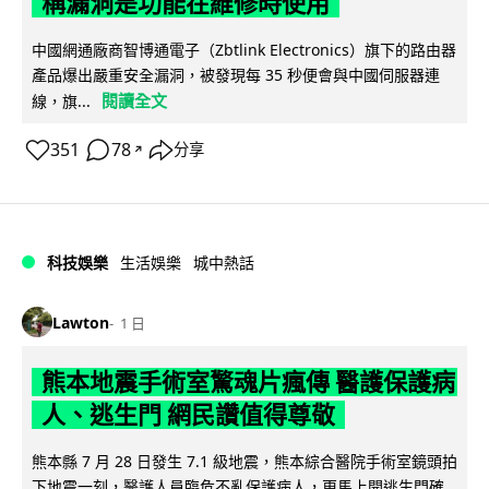
稱漏洞是功能在維修時使用
中國網通廠商智博通電子（Zbtlink Electronics）旗下的路由器
產品爆出嚴重安全漏洞，被發現每 35 秒便會與中國伺服器連
閱讀全文
線，旗...
351
78
分享
↗
科技娛樂
生活娛樂
城中熱話
Lawton
1 日
熊本地震手術室驚魂片瘋傳 醫護保護病
人、逃生門 網民讚值得尊敬
熊本縣 7 月 28 日發生 7.1 級地震，熊本綜合醫院手術室鏡頭拍
下地震一刻，醫護人員臨危不亂保護病人，更馬上開逃生門確