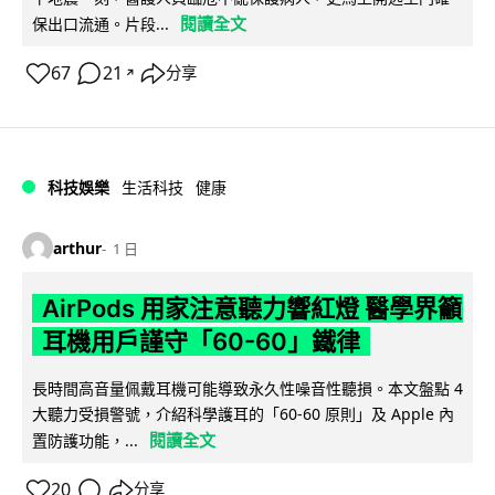
閱讀全文
保出口流通。片段...
67
21
分享
↗
科技娛樂
生活科技
健康
arthur
1 日
AirPods 用家注意聽力響紅燈 醫學界籲
耳機用戶謹守「60-60」鐵律
長時間高音量佩戴耳機可能導致永久性噪音性聽損。本文盤點 4
大聽力受損警號，介紹科學護耳的「60-60 原則」及 Apple 內
閱讀全文
置防護功能，...
20
分享