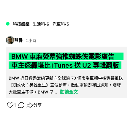
科技娛樂
生活科技
汽車科技
藍骨
2 小時
BMW 車廂熒幕強推蜘蛛俠電影廣告
車主怒轟堪比 iTunes 送 U2 專輯翻版
BMW 近日透過無線更新向全球逾 70 個市場車輛中控熒幕推送
《蜘蛛俠：英雄重生》宣傳動畫，啟動車輛即彈出通知，觸發
閱讀全文
大批車主不滿。BMW 早...
1
分享