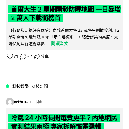
首爾大生 2 星期開發防曬地圖 一日暴增
2 萬人下載衝榜首
【行路都要揀好有遮陰】南韓首爾大學 23 歲學生劉敏俊利用 2
星期開發防曬導航 App「走向陰涼處」，結合建築物高度、太
閱讀全文
陽仰角及行道樹陰影...
71
3
分享
↗
科技娛樂
科技新聞
arthur
13 小時
冷氣 24 小時長開電費更平？內地網民
實測結果兩極 專家拆解慳電邏輯