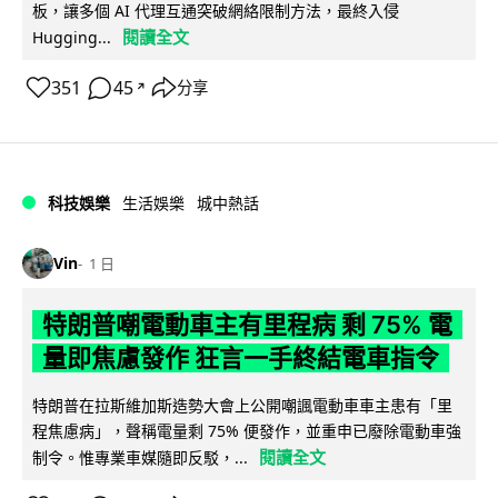
板，讓多個 AI 代理互通突破網絡限制方法，最終入侵
閱讀全文
Hugging...
351
45
分享
↗
科技娛樂
生活娛樂
城中熱話
Vin
1 日
特朗普嘲電動車主有里程病 剩 75% 電
量即焦慮發作 狂言一手終結電車指令
特朗普在拉斯維加斯造勢大會上公開嘲諷電動車車主患有「里
程焦慮病」，聲稱電量剩 75% 便發作，並重申已廢除電動車強
閱讀全文
制令。惟專業車媒隨即反駁，...