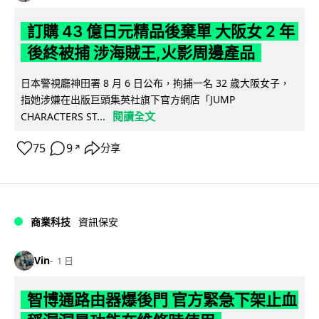
訂購 43 億日元精品後棄單 大阪女 2 年
後終被捕 涉海賊王,火影周邊產品
日本警視廳神田署 8 月 6 日公布，拘捕一名 32 歲大阪女子，
指她涉嫌在出版巨頭集英社旗下官方網店「JUMP
閱讀全文
CHARACTERS ST...
75
9
分享
↗
商業科技
資訊保安
Vin
1 日
智博通路由器爆後門 官方緊急下架止血