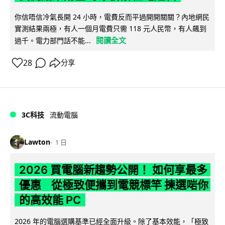
你信唔信冷氣長開 24 小時，電費反而平過開開關關？內地網民
實測結果兩極，有人一個月電費只需 118 元人民幣，有人飆到
閱讀全文
過千。電力部門話不能...
28
分享
3C科技
流動電腦
Lawton
1 日
2026 買電腦新趨勢公開！ 如何享最多
優惠 從極致便攜到電競標竿 揀選啱你
的高效能 PC
2026 年的電腦選購基準已經全面升級。除了基本效能，「極致