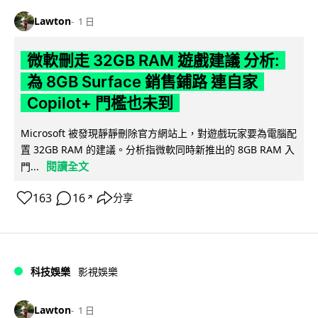
Lawton
1 日
微軟刪走 32GB RAM 遊戲建議 分析:
為 8GB Surface 銷售鋪路 連自家
Copilot+ 門檻也未到
Microsoft 被發現靜靜刪除官方網站上，對遊戲玩家要為電腦配
置 32GB RAM 的建議。分析指微軟同時新推出的 8GB RAM 入
閱讀全文
門...
163
16
分享
↗
科技娛樂
影視娛樂
Lawton
1 日