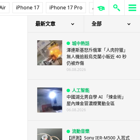
Air
iPhone 17
iPhone 17 Pro
AirPods Pro 3
Ap
最新文章
全部
城中熱話
澤連斯基怒斥俄軍「人肉狩獵」
無人機追殺烏克蘭小販近 40 秒
仍被炸傷
06.08.2026
人工智能
中國湖北男自學 AI 「煉金術」
屋內煉金冒濃煙驚動全區
06.08.2026
流動音樂
【評測】Sony IER-M500 入耳式