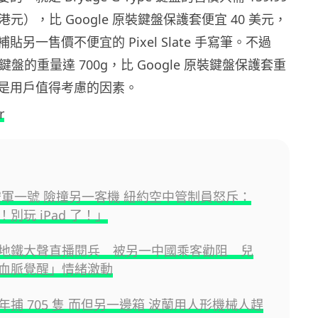
4 港元），比 Google 原裝鍵盤保護套便宜 40 美元，
另一售價不便宜的 Pixel Slate 手寫筆。不過
ype 鍵盤的重量達 700g，比 Google 原裝鍵盤保護套重
是用戶值得考慮的因素。
r
空軍一號 險撞另一客機 紐約空中管制員怒斥：
別玩 iPad 了！」
地鐵大聲直播閱兵 被另一中國乘客勸阻 兒
血脈覺醒」情緒激動
年捕 705 隻 而但另一邊箱 波蘭用人形機械人趕