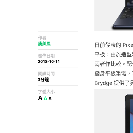
作者
唐美鳳
日前發表的 Pixel
平板，由於造型和配
發佈日期
2018-10-11
兩者作比較。配合 
變身平板筆電，
閱讀時間
3分鐘
Brydge 提供
字體大小
A
A
A