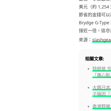
美元（約 1,25
節省的金錢可以補貼
Brydge G-T
接近一倍，這亦
來源：
slashgea
相關文章:
特朗普 
「專心點！
大媽日本
子稱因「
香港野豬