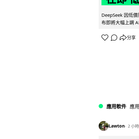
DeepSeek 
布即將大幅上調 A
分享
應用軟件
應
Lawton
2 小時