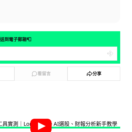
📮
送到電子郵箱
看留言
分享