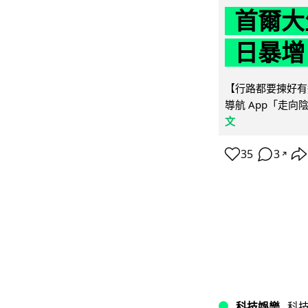
首爾大
日暴增
【行路都要揀好有遮
導航 App「走向
文
35
3
↗
科技娛樂
科