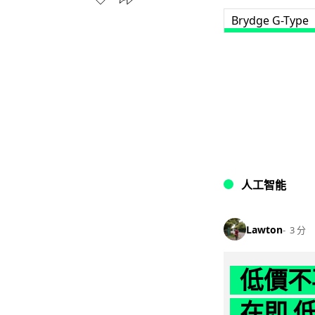
Brydge G-Type
人工智能
Lawton
3 分
低價不再
在即 