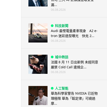
漏...
06.08.2026
科技新聞
Audi 最慳電量產車現身 A2 e-
tron 迷彩造型曝光 快充 2...
06.08.2026
城中熱話
法國 8 月 11 日出新例 未經同意
嚴禁 Cold Call 違規企...
06.08.2026
人工智能
華為科學家警告 NVIDIA 已近物
理極限 華為「韜定律」可繞過
摩...