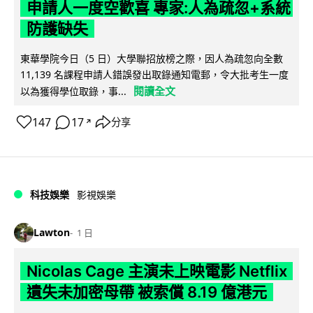
申請人一度空歡喜 專家:人為疏忽+系統
防護缺失
東華學院今日（5 日）大學聯招放榜之際，因人為疏忽向全數
11,139 名課程申請人錯誤發出取錄通知電郵，令大批考生一度
閱讀全文
以為獲得學位取錄，事...
147
17
分享
↗
科技娛樂
影視娛樂
Lawton
1 日
Nicolas Cage 主演未上映電影 Netflix
遺失未加密母帶 被索償 8.19 億港元