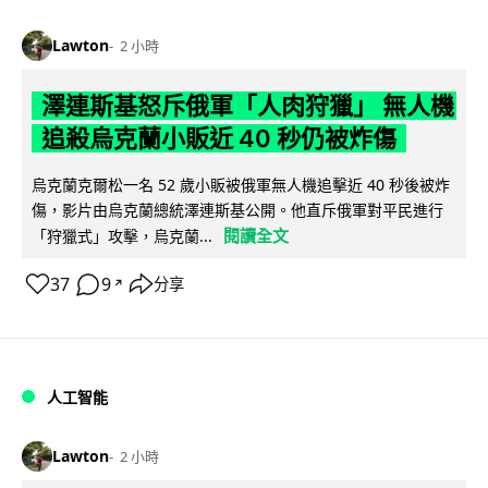
Lawton
2 小時
澤連斯基怒斥俄軍「人肉狩獵」 無人機
追殺烏克蘭小販近 40 秒仍被炸傷
烏克蘭克爾松一名 52 歲小販被俄軍無人機追擊近 40 秒後被炸
傷，影片由烏克蘭總統澤連斯基公開。他直斥俄軍對平民進行
閱讀全文
「狩獵式」攻擊，烏克蘭...
37
9
分享
↗
人工智能
Lawton
2 小時