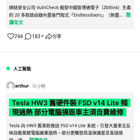
網絡安全公司 VulnCheck 揭發中國智博通電子（Zbtlink）生產
閱
的 20 多款路由器內置後門程式「Endlessdoors」（無盡...
讀全文
744
183
分享
↗
人工智能
arthur
12 小時
Tesla HW3 舊硬件裝 FSD v14 Lite 頻
現過熱 部分電腦損毀車主須自費維修
Tesla 向 HW3 舊車款推送 FSD v14 Lite 系統，引發大量車主反
映自動駕駛電腦嚴重過熱，部分更觸發高溫保護甚至直接燒