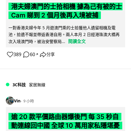
港夫婦澳門的士拾相機 據為己有被的士
Cam 睇到 2 個月後再入境被捕
一對香港夫婦今年 5 月遊澳門乘的士拾獲他人遺留相機及電
池，拾遺不報並帶返香港自用。兩人本月 2 日經港珠澳大橋再
閱讀全文
次入境澳門時，被治安警察局...
389
60
分享
↗
3C科技
家居無線
Vin
9 小時
逾 20 款平價路由器爆後門 每 35 秒自
動連線回中國 全球 10 萬用家私隱堪憂