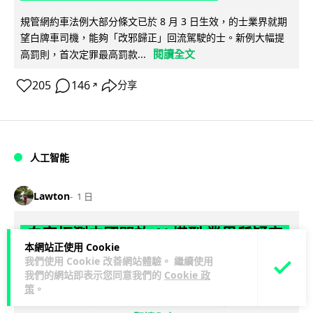
規管網約車法例大部分條文已於 8 月 3 日生效，的士業界就期
望白牌車司機，能夠「改邪歸正」回流駕駛的士。新例大幅提
閱讀全文
高罰則，首次定罪最高罰款...
205
146
分享
↗
人工智能
Lawton
1 日
白宮拒測中國開放 AI 模型 業界質疑安
本網站正使用 Cookie
全框架選擇性執行
我們使用 Cookie 改善網站體驗。 繼續使用
我們的網站即表示您同意我們的
Cookie 政
彭博社報道，白宮通知美國頂尖 AI 公司，中國開發的開放權重
策
。
模型將不納入特朗普政府新 AI 安全框架的測試範圍。美國業界