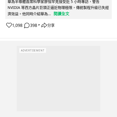
華為半導體首席科學家廖恒罕見接受近 5 小時專訪，警告
NVIDIA 等西方晶片巨頭正逼近物理極限，傳統製程升級已失經
閱讀全文
濟效益。他同時介紹華為...
1,098
398
分享
↗
ADVERTISEMENT