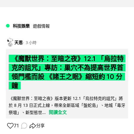
科技娛樂
遊戲情報
天恩
3 小時
《魔獸世界：至暗之夜》12.1 「烏拉特
克的詛咒」專訪：巢穴不為提高世界首
領門檻而設 《諸王之眠》縮短約 10 分
鐘
《魔獸世界：至暗之夜》版本更新 12.1「烏拉特克的詛咒」將
於 8 月 13 日正式上線，帶來全新區域「盤蛇島」、地城「毒牙
閱讀全文
祭壇」、新型態世...
71
分享