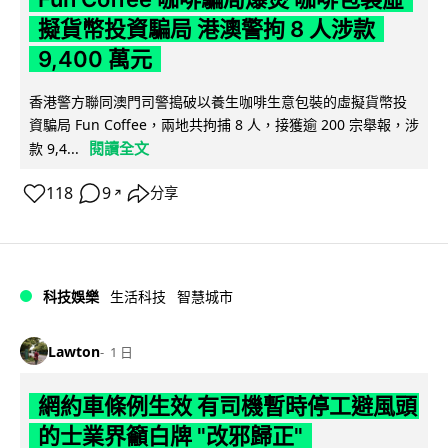
擬貨幣投資騙局 港澳警拘 8 人涉款
9,400 萬元
香港警方聯同澳門司警搗破以養生咖啡生意包裝的虛擬貨幣投
資騙局 Fun Coffee，兩地共拘捕 8 人，接獲逾 200 宗舉報，涉
閱讀全文
款 9,4...
118
9
分享
↗
科技娛樂
生活科技
智慧城市
Lawton
1 日
網約車條例生效 有司機暫時停工避風頭
的士業界籲白牌 "改邪歸正"