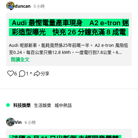
duncan
5 小時
Audi 最慳電量產車現身 A2 e-tron 迷
彩造型曝光 快充 26 分鐘充滿 8 成電
Audi 呢部新車，能耗竟然係25年前嘅一半。 A2 e-tron 風阻低
至0.24，每百公里只需12.8 kWh，一度電行到7.8公里。6...
閱讀全文
6
1
分享
↗
科技娛樂
生活娛樂
城中熱話
Vin
6 小時