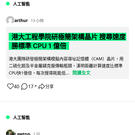
人工智能
arthur
13 小時
港大工程學院研極簡架構晶片 搜尋速度
勝標準 CPU 1 億倍
港大團隊研發極簡架構模擬內容尋址記憶體（CAM）晶片，用
二硫化鉬及半金屬銻克服傳輸瓶頸，漢明距離計算速度比標準
閱讀全文
CPU快1億倍，每次搜尋耗能低...
40
17
分享
↗
人工智能
Lawton
1 日