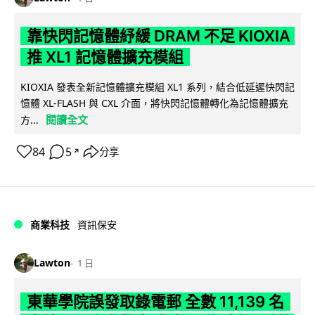
靠快閃記憶體紓緩 DRAM 不足 KIOXIA
推 XL1 記憶體擴充模組
KIOXIA 發表全新記憶體擴充模組 XL1 系列，結合低延遲快閃記
憶體 XL-FLASH 與 CXL 介面，將快閃記憶體轉化為記憶體擴充
閱讀全文
方...
84
5
分享
↗
商業科技
資訊保安
Lawton
1 日
東華學院誤發取錄電郵 全數 11,139 名