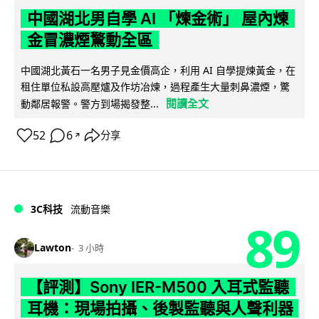
中國湖北男自學 AI 「煉金術」 屋內煉
金冒濃煙驚動全區
中國湖北黃石一名男子見金價高企，利用 AI 自學提煉黃金，在
租住單位私設高壓爐及作坊冶煉，過程產生大量刺鼻濃煙，驚
閱讀全文
動鄰居報警。警方到場揭發整...
52
6
分享
↗
3C科技
流動音樂
89
Lawton
3 小時
【評測】Sony IER-M500 入耳式監聽
耳機：現場拍攝、後製監聽與人聲利器