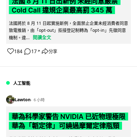
法國 8 月 11 日出新例 未經同意嚴禁
Cold Call 違規企業最高罰 345 萬
法國將於 8 月 11 日起實施新例，全面禁止企業未經消費者同意
致電推銷，由「opt-out」拒接登記制轉為「opt-in」先徵同意
閱讀全文
機制。違...
184
17
分享
↗
人工智能
Lawton
6 小時
華為科學家警告 NVIDIA 已近物理極限
華為「韜定律」可繞過摩爾定律瓶頸