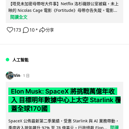
【唔見未加密母帶咁大件事】Netflix 洛杉磯辦公室被竊，未上
映的 Nicolas Cage 電影《Fortitude》母帶亦告失蹤。電影...
閱讀全文
173
10
分享
↗
人工智能
Vin
1 日
Elon Musk: SpaceX 將挑戰萬億年收
入 目標明年數據中心上太空 Starlink 覆
蓋全球170國
SpaceX 公佈最新第二季業績，受惠 Starlink 與 AI 業務帶動，
閱讀
季度收入按年飆升 92% 至 78 億美元。行政總裁 Elon...