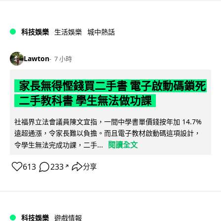
科技娛樂
生活娛樂
城中熱話
Lawton
7 小時
家長無得慳錢買二手書 電子啟動碼鎖死
二手教科書 學生無法做功課
社福界立法會議員陳文宜指，一間中學書單價錢按年加 14.7%
遠超通漲，令家長難以負擔。而且電子教材啟動碼這項設計，
閱讀全文
令學生無法完成功課，二手...
613
233
分享
↗
科技娛樂
遊戲情報