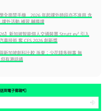
學全面禁手機 2026 年起課外時段亦不准用 含
,課外活動,補習,輔導課
026】新加坡智能個人交通裝置 Strutt ev¹ 引入
車技術 奪 CES 2026 創新獎
與新加坡創科比較 孫東：少花錢多辦事 無
PT 但有港話通
📮
送到電子郵箱