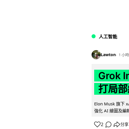
人工智能
Lawton
1 小時
Grok 
打局部
Elon Musk 旗下 x
強化 AI 繪圖及編輯.
2
分享