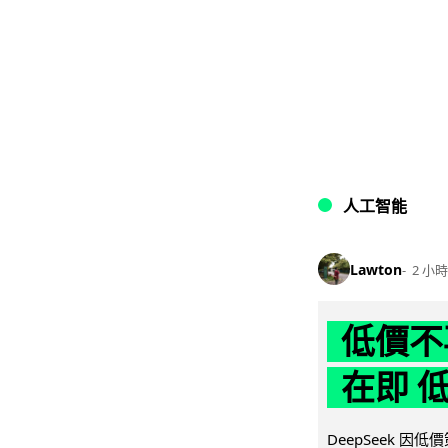
人工智能
Lawton
2 小時
低價不再
在即 
DeepSeek 