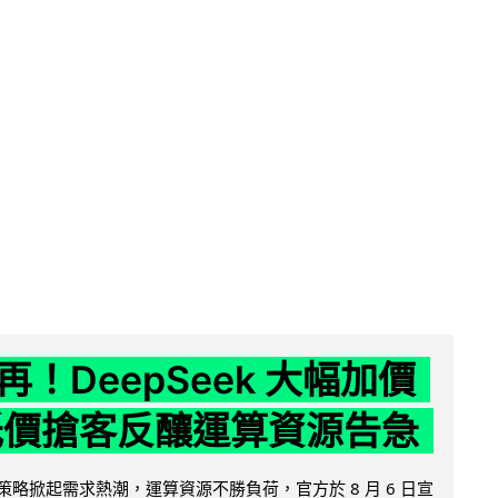
！DeepSeek 大幅加價
低價搶客反釀運算資源告急
因低價策略掀起需求熱潮，運算資源不勝負荷，官方於 8 月 6 日宣