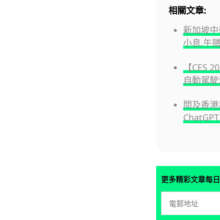
相關文章:
新加坡中
小息,午膳
【CES 2
自動駕駛汽
問及香港
ChatG
更多精彩文章每日