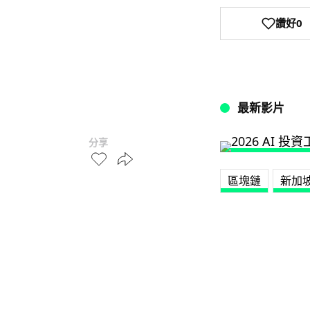
讚好
0
最新影片
分享
區塊鏈
新加