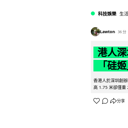
科技娛樂
生
Lawton
36 分
港人深
「硅姬
香港人於深圳創辦初
高 1.75 米卻僅重 
分享