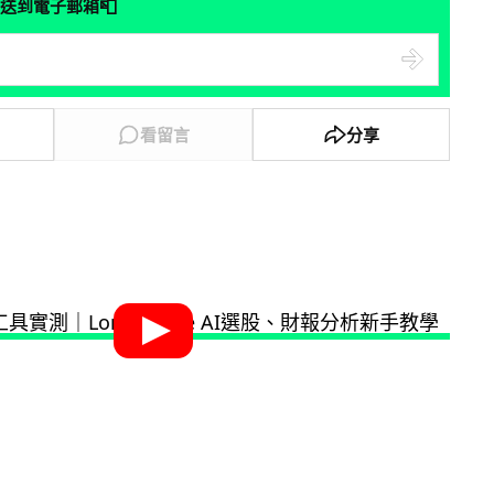
📮
送到電子郵箱
看留言
分享