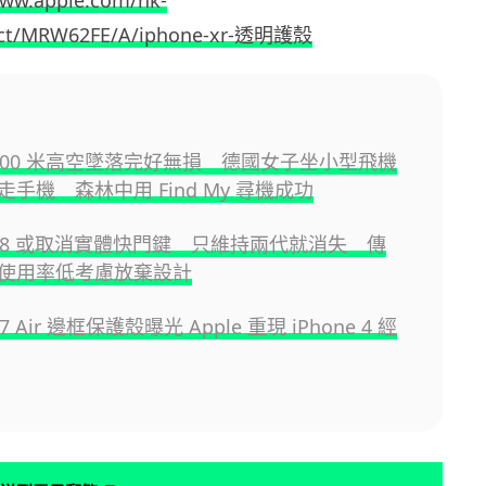
www.apple.com/hk-
uct/MRW62FE/A/iphone-xr-透明護殼
e 800 米高空墜落完好無損 德國女子坐小型飛機
手機 森林中用 Find My 尋機成功
e 18 或取消實體快門鍵 只維持兩代就消失 傳
 因使用率低考慮放棄設計
 17 Air 邊框保護殼曝光 Apple 重現 iPhone 4 經