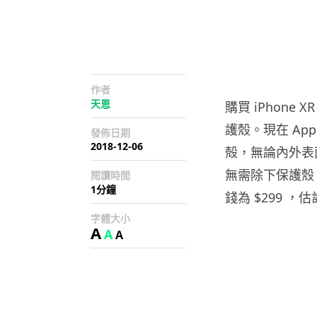
作者
天恩
購買 iPhon
護殼。現在 Appl
發佈日期
2018-12-06
殻，無論內外表
無需除下保護殼。售
閱讀時間
1分鐘
錢為 $299 ，估
字體大小
A
A
A