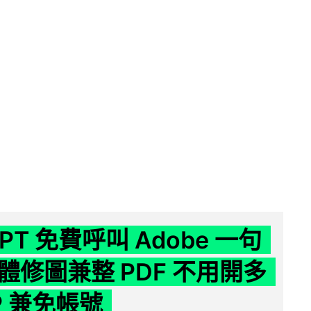
GPT 免費呼叫 Adobe 一句
體修圖兼整 PDF 不用開多
P 兼免帳號