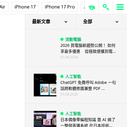
Air
iPhone 17
iPhone 17 Pro
AirPods Pro 3
Ap
最新文章
全部
流動電腦
2026 買電腦新趨勢公開！ 如何
享最多優惠 從極致便攜到電...
07.08.2026
人工智能
ChatGPT 免費呼叫 Adobe 一句
話跨軟體修圖兼整 PDF ...
07.08.2026
人工智能
日本偶像零編程知識 靠 AI 搞了
一整個直播系統 在日本技術...