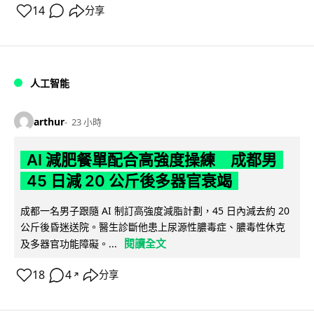
14
分享
人工智能
arthur
23 小時
AI 減肥餐單配合高強度操練 成都男
45 日減 20 公斤後多器官衰竭
成都一名男子跟隨 AI 制訂高強度減脂計劃，45 日內減去約 20
公斤後昏迷送院。醫生診斷他患上尿源性膿毒症、膿毒性休克
閱讀全文
及多器官功能障礙。...
18
4
分享
↗