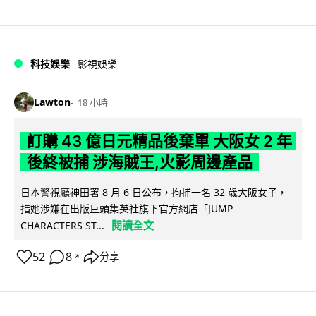
科技娛樂
影視娛樂
Lawton
18 小時
訂購 43 億日元精品後棄單 大阪女 2 年
後終被捕 涉海賊王,火影周邊產品
日本警視廳神田署 8 月 6 日公布，拘捕一名 32 歲大阪女子，
指她涉嫌在出版巨頭集英社旗下官方網店「JUMP
閱讀全文
CHARACTERS ST...
52
8
分享
↗