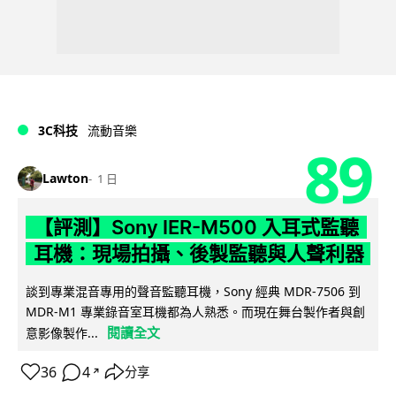
3C科技
流動音樂
89
Lawton
1 日
【評測】Sony IER-M500 入耳式監聽
耳機：現場拍攝、後製監聽與人聲利器
談到專業混音專用的聲音監聽耳機，Sony 經典 MDR-7506 到
MDR-M1 專業錄音室耳機都為人熟悉。而現在舞台製作者與創
閱讀全文
意影像製作...
36
4
分享
↗