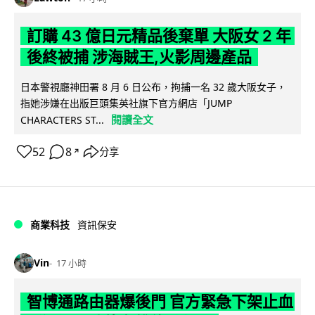
訂購 43 億日元精品後棄單 大阪女 2 年
後終被捕 涉海賊王,火影周邊產品
日本警視廳神田署 8 月 6 日公布，拘捕一名 32 歲大阪女子，
指她涉嫌在出版巨頭集英社旗下官方網店「JUMP
閱讀全文
CHARACTERS ST...
52
8
分享
↗
商業科技
資訊保安
Vin
17 小時
智博通路由器爆後門 官方緊急下架止血