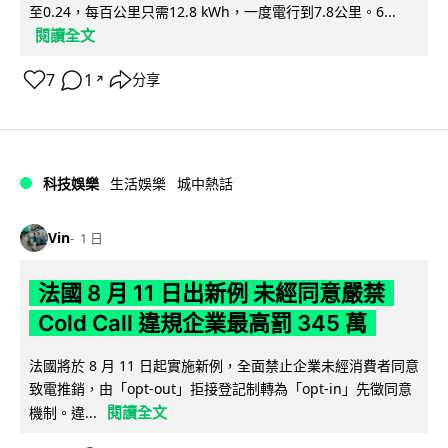
至0.24，每百公里只需12.8 kWh，一度電行到7.8公里。6...
閱讀全文
7
1
分享
↗
科技娛樂
生活娛樂
城中熱話
Vin
1 日
法國 8 月 11 日出新例 未經同意嚴禁
Cold Call 違規企業最高罰 345 萬
法國將於 8 月 11 日起實施新例，全面禁止企業未經消費者同意
致電推銷，由「opt-out」拒接登記制轉為「opt-in」先徵同意
閱讀全文
機制。違...