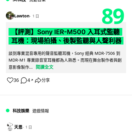
89
Lawton
1 日
【評測】Sony IER-M500 入耳式監聽
耳機：現場拍攝、後製監聽與人聲利器
談到專業混音專用的聲音監聽耳機，Sony 經典 MDR-7506 到
MDR-M1 專業錄音室耳機都為人熟悉。而現在舞台製作者與創
閱讀全文
意影像製作...
36
4
分享
↗
科技娛樂
遊戲情報
天恩
1 日