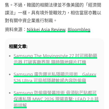
售。不過，韓國的相關法律並不像美國的「經濟間
諜法」一樣，具有境外管轄效力，相信當居亦難以
對有關中資企業進行制裁。
資料來源：
Nikkei Asia Review
,
Bloombleg
相關文章:
Samsung The Movingstyle 27 吋可移動顯
示器 打破客廳界限 隨時隨地睇片打機
Samsung 廣告曝光私隱顯示技術 Galaxy
S26 Ultra 可局部隱藏敏感內容防偷窺
Samsung 防偷窺螢幕技術 毋須貼芒貼都可
保護私隱 MWC 2026 現場直擊: LEAD 2.0 技
術詳解