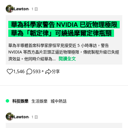
Lawton
1 日
華為科學家警告 NVIDIA 已近物理極限
華為「韜定律」可繞過摩爾定律瓶頸
華為半導體首席科學家廖恒罕見接受近 5 小時專訪，警告
NVIDIA 等西方晶片巨頭正逼近物理極限，傳統製程升級已失經
閱讀全文
濟效益。他同時介紹華為...
1,546
593
分享
↗
科技娛樂
生活娛樂
城中熱話
Lawton
1 日