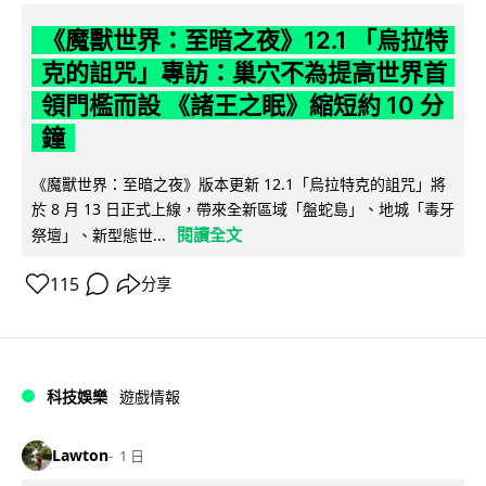
《魔獸世界：至暗之夜》12.1 「烏拉特
克的詛咒」專訪：巢穴不為提高世界首
領門檻而設 《諸王之眠》縮短約 10 分
鐘
《魔獸世界：至暗之夜》版本更新 12.1「烏拉特克的詛咒」將
於 8 月 13 日正式上線，帶來全新區域「盤蛇島」、地城「毒牙
閱讀全文
祭壇」、新型態世...
115
分享
科技娛樂
遊戲情報
Lawton
1 日