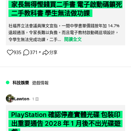
家長無得慳錢買二手書 電子啟動碼鎖死
二手教科書 學生無法做功課
社福界立法會議員陳文宜指，一間中學書單價錢按年加 14.7%
遠超通漲，令家長難以負擔。而且電子教材啟動碼這項設計，
閱讀全文
令學生無法完成功課，二手...
935
371
分享
↗
科技娛樂
遊戲情報
Lawton
1 日
PlayStation 確認停產實體光碟 包裝印
出重要通告 2028 年 1 月後不出光碟遊