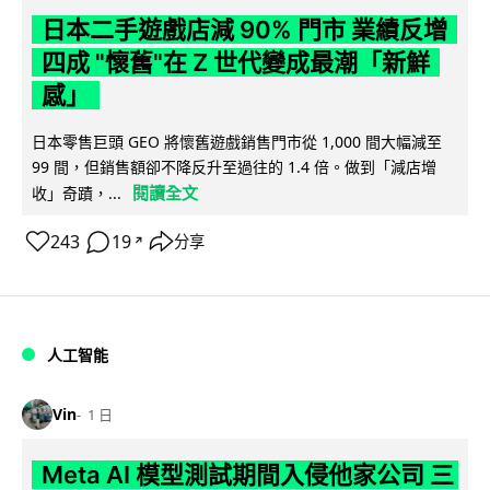
日本二手遊戲店減 90% 門市 業績反增
四成 "懷舊"在 Z 世代變成最潮「新鮮
感」
日本零售巨頭 GEO 將懷舊遊戲銷售門市從 1,000 間大幅減至
99 間，但銷售額卻不降反升至過往的 1.4 倍。做到「減店增
閱讀全文
收」奇蹟，...
243
19
分享
↗
人工智能
Vin
1 日
Meta AI 模型測試期間入侵他家公司 三