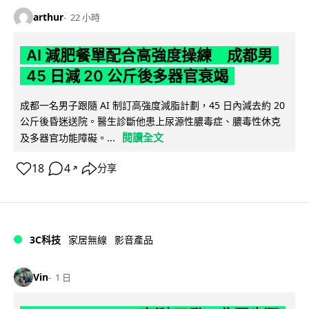
arthur
22 小時
AI 減肥餐單配合高強度操練 成都男
45 日減 20 公斤後多器官衰竭
成都一名男子跟隨 AI 制訂高強度減脂計劃，45 日內減去約 20
公斤後昏迷送院。醫生診斷他患上尿源性膿毒症、膿毒性休克
閱讀全文
及多器官功能障礙。...
18
4
分享
↗
3C科技
家居無線
影音產品
Vin
1 日