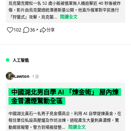
烏克蘭克爾松一名 52 歲小販被俄軍無人機追擊近 40 秒後被炸
傷，影片由烏克蘭總統澤連斯基公開。他直斥俄軍對平民進行
閱讀全文
「狩獵式」攻擊，烏克蘭...
102
36
分享
↗
人工智能
Lawton
1 日
中國湖北男自學 AI 「煉金術」 屋內煉
金冒濃煙驚動全區
中國湖北黃石一名男子見金價高企，利用 AI 自學提煉黃金，在
租住單位私設高壓爐及作坊冶煉，過程產生大量刺鼻濃煙，驚
閱讀全文
動鄰居報警。警方到場揭發整...