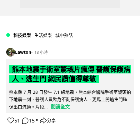
科技娛樂
生活娛樂
城中熱話
Lawton
18 小時
熊本地震手術室驚魂片瘋傳 醫護保護病
人、逃生門 網民讚值得尊敬
熊本縣 7 月 28 日發生 7.1 級地震，熊本綜合醫院手術室鏡頭拍
下地震一刻，醫護人員臨危不亂保護病人，更馬上開逃生門確
閱讀全文
保出口流通。片段...
51
15
分享
↗