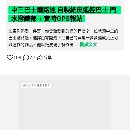
中三巴士鐵路迷 自製紙皮遙控巴士 門,
水撥識郁 + 實時GPS報站
如果你熱愛一件事，你會熱愛到怎樣的程度？一位就讀中三的
巴士鐵路迷，選擇由零開始，把自己的興趣一步步變成真正可
閱讀全文
以運作的作品。他以紙皮親手製作出...
108
7
分享
↗
ADVERTISEMENT