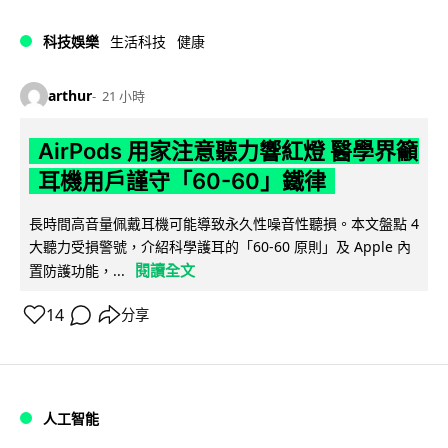
科技娛樂
生活科技
健康
arthur
21 小時
AirPods 用家注意聽力響紅燈 醫學界籲
耳機用戶謹守「60-60」鐵律
長時間高音量佩戴耳機可能導致永久性噪音性聽損。本文盤點 4
大聽力受損警號，介紹科學護耳的「60-60 原則」及 Apple 內
閱讀全文
置防護功能，...
14
分享
人工智能