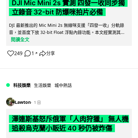
DJI Mic Mini 2s 實測 四發一收同步獨
立錄音 32-bit 防爆咪拍片必備
DJI 最新推出的 Mic Mini 2s 無線咪支援「四發一收」分軌錄
音，並首度下放 32-bit Float 浮點內錄功能。本文經實測其...
閱讀全文
249
1
分享
↗
科技娛樂
生活娛樂
城中熱話
Lawton
1 日
澤連斯基怒斥俄軍「人肉狩獵」 無人機
追殺烏克蘭小販近 40 秒仍被炸傷