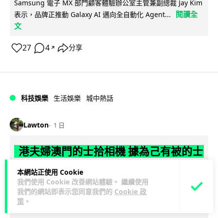
Samsung 電子 MX 部門顧客體驗辦公室主管兼副總裁 Jay Kim
閱讀全
表示，品牌正推動 Galaxy AI 邁向全自動化 Agent...
文
27
4
分享
↗
科技娛樂
生活娛樂
城中熱話
Lawton
1 日
港夫婦澳門的士拾相機 據為己有被的士
Cam 睇到 2 個月後再入境被捕
本網站正使用 Cookie
我們使用 Cookie 改善網站體驗。 繼續使用
一對香港夫婦今年 5 月遊澳門乘的士拾獲他人遺留相機及電
我們的網站即表示您同意我們的
Cookie 政
池，拾遺不報並帶返香港自用。兩人本月 2 日經港珠澳大橋再
策
。
閱讀全文
次入境澳門時，被治安警察局...