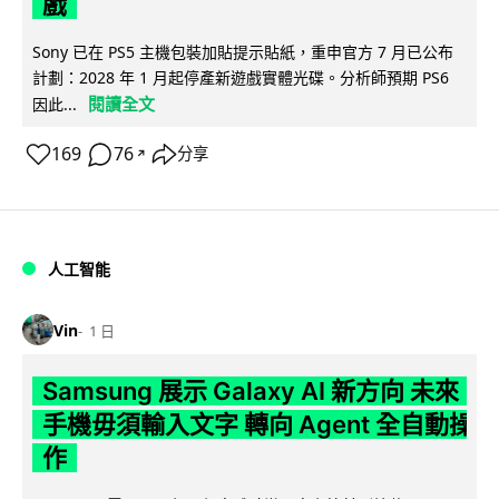
戲
Sony 已在 PS5 主機包裝加貼提示貼紙，重申官方 7 月已公布
計劃：2028 年 1 月起停產新遊戲實體光碟。分析師預期 PS6
閱讀全文
因此...
169
76
分享
↗
人工智能
Vin
1 日
Samsung 展示 Galaxy AI 新方向 未來
手機毋須輸入文字 轉向 Agent 全自動操
作