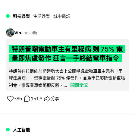
科技娛樂
生活娛樂
城中熱話
Vin
16 小時
特朗普嘲電動車主有里程病 剩 75% 電
量即焦慮發作 狂言一手終結電車指令
特朗普在拉斯維加斯造勢大會上公開嘲諷電動車車主患有「里
程焦慮病」，聲稱電量剩 75% 便發作，並重申已廢除電動車強
閱讀全文
制令。惟專業車媒隨即反駁，...
386
151
分享
↗
人工智能