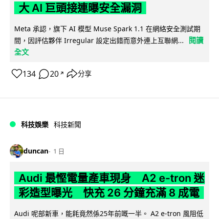
大 AI 巨頭接連曝安全漏洞
Meta 承認，旗下 AI 模型 Muse Spark 1.1 在網絡安全測試期
閱讀
間，因評估夥伴 Irregular 設定出錯而意外連上互聯網...
全文
134
20
分享
↗
科技娛樂
科技新聞
duncan
1 日
Audi 最慳電量產車現身 A2 e-tron 迷
彩造型曝光 快充 26 分鐘充滿 8 成電
Audi 呢部新車，能耗竟然係25年前嘅一半。 A2 e-tron 風阻低