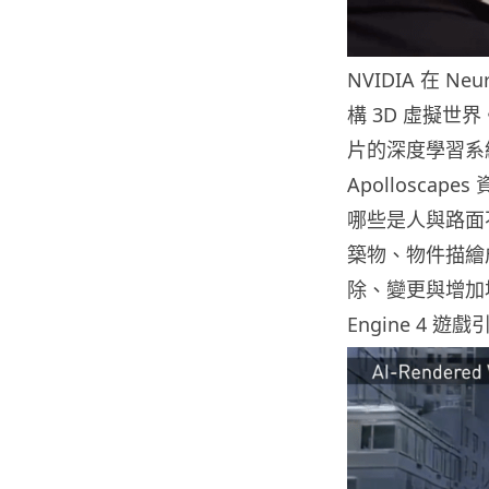
NVIDIA 在 N
構 3D 虛擬世界。
片的深度學習系統「N
Apollosc
哪些是人與路面
築物、物件描繪
除、變更與增加場景
Engine 4 遊