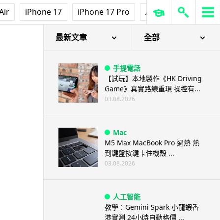
Air
iPhone 17
iPhone 17 Pro
AirPods Pro 3
Ap
最新文章
全部
手提電話
【試玩】本地製作《HK Driving
Game》真實路線重現 操控有...
03.08.2026
Mac
M5 Max MacBook Pro 過熱 熱
到鍵盤按鍵卡住機殼 ...
03.08.2026
人工智能
教學：Gemini Spark 小龍蝦香
港實測 24小時自動格價 ...