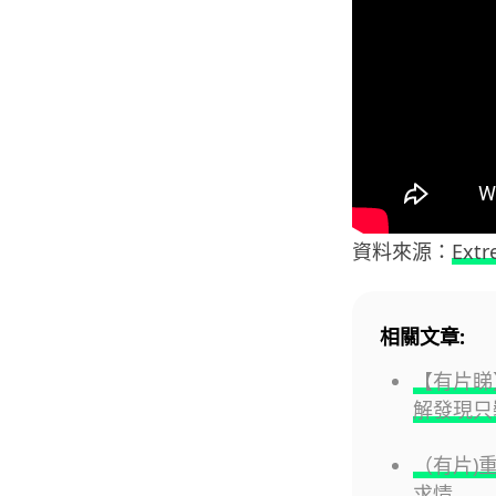
資料來源：
Extr
相關文章:
【有片睇】
解發現只裝
（有片)
求情