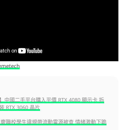
emetech
中國二手平台購入平價 RTX 4080 顯示卡 拆
 RTX 3060 晶片
重慶職校學生違規帶流動電源被查 情緒激動下跪