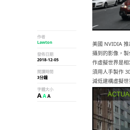
作者
Lawton
美國 NVIDI
攝到的影像，製作
發佈日期
2018-12-05
作虛擬世界是相
須用人手製作 
閱讀時間
3分鐘
減低建構虛擬世
字體大小
A
A
A