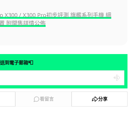
ivo X300 / X300 Pro初步評測 旗艦系列手機 細
置 附開售詳情公佈
📮
送到電子郵箱
看留言
分享