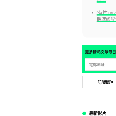
(有片) v
機旗艦配
更多精彩文章每日
讚好
0
最新影片