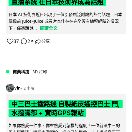
直播系統 在日本技術界成為話題
日本 AI 技術界近日出現了一個引發廣泛討論的熱門話題：日本
偶像前 Juice=Juice 成員宮本佳林在完全沒有編程經驗的情況
閱讀全文
下，僅憑藉與...
37
2
分享
↗
商業科技
3D 打印
Vin
2 小時
中三巴士鐵路迷 自製紙皮遙控巴士 門,
水撥識郁 + 實時GPS報站
如果你熱愛一件事，你會熱愛到怎樣的程度？一位就讀中三的