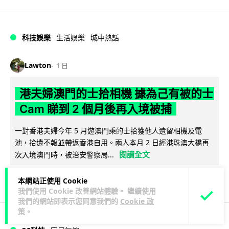
科技娛樂
生活娛樂
城中熱話
Lawton
1 日
港夫婦澳門的士拾相機 據為己有被的士
Cam 睇到 2 個月後再入境被捕
一對香港夫婦今年 5 月遊澳門乘的士拾獲他人遺留相機及電
池，拾遺不報並帶返香港自用。兩人本月 2 日經港珠澳大橋再
閱讀全文
次入境澳門時，被治安警察局...
532
75
分享
↗
本網站正使用 Cookie
我們使用 Cookie 改善網站體驗。 繼續使用
我們的網站即表示您同意我們的
Cookie 政
策
。