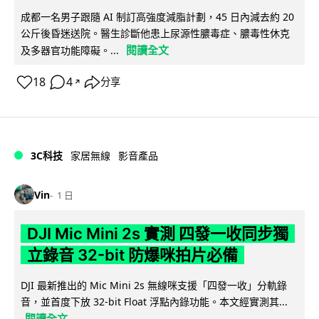
成都一名男子跟隨 AI 制訂高強度減脂計劃，45 日內減去約 20
公斤後昏迷送院。醫生診斷他患上尿源性膿毒症、膿毒性休克
閱讀全文
及多器官功能障礙。...
18
4
分享
↗
3C科技
家居無線
影音產品
Vin
1 日
DJI Mic Mini 2s 實測 四發一收同步獨
立錄音 32-bit 防爆咪拍片必備
DJI 最新推出的 Mic Mini 2s 無線咪支援「四發一收」分軌錄
音，並首度下放 32-bit Float 浮點內錄功能。本文經實測其...
閱讀全文