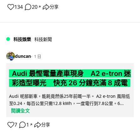
134
20
分享
↗
科技娛樂
科技新聞
duncan
1 日
Audi 最慳電量產車現身 A2 e-tron 迷
彩造型曝光 快充 26 分鐘充滿 8 成電
Audi 呢部新車，能耗竟然係25年前嘅一半。 A2 e-tron 風阻低
至0.24，每百公里只需12.8 kWh，一度電行到7.8公里。6...
閱讀全文
7
1
分享
↗