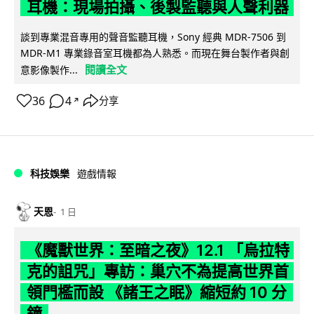
耳機：現場拍攝、後製監聽與人聲利器
談到專業混音專用的聲音監聽耳機，Sony 經典 MDR-7506 到
MDR-M1 專業錄音室耳機都為人熟悉。而現在舞台製作者與創
閱讀全文
意影像製作...
36
4
分享
↗
科技娛樂
遊戲情報
天恩
1 日
《魔獸世界：至暗之夜》12.1 「烏拉特
克的詛咒」專訪：巢穴不為提高世界首
領門檻而設 《諸王之眠》縮短約 10 分
鐘