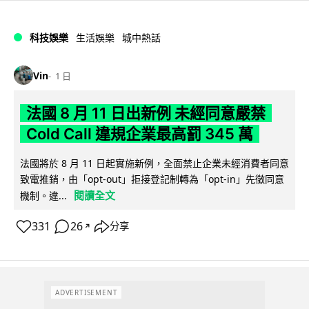
科技娛樂
生活娛樂
城中熱話
Vin
1 日
法國 8 月 11 日出新例 未經同意嚴禁
Cold Call 違規企業最高罰 345 萬
法國將於 8 月 11 日起實施新例，全面禁止企業未經消費者同意
致電推銷，由「opt-out」拒接登記制轉為「opt-in」先徵同意
閱讀全文
機制。違...
331
26
分享
↗
ADVERTISEMENT