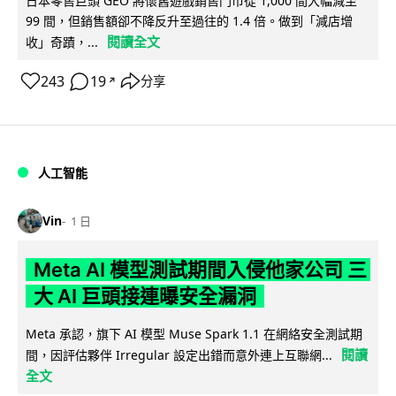
日本零售巨頭 GEO 將懷舊遊戲銷售門市從 1,000 間大幅減至
99 間，但銷售額卻不降反升至過往的 1.4 倍。做到「減店增
閱讀全文
收」奇蹟，...
243
19
分享
↗
人工智能
Vin
1 日
Meta AI 模型測試期間入侵他家公司 三
大 AI 巨頭接連曝安全漏洞
Meta 承認，旗下 AI 模型 Muse Spark 1.1 在網絡安全測試期
閱讀
間，因評估夥伴 Irregular 設定出錯而意外連上互聯網...
全文