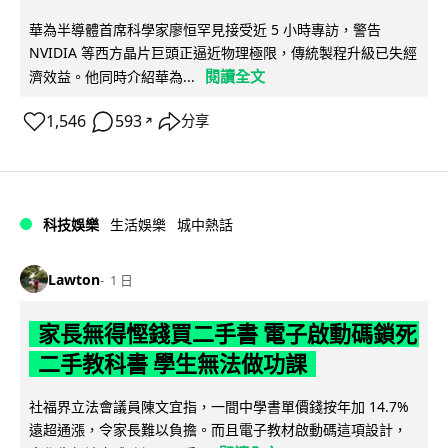
華為半導體首席科學家廖恒罕見接受近 5 小時專訪，警告
NVIDIA 等西方晶片巨頭正逼近物理極限，傳統製程升級已失經
閱讀全文
濟效益。他同時介紹華為...
1,546
593
分享
↗
科技娛樂
生活娛樂
城中熱話
Lawton
1 日
家長無得慳錢買二手書 電子啟動碼鎖死
二手教科書 學生無法做功課
社福界立法會議員陳文宜指，一間中學書單價錢按年加 14.7%
遠超通漲，令家長難以負擔。而且電子教材啟動碼這項設計，