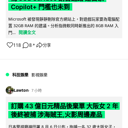
Copilot+ 門檻也未到
Microsoft 被發現靜靜刪除官方網站上，對遊戲玩家要為電腦配
置 32GB RAM 的建議。分析指微軟同時新推出的 8GB RAM 入
閱讀全文
門...
118
8
分享
↗
科技娛樂
影視娛樂
Lawton
7 小時
訂購 43 億日元精品後棄單 大阪女 2 年
後終被捕 涉海賊王,火影周邊產品
日本警視廳神田署 8 月 6 日公布，拘捕一名 32 歲大阪女子，