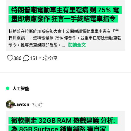
特朗普嘲電動車主有里程病 剩 75% 電
量即焦慮發作 狂言一手終結電車指令
特朗普在拉斯維加斯造勢大會上公開嘲諷電動車車主患有「里
程焦慮病」，聲稱電量剩 75% 便發作，並重申已廢除電動車強
閱讀全文
制令。惟專業車媒隨即反駁，...
386
151
分享
↗
人工智能
Lawton
7 小時
微軟刪走 32GB RAM 遊戲建議 分析:
為 8GB Surface 銷售鋪路 連自家