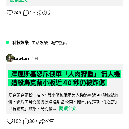
249
1
分享
↗
科技娛樂
生活娛樂
城中熱話
Lawton
1 日
澤連斯基怒斥俄軍「人肉狩獵」 無人機
追殺烏克蘭小販近 40 秒仍被炸傷
烏克蘭克爾松一名 52 歲小販被俄軍無人機追擊近 40 秒後被炸
傷，影片由烏克蘭總統澤連斯基公開。他直斥俄軍對平民進行
閱讀全文
「狩獵式」攻擊，烏克蘭...
102
36
分享
↗