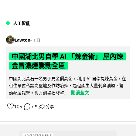
人工智能
Lawton
1 日
中國湖北男自學 AI 「煉金術」 屋內煉
金冒濃煙驚動全區
中國湖北黃石一名男子見金價高企，利用 AI 自學提煉黃金，在
租住單位私設高壓爐及作坊冶煉，過程產生大量刺鼻濃煙，驚
閱讀全文
動鄰居報警。警方到場揭發整...
105
7
分享
↗
ADVERTISEMENT