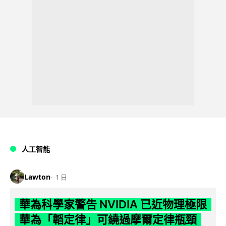
人工智能
Lawton
1 日
華為科學家警告 NVIDIA 已近物理極限
華為「韜定律」可繞過摩爾定律瓶頸