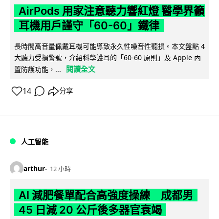
AirPods 用家注意聽力響紅燈 醫學界籲
耳機用戶謹守「60-60」鐵律
長時間高音量佩戴耳機可能導致永久性噪音性聽損。本文盤點 4
大聽力受損警號，介紹科學護耳的「60-60 原則」及 Apple 內
閱讀全文
置防護功能，...
14
分享
人工智能
arthur
12 小時
AI 減肥餐單配合高強度操練 成都男
45 日減 20 公斤後多器官衰竭