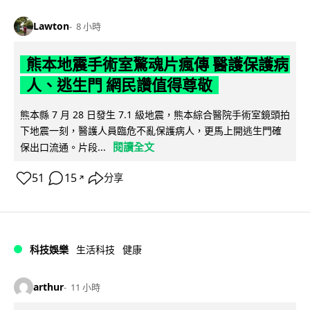
Lawton
8 小時
熊本地震手術室驚魂片瘋傳 醫護保護病
人、逃生門 網民讚值得尊敬
熊本縣 7 月 28 日發生 7.1 級地震，熊本綜合醫院手術室鏡頭拍
下地震一刻，醫護人員臨危不亂保護病人，更馬上開逃生門確
閱讀全文
保出口流通。片段...
51
15
分享
↗
科技娛樂
生活科技
健康
arthur
11 小時