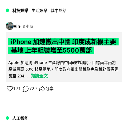
科技娛樂
生活娛樂
城中熱話
Vin
3 小時
iPhone 加速撤出中國 印度成新機主要
基地 上年組裝增至5500萬部
Apple 加速將 iPhone 生產線由中國轉往印度，目標兩年內將
產量最高 50% 移至當地。印度政府推出關稅豁免及稅務優惠延
閱讀全文
長至 204...
171
72
分享
↗
人工智能