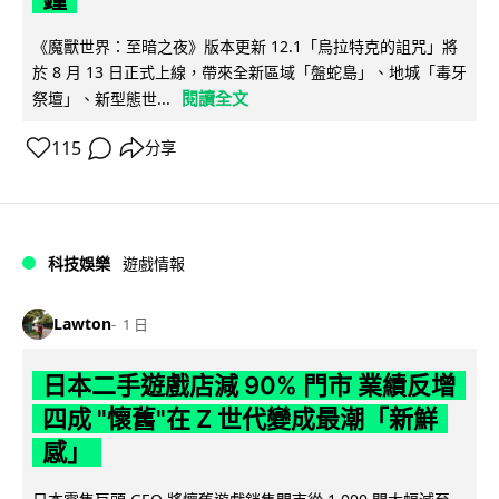
《魔獸世界：至暗之夜》版本更新 12.1「烏拉特克的詛咒」將
於 8 月 13 日正式上線，帶來全新區域「盤蛇島」、地城「毒牙
閱讀全文
祭壇」、新型態世...
115
分享
科技娛樂
遊戲情報
Lawton
1 日
日本二手遊戲店減 90% 門市 業績反增
四成 "懷舊"在 Z 世代變成最潮「新鮮
感」