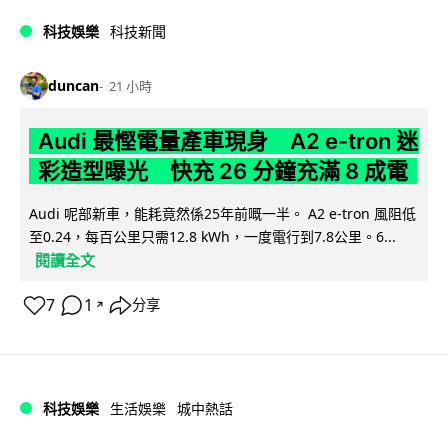
科技娛樂
科技新聞
duncan
21 小時
Audi 最慳電量產車現身 A2 e-tron 迷
彩造型曝光 快充 26 分鐘充滿 8 成電
Audi 呢部新車，能耗竟然係25年前嘅一半。 A2 e-tron 風阻低
至0.24，每百公里只需12.8 kWh，一度電行到7.8公里。6...
閱讀全文
7
1
分享
↗
科技娛樂
生活娛樂
城中熱話