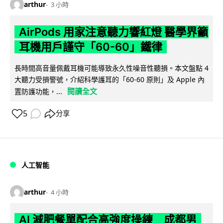
arthur
3 小時
AirPods 用家注意聽力響紅燈 醫學界籲
耳機用戶謹守「60-60」鐵律
長時間高音量佩戴耳機可能導致永久性噪音性聽損。本文盤點 4
大聽力受損警號，介紹科學護耳的「60-60 原則」及 Apple 內
閱讀全文
置防護功能，...
5
分享
人工智能
arthur
4 小時
AI 減肥餐單配合高強度操練 成都男