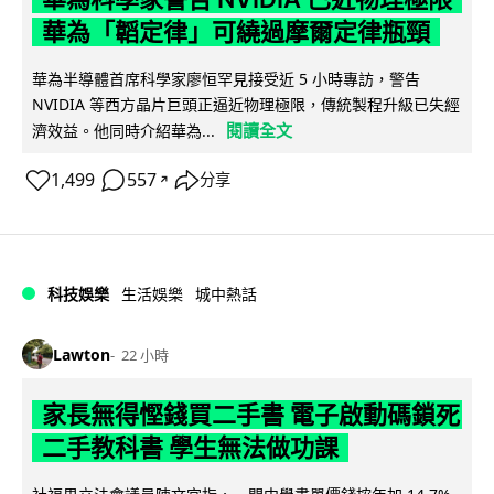
華為「韜定律」可繞過摩爾定律瓶頸
華為半導體首席科學家廖恒罕見接受近 5 小時專訪，警告
NVIDIA 等西方晶片巨頭正逼近物理極限，傳統製程升級已失經
閱讀全文
濟效益。他同時介紹華為...
1,499
557
分享
↗
科技娛樂
生活娛樂
城中熱話
Lawton
22 小時
家長無得慳錢買二手書 電子啟動碼鎖死
二手教科書 學生無法做功課