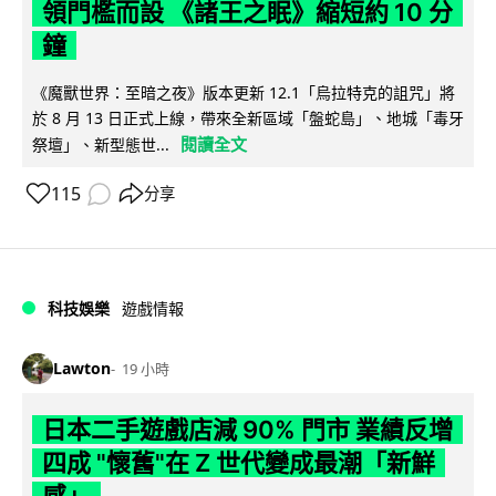
領門檻而設 《諸王之眠》縮短約 10 分
鐘
《魔獸世界：至暗之夜》版本更新 12.1「烏拉特克的詛咒」將
於 8 月 13 日正式上線，帶來全新區域「盤蛇島」、地城「毒牙
閱讀全文
祭壇」、新型態世...
115
分享
科技娛樂
遊戲情報
Lawton
19 小時
日本二手遊戲店減 90% 門市 業績反增
四成 "懷舊"在 Z 世代變成最潮「新鮮
感」