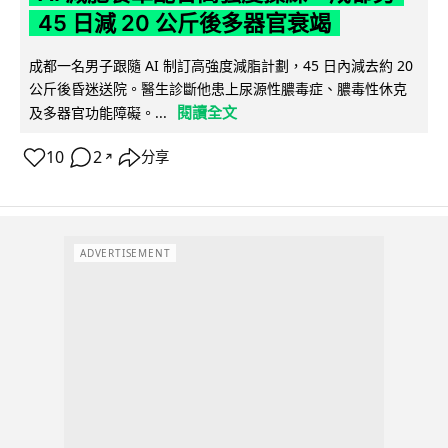
45 日減 20 公斤後多器官衰竭
成都一名男子跟隨 AI 制訂高強度減脂計劃，45 日內減去約 20
公斤後昏迷送院。醫生診斷他患上尿源性膿毒症、膿毒性休克
閱讀全文
及多器官功能障礙。...
10
2
分享
↗
ADVERTISEMENT