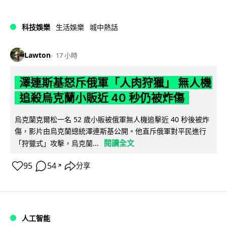
科技娛樂
生活娛樂
城中熱話
Lawton
17 小時
澤連斯基怒斥俄軍「人肉狩獵」 無人機
追殺烏克蘭小販近 40 秒仍被炸傷
烏克蘭克爾松一名 52 歲小販被俄軍無人機追擊近 40 秒後被炸
傷，影片由烏克蘭總統澤連斯基公開。他直斥俄軍對平民進行
閱讀全文
「狩獵式」攻擊，烏克蘭...
95
54
分享
↗
人工智能