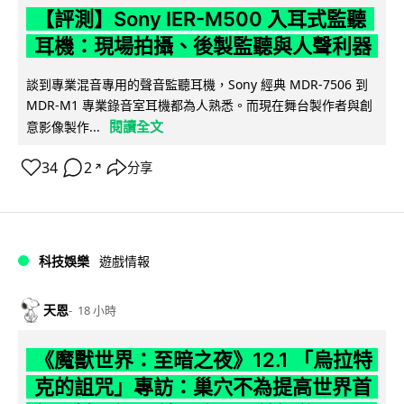
【評測】Sony IER-M500 入耳式監聽
耳機：現場拍攝、後製監聽與人聲利器
談到專業混音專用的聲音監聽耳機，Sony 經典 MDR-7506 到
MDR-M1 專業錄音室耳機都為人熟悉。而現在舞台製作者與創
閱讀全文
意影像製作...
34
2
分享
↗
科技娛樂
遊戲情報
天恩
18 小時
《魔獸世界：至暗之夜》12.1 「烏拉特
克的詛咒」專訪：巢穴不為提高世界首