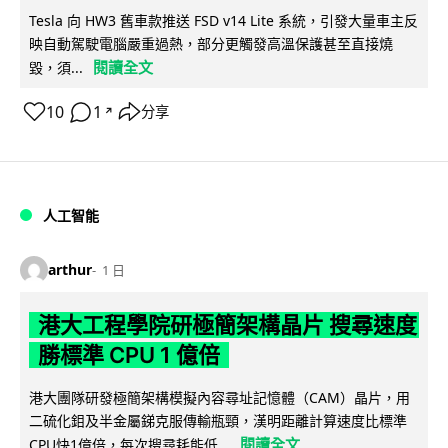
Tesla 向 HW3 舊車款推送 FSD v14 Lite 系統，引發大量車主反
映自動駕駛電腦嚴重過熱，部分更觸發高溫保護甚至直接燒
閱讀全文
毀，須...
10
1
分享
↗
人工智能
arthur
1 日
港大工程學院研極簡架構晶片 搜尋速度
勝標準 CPU 1 億倍
港大團隊研發極簡架構模擬內容尋址記憶體（CAM）晶片，用
二硫化鉬及半金屬銻克服傳輸瓶頸，漢明距離計算速度比標準
閱讀全文
CPU快1億倍，每次搜尋耗能低...