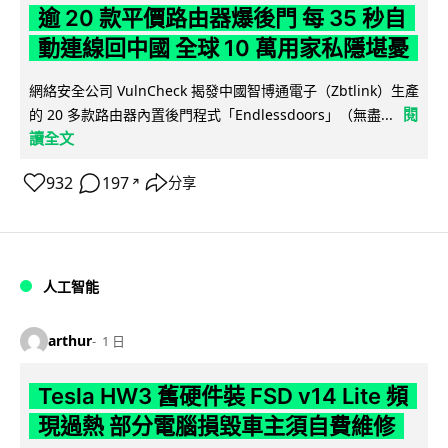
逾 20 款平價路由器爆後門 每 35 秒自
動連線回中國 全球 10 萬用家私隱堪憂
網絡安全公司 VulnCheck 揭發中國智博通電子（Zbtlink）生產
閱
的 20 多款路由器內置後門程式「Endlessdoors」（無盡...
讀全文
932
197
分享
↗
人工智能
arthur
1 日
Tesla HW3 舊硬件裝 FSD v14 Lite 頻
現過熱 部分電腦損毀車主須自費維修