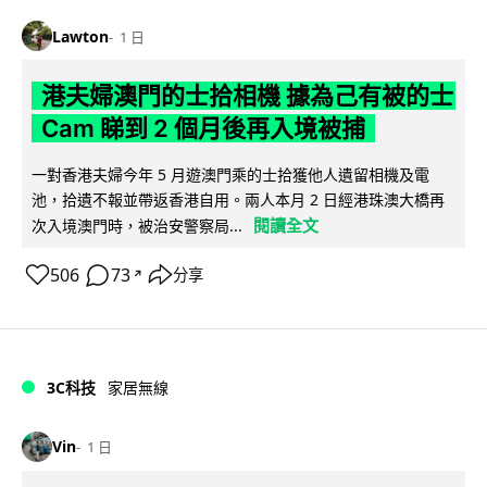
Lawton
1 日
港夫婦澳門的士拾相機 據為己有被的士
Cam 睇到 2 個月後再入境被捕
一對香港夫婦今年 5 月遊澳門乘的士拾獲他人遺留相機及電
池，拾遺不報並帶返香港自用。兩人本月 2 日經港珠澳大橋再
閱讀全文
次入境澳門時，被治安警察局...
506
73
分享
↗
3C科技
家居無線
Vin
1 日