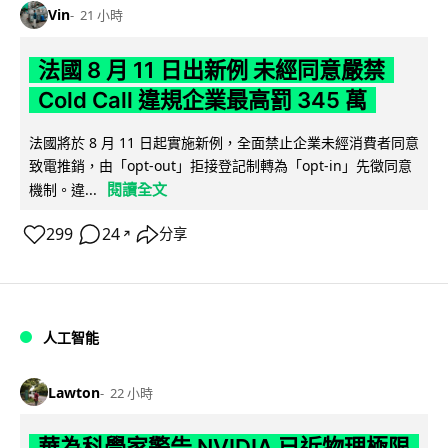
Vin
21 小時
法國 8 月 11 日出新例 未經同意嚴禁
Cold Call 違規企業最高罰 345 萬
法國將於 8 月 11 日起實施新例，全面禁止企業未經消費者同意
致電推銷，由「opt-out」拒接登記制轉為「opt-in」先徵同意
閱讀全文
機制。違...
299
24
分享
↗
人工智能
Lawton
22 小時
華為科學家警告 NVIDIA 已近物理極限