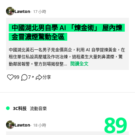
Lawton
17 小時
中國湖北男自學 AI 「煉金術」 屋內煉
金冒濃煙驚動全區
中國湖北黃石一名男子見金價高企，利用 AI 自學提煉黃金，在
租住單位私設高壓爐及作坊冶煉，過程產生大量刺鼻濃煙，驚
閱讀全文
動鄰居報警。警方到場揭發整...
99
7
分享
↗
3C科技
流動音樂
89
Lawton
18 小時