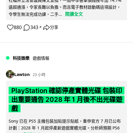
社福界立法會議員陳文宜指，一間中學書單價錢按年加 14.7%
遠超通漲，令家長難以負擔。而且電子教材啟動碼這項設計，
閱讀全文
令學生無法完成功課，二手...
880
343
分享
↗
科技娛樂
遊戲情報
Lawton
23 小時
PlayStation 確認停產實體光碟 包裝印
出重要通告 2028 年 1 月後不出光碟遊
戲
Sony 已在 PS5 主機包裝加貼提示貼紙，重申官方 7 月已公布
計劃：2028 年 1 月起停產新遊戲實體光碟。分析師預期 PS6