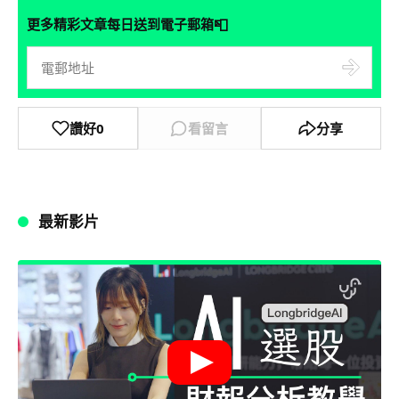
📮
更多精彩文章每日送到電子郵箱
讚好
0
看留言
分享
最新影片