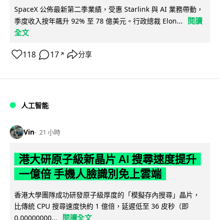
SpaceX 公佈最新第二季業績，受惠 Starlink 與 AI 業務帶動，
閱讀
季度收入按年飆升 92% 至 78 億美元。行政總裁 Elon...
全文
118
17
分享
↗
人工智能
Vin
21 小時
港大研原子級新晶片 AI 搜尋速度提升
一億倍 手機人臉識別免上雲端
香港大學團隊成功研發原子級厚度的「模擬存內搜尋」晶片，
比傳統 CPU 搜尋速度快約 1 億倍，延遲低至 36 皮秒（即
閱讀全文
0.00000000...