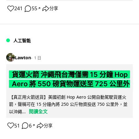
241
55
分享
↗
人工智能
Lawton
1 日
貨運火箭 沖繩飛台灣僅需 15 分鐘 Hop
Aero 將 550 磅貨物運送至 725 公里外
【真正用火箭送貨】美國初創 Hop Aero 公開自動駕駛貨運火
箭，聲稱可在 15 分鐘內將 250 公斤物資投送 750 公里外，並
閱讀全文
以沖繩...
51
6
分享
↗