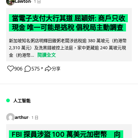
Lawton
1 日
當電子支付大行其道 屈穎妍: 商戶只收
現金 唯一可能是逃稅 倡稅局主動調查
新加坡知名粥店明輝田雞粥老闆涉逃稅逾 380 萬坡元（約港幣
2,310 萬元）及洗黑錢被控上法庭，家中更藏逾 240 萬坡元現
閱讀全文
金（約港幣...
906
575
分享
↗
人工智能
arthur
1 日
FBI 探員涉盜 100 萬美元加密幣 向