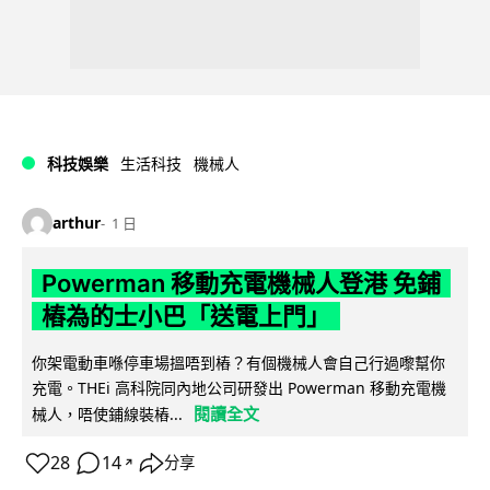
科技娛樂
生活科技
機械人
arthur
1 日
Powerman 移動充電機械人登港 免鋪
樁為的士小巴「送電上門」
你架電動車喺停車場搵唔到樁？有個機械人會自己行過嚟幫你
充電。THEi 高科院同內地公司研發出 Powerman 移動充電機
閱讀全文
械人，唔使鋪線裝樁...
28
14
分享
↗