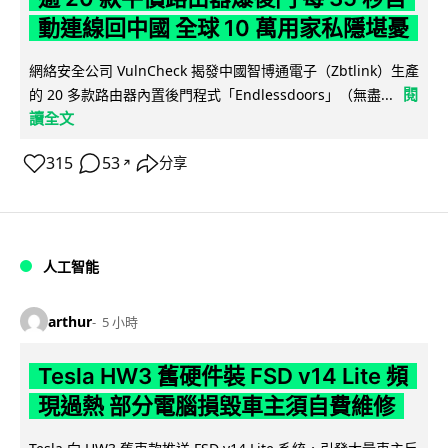
動連線回中國 全球 10 萬用家私隱堪憂
網絡安全公司 VulnCheck 揭發中國智博通電子（Zbtlink）生產
閱
的 20 多款路由器內置後門程式「Endlessdoors」（無盡...
讀全文
315
53
分享
↗
人工智能
arthur
5 小時
Tesla HW3 舊硬件裝 FSD v14 Lite 頻
現過熱 部分電腦損毀車主須自費維修