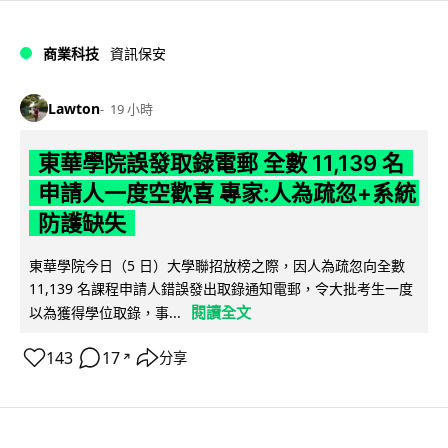
商業科技
資訊保安
Lawton
19 小時
東華學院誤發取錄電郵 全數 11,139 名
申請人一度空歡喜 專家:人為疏忽+系統
防護缺失
東華學院今日（5 日）大學聯招放榜之際，因人為疏忽向全數
11,139 名課程申請人錯誤發出取錄通知電郵，令大批考生一度
閱讀全文
以為獲得學位取錄，事...
143
17
分享
↗