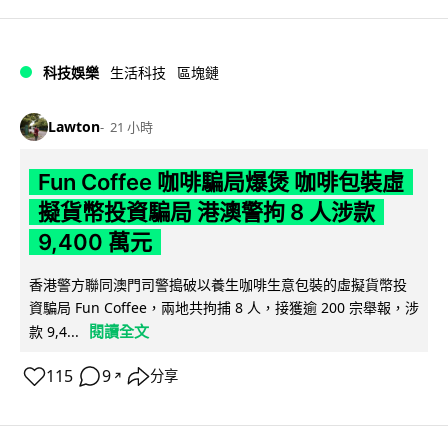
科技娛樂
生活科技
區塊鏈
Lawton
21 小時
Fun Coffee 咖啡騙局爆煲 咖啡包裝虛
擬貨幣投資騙局 港澳警拘 8 人涉款
9,400 萬元
香港警方聯同澳門司警搗破以養生咖啡生意包裝的虛擬貨幣投
資騙局 Fun Coffee，兩地共拘捕 8 人，接獲逾 200 宗舉報，涉
閱讀全文
款 9,4...
115
9
分享
↗