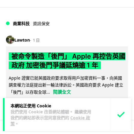
商業科技
資訊保安
Lawton
1 日
被命令製造「後門」 Apple 再控告英國
政府 加密後門爭議延燒逾 1 年
Apple 證實已就英國政府要求取得用戶加密資料一事，向英國
調查權力法庭提出新一輪法律訴訟。英國政府要求 Apple 建立
閱讀全文
「後門」以存取全球...
307
40
分享
本網站正使用 Cookie
↗
我們使用 Cookie 改善網站體驗。 繼續使用
我們的網站即表示您同意我們的
Cookie 政
策
。