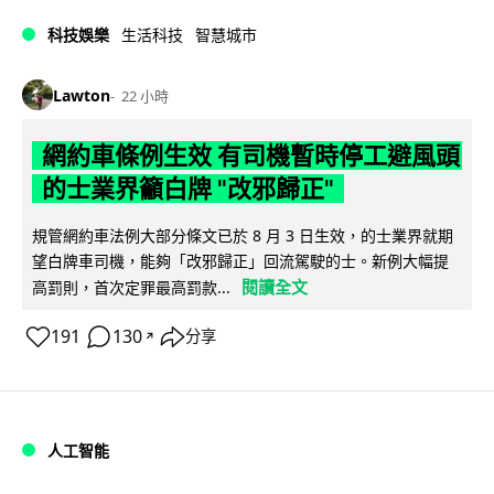
科技娛樂
生活科技
智慧城市
Lawton
22 小時
網約車條例生效 有司機暫時停工避風頭
的士業界籲白牌 "改邪歸正"
規管網約車法例大部分條文已於 8 月 3 日生效，的士業界就期
望白牌車司機，能夠「改邪歸正」回流駕駛的士。新例大幅提
閱讀全文
高罰則，首次定罪最高罰款...
191
130
分享
↗
人工智能