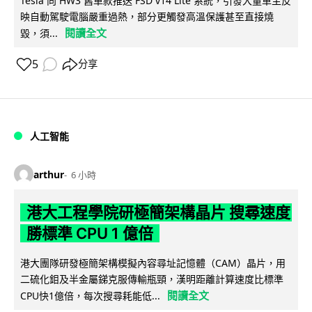
Tesla 向 HW3 舊車款推送 FSD v14 Lite 系統，引發大量車主反
映自動駕駛電腦嚴重過熱，部分更觸發高溫保護甚至直接燒
閱讀全文
毀，須...
5
分享
人工智能
arthur
6 小時
港大工程學院研極簡架構晶片 搜尋速度
勝標準 CPU 1 億倍
港大團隊研發極簡架構模擬內容尋址記憶體（CAM）晶片，用
二硫化鉬及半金屬銻克服傳輸瓶頸，漢明距離計算速度比標準
閱讀全文
CPU快1億倍，每次搜尋耗能低...