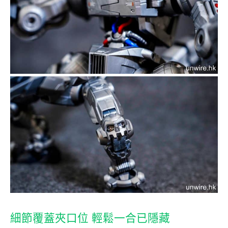
細節覆蓋夾口位 輕鬆一合已隱藏