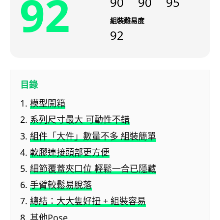
92
90
90
95
組裝難易度
92
目錄
模型開箱
系列尺寸最大 可動性不錯
組件「大件」數量不多 組裝簡單
軟膠連接頭部更方便
細節覆蓋夾口位 輕鬆一合已隱藏
手臂較鬆易脫落
總結：大大隻好扭 + 組裝容易
其他Pose