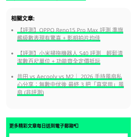
相關文章:
【評測】OPPO Reno15 Pro Max 評測 準旗
艦級數表現有驚喜 + 影相拍片均佳
【評測】小米掃拖機器人 S40 評測 輕鬆清
潔數百尺單位 + 功能齊全定價抵玩
共田 vs Aecooly vs M2｜ 2026 手持風扇私
心分享：無數中伏後 最終 3 把「真常用」風
扇 (非評測)
📮
更多精彩文章每日送到電子郵箱