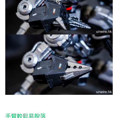
手臂較鬆易脫落