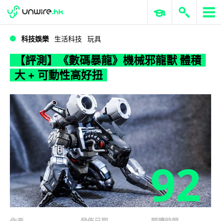
WWDC 2026
GenAI 與雲端科技專區
ERP 與商業 AI
【評測】《數碼暴龍》機械邪龍獸 體積大 + 可動性高好扭
科技娛樂
生活科技
玩具
【評測】《數碼暴龍》機械邪龍獸 體積
大 + 可動性高好扭
92
作者
發佈日期
閱讀時間