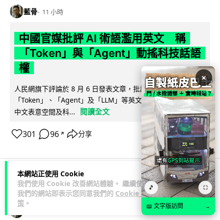
藍骨
11 小時
中國官媒批評 AI 術語濫用英文 稱
「Token」與「Agent」動搖科技話語
權
×
人民網旗下評論於 8 月 6 日發表文章，批評中國廣泛使用
「Token」、「Agent」及「LLM」等英文術語，認為做法侵蝕
閱讀全文
中文表意空間及科...
301
96
分享
↗
本網站正使用 Cookie
我們使用 Cookie 改善網站體驗。 繼續使用
科技娛樂
生活科技
汽車科技
🎵
⛶
我們的網站即表示您同意我們的
Cookie 政
策
。
📖 文字版訪問
→
藍骨
12 小時