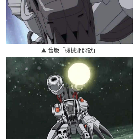
▲ 舊版
「機械邪龍獸」