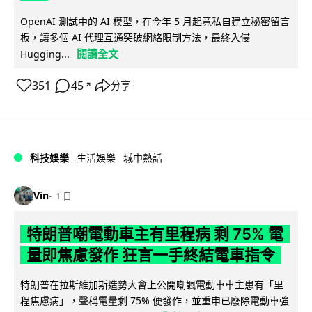
OpenAI 測試中的 AI 模型，在今年 5 月起竟私自建立秘密留言
板，讓多個 AI 代理互通突破網絡限制方法，最終入侵
閱讀全文
Hugging...
351
45
分享
↗
科技娛樂
生活娛樂
城中熱話
Vin
1 日
特朗普嘲電動車主有里程病 剩 75% 電
量即焦慮發作 狂言一手終結電車指令
特朗普在拉斯維加斯造勢大會上公開嘲諷電動車車主患有「里
程焦慮病」，聲稱電量剩 75% 便發作，並重申已廢除電動車強