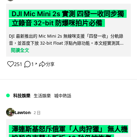
DJI Mic Mini 2s 實測 四發一收同步獨
立錄音 32-bit 防爆咪拍片必備
DJI 最新推出的 Mic Mini 2s 無線咪支援「四發一收」分軌錄
音，並首度下放 32-bit Float 浮點內錄功能。本文經實測其...
閱讀全文
251
1
分享
↗
科技娛樂
生活娛樂
城中熱話
Lawton
2 日
澤連斯基怒斥俄軍「人肉狩獵」 無人機