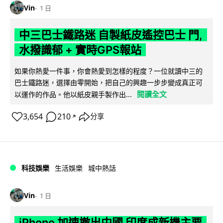
Vin
1 日
中三巴士鐵路迷 自製紙皮遙控巴士 門,
水撥識郁 + 實時GPS報站
如果你熱愛一件事，你會熱愛到怎樣的程度？一位就讀中三的
巴士鐵路迷，選擇由零開始，把自己的興趣一步步變成真正可
閱讀全文
以運作的作品。他以紙皮親手製作出...
3,654
210
分享
↗
科技娛樂
生活娛樂
城中熱話
Vin
1 日
iPhone 加速撤出中國 印度成新機主要