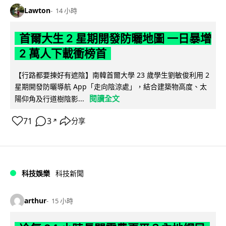
Lawton
14 小時
首爾大生 2 星期開發防曬地圖 一日暴增
2 萬人下載衝榜首
【行路都要揀好有遮陰】南韓首爾大學 23 歲學生劉敏俊利用 2
星期開發防曬導航 App「走向陰涼處」，結合建築物高度、太
閱讀全文
陽仰角及行道樹陰影...
71
3
分享
↗
科技娛樂
科技新聞
arthur
15 小時