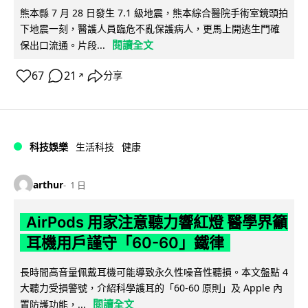
熊本縣 7 月 28 日發生 7.1 級地震，熊本綜合醫院手術室鏡頭拍
下地震一刻，醫護人員臨危不亂保護病人，更馬上開逃生門確
閱讀全文
保出口流通。片段...
67
21
分享
↗
科技娛樂
生活科技
健康
arthur
1 日
AirPods 用家注意聽力響紅燈 醫學界籲
耳機用戶謹守「60-60」鐵律
長時間高音量佩戴耳機可能導致永久性噪音性聽損。本文盤點 4
大聽力受損警號，介紹科學護耳的「60-60 原則」及 Apple 內
閱讀全文
置防護功能，...