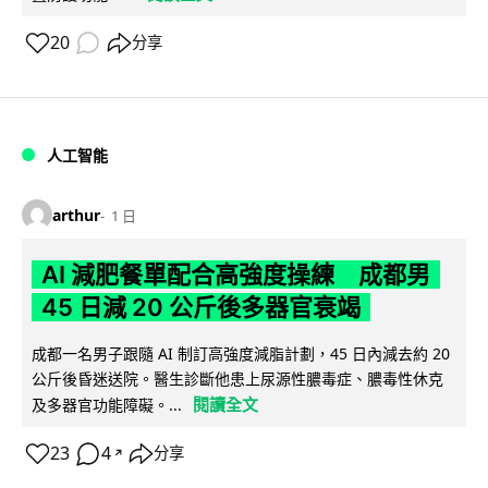
20
分享
人工智能
arthur
1 日
AI 減肥餐單配合高強度操練 成都男
45 日減 20 公斤後多器官衰竭
成都一名男子跟隨 AI 制訂高強度減脂計劃，45 日內減去約 20
公斤後昏迷送院。醫生診斷他患上尿源性膿毒症、膿毒性休克
閱讀全文
及多器官功能障礙。...
23
4
分享
↗