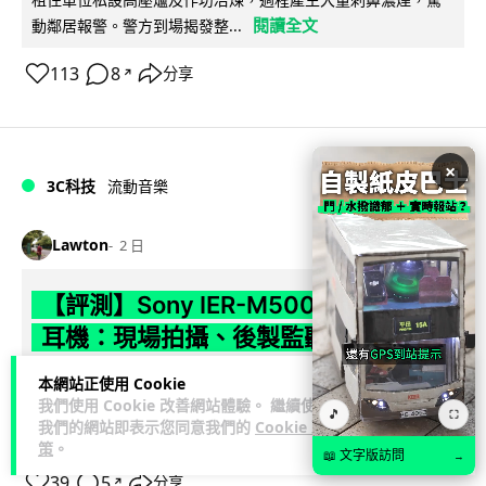
閱讀全文
動鄰居報警。警方到場揭發整...
113
8
分享
↗
×
3C科技
流動音樂
89
Lawton
2 日
【評測】Sony IER-M500 入耳式監聽
耳機：現場拍攝、後製監聽與人聲利器
談到專業混音專用的聲音監聽耳機，Sony 經典 MDR-7506 到
本網站正使用 Cookie
我們使用 Cookie 改善網站體驗。 繼續使用
MDR-M1 專業錄音室耳機都為人熟悉。而現在舞台製作者與創
🎵
⛶
我們的網站即表示您同意我們的
Cookie 政
閱讀全文
意影像製作...
策
。
📖 文字版訪問
→
39
5
分享
↗