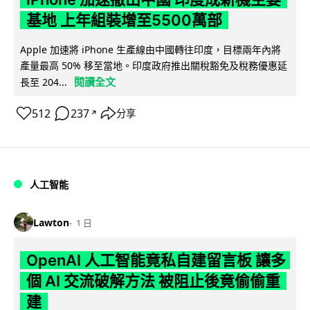
基地 上年組裝增至5500萬部
Apple 加速將 iPhone 生產線由中國轉往印度，目標兩年內將
產量最高 50% 移至當地。印度政府推出關稅豁免及稅務優惠延
閱讀全文
長至 204...
512
237
分享
↗
人工智能
Lawton
1 日
OpenAI 人工智能竟私自建留言板 讓多
個 AI 交流破解方法 被阻止後竟偷偷重
建