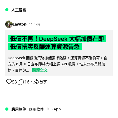
人工智能
Lawton
11 小時
低價不再！DeepSeek 大幅加價在即
低價搶客反釀運算資源告急
DeepSeek 因低價策略掀起需求熱潮，運算資源不勝負荷，官
方於 8 月 6 日宣布即將大幅上調 API 收費，惟未公布具體加
閱讀全文
幅。事件與...
53
16
分享
↗
iOS App
應用軟件
應用軟件