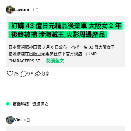
Lawton
1 日
訂購 43 億日元精品後棄單 大阪女 2 年
後終被捕 涉海賊王,火影周邊產品
日本警視廳神田署 8 月 6 日公布，拘捕一名 32 歲大阪女子，
指她涉嫌在出版巨頭集英社旗下官方網店「JUMP
閱讀全文
CHARACTERS ST...
75
9
分享
↗
商業科技
資訊保安
Vin
1 日