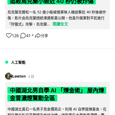
追殺烏克蘭小販近 40 秒仍被炸傷
烏克蘭克爾松一名 52 歲小販被俄軍無人機追擊近 40 秒後被炸
傷，影片由烏克蘭總統澤連斯基公開。他直斥俄軍對平民進行
閱讀全文
「狩獵式」攻擊，烏克蘭...
126
41
分享
↗
人工智能
Lawton
2 日
中國湖北男自學 AI 「煉金術」 屋內煉
金冒濃煙驚動全區
中國湖北黃石一名男子見金價高企，利用 AI 自學提煉黃金，在
租住單位私設高壓爐及作坊冶煉，過程產生大量刺鼻濃煙，驚