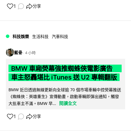
1
分享
科技娛樂
生活科技
汽車科技
藍骨
4 小時
BMW 車廂熒幕強推蜘蛛俠電影廣告
車主怒轟堪比 iTunes 送 U2 專輯翻版
BMW 近日透過無線更新向全球逾 70 個市場車輛中控熒幕推送
《蜘蛛俠：英雄重生》宣傳動畫，啟動車輛即彈出通知，觸發
閱讀全文
大批車主不滿。BMW 早...
1
分享