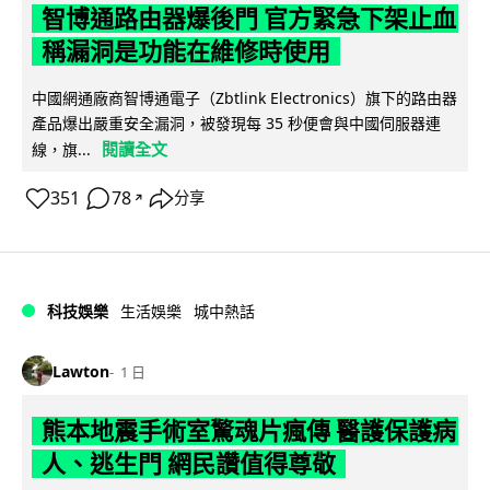
智博通路由器爆後門 官方緊急下架止血
稱漏洞是功能在維修時使用
中國網通廠商智博通電子（Zbtlink Electronics）旗下的路由器
產品爆出嚴重安全漏洞，被發現每 35 秒便會與中國伺服器連
閱讀全文
線，旗...
351
78
分享
↗
科技娛樂
生活娛樂
城中熱話
Lawton
1 日
熊本地震手術室驚魂片瘋傳 醫護保護病
人、逃生門 網民讚值得尊敬