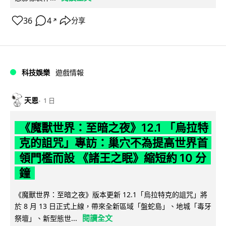
36
4
分享
↗
科技娛樂
遊戲情報
天恩
1 日
《魔獸世界：至暗之夜》12.1 「烏拉特
克的詛咒」專訪：巢穴不為提高世界首
領門檻而設 《諸王之眠》縮短約 10 分
鐘
《魔獸世界：至暗之夜》版本更新 12.1「烏拉特克的詛咒」將
於 8 月 13 日正式上線，帶來全新區域「盤蛇島」、地城「毒牙
閱讀全文
祭壇」、新型態世...