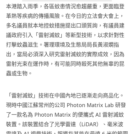
本港踏入雨季，各區蚊患情況愈趨嚴重，更面臨登
革熱等疾病的傳播風險。在今日的立法會大會上，
多名議員就本地控蚊措施提出口頭質詢，有議員建
議政府引入「雷射滅蚊」等新型技術，以求針對性
打擊蚊蟲滋生。署理環境及生態局局長黃淑嫻指
出，當局必須深入研究雷射滅蚊的實際成效，因為
雷射光束在運作時，有可能同時殺死其他無辜的昆
蟲或生物。
「雷射滅蚊」技術在中國內地已逐漸走向商品化。
現時中國江蘇常州的公司 Photon Matrix Lab 研發
了一款名為 Photon Matrix 的便攜式 AI 雷射滅蚊
裝置。該裝置結合了光學雷達（LiDAR）、毫米波
雷達及 AI 視覺技術，報導指其能在最遠 6 米的範圍