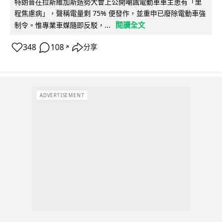
特朗普在拉斯維加斯造勢大會上公開嘲諷電動車車主患有「里
程焦慮病」，聲稱電量剩 75% 便發作，並重申已廢除電動車強
閱讀全文
制令。惟專業車媒隨即反駁，...
348
108
分享
↗
ADVERTISEMENT