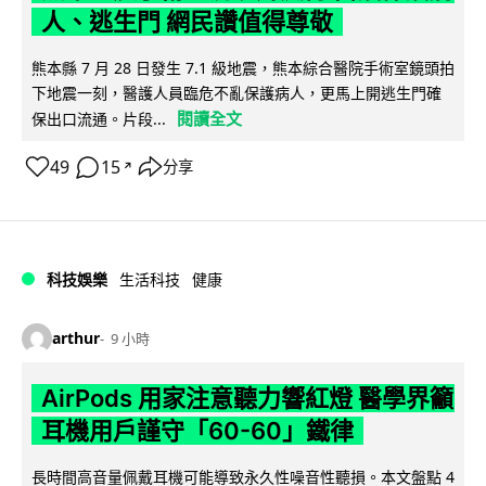
人、逃生門 網民讚值得尊敬
熊本縣 7 月 28 日發生 7.1 級地震，熊本綜合醫院手術室鏡頭拍
下地震一刻，醫護人員臨危不亂保護病人，更馬上開逃生門確
閱讀全文
保出口流通。片段...
49
15
分享
↗
科技娛樂
生活科技
健康
arthur
9 小時
AirPods 用家注意聽力響紅燈 醫學界籲
耳機用戶謹守「60-60」鐵律
長時間高音量佩戴耳機可能導致永久性噪音性聽損。本文盤點 4