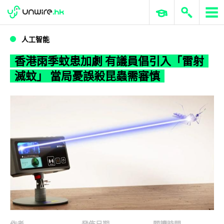
WWDC 2026
GenAI 與雲端科技專區
ERP 與商業 AI
香港雨季蚊患加劇 有議員倡引入「雷射滅蚊」 當局憂誤殺昆蟲需審慎
人工智能
香港雨季蚊患加劇 有議員倡引入「雷射
滅蚊」 當局憂誤殺昆蟲需審慎
作者
發佈日期
閱讀時間