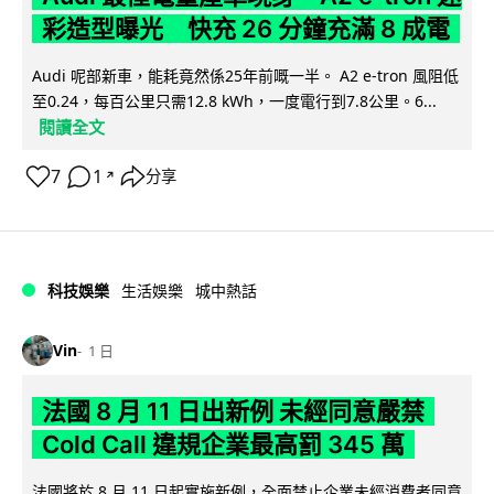
彩造型曝光 快充 26 分鐘充滿 8 成電
Audi 呢部新車，能耗竟然係25年前嘅一半。 A2 e-tron 風阻低
至0.24，每百公里只需12.8 kWh，一度電行到7.8公里。6...
閱讀全文
7
1
分享
↗
科技娛樂
生活娛樂
城中熱話
Vin
1 日
法國 8 月 11 日出新例 未經同意嚴禁
Cold Call 違規企業最高罰 345 萬
法國將於 8 月 11 日起實施新例，全面禁止企業未經消費者同意