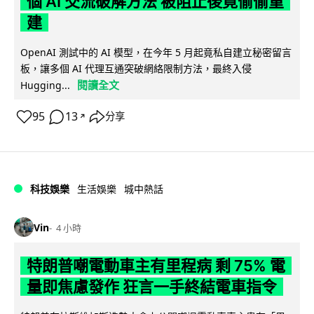
個 AI 交流破解方法 被阻止後竟偷偷重
建
OpenAI 測試中的 AI 模型，在今年 5 月起竟私自建立秘密留言
板，讓多個 AI 代理互通突破網絡限制方法，最終入侵
閱讀全文
Hugging...
95
13
分享
↗
科技娛樂
生活娛樂
城中熱話
Vin
4 小時
特朗普嘲電動車主有里程病 剩 75% 電
量即焦慮發作 狂言一手終結電車指令