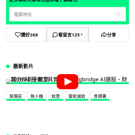
讚好
268
看留言
125
分享
↗
最新影片
吳傑莊
無人機
蚊患
雷射滅蚊
食環署