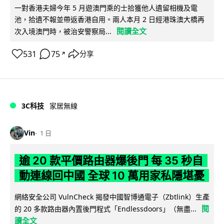
一對香港夫婦今年 5 月遊澳門乘的士拾獲他人遺留相機及電
池，拾遺不報並帶返香港自用。兩人本月 2 日經港珠澳大橋再
閱讀全文
次入境澳門時，被治安警察局...
531
75
分享
↗
3C科技
家居無線
Vin
1 日
逾 20 款平價路由器爆後門 每 35 秒自
動連線回中國 全球 10 萬用家私隱堪憂
網絡安全公司 VulnCheck 揭發中國智博通電子（Zbtlink）生產
閱
的 20 多款路由器內置後門程式「Endlessdoors」（無盡...
讀全文