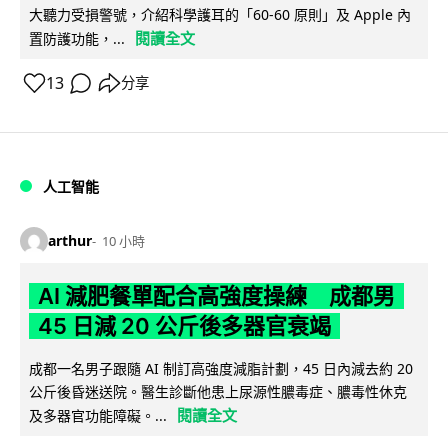
大聽力受損警號，介紹科學護耳的「60-60 原則」及 Apple 內
閱讀全文
置防護功能，...
13
分享
人工智能
arthur
10 小時
AI 減肥餐單配合高強度操練 成都男
45 日減 20 公斤後多器官衰竭
成都一名男子跟隨 AI 制訂高強度減脂計劃，45 日內減去約 20
公斤後昏迷送院。醫生診斷他患上尿源性膿毒症、膿毒性休克
閱讀全文
及多器官功能障礙。...