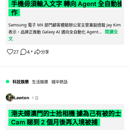
手機毋須輸入文字 轉向 Agent 全自動操
作
Samsung 電子 MX 部門顧客體驗辦公室主管兼副總裁 Jay Kim
閱讀全
表示，品牌正推動 Galaxy AI 邁向全自動化 Agent...
文
27
4
分享
↗
科技娛樂
生活娛樂
城中熱話
Lawton
1 日
港夫婦澳門的士拾相機 據為己有被的士
Cam 睇到 2 個月後再入境被捕