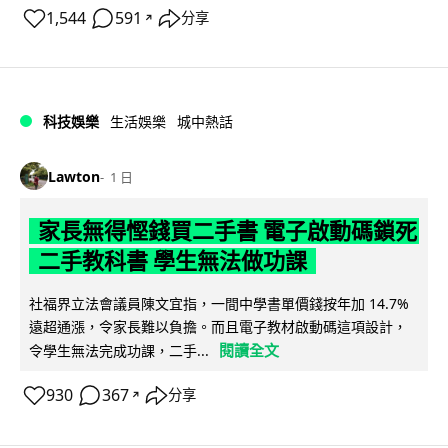
1,544
591
分享
↗
科技娛樂
生活娛樂
城中熱話
Lawton
1 日
家長無得慳錢買二手書 電子啟動碼鎖死
二手教科書 學生無法做功課
社福界立法會議員陳文宜指，一間中學書單價錢按年加 14.7%
遠超通漲，令家長難以負擔。而且電子教材啟動碼這項設計，
閱讀全文
令學生無法完成功課，二手...
930
367
分享
↗