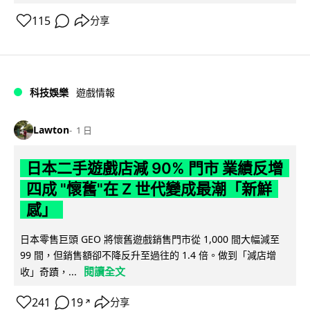
115
分享
科技娛樂
遊戲情報
Lawton
1 日
日本二手遊戲店減 90% 門市 業績反增
四成 "懷舊"在 Z 世代變成最潮「新鮮
感」
日本零售巨頭 GEO 將懷舊遊戲銷售門市從 1,000 間大幅減至
99 間，但銷售額卻不降反升至過往的 1.4 倍。做到「減店增
閱讀全文
收」奇蹟，...
241
19
分享
↗