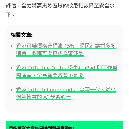
評估，全力將高風險區域的蚊患指數降至安全水
平。
相關文章:
香港可樂價格升幅逾 15% 網民建議拼多多
購買 慨嘆可樂已成為奢侈品
香港 EdTech e-Orch - 學生有 iPad 即可作樂
團演奏，全民音樂教育不是夢
香港 EdTech Curiominds - 實現一代人從小
渴望擁有的 AI 學習夥伴
📮
更多精彩文章每日送到電子郵箱