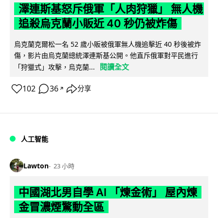
澤連斯基怒斥俄軍「人肉狩獵」 無人機
追殺烏克蘭小販近 40 秒仍被炸傷
烏克蘭克爾松一名 52 歲小販被俄軍無人機追擊近 40 秒後被炸
傷，影片由烏克蘭總統澤連斯基公開。他直斥俄軍對平民進行
閱讀全文
「狩獵式」攻擊，烏克蘭...
102
36
分享
↗
人工智能
Lawton
23 小時
中國湖北男自學 AI 「煉金術」 屋內煉
金冒濃煙驚動全區