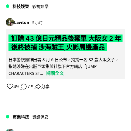
科技娛樂
影視娛樂
Lawton
5 小時
訂購 43 億日元精品後棄單 大阪女 2 年
後終被捕 涉海賊王,火影周邊產品
日本警視廳神田署 8 月 6 日公布，拘捕一名 32 歲大阪女子，
指她涉嫌在出版巨頭集英社旗下官方網店「JUMP
閱讀全文
CHARACTERS ST...
49
7
分享
↗
商業科技
資訊保安