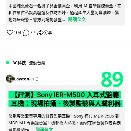
中國湖北黃石一名男子見金價高企，利用 AI 自學提煉黃金，在
租住單位私設高壓爐及作坊冶煉，過程產生大量刺鼻濃煙，驚
閱讀全文
動鄰居報警。警方到場揭發整...
104
7
分享
↗
3C科技
流動音樂
89
Lawton
1 日
【評測】Sony IER-M500 入耳式監聽
耳機：現場拍攝、後製監聽與人聲利器
談到專業混音專用的聲音監聽耳機，Sony 經典 MDR-7506 到
MDR-M1 專業錄音室耳機都為人熟悉。而現在舞台製作者與創
閱讀全文
意影像製作...