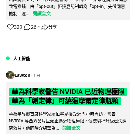
致電推銷，由「opt-out」拒接登記制轉為「opt-in」先徵同意
閱讀全文
機制。違...
329
26
分享
↗
人工智能
Lawton
1 日
華為科學家警告 NVIDIA 已近物理極限
華為「韜定律」可繞過摩爾定律瓶頸
華為半導體首席科學家廖恒罕見接受近 5 小時專訪，警告
NVIDIA 等西方晶片巨頭正逼近物理極限，傳統製程升級已失經
閱讀全文
濟效益。他同時介紹華為...