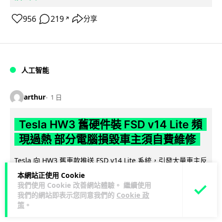
956
219
分享
↗
人工智能
arthur
1 日
Tesla HW3 舊硬件裝 FSD v14 Lite 頻
現過熱 部分電腦損毀車主須自費維修
Tesla 向 HW3 舊車款推送 FSD v14 Lite 系統，引發大量車主反
映自動駕駛電腦嚴重過熱，部分更觸發高溫保護甚至直接燒
本網站正使用 Cookie
閱讀全文
毀，須...
我們使用 Cookie 改善網站體驗。 繼續使用
我們的網站即表示您同意我們的
Cookie 政
策
。
10
1
分享
↗