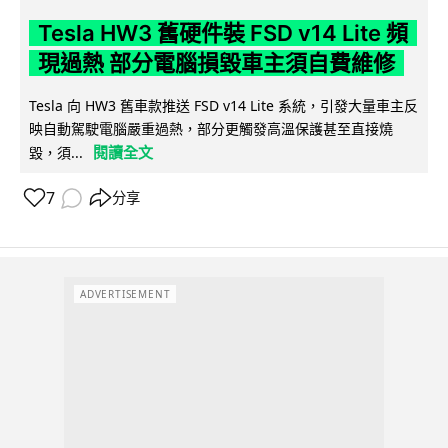
Tesla HW3 舊硬件裝 FSD v14 Lite 頻
現過熱 部分電腦損毀車主須自費維修
Tesla 向 HW3 舊車款推送 FSD v14 Lite 系統，引發大量車主反
映自動駕駛電腦嚴重過熱，部分更觸發高溫保護甚至直接燒
閱讀全文
毀，須...
7
分享
ADVERTISEMENT