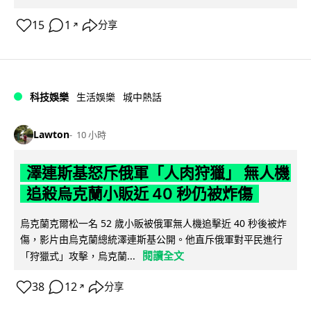
15
1
分享
↗
科技娛樂
生活娛樂
城中熱話
Lawton
10 小時
澤連斯基怒斥俄軍「人肉狩獵」 無人機
追殺烏克蘭小販近 40 秒仍被炸傷
烏克蘭克爾松一名 52 歲小販被俄軍無人機追擊近 40 秒後被炸
傷，影片由烏克蘭總統澤連斯基公開。他直斥俄軍對平民進行
閱讀全文
「狩獵式」攻擊，烏克蘭...
38
12
分享
↗