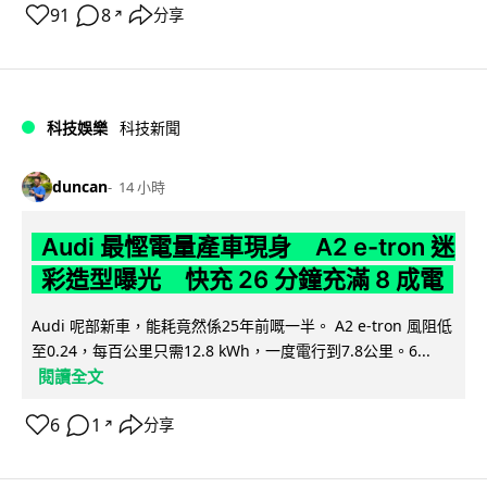
91
8
分享
↗
科技娛樂
科技新聞
duncan
14 小時
Audi 最慳電量產車現身 A2 e-tron 迷
彩造型曝光 快充 26 分鐘充滿 8 成電
Audi 呢部新車，能耗竟然係25年前嘅一半。 A2 e-tron 風阻低
至0.24，每百公里只需12.8 kWh，一度電行到7.8公里。6...
閱讀全文
6
1
分享
↗