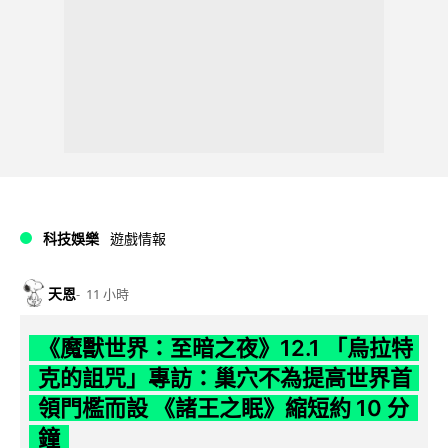
科技娛樂
遊戲情報
天恩
11 小時
《魔獸世界：至暗之夜》12.1 「烏拉特
克的詛咒」專訪：巢穴不為提高世界首
領門檻而設 《諸王之眠》縮短約 10 分
鐘