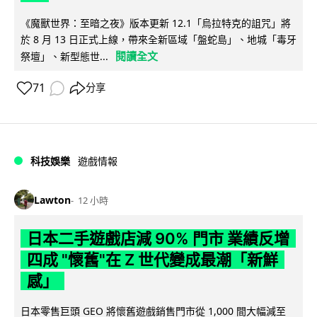
《魔獸世界：至暗之夜》版本更新 12.1「烏拉特克的詛咒」將
於 8 月 13 日正式上線，帶來全新區域「盤蛇島」、地城「毒牙
閱讀全文
祭壇」、新型態世...
71
分享
科技娛樂
遊戲情報
Lawton
12 小時
日本二手遊戲店減 90% 門市 業績反增
四成 "懷舊"在 Z 世代變成最潮「新鮮
感」
日本零售巨頭 GEO 將懷舊遊戲銷售門市從 1,000 間大幅減至