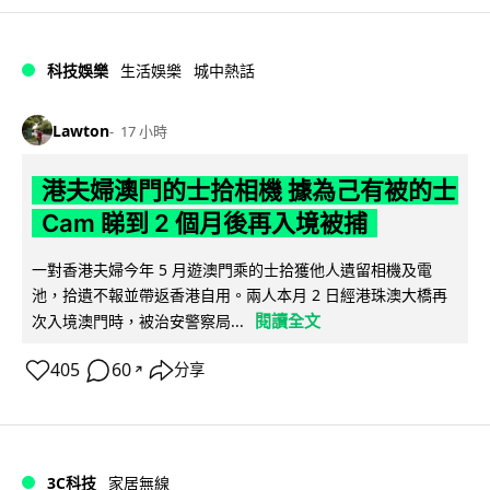
科技娛樂
生活娛樂
城中熱話
Lawton
17 小時
港夫婦澳門的士拾相機 據為己有被的士
Cam 睇到 2 個月後再入境被捕
一對香港夫婦今年 5 月遊澳門乘的士拾獲他人遺留相機及電
池，拾遺不報並帶返香港自用。兩人本月 2 日經港珠澳大橋再
閱讀全文
次入境澳門時，被治安警察局...
405
60
分享
↗
3C科技
家居無線