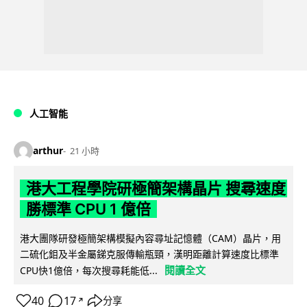
人工智能
arthur
21 小時
港大工程學院研極簡架構晶片 搜尋速度
勝標準 CPU 1 億倍
港大團隊研發極簡架構模擬內容尋址記憶體（CAM）晶片，用
二硫化鉬及半金屬銻克服傳輸瓶頸，漢明距離計算速度比標準
閱讀全文
CPU快1億倍，每次搜尋耗能低...
40
17
分享
↗