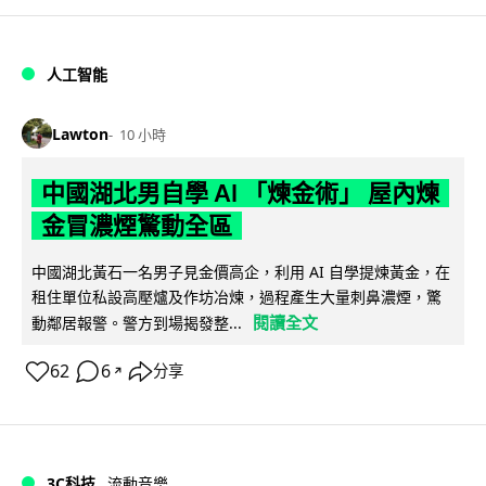
人工智能
Lawton
10 小時
中國湖北男自學 AI 「煉金術」 屋內煉
金冒濃煙驚動全區
中國湖北黃石一名男子見金價高企，利用 AI 自學提煉黃金，在
租住單位私設高壓爐及作坊冶煉，過程產生大量刺鼻濃煙，驚
閱讀全文
動鄰居報警。警方到場揭發整...
62
6
分享
↗
3C科技
流動音樂