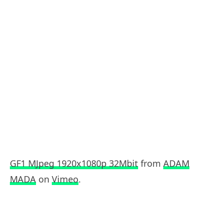
GF1 MJpeg 1920x1080p 32Mbit
from
ADAM
MADA
on
Vimeo
.
.