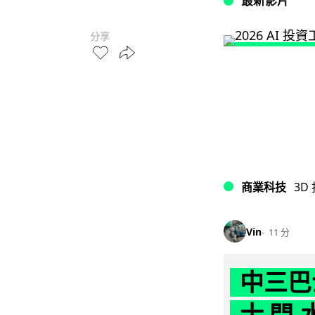
最新影片
分享
商業科技
3D
Vin
11 分
中三巴
士 門,