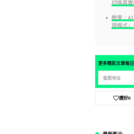
切換真實
教學：AI 
理模式」
更多精彩文章每日
讚好
0