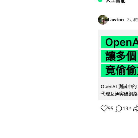
人工智能
Lawton
2 小時
Ope
讓多個
竟偷偷
OpenAI 測試中
代理互通突破網絡限制
95
13
↗