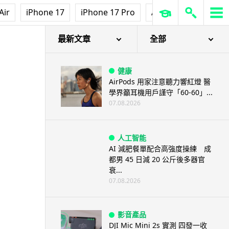
Air
iPhone 17
iPhone 17 Pro
AirPods Pro 3
Ap
最新文章
全部
健康
AirPods 用家注意聽力響紅燈 醫
學界籲耳機用戶謹守「60-60」...
07.08.2026
人工智能
AI 減肥餐單配合高強度操練 成
都男 45 日減 20 公斤後多器官
衰...
07.08.2026
影音產品
DJI Mic Mini 2s 實測 四發一收