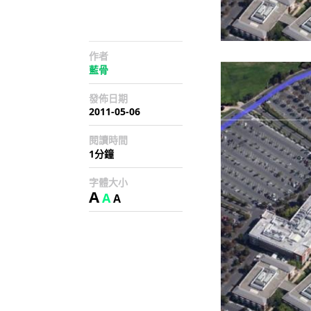
作者
藍骨
發佈日期
2011-05-06
閱讀時間
1分鐘
字體大小
A
A
A