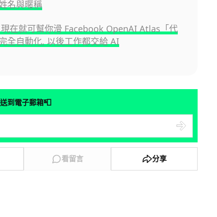
姓名與暱稱
現在就可幫你滑 Facebook OpenAI Atlas「代
完全自動化, 以後工作都交給 AI
📮
送到電子郵箱
看留言
分享