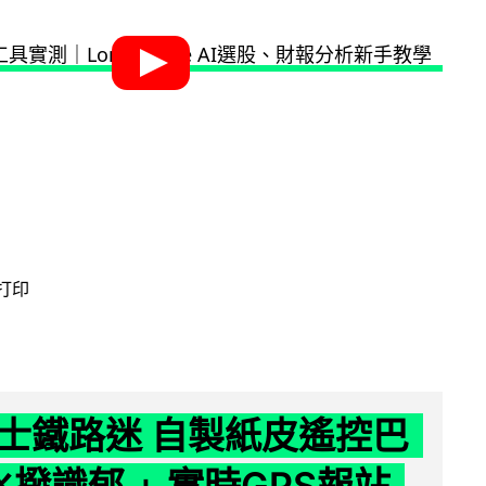
 打印
士鐵路迷 自製紙皮遙控巴
水撥識郁 + 實時GPS報站