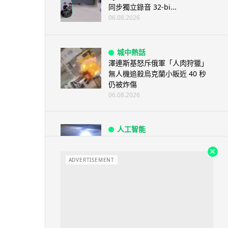
同步獨立錄音 32-bi...
06.08.2026
城中熱話
澤連斯基怒斥俄軍「人肉狩獵」
無人機追殺烏克蘭小販近 40 秒
仍被炸傷
06.08.2026
人工智能
中國湖北男自學 AI 「煉金術」
屋內煉金冒濃煙驚動全區
ADVERTISEMENT
06.08.2026
流動音樂
【評測】Sony IER-M500 入耳式
監聽耳機：現場拍攝、後製監
聽...