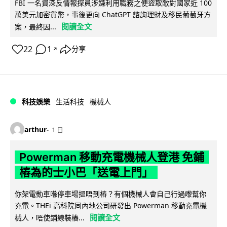
FBI 一名資深反情報探員涉嫌利用職務之便盜取敵對國家近 100
萬美元加密貨幣，事後更向 ChatGPT 諮詢理財及移民葡萄牙方
閱讀全文
案，最終因...
22
1
分享
↗
科技娛樂
生活科技
機械人
arthur
1 日
Powerman 移動充電機械人登港 免鋪
樁為的士小巴「送電上門」
你架電動車喺停車場搵唔到樁？有個機械人會自己行過嚟幫你
充電。THEi 高科院同內地公司研發出 Powerman 移動充電機
閱讀全文
械人，唔使鋪線裝樁...