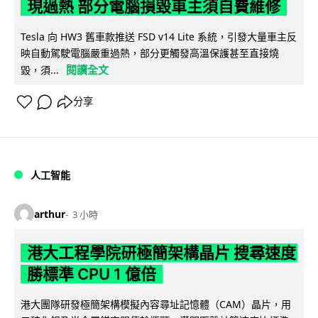
現過熱 部分電腦損毀車主須自費維修
Tesla 向 HW3 舊車款推送 FSD v14 Lite 系統，引發大量車主反
映自動駕駛電腦嚴重過熱，部分更觸發高溫保護甚至直接燒
閱讀全文
毀，須...
分享
人工智能
arthur
3 小時
港大工程學院研極簡架構晶片 搜尋速度
勝標準 CPU 1 億倍
港大團隊研發極簡架構模擬內容尋址記憶體（CAM）晶片，用