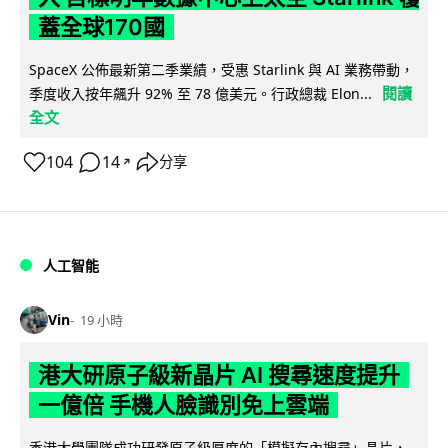
蓋全球170國
SpaceX 公佈最新第二季業績，受惠 Starlink 與 AI 業務帶動，
閱讀
季度收入按年飆升 92% 至 78 億美元。行政總裁 Elon...
全文
104
14
分享
↗
人工智能
Vin
19 小時
港大研原子級新晶片 AI 搜尋速度提升
一億倍 手機人臉識別免上雲端
香港大學團隊成功研發原子級厚度的「模擬存內搜尋」晶片，