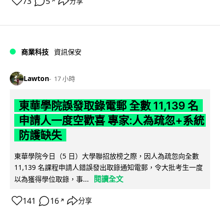
73
5
分享
↗
商業科技
資訊保安
Lawton
17 小時
東華學院誤發取錄電郵 全數 11,139 名
申請人一度空歡喜 專家:人為疏忽+系統
防護缺失
東華學院今日（5 日）大學聯招放榜之際，因人為疏忽向全數
11,139 名課程申請人錯誤發出取錄通知電郵，令大批考生一度
閱讀全文
以為獲得學位取錄，事...
141
16
分享
↗