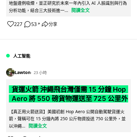
地盤違例吸煙，並正研究於未來一年內引入 AI 人臉識別與行為
閱讀全文
分析功能，結合三大技術進一...
227
53
分享
↗
人工智能
Lawton
23 小時
貨運火箭 沖繩飛台灣僅需 15 分鐘 Hop
Aero 將 550 磅貨物運送至 725 公里外
【真正用火箭送貨】美國初創 Hop Aero 公開自動駕駛貨運火
箭，聲稱可在 15 分鐘內將 250 公斤物資投送 750 公里外，並
閱讀全文
以沖繩...