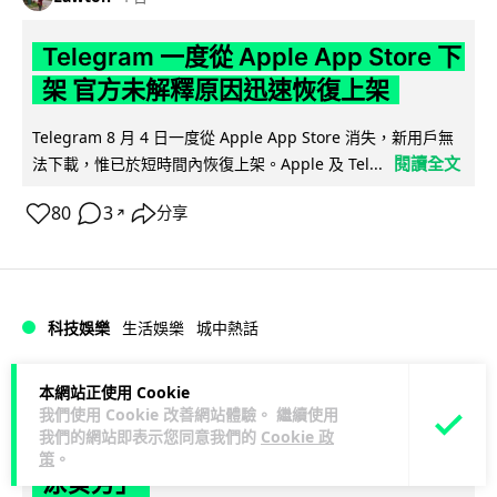
Telegram 一度從 Apple App Store 下
架 官方未解釋原因迅速恢復上架
Telegram 8 月 4 日一度從 Apple App Store 消失，新用戶無
閱讀全文
法下載，惟已於短時間內恢復上架。Apple 及 Tel...
80
3
分享
↗
科技娛樂
生活娛樂
城中熱話
Lawton
1 日
本網站正使用 Cookie
我們使用 Cookie 改善網站體驗。 繼續使用
我們的網站即表示您同意我們的
Cookie 政
葵芳街燈狂閃近 1 小時 網民笑稱「幻彩
策
。
泳葵芳」