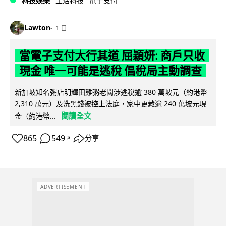
科技娛樂
生活科技
電子支付
Lawton
1 日
當電子支付大行其道 屈穎妍: 商戶只收
現金 唯一可能是逃稅 倡稅局主動調查
新加坡知名粥店明輝田雞粥老闆涉逃稅逾 380 萬坡元（約港幣
2,310 萬元）及洗黑錢被控上法庭，家中更藏逾 240 萬坡元現
閱讀全文
金（約港幣...
865
549
分享
↗
ADVERTISEMENT