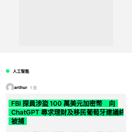
人工智能
arthur
1 日
FBI 探員涉盜 100 萬美元加密幣 向
ChatGPT 尋求理財及移民葡萄牙建議終
被捕