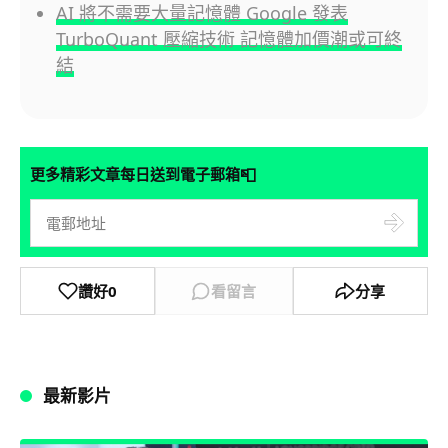
AI 將不需要大量記憶體 Google 發表
TurboQuant 壓縮技術 記憶體加價潮或可終
結
📮
更多精彩文章每日送到電子郵箱
讚好
0
看留言
分享
最新影片