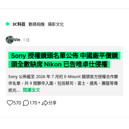
3C科技
數碼相機
攝影文化
Vin
1 日
Sony 授權鏡頭名單公佈 中國廠平價鏡
頭全數缺席 Nikon 已告唯卓仕侵權
Sony 公佈截至 2026 年 7 月的 E-Mount 鏡頭官方授權合作夥
伴名單，共 9 間夥伴入圍，包括蔡司、富士、適馬、騰龍等傳
閱讀全文
統光...
570
170
分享
↗