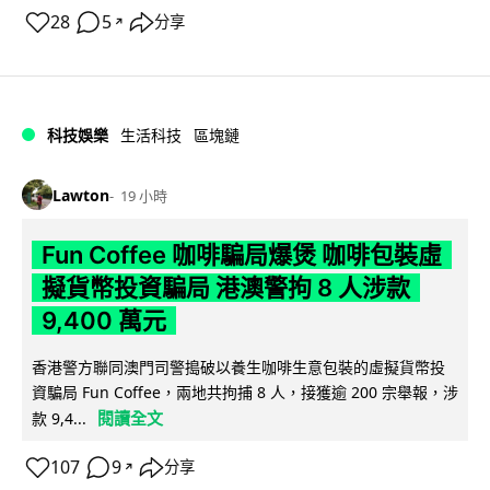
28
5
分享
↗
科技娛樂
生活科技
區塊鏈
Lawton
19 小時
Fun Coffee 咖啡騙局爆煲 咖啡包裝虛
擬貨幣投資騙局 港澳警拘 8 人涉款
9,400 萬元
香港警方聯同澳門司警搗破以養生咖啡生意包裝的虛擬貨幣投
資騙局 Fun Coffee，兩地共拘捕 8 人，接獲逾 200 宗舉報，涉
閱讀全文
款 9,4...
107
9
分享
↗