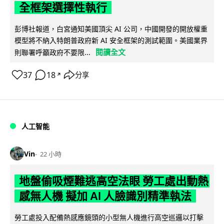
全框架選擇性執行
彭博社報道，白宮通知美國頂尖 AI 公司，中國開發的開放權重
模型將不納入特朗普政府新 AI 安全框架的測試範圍。美國業界
閱讀全文
則聯署呼籲政府不要限...
37
18
分享
↗
人工智能
Vin
22 小時
地盤偷吸煙難逃高空法眼 勞工處出動熱
感無人機 擬加 AI 人臉識別精準執法
勞工處投入配備熱感應鏡頭的小型無人機進行高空巡邏以打擊