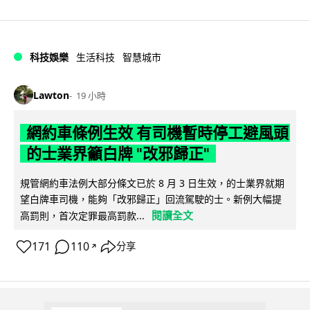
科技娛樂
生活科技
智慧城市
Lawton
19 小時
網約車條例生效 有司機暫時停工避風頭
的士業界籲白牌 "改邪歸正"
規管網約車法例大部分條文已於 8 月 3 日生效，的士業界就期
望白牌車司機，能夠「改邪歸正」回流駕駛的士。新例大幅提
閱讀全文
高罰則，首次定罪最高罰款...
171
110
分享
↗