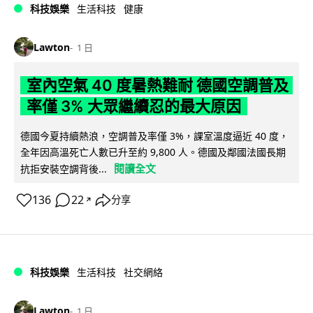
科技娛樂
生活科技
健康
Lawton
1 日
室內空氣 40 度暑熱難耐 德國空調普及
率僅 3% 大眾繼續忍的最大原因
德國今夏持續熱浪，空調普及率僅 3%，課室溫度逼近 40 度，
全年因高溫死亡人數已升至約 9,800 人。德國及鄰國法國長期
閱讀全文
抗拒安裝空調背後...
136
22
分享
↗
科技娛樂
生活科技
社交網絡
Lawton
1 日