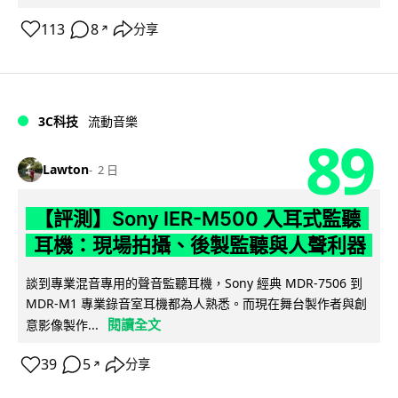
113
8
分享
↗
3C科技
流動音樂
89
Lawton
2 日
【評測】Sony IER-M500 入耳式監聽
耳機：現場拍攝、後製監聽與人聲利器
談到專業混音專用的聲音監聽耳機，Sony 經典 MDR-7506 到
MDR-M1 專業錄音室耳機都為人熟悉。而現在舞台製作者與創
閱讀全文
意影像製作...
39
5
分享
↗