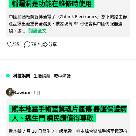
稱漏洞是功能在維修時使用
中國網通廠商智博通電子（Zbtlink Electronics）旗下的路由器
產品爆出嚴重安全漏洞，被發現每 35 秒便會與中國伺服器連
閱讀全文
線，旗...
351
78
分享
↗
科技娛樂
生活娛樂
城中熱話
Lawton
1 日
熊本地震手術室驚魂片瘋傳 醫護保護病
人、逃生門 網民讚值得尊敬
熊本縣 7 月 28 日發生 7.1 級地震，熊本綜合醫院手術室鏡頭拍