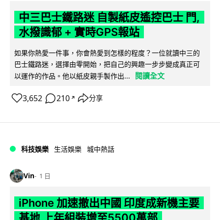
中三巴士鐵路迷 自製紙皮遙控巴士 門,
水撥識郁 + 實時GPS報站
如果你熱愛一件事，你會熱愛到怎樣的程度？一位就讀中三的
巴士鐵路迷，選擇由零開始，把自己的興趣一步步變成真正可
閱讀全文
以運作的作品。他以紙皮親手製作出...
3,652
210
分享
↗
科技娛樂
生活娛樂
城中熱話
Vin
1 日
iPhone 加速撤出中國 印度成新機主要
基地 上年組裝增至5500萬部