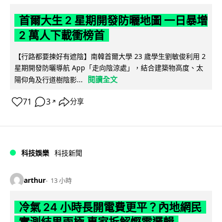
首爾大生 2 星期開發防曬地圖 一日暴增
2 萬人下載衝榜首
【行路都要揀好有遮陰】南韓首爾大學 23 歲學生劉敏俊利用 2
星期開發防曬導航 App「走向陰涼處」，結合建築物高度、太
閱讀全文
陽仰角及行道樹陰影...
71
3
分享
↗
科技娛樂
科技新聞
arthur
13 小時
冷氣 24 小時長開電費更平？內地網民