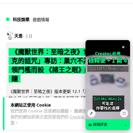
科技娛樂
遊戲情報
天恩
2 日
×
《魔獸世界：至暗之夜》12.1 「烏拉特
克的詛咒」專訪：巢穴不為提高世界首
領門檻而設 《諸王之眠》縮短約 10 分
鐘
《魔獸世界：至暗之夜》版本更新 12.1「烏拉特克的詛咒」將
於 8 月 13 日正式上線，帶來全新區域「盤蛇島」、地城「毒牙
本網站正使用 Cookie
閱讀全文
祭壇」、新型態世...
我們使用 Cookie 改善網站體驗。 繼續使用
🎵
⛶
我們的網站即表示您同意我們的
Cookie 政
116
分享
策
。
📖 詳細評測
→