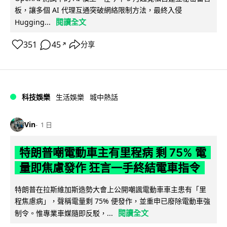
板，讓多個 AI 代理互通突破網絡限制方法，最終入侵
閱讀全文
Hugging...
351
45
分享
↗
科技娛樂
生活娛樂
城中熱話
Vin
1 日
特朗普嘲電動車主有里程病 剩 75% 電
量即焦慮發作 狂言一手終結電車指令
特朗普在拉斯維加斯造勢大會上公開嘲諷電動車車主患有「里
程焦慮病」，聲稱電量剩 75% 便發作，並重申已廢除電動車強
閱讀全文
制令。惟專業車媒隨即反駁，...