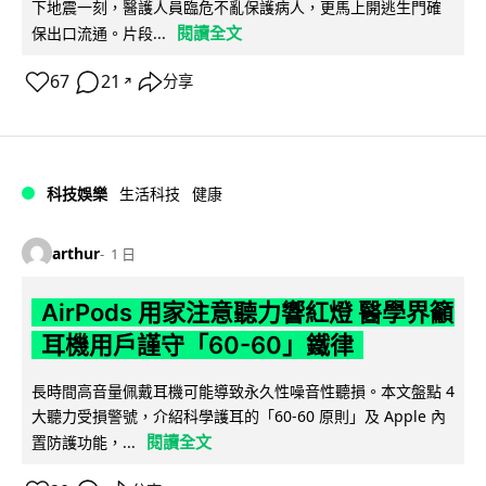
下地震一刻，醫護人員臨危不亂保護病人，更馬上開逃生門確
閱讀全文
保出口流通。片段...
67
21
分享
↗
科技娛樂
生活科技
健康
arthur
1 日
AirPods 用家注意聽力響紅燈 醫學界籲
耳機用戶謹守「60-60」鐵律
長時間高音量佩戴耳機可能導致永久性噪音性聽損。本文盤點 4
大聽力受損警號，介紹科學護耳的「60-60 原則」及 Apple 內
閱讀全文
置防護功能，...