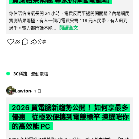
實測結果兩極 專家拆解慳電邏輯
你信唔信冷氣長開 24 小時，電費反而平過開開關關？內地網民
實測結果兩極，有人一個月電費只需 118 元人民幣，有人飆到
閱讀全文
過千。電力部門話不能...
28
分享
3C科技
流動電腦
Lawton
1 日
2026 買電腦新趨勢公開！ 如何享最多
優惠 從極致便攜到電競標竿 揀選啱你
的高效能 PC