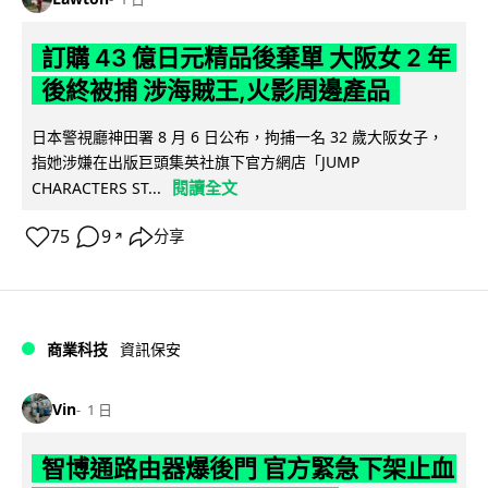
訂購 43 億日元精品後棄單 大阪女 2 年
後終被捕 涉海賊王,火影周邊產品
日本警視廳神田署 8 月 6 日公布，拘捕一名 32 歲大阪女子，
指她涉嫌在出版巨頭集英社旗下官方網店「JUMP
閱讀全文
CHARACTERS ST...
75
9
分享
↗
商業科技
資訊保安
Vin
1 日
智博通路由器爆後門 官方緊急下架止血