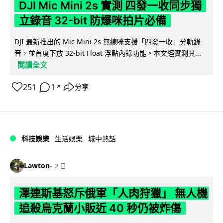
DJI Mic Mini 2s 實測 四發一收同步獨
立錄音 32-bit 防爆咪拍片必備
DJI 最新推出的 Mic Mini 2s 無線咪支援「四發一收」分軌錄
音，並首度下放 32-bit Float 浮點內錄功能。本文經實測其...
閱讀全文
251
1
分享
↗
科技娛樂
生活娛樂
城中熱話
Lawton
2 日
澤連斯基怒斥俄軍「人肉狩獵」 無人機
追殺烏克蘭小販近 40 秒仍被炸傷