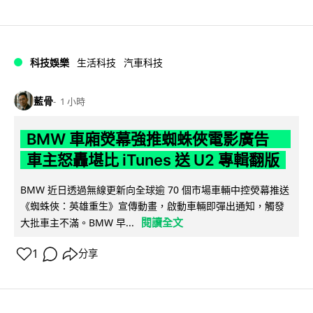
科技娛樂
生活科技
汽車科技
藍骨
1 小時
BMW 車廂熒幕強推蜘蛛俠電影廣告
車主怒轟堪比 iTunes 送 U2 專輯翻版
BMW 近日透過無線更新向全球逾 70 個市場車輛中控熒幕推送
《蜘蛛俠：英雄重生》宣傳動畫，啟動車輛即彈出通知，觸發
閱讀全文
大批車主不滿。BMW 早...
1
分享