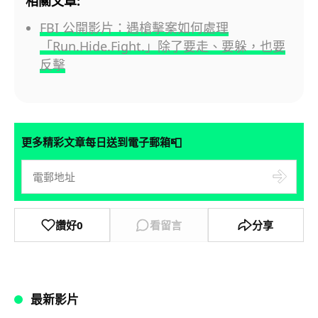
相關文章:
FBI 公開影片：遇槍擊案如何處理
「Run.Hide.Fight.」除了要走、要躲，也要
反擊
📮
更多精彩文章每日送到電子郵箱
讚好
0
看留言
分享
最新影片