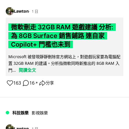
Lawton
1 日
微軟刪走 32GB RAM 遊戲建議 分析:
為 8GB Surface 銷售鋪路 連自家
Copilot+ 門檻也未到
Microsoft 被發現靜靜刪除官方網站上，對遊戲玩家要為電腦配
置 32GB RAM 的建議。分析指微軟同時新推出的 8GB RAM 入
閱讀全文
門...
163
16
分享
↗
科技娛樂
影視娛樂
Lawton
1 日