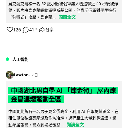
烏克蘭克爾松一名 52 歲小販被俄軍無人機追擊近 40 秒後被炸
傷，影片由烏克蘭總統澤連斯基公開。他直斥俄軍對平民進行
閱讀全文
「狩獵式」攻擊，烏克蘭...
126
41
分享
↗
人工智能
Lawton
2 日
中國湖北男自學 AI 「煉金術」 屋內煉
金冒濃煙驚動全區
中國湖北黃石一名男子見金價高企，利用 AI 自學提煉黃金，在
租住單位私設高壓爐及作坊冶煉，過程產生大量刺鼻濃煙，驚
閱讀全文
動鄰居報警。警方到場揭發整...