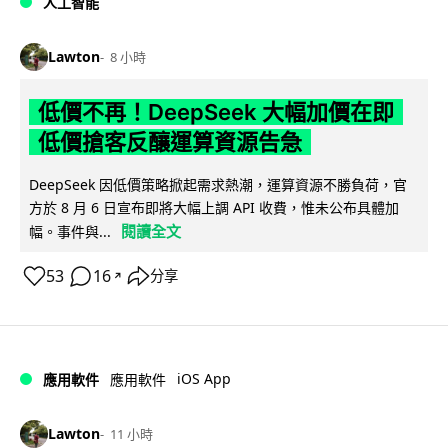
人工智能
Lawton
8 小時
低價不再！DeepSeek 大幅加價在即
低價搶客反釀運算資源告急
DeepSeek 因低價策略掀起需求熱潮，運算資源不勝負荷，官
方於 8 月 6 日宣布即將大幅上調 API 收費，惟未公布具體加
閱讀全文
幅。事件與...
53
16
分享
↗
iOS App
應用軟件
應用軟件
Lawton
11 小時