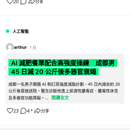
20
分享
人工智能
arthur
1 日
AI 減肥餐單配合高強度操練 成都男
45 日減 20 公斤後多器官衰竭
成都一名男子跟隨 AI 制訂高強度減脂計劃，45 日內減去約 20
公斤後昏迷送院。醫生診斷他患上尿源性膿毒症、膿毒性休克
閱讀全文
及多器官功能障礙。...
23
4
分享
↗