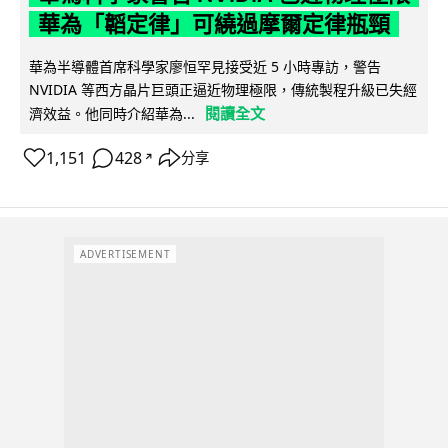
華為「韜定律」可繞過摩爾定律瓶頸
華為半導體首席科學家廖恒罕見接受近 5 小時專訪，警告
NVIDIA 等西方晶片巨頭正逼近物理極限，傳統製程升級已失經
閱讀全文
濟效益。他同時介紹華為...
1,151
428
分享
↗
ADVERTISEMENT