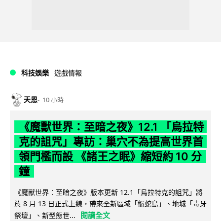
科技娛樂
遊戲情報
天恩
10 小時
《魔獸世界：至暗之夜》12.1 「烏拉特
克的詛咒」專訪：巢穴不為提高世界首
領門檻而設 《諸王之眠》縮短約 10 分
鐘
《魔獸世界：至暗之夜》版本更新 12.1「烏拉特克的詛咒」將
於 8 月 13 日正式上線，帶來全新區域「盤蛇島」、地城「毒牙
閱讀全文
祭壇」、新型態世...