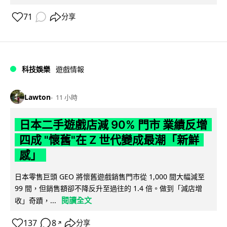
71
分享
科技娛樂
遊戲情報
Lawton
11 小時
日本二手遊戲店減 90% 門市 業績反增
四成 "懷舊"在 Z 世代變成最潮「新鮮
感」
日本零售巨頭 GEO 將懷舊遊戲銷售門市從 1,000 間大幅減至
99 間，但銷售額卻不降反升至過往的 1.4 倍。做到「減店增
閱讀全文
收」奇蹟，...
137
8
分享
↗