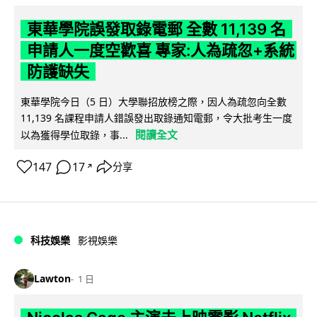
東華學院誤發取錄電郵 全數 11,139 名
申請人一度空歡喜 專家:人為疏忽+系統
防護缺失
東華學院今日（5 日）大學聯招放榜之際，因人為疏忽向全數
11,139 名課程申請人錯誤發出取錄通知電郵，令大批考生一度
閱讀全文
以為獲得學位取錄，事...
147
17
分享
↗
科技娛樂
影視娛樂
Lawton
1 日