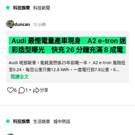
科技娛樂
科技新聞
duncan
12 小時
Audi 最慳電量產車現身 A2 e-tron 迷
彩造型曝光 快充 26 分鐘充滿 8 成電
Audi 呢部新車，能耗竟然係25年前嘅一半。 A2 e-tron 風阻低
至0.24，每百公里只需12.8 kWh，一度電行到7.8公里。6...
閱讀全文
6
1
分享
↗
科技娛樂
生活娛樂
城中熱話