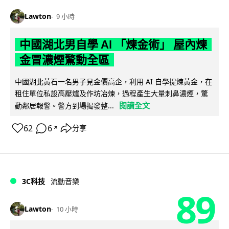
Lawton
9 小時
中國湖北男自學 AI 「煉金術」 屋內煉
金冒濃煙驚動全區
中國湖北黃石一名男子見金價高企，利用 AI 自學提煉黃金，在
租住單位私設高壓爐及作坊冶煉，過程產生大量刺鼻濃煙，驚
閱讀全文
動鄰居報警。警方到場揭發整...
62
6
分享
↗
3C科技
流動音樂
89
Lawton
10 小時