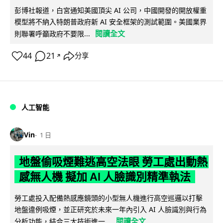
彭博社報道，白宮通知美國頂尖 AI 公司，中國開發的開放權重
模型將不納入特朗普政府新 AI 安全框架的測試範圍。美國業界
閱讀全文
則聯署呼籲政府不要限...
44
21
分享
↗
人工智能
Vin
1 日
地盤偷吸煙難逃高空法眼 勞工處出動熱
感無人機 擬加 AI 人臉識別精準執法
勞工處投入配備熱感應鏡頭的小型無人機進行高空巡邏以打擊
地盤違例吸煙，並正研究於未來一年內引入 AI 人臉識別與行為
閱讀全文
分析功能，結合三大技術進一...