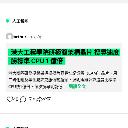
人工智能
arthur
20 小時
港大工程學院研極簡架構晶片 搜尋速度
勝標準 CPU 1 億倍
港大團隊研發極簡架構模擬內容尋址記憶體（CAM）晶片，用
二硫化鉬及半金屬銻克服傳輸瓶頸，漢明距離計算速度比標準
閱讀全文
CPU快1億倍，每次搜尋耗能低...
40
17
分享
↗