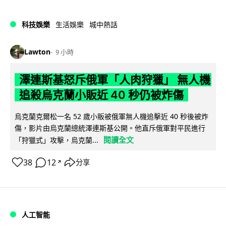
科技娛樂
生活娛樂
城中熱話
Lawton
9 小時
澤連斯基怒斥俄軍「人肉狩獵」 無人機
追殺烏克蘭小販近 40 秒仍被炸傷
烏克蘭克爾松一名 52 歲小販被俄軍無人機追擊近 40 秒後被炸
傷，影片由烏克蘭總統澤連斯基公開。他直斥俄軍對平民進行
閱讀全文
「狩獵式」攻擊，烏克蘭...
38
12
分享
↗
人工智能