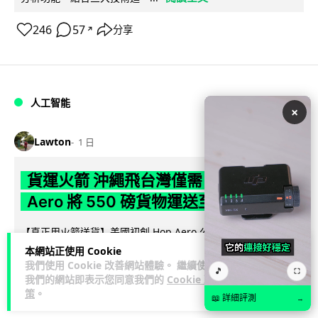
246
57
分享
↗
人工智能
×
Lawton
1 日
貨運火箭 沖繩飛台灣僅需 15 分鐘 Hop
Aero 將 550 磅貨物運送至 725 公里外
【真正用火箭送貨】美國初創 Hop Aero 公開自動駕駛貨運火
箭，聲稱可在 15 分鐘內將 250 公斤物資投送 750 公里外，並
本網站正使用 Cookie
閱讀全文
我們使用 Cookie 改善網站體驗。 繼續使用
以沖繩...
🎵
⛶
我們的網站即表示您同意我們的
Cookie 政
策
。
55
6
分享
↗
📖 詳細評測
→