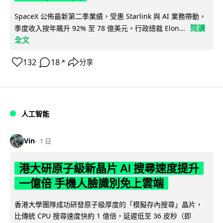
SpaceX 公佈最新第二季業績，受惠 Starlink 與 AI 業務帶動，
閱讀
季度收入按年飆升 92% 至 78 億美元。行政總裁 Elon...
全文
132
18
分享
↗
人工智能
Vin
1 日
港大研原子級新晶片 AI 搜尋速度提升
一億倍 手機人臉識別免上雲端
香港大學團隊成功研發原子級厚度的「模擬存內搜尋」晶片，
比傳統 CPU 搜尋速度快約 1 億倍，延遲低至 36 皮秒（即