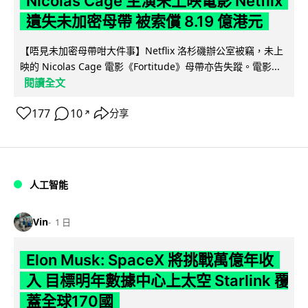
Nicolas Cage 主演未上映電影 Netflix
遺失未加密母帶 被索償 8.19 億港元
【唔見未加密母帶咁大件事】Netflix 洛杉磯辦公室被竊，未上
映的 Nicolas Cage 電影《Fortitude》母帶亦告失蹤。電影...
閱讀全文
177
10
分享
↗
人工智能
Vin
1 日
Elon Musk: SpaceX 將挑戰萬億年收
入 目標明年數據中心上太空 Starlink 覆
蓋全球170國