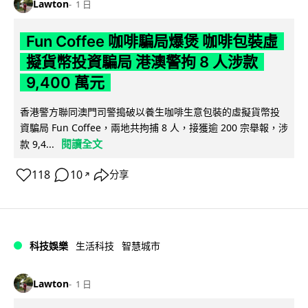
Lawton
1 日
Fun Coffee 咖啡騙局爆煲 咖啡包裝虛
擬貨幣投資騙局 港澳警拘 8 人涉款
9,400 萬元
香港警方聯同澳門司警搗破以養生咖啡生意包裝的虛擬貨幣投
資騙局 Fun Coffee，兩地共拘捕 8 人，接獲逾 200 宗舉報，涉
閱讀全文
款 9,4...
118
10
分享
↗
科技娛樂
生活科技
智慧城市
Lawton
1 日