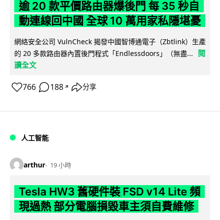
逾 20 款平價路由器爆後門 每 35 秒自
動連線回中國 全球 10 萬用家私隱堪憂
網絡安全公司 VulnCheck 揭發中國智博通電子（Zbtlink）生產
閱
的 20 多款路由器內置後門程式「Endlessdoors」（無盡...
讀全文
766
188
分享
↗
人工智能
arthur
19 小時
Tesla HW3 舊硬件裝 FSD v14 Lite 頻
現過熱 部分電腦損毀車主須自費維修