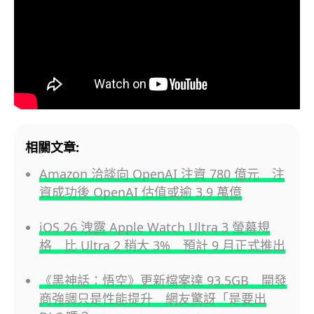
相關文章:
Amazon 洽談向 OpenAI 注資 780 億元 注
資成功後 OpenAI 估值或逾 3.9 萬億
iOS 26 洩露 Apple Watch Ultra 3 螢幕規
格 比 Ultra 2 稍大 3% 預計 9 月正式推出
《黑神話：悟空》更新檔案達 93.5GB 開發
商強調只是性能提升 網友驚訝「是要出