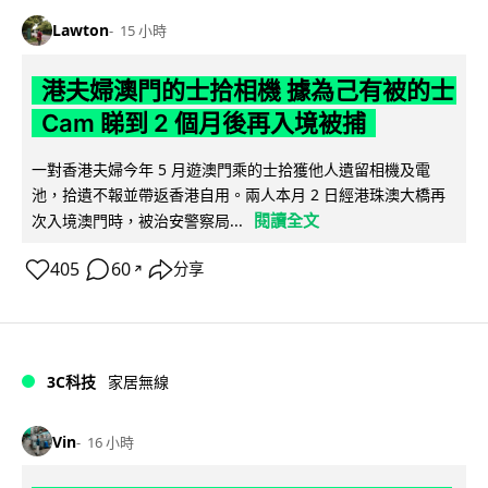
Lawton
15 小時
港夫婦澳門的士拾相機 據為己有被的士
Cam 睇到 2 個月後再入境被捕
一對香港夫婦今年 5 月遊澳門乘的士拾獲他人遺留相機及電
池，拾遺不報並帶返香港自用。兩人本月 2 日經港珠澳大橋再
閱讀全文
次入境澳門時，被治安警察局...
405
60
分享
↗
3C科技
家居無線
Vin
16 小時