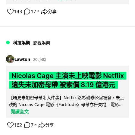
143
17
分享
↗
科技娛樂
影視娛樂
Lawton
20 小時
Nicolas Cage 主演未上映電影 Netflix
遺失未加密母帶 被索償 8.19 億港元
【唔見未加密母帶咁大件事】Netflix 洛杉磯辦公室被竊，未上
映的 Nicolas Cage 電影《Fortitude》母帶亦告失蹤。電影...
閱讀全文
162
7
分享
↗