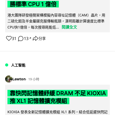
勝標準 CPU 1 億倍
港大團隊研發極簡架構模擬內容尋址記憶體（CAM）晶片，用
二硫化鉬及半金屬銻克服傳輸瓶頸，漢明距離計算速度比標準
閱讀全文
CPU快1億倍，每次搜尋耗能低...
31
13
分享
↗
人工智能
Lawton
19 小時
靠快閃記憶體紓緩 DRAM 不足 KIOXIA
推 XL1 記憶體擴充模組
KIOXIA 發表全新記憶體擴充模組 XL1 系列，結合低延遲快閃記