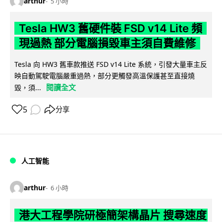
arthur
5 小時
Tesla HW3 舊硬件裝 FSD v14 Lite 頻
現過熱 部分電腦損毀車主須自費維修
Tesla 向 HW3 舊車款推送 FSD v14 Lite 系統，引發大量車主反
映自動駕駛電腦嚴重過熱，部分更觸發高溫保護甚至直接燒
閱讀全文
毀，須...
5
分享
人工智能
arthur
6 小時
港大工程學院研極簡架構晶片 搜尋速度