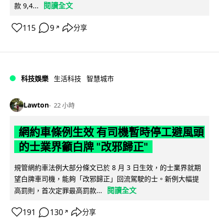
閱讀全文
款 9,4...
115
9
分享
↗
科技娛樂
生活科技
智慧城市
Lawton
22 小時
網約車條例生效 有司機暫時停工避風頭
的士業界籲白牌 "改邪歸正"
規管網約車法例大部分條文已於 8 月 3 日生效，的士業界就期
望白牌車司機，能夠「改邪歸正」回流駕駛的士。新例大幅提
閱讀全文
高罰則，首次定罪最高罰款...
191
130
分享
↗