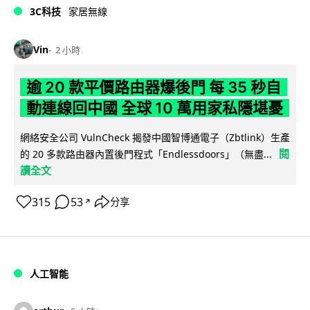
3C科技
家居無線
Vin
2 小時
逾 20 款平價路由器爆後門 每 35 秒自
動連線回中國 全球 10 萬用家私隱堪憂
網絡安全公司 VulnCheck 揭發中國智博通電子（Zbtlink）生產
閱
的 20 多款路由器內置後門程式「Endlessdoors」（無盡...
讀全文
315
53
分享
↗
人工智能