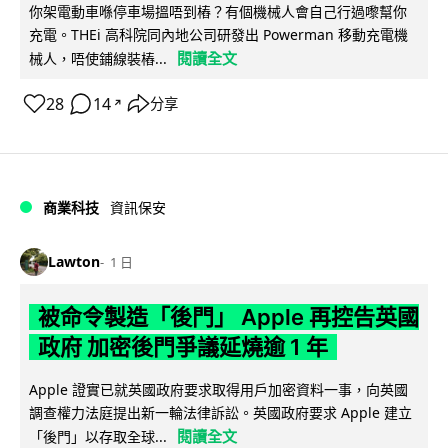
你架電動車喺停車場搵唔到樁？有個機械人會自己行過嚟幫你
充電。THEi 高科院同內地公司研發出 Powerman 移動充電機
閱讀全文
械人，唔使鋪線裝樁...
28
14
分享
↗
商業科技
資訊保安
Lawton
1 日
被命令製造「後門」 Apple 再控告英國
政府 加密後門爭議延燒逾 1 年
Apple 證實已就英國政府要求取得用戶加密資料一事，向英國
調查權力法庭提出新一輪法律訴訟。英國政府要求 Apple 建立
閱讀全文
「後門」以存取全球...