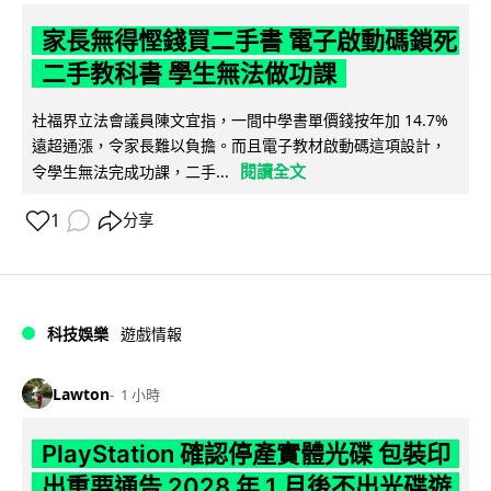
家長無得慳錢買二手書 電子啟動碼鎖死
二手教科書 學生無法做功課
社福界立法會議員陳文宜指，一間中學書單價錢按年加 14.7%
遠超通漲，令家長難以負擔。而且電子教材啟動碼這項設計，
閱讀全文
令學生無法完成功課，二手...
1
分享
科技娛樂
遊戲情報
Lawton
1 小時
PlayStation 確認停產實體光碟 包裝印
出重要通告 2028 年 1 月後不出光碟遊