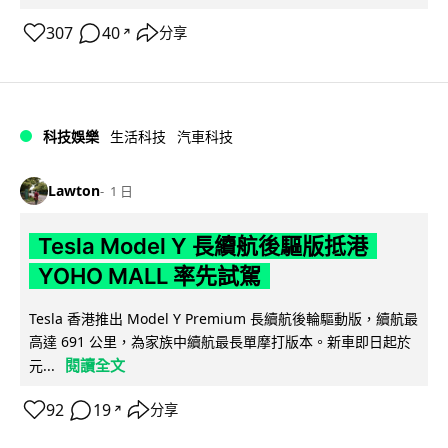
307
40
分享
↗
科技娛樂
生活科技
汽車科技
Lawton
1 日
Tesla Model Y 長續航後驅版抵港
YOHO MALL 率先試駕
Tesla 香港推出 Model Y Premium 長續航後輪驅動版，續航最
高達 691 公里，為家族中續航最長單摩打版本。新車即日起於
閱讀全文
元...
92
19
分享
↗