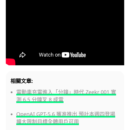
相關文章:
電動車充電進入「分鐘」時代 Zeekr 001 實
測 6.5 分鐘叉 8 成電
OpenAI GPT-5.6 獲准推出 預計本週四登場
擴大限制目標全體用戶可用