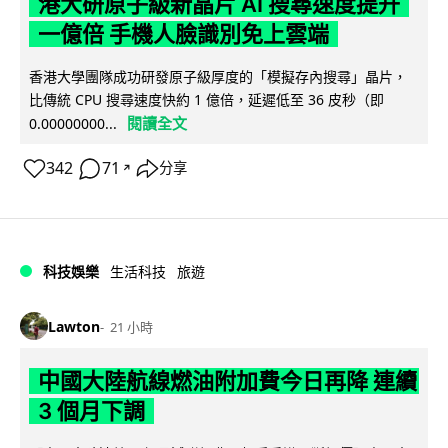
港大研原子級新晶片 AI 搜尋速度提升
一億倍 手機人臉識別免上雲端
香港大學團隊成功研發原子級厚度的「模擬存內搜尋」晶片，
比傳統 CPU 搜尋速度快約 1 億倍，延遲低至 36 皮秒（即
閱讀全文
0.00000000...
342
71
分享
↗
科技娛樂
生活科技
旅遊
Lawton
21 小時
中國大陸航線燃油附加費今日再降 連續
3 個月下調