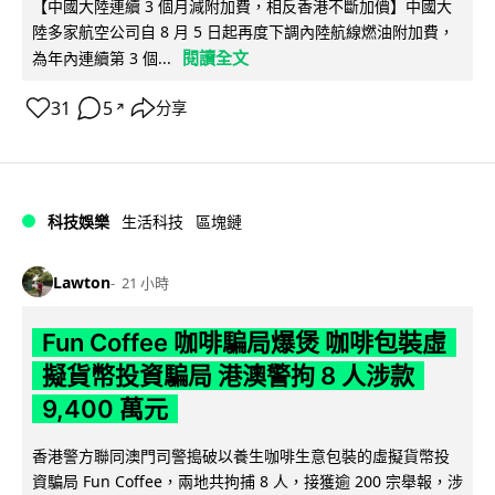
【中國大陸連續 3 個月減附加費，相反香港不斷加價】中國大
陸多家航空公司自 8 月 5 日起再度下調內陸航線燃油附加費，
閱讀全文
為年內連續第 3 個...
31
5
分享
↗
科技娛樂
生活科技
區塊鏈
Lawton
21 小時
Fun Coffee 咖啡騙局爆煲 咖啡包裝虛
擬貨幣投資騙局 港澳警拘 8 人涉款
9,400 萬元
香港警方聯同澳門司警搗破以養生咖啡生意包裝的虛擬貨幣投
資騙局 Fun Coffee，兩地共拘捕 8 人，接獲逾 200 宗舉報，涉