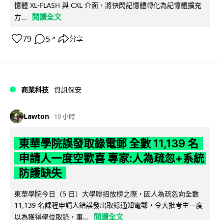
憶體 XL-FLASH 與 CXL 介面，將快閃記憶體轉化為記憶體擴充
閱讀全文
方...
79
5
分享
↗
商業科技
資訊保安
Lawton
19 小時
東華學院誤發取錄電郵 全數 11,139 名
申請人一度空歡喜 專家:人為疏忽+系統
防護缺失
東華學院今日（5 日）大學聯招放榜之際，因人為疏忽向全數
11,139 名課程申請人錯誤發出取錄通知電郵，令大批考生一度
閱讀全文
以為獲得學位取錄，事...