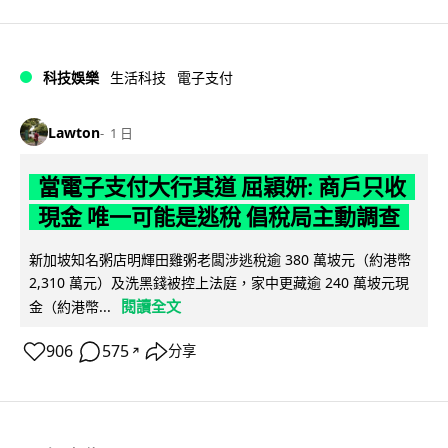
科技娛樂
生活科技
電子支付
Lawton
1 日
當電子支付大行其道 屈穎妍: 商戶只收
現金 唯一可能是逃稅 倡稅局主動調查
新加坡知名粥店明輝田雞粥老闆涉逃稅逾 380 萬坡元（約港幣
2,310 萬元）及洗黑錢被控上法庭，家中更藏逾 240 萬坡元現
閱讀全文
金（約港幣...
906
575
分享
↗