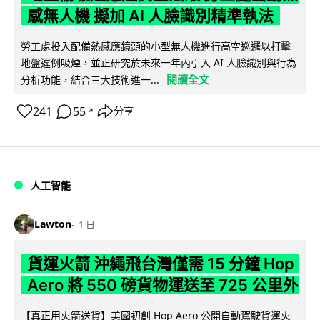
感無人機 擬加 AI 人臉識別精準執法
勞工處投入配備熱感應鏡頭的小型無人機進行高空巡邏以打擊
地盤違例吸煙，並正研究於未來一年內引入 AI 人臉識別與行為
閱讀全文
分析功能，結合三大技術進一...
241
55
分享
↗
人工智能
Lawton
1 日
貨運火箭 沖繩飛台灣僅需 15 分鐘 Hop
Aero 將 550 磅貨物運送至 725 公里外
【真正用火箭送貨】美國初創 Hop Aero 公開自動駕駛貨運火