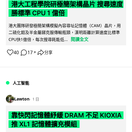
港大工程學院研極簡架構晶片 搜尋速度
勝標準 CPU 1 億倍
港大團隊研發極簡架構模擬內容尋址記憶體（CAM）晶片，用
二硫化鉬及半金屬銻克服傳輸瓶頸，漢明距離計算速度比標準
閱讀全文
CPU快1億倍，每次搜尋耗能低...
40
17
分享
↗
人工智能
Lawton
1 日
靠快閃記憶體紓緩 DRAM 不足 KIOXIA
推 XL1 記憶體擴充模組