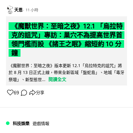
天恩
11 小時
《魔獸世界：至暗之夜》12.1 「烏拉特
克的詛咒」專訪：巢穴不為提高世界首
領門檻而設 《諸王之眠》縮短約 10 分
鐘
《魔獸世界：至暗之夜》版本更新 12.1「烏拉特克的詛咒」將
於 8 月 13 日正式上線，帶來全新區域「盤蛇島」、地城「毒牙
閱讀全文
祭壇」、新型態世...
69
分享
科技娛樂
遊戲情報