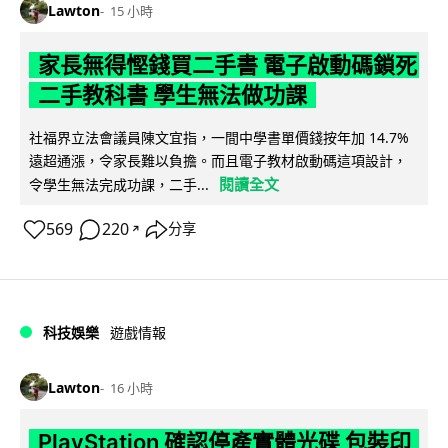
Lawton
15 小時
家長無得慳錢買二手書 電子啟動碼鎖死
二手教科書 學生無法做功課
社福界立法會議員陳文宜指，一間中學書單價錢按年加 14.7%
遠超通漲，令家長難以負擔。而且電子教材啟動碼這項設計，
閱讀全文
令學生無法完成功課，二手...
569
220
分享
↗
科技娛樂
遊戲情報
Lawton
16 小時
PlayStation 確認停產實體光碟 包裝印