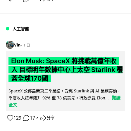
人工智能
Vin
1 日
Elon Musk: SpaceX 將挑戰萬億年收
入 目標明年數據中心上太空 Starlink 覆
蓋全球170國
SpaceX 公佈最新第二季業績，受惠 Starlink 與 AI 業務帶動，
閱讀
季度收入按年飆升 92% 至 78 億美元。行政總裁 Elon...
全文
129
17
分享
↗