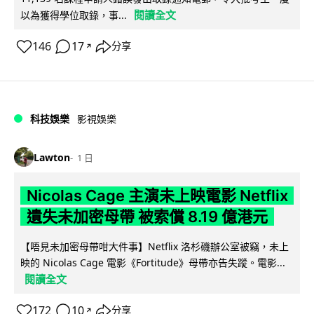
閱讀全文
以為獲得學位取錄，事...
146
17
分享
↗
科技娛樂
影視娛樂
Lawton
1 日
Nicolas Cage 主演未上映電影 Netflix
遺失未加密母帶 被索償 8.19 億港元
【唔見未加密母帶咁大件事】Netflix 洛杉磯辦公室被竊，未上
映的 Nicolas Cage 電影《Fortitude》母帶亦告失蹤。電影...
閱讀全文
172
10
分享
↗