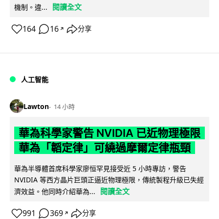
閱讀全文
機制。違...
164
16
分享
↗
人工智能
Lawton
14 小時
華為科學家警告 NVIDIA 已近物理極限
華為「韜定律」可繞過摩爾定律瓶頸
華為半導體首席科學家廖恒罕見接受近 5 小時專訪，警告
NVIDIA 等西方晶片巨頭正逼近物理極限，傳統製程升級已失經
閱讀全文
濟效益。他同時介紹華為...
991
369
分享
↗