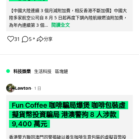
【中國大陸連續 3 個月減附加費，相反香港不斷加價】中國大
陸多家航空公司自 8 月 5 日起再度下調內陸航線燃油附加費，
閱讀全文
為年內連續第 3 個...
31
5
分享
↗
科技娛樂
生活科技
區塊鏈
Lawton
1 日
Fun Coffee 咖啡騙局爆煲 咖啡包裝虛
擬貨幣投資騙局 港澳警拘 8 人涉款
9,400 萬元
香港警方聯同澳門司警搗破以養生咖啡生意包裝的虛擬貨幣投