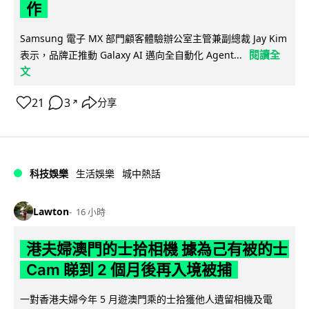
作
Samsung 電子 MX 部門顧客體驗辦公室主管兼副總裁 Jay Kim
閱讀全
表示，品牌正推動 Galaxy AI 邁向全自動化 Agent...
文
21
3
分享
↗
科技娛樂
生活娛樂
城中熱話
Lawton
16 小時
港夫婦澳門的士拾相機 據為己有被的士
Cam 睇到 2 個月後再入境被捕
一對香港夫婦今年 5 月遊澳門乘的士拾獲他人遺留相機及電