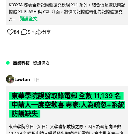
KIOXIA 發表全新記憶體擴充模組 XL1 系列，結合低延遲快閃記
憶體 XL-FLASH 與 CXL 介面，將快閃記憶體轉化為記憶體擴充
閱讀全文
方...
84
5
分享
↗
商業科技
資訊保安
Lawton
1 日
東華學院誤發取錄電郵 全數 11,139 名
申請人一度空歡喜 專家:人為疏忽+系統
防護缺失
東華學院今日（5 日）大學聯招放榜之際，因人為疏忽向全數
11,139 名課程申請人錯誤發出取錄通知電郵，令大批考生一度