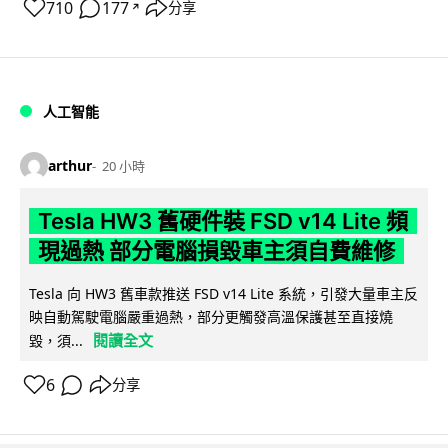
710
177
分享
↗
人工智能
arthur
20 小時
Tesla HW3 舊硬件裝 FSD v14 Lite 頻
現過熱 部分電腦損毀車主須自費維修
Tesla 向 HW3 舊車款推送 FSD v14 Lite 系統，引發大量車主反
映自動駕駛電腦嚴重過熱，部分更觸發高溫保護甚至直接燒
閱讀全文
毀，須...
6
分享