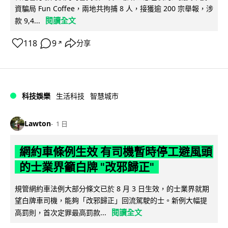
資騙局 Fun Coffee，兩地共拘捕 8 人，接獲逾 200 宗舉報，涉
閱讀全文
款 9,4...
118
9
分享
↗
科技娛樂
生活科技
智慧城市
Lawton
1 日
網約車條例生效 有司機暫時停工避風頭
的士業界籲白牌 "改邪歸正"
規管網約車法例大部分條文已於 8 月 3 日生效，的士業界就期
望白牌車司機，能夠「改邪歸正」回流駕駛的士。新例大幅提
閱讀全文
高罰則，首次定罪最高罰款...