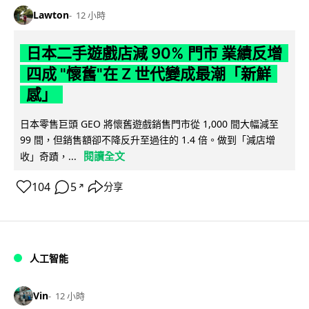
Lawton
12 小時
日本二手遊戲店減 90% 門市 業績反增
四成 "懷舊"在 Z 世代變成最潮「新鮮
感」
日本零售巨頭 GEO 將懷舊遊戲銷售門市從 1,000 間大幅減至
99 間，但銷售額卻不降反升至過往的 1.4 倍。做到「減店增
閱讀全文
收」奇蹟，...
104
5
分享
↗
人工智能
Vin
12 小時