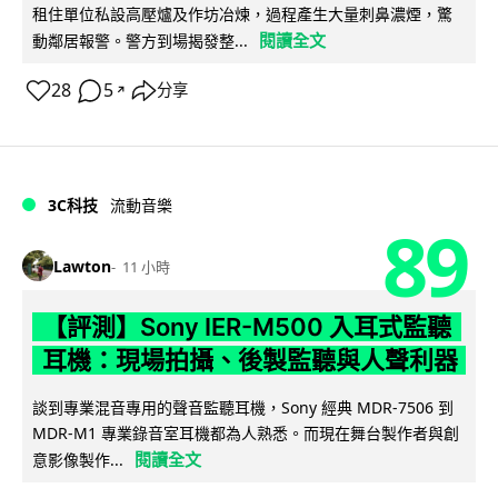
租住單位私設高壓爐及作坊冶煉，過程產生大量刺鼻濃煙，驚
閱讀全文
動鄰居報警。警方到場揭發整...
28
5
分享
↗
3C科技
流動音樂
89
Lawton
11 小時
【評測】Sony IER-M500 入耳式監聽
耳機：現場拍攝、後製監聽與人聲利器
談到專業混音專用的聲音監聽耳機，Sony 經典 MDR-7506 到
MDR-M1 專業錄音室耳機都為人熟悉。而現在舞台製作者與創
閱讀全文
意影像製作...