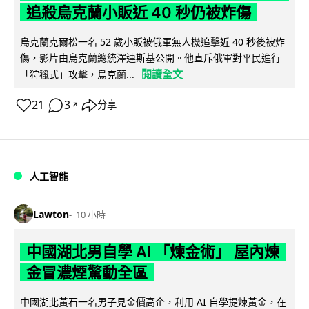
追殺烏克蘭小販近 40 秒仍被炸傷
烏克蘭克爾松一名 52 歲小販被俄軍無人機追擊近 40 秒後被炸
傷，影片由烏克蘭總統澤連斯基公開。他直斥俄軍對平民進行
閱讀全文
「狩獵式」攻擊，烏克蘭...
21
3
分享
↗
人工智能
Lawton
10 小時
中國湖北男自學 AI 「煉金術」 屋內煉
金冒濃煙驚動全區
中國湖北黃石一名男子見金價高企，利用 AI 自學提煉黃金，在