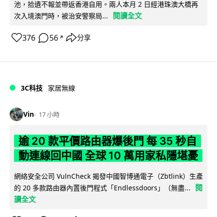
池，拾遺不報並帶返香港自用。兩人本月 2 日經港珠澳大橋再
閱讀全文
次入境澳門時，被治安警察局...
376
56
分享
↗
3C科技
家居無線
Vin
17 小時
逾 20 款平價路由器爆後門 每 35 秒自
動連線回中國 全球 10 萬用家私隱堪憂
網絡安全公司 VulnCheck 揭發中國智博通電子（Zbtlink）生產
閱
的 20 多款路由器內置後門程式「Endlessdoors」（無盡...
讀全文