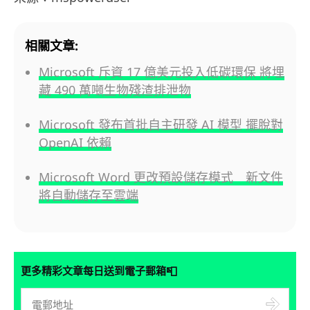
相關文章:
Microsoft 斥資 17 億美元投入低碳環保 將埋
藏 490 萬噸生物殘渣排泄物
Microsoft 發布首批自主研發 AI 模型 擺脫對
OpenAI 依賴
Microsoft Word 更改預設儲存模式 新文件
將自動儲存至雲端
📮
更多精彩文章每日送到電子郵箱