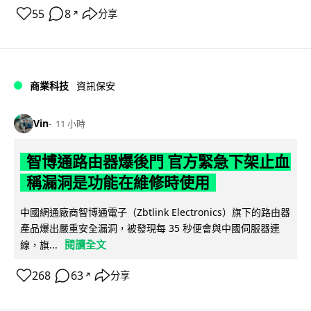
55
8
分享
↗
商業科技
資訊保安
Vin
11 小時
智博通路由器爆後門 官方緊急下架止血
稱漏洞是功能在維修時使用
中國網通廠商智博通電子（Zbtlink Electronics）旗下的路由器
產品爆出嚴重安全漏洞，被發現每 35 秒便會與中國伺服器連
閱讀全文
線，旗...
268
63
分享
↗