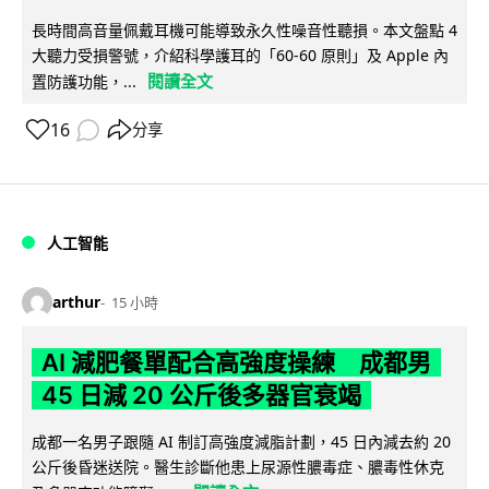
長時間高音量佩戴耳機可能導致永久性噪音性聽損。本文盤點 4
大聽力受損警號，介紹科學護耳的「60-60 原則」及 Apple 內
閱讀全文
置防護功能，...
16
分享
人工智能
arthur
15 小時
AI 減肥餐單配合高強度操練 成都男
45 日減 20 公斤後多器官衰竭
成都一名男子跟隨 AI 制訂高強度減脂計劃，45 日內減去約 20
公斤後昏迷送院。醫生診斷他患上尿源性膿毒症、膿毒性休克