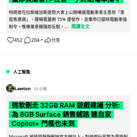
特朗普在拉斯維加斯造勢大會上公開嘲諷電動車車主患有「里
程焦慮病」，聲稱電量剩 75% 便發作，並重申已廢除電動車強
閱讀全文
制令。惟專業車媒隨即反駁，...
452
204
分享
↗
人工智能
Lawton
10 小時
微軟刪走 32GB RAM 遊戲建議 分析:
為 8GB Surface 銷售鋪路 連自家
Copilot+ 門檻也未到
Microsoft 被發現靜靜刪除官方網站上，對遊戲玩家要為電腦配