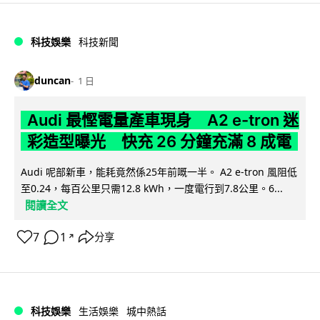
科技娛樂
科技新聞
duncan
1 日
Audi 最慳電量產車現身 A2 e-tron 迷
彩造型曝光 快充 26 分鐘充滿 8 成電
Audi 呢部新車，能耗竟然係25年前嘅一半。 A2 e-tron 風阻低
至0.24，每百公里只需12.8 kWh，一度電行到7.8公里。6...
閱讀全文
7
1
分享
↗
科技娛樂
生活娛樂
城中熱話