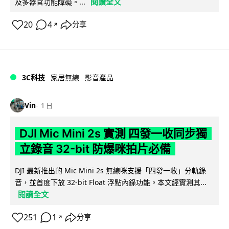
閱讀全文
及多器官功能障礙。...
20
4
分享
↗
3C科技
家居無線
影音產品
Vin
1 日
DJI Mic Mini 2s 實測 四發一收同步獨
立錄音 32-bit 防爆咪拍片必備
DJI 最新推出的 Mic Mini 2s 無線咪支援「四發一收」分軌錄
音，並首度下放 32-bit Float 浮點內錄功能。本文經實測其...
閱讀全文
251
1
分享
↗