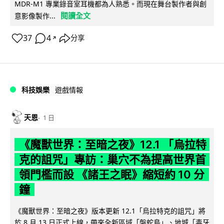
MDR-M1 專業錄音室耳機都為人熟悉。而現在舞台製作者與創
閱讀全文
意影像製作...
37
4
分享
↗
科技娛樂
遊戲情報
天恩
1 日
《魔獸世界：至暗之夜》12.1 「烏拉特
克的詛咒」專訪：巢穴不為提高世界首
領門檻而設 《諸王之眠》縮短約 10 分
鐘
《魔獸世界：至暗之夜》版本更新 12.1「烏拉特克的詛咒」將
於 8 月 13 日正式上線，帶來全新區域「盤蛇島」、地城「毒牙