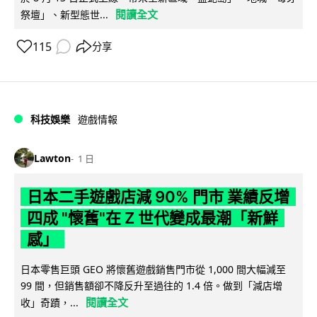
閱讀全文
祭壇」、新型態世...
115
分享
科技娛樂
遊戲情報
Lawton
1 日
日本二手遊戲店減 90% 門市 業績反增
四成 "懷舊"在 Z 世代變成最潮「新鮮
感」
日本零售巨頭 GEO 將懷舊遊戲銷售門市從 1,000 間大幅減至
99 間，但銷售額卻不降反升至過往的 1.4 倍。做到「減店增
閱讀全文
收」奇蹟，...