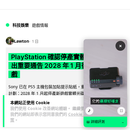
科技娛樂
遊戲情報
Lawton
1 日
×
PlayStation 確認停產實體光碟 包裝印
出重要通告 2028 年 1 月後不出光碟遊
戲
Sony 已在 PS5 主機包裝加貼提示貼紙，重申官方 7 月已公布
計劃：2028 年 1 月起停產新遊戲實體光碟。分析師預期 PS6
閱讀全文
因此...
本網站正使用 Cookie
我們使用 Cookie 改善網站體驗。 繼續使用
🎵
⛶
172
76
分享
↗
我們的網站即表示您同意我們的
Cookie 政
策
。
📖 詳細評測
→