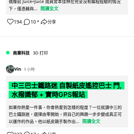
偶像前 Juice=Juice 成員宮本佳林在完全沒有編程經驗的情況
閱讀全文
下，僅憑藉與...
194
10
分享
↗
商業科技
3D 打印
Vin
5 小時
中三巴士鐵路迷 自製紙皮遙控巴士 門,
水撥識郁 + 實時GPS報站
如果你熱愛一件事，你會熱愛到怎樣的程度？一位就讀中三的
巴士鐵路迷，選擇由零開始，把自己的興趣一步步變成真正可
閱讀全文
以運作的作品。他以紙皮親手製作出...