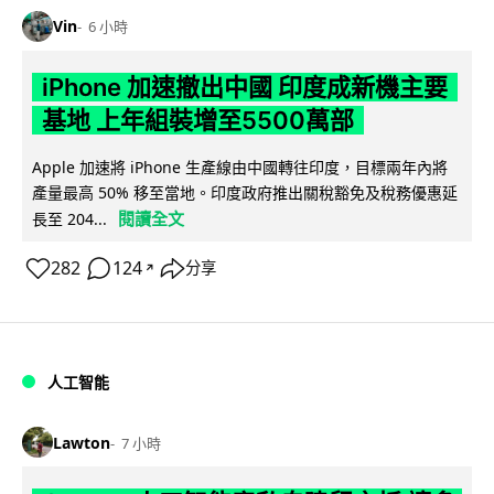
Vin
6 小時
iPhone 加速撤出中國 印度成新機主要
基地 上年組裝增至5500萬部
Apple 加速將 iPhone 生產線由中國轉往印度，目標兩年內將
產量最高 50% 移至當地。印度政府推出關稅豁免及稅務優惠延
閱讀全文
長至 204...
282
124
分享
↗
人工智能
Lawton
7 小時