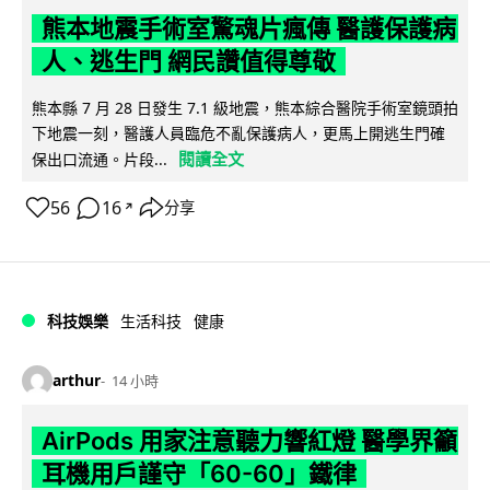
熊本地震手術室驚魂片瘋傳 醫護保護病
人、逃生門 網民讚值得尊敬
熊本縣 7 月 28 日發生 7.1 級地震，熊本綜合醫院手術室鏡頭拍
下地震一刻，醫護人員臨危不亂保護病人，更馬上開逃生門確
閱讀全文
保出口流通。片段...
56
16
分享
↗
科技娛樂
生活科技
健康
arthur
14 小時
AirPods 用家注意聽力響紅燈 醫學界籲
耳機用戶謹守「60-60」鐵律