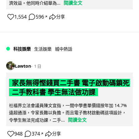
閱讀全文
濟效益。他同時介紹華為...
1,554
596
分享
↗
科技娛樂
生活娛樂
城中熱話
Lawton
1 日
家長無得慳錢買二手書 電子啟動碼鎖死
二手教科書 學生無法做功課
社福界立法會議員陳文宜指，一間中學書單價錢按年加 14.7%
遠超通漲，令家長難以負擔。而且電子教材啟動碼這項設計，
閱讀全文
令學生無法完成功課，二手...
948
374
分享
↗