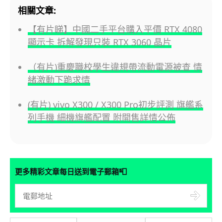
相關文章:
【有片睇】中國二手平台購入平價 RTX 4080
顯示卡 拆解發現只裝 RTX 3060 晶片
（有片)重慶職校學生違規帶流動電源被查 情
緒激動下跪求情
(有片) vivo X300 / X300 Pro初步評測 旗艦系
列手機 細機旗艦配置 附開售詳情公佈
📮
更多精彩文章每日送到電子郵箱