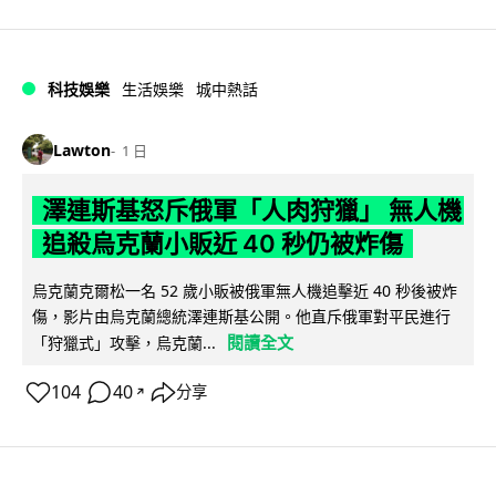
科技娛樂
生活娛樂
城中熱話
Lawton
1 日
澤連斯基怒斥俄軍「人肉狩獵」 無人機
追殺烏克蘭小販近 40 秒仍被炸傷
烏克蘭克爾松一名 52 歲小販被俄軍無人機追擊近 40 秒後被炸
傷，影片由烏克蘭總統澤連斯基公開。他直斥俄軍對平民進行
閱讀全文
「狩獵式」攻擊，烏克蘭...
104
40
分享
↗