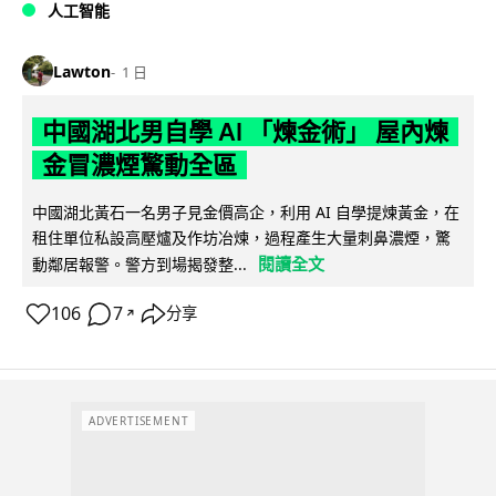
人工智能
Lawton
1 日
中國湖北男自學 AI 「煉金術」 屋內煉
金冒濃煙驚動全區
中國湖北黃石一名男子見金價高企，利用 AI 自學提煉黃金，在
租住單位私設高壓爐及作坊冶煉，過程產生大量刺鼻濃煙，驚
閱讀全文
動鄰居報警。警方到場揭發整...
106
7
分享
↗
ADVERTISEMENT