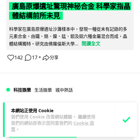
廣島原爆遺址驚現神秘合金 科學家指晶
體結構前所未見
科學家在廣島原爆遺址沙灘樣本中，發現一種從未有記錄的多
元素合金，由鐵、鉻、鎳、錳、鉬及鋁六種金屬混合而成，晶
閱讀全文
體結構獨特。研究由佛羅倫斯大學...
142
17
分享
↗
科技娛樂
生活娛樂
城中熱話
Lawton
1 日
本網站正使用 Cookie
我們使用 Cookie 改善網站體驗。 繼續使用
我們的網站即表示您同意我們的
Cookie 政
港鐵紅磡站現「黐地銀包」 原來是藝術
策
。
品呃足全港市民兩年