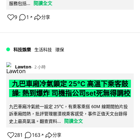
閱讀全文
服務包括...
9
1
分享
↗
科技娛樂
生活科技
環保
Lawton
2 小時
九巴車廂冷氣鎖定 25°C 高溫下乘客鼓
譟: 熱到爆炸 司機指公司set死無得調校
九巴車廂冷氣統一設定 25°C，有乘客乘搭 60M 線期間拍片投
訴車廂悶熱，批評管理層漠視乘客感受，事件正值天文台錄得
閱讀全文
史上最高氣溫。翻查資料...
281
163
分享
↗