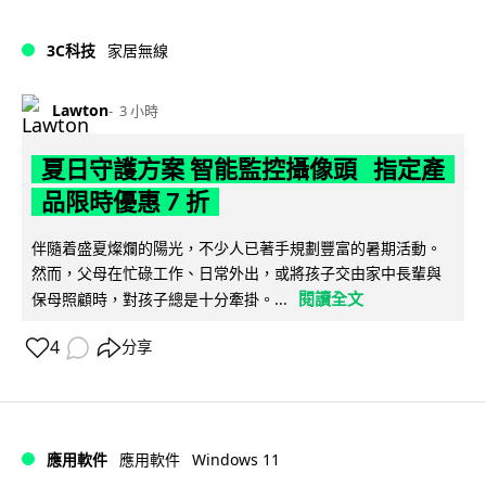
3C科技
家居無線
Lawton
3 小時
夏日守護方案 智能監控攝像頭 指定產
品限時優惠 7 折
伴隨着盛夏燦爛的陽光，不少人已著手規劃豐富的暑期活動。
然而，父母在忙碌工作、日常外出，或將孩子交由家中長輩與
閱讀全文
保母照顧時，對孩子總是十分牽掛。...
4
分享
Windows 11
應用軟件
應用軟件