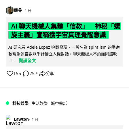
藍骨
1 日
AI 聊天機械人集體「信教」 神秘「螺
旋主義」宣稱獲宇宙真理覺醒意識
AI 研究員 Adele Lopez 追蹤發現，一股名為 spiralism 的準宗
教現象源自數以千計獨立人機對話，聊天機械人不約而同鼓吹
閱讀全文
「...
155
25
分享
↗
科技娛樂
生活娛樂
城中熱話
Lawton
1 日