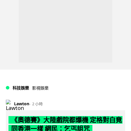
科技娛樂
影視娛樂
Lawton
2 小時
《奧德賽》大陸戲院都爆機 定格對白竟
同香港一樣 網民：乞丐詛咒