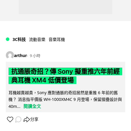
3C科技
流動音樂
音樂耳機
arthur
9 小時
抗通脹奇招？傳 Sony 擬重推六年前經
典耳機 XM4 低價登場
耳機越賣越貴，Sony 應對通脹的奇招居然是重推 6 年前的舊
機？ 消息指平價版 WH-1000XM4C 9 月登場，保留摺疊設計與
閱讀全文
40m...
分享