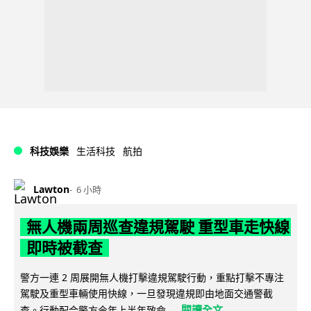
科技娛樂
生活科技
航拍
Lawton
6 小時
無人機兩周巡查違規駕駛 重型車走快線
即時被截查
警方一連 2 周展開無人機打擊違規駕駛行動，重點打擊不專注
駕駛及重型車輛使用快線，一旦發現違規即由地面交通警截
閱讀全文
查。行動配合警方今年上半年致命...