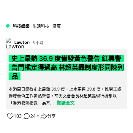
科技娛樂
生活科技
健康
Lawton
3 小時
史上最熱 36.9 度僅發黃色警告 紅黑警
告門檻定得過高 林超英轟制度形同陳列
品
本港周日錄得史上最熱 36.9 度，上水更達 39.8 度，惟勞工處
僅發黃色工作暑熱警告。前天文台台長林超英轟現行機制以
閱讀全文
「香港暑熱指數」為基...
103
24
分享
↗