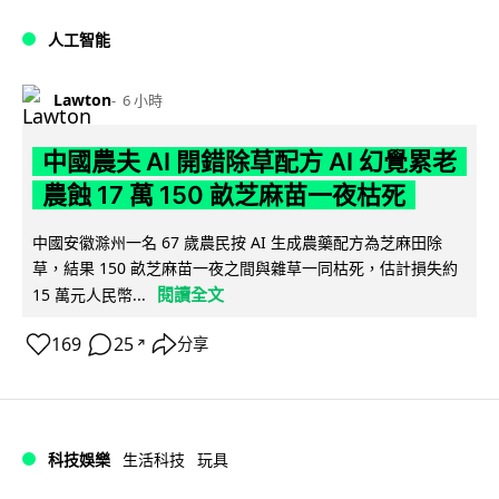
人工智能
Lawton
6 小時
中國農夫 AI 開錯除草配方 AI 幻覺累老
農蝕 17 萬 150 畝芝麻苗一夜枯死
中國安徽滁州一名 67 歲農民按 AI 生成農藥配方為芝麻田除
草，結果 150 畝芝麻苗一夜之間與雜草一同枯死，估計損失約
閱讀全文
15 萬元人民幣...
169
25
分享
↗
科技娛樂
生活科技
玩具