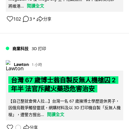
閱讀全文
將維港...
102
3
分享
↗
商業科技
3D 打印
Lawton
1 小時
台灣 67 歲博士翁自製反無人機槍囚 2
年半 法官斥藏火藥恐危害治安
【自己整就會俾人拉...】台灣一名 67 歲擁博士學歷退休男子，
因俄烏戰爭觸發靈感，網購材料及以 3D 打印機自製「反無人機
閱讀全文
槍」，遭警方搜出...
分享