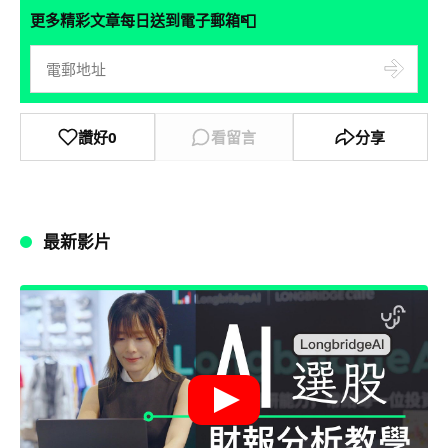
📮
更多精彩文章每日送到電子郵箱
讚好
0
看留言
分享
最新影片