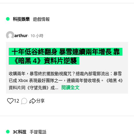
科技娛樂
遊戲情報
arthur
10 小時
十年低谷終翻身 暴雪連續兩年增長 靠
《暗黑 4》資料片逆襲
收購兩年，暴雪終於擺脫動視魔咒？總裁內部電郵流出：暴雪
已成 Xbox 表現最好團隊之一，連續兩年營收增長。《暗黑 4》
閱讀全文
資料片同《守望先鋒》成...
12
分享
3C科技
手提電話