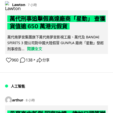
Lawton
7 小時
萬代刑事追擊假高達廠商「星動」 查獲
貨值逾 650 萬港元假貨
萬代南夢宮集團旗下萬代南夢宮影視工廠、萬代及 BANDAI
SPIRITS 3 間公司對中國大陸假冒 GUNPLA 廠商「星動」發起
閱讀全文
刑事控告...
960
138
分享
↗
人工智能
arthur
8 小時