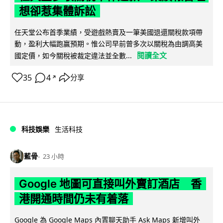
想卻惹集體訴訟
任天堂公布首季業績，受遊戲熱賣及一筆美國退還關稅款項帶
動，盈利大幅跑贏預期。惟公司早前曾多次以關稅為由調高美
閱讀全文
國定價，如今關稅被裁定違法並全數...
35
4
分享
↗
科技娛樂
生活科技
藍骨
23 小時
Google 地圖可直接叫外賣訂酒店 香
港開通時間仍未有着落
Google 為 Google Maps 內置聊天助手 Ask Maps 新增叫外