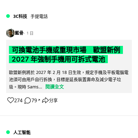
3C科技
手提電話
藍骨
1 日
可換電池手機或重現市場 歐盟新例
2027 年強制手機用可拆式電池
歐盟新例將於 2027 年 2 月 18 日生效，規定手機及平板電腦電
池須可由用戶自行拆換，目標是延長裝置壽命及減少電子垃
閱讀全文
圾。現時 Sams...
274
79
分享
↗
人工智能