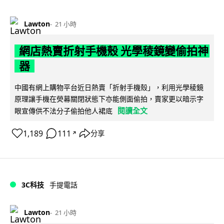
Lawton
21 小時
網店熱賣折射手機殼 光學稜鏡變偷拍神
器
中國有網上購物平台近日熱賣「折射手機殼」，利用光學稜鏡
原理讓手機在熒幕關閉狀態下亦能側面偷拍，賣家更以暗示字
閱讀全文
眼宣傳供不法分子偷拍他人裙底
1,189
111
分享
↗
3C科技
手提電話
Lawton
21 小時