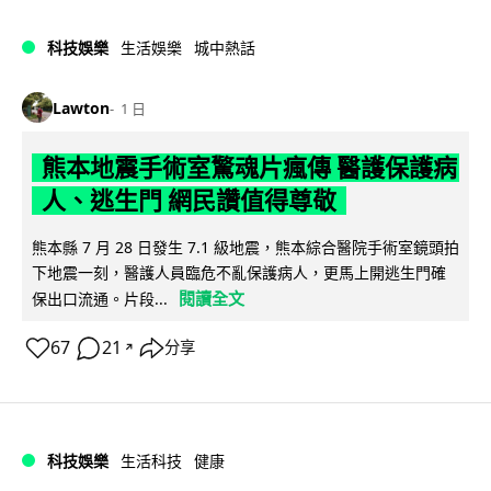
科技娛樂
生活娛樂
城中熱話
Lawton
1 日
熊本地震手術室驚魂片瘋傳 醫護保護病
人、逃生門 網民讚值得尊敬
熊本縣 7 月 28 日發生 7.1 級地震，熊本綜合醫院手術室鏡頭拍
下地震一刻，醫護人員臨危不亂保護病人，更馬上開逃生門確
閱讀全文
保出口流通。片段...
67
21
分享
↗
科技娛樂
生活科技
健康