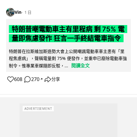
Vin
1 日
特朗普嘲電動車主有里程病 剩 75% 電
量即焦慮發作 狂言一手終結電車指令
特朗普在拉斯維加斯造勢大會上公開嘲諷電動車車主患有「里
程焦慮病」，聲稱電量剩 75% 便發作，並重申已廢除電動車強
閱讀全文
制令。惟專業車媒隨即反駁，...
608
270
分享
↗
ADVERTISEMENT