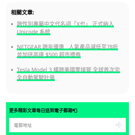
相關文章:
跨性別專屬中文代名詞「X也」 正式納入
Unicode 系統
NETGEAR 跨年優惠 人氣產品減低至78折
並加送高達 $500 超市禮券
Tesla Model 3 橫跨美國零接管 全球首次完
全自動駕駛壯舉
📮
更多精彩文章每日送到電子郵箱