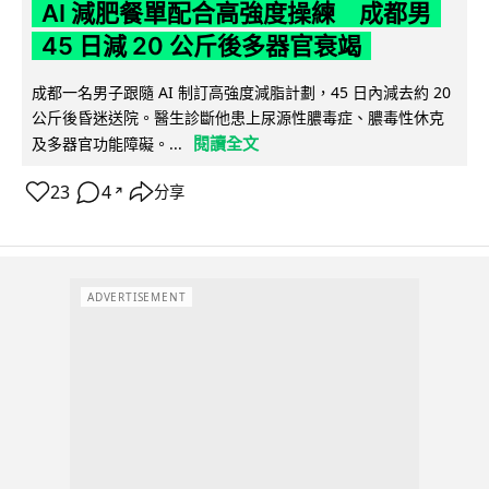
AI 減肥餐單配合高強度操練 成都男
45 日減 20 公斤後多器官衰竭
成都一名男子跟隨 AI 制訂高強度減脂計劃，45 日內減去約 20
公斤後昏迷送院。醫生診斷他患上尿源性膿毒症、膿毒性休克
閱讀全文
及多器官功能障礙。...
23
4
分享
↗
ADVERTISEMENT