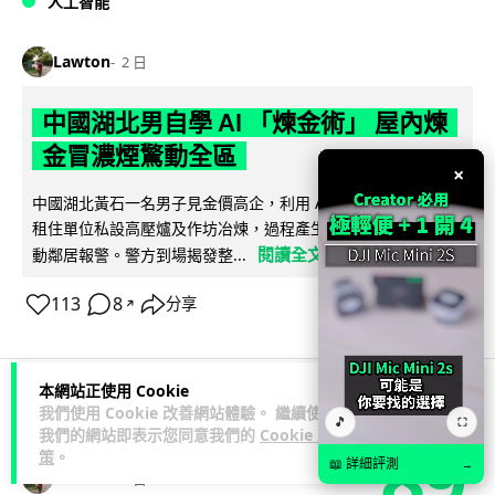
人工智能
Lawton
2 日
中國湖北男自學 AI 「煉金術」 屋內煉
金冒濃煙驚動全區
×
中國湖北黃石一名男子見金價高企，利用 AI 自學提煉黃金，在
租住單位私設高壓爐及作坊冶煉，過程產生大量刺鼻濃煙，驚
閱讀全文
動鄰居報警。警方到場揭發整...
113
8
分享
↗
本網站正使用 Cookie
我們使用 Cookie 改善網站體驗。 繼續使用
3C科技
流動音樂
🎵
⛶
89
我們的網站即表示您同意我們的
Cookie 政
策
。
📖 詳細評測
→
Lawton
2 日