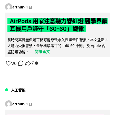
arthur
1 日
AirPods 用家注意聽力響紅燈 醫學界籲
耳機用戶謹守「60-60」鐵律
長時間高音量佩戴耳機可能導致永久性噪音性聽損。本文盤點 4
大聽力受損警號，介紹科學護耳的「60-60 原則」及 Apple 內
閱讀全文
置防護功能，...
20
分享
人工智能
arthur
1 日