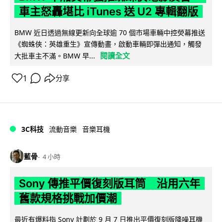
車主怒轟堪比 iTunes 送 U2 專輯翻版
BMW 近日透過無線更新向全球逾 70 個市場車輛中控熒幕推送
《蜘蛛俠：英雄重生》宣傳動畫，啟動車輛即彈出通知，觸發
閱讀全文
大批車主不滿。BMW 早...
1
分享
3C科技
流動音樂
音樂耳機
藍骨
4 小時
Sony 傳推平價復刻版耳筒 沿用六年
舊款規格挑戰加價潮
最近有爆料指 Sony 計劃於 9 月 7 日推出平價復刻版降噪耳機