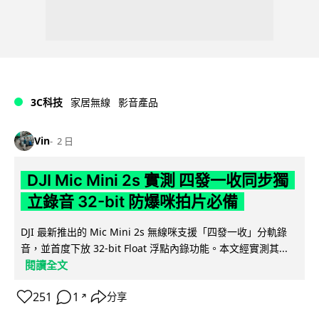
3C科技
家居無線
影音產品
Vin
2 日
DJI Mic Mini 2s 實測 四發一收同步獨
立錄音 32-bit 防爆咪拍片必備
DJI 最新推出的 Mic Mini 2s 無線咪支援「四發一收」分軌錄
音，並首度下放 32-bit Float 浮點內錄功能。本文經實測其...
閱讀全文
251
1
分享
↗