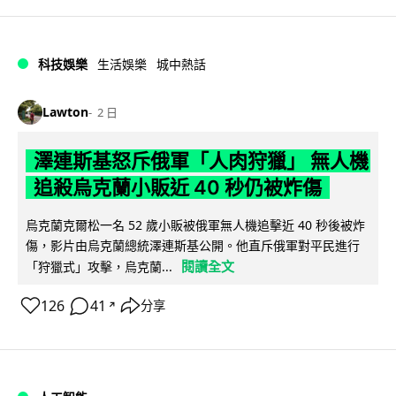
科技娛樂
生活娛樂
城中熱話
Lawton
2 日
澤連斯基怒斥俄軍「人肉狩獵」 無人機
追殺烏克蘭小販近 40 秒仍被炸傷
烏克蘭克爾松一名 52 歲小販被俄軍無人機追擊近 40 秒後被炸
傷，影片由烏克蘭總統澤連斯基公開。他直斥俄軍對平民進行
閱讀全文
「狩獵式」攻擊，烏克蘭...
126
41
分享
↗