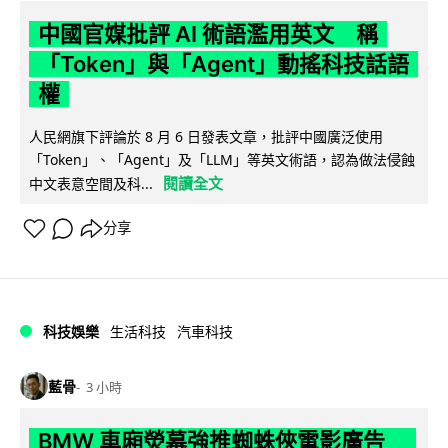
中國官媒批評 AI 術語濫用英文 稱
「Token」與「Agent」動搖科技話語
權
人民網旗下評論於 8 月 6 日發表文章，批評中國廣泛使用
「Token」、「Agent」及「LLM」等英文術語，認為做法侵蝕
閱讀全文
中文表意空間及科...
分享
科技娛樂
生活科技
汽車科技
藍骨
3 小時
BMW 車廂熒幕強推蜘蛛俠電影廣告