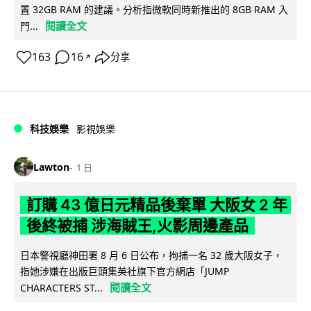
置 32GB RAM 的建議。分析指微軟同時新推出的 8GB RAM 入
閱讀全文
門...
163
16
分享
↗
科技娛樂
影視娛樂
Lawton
1 日
訂購 43 億日元精品後棄單 大阪女 2 年
後終被捕 涉海賊王,火影周邊產品
日本警視廳神田署 8 月 6 日公布，拘捕一名 32 歲大阪女子，
指她涉嫌在出版巨頭集英社旗下官方網店「JUMP
閱讀全文
CHARACTERS ST...