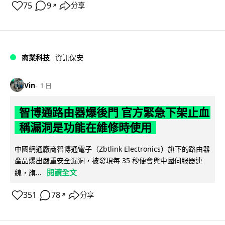
75
9
分享
↗
商業科技
資訊保安
Vin
1 日
智博通路由器爆後門 官方緊急下架止血
稱漏洞是功能在維修時使用
中國網通廠商智博通電子（Zbtlink Electronics）旗下的路由器
產品爆出嚴重安全漏洞，被發現每 35 秒便會與中國伺服器連
閱讀全文
線，旗...
351
78
分享
↗