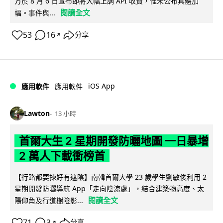
方於 8 月 6 日宣布即將大幅上調 API 收費，惟未公布具體加
閱讀全文
幅。事件與...
53
16
分享
↗
iOS App
應用軟件
應用軟件
Lawton
13 小時
首爾大生 2 星期開發防曬地圖 一日暴增
2 萬人下載衝榜首
【行路都要揀好有遮陰】南韓首爾大學 23 歲學生劉敏俊利用 2
星期開發防曬導航 App「走向陰涼處」，結合建築物高度、太
閱讀全文
陽仰角及行道樹陰影...
71
3
分享
↗