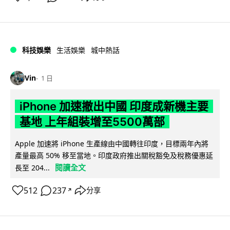
科技娛樂
生活娛樂
城中熱話
Vin
1 日
iPhone 加速撤出中國 印度成新機主要
基地 上年組裝增至5500萬部
Apple 加速將 iPhone 生產線由中國轉往印度，目標兩年內將
產量最高 50% 移至當地。印度政府推出關稅豁免及稅務優惠延
閱讀全文
長至 204...
512
237
分享
↗