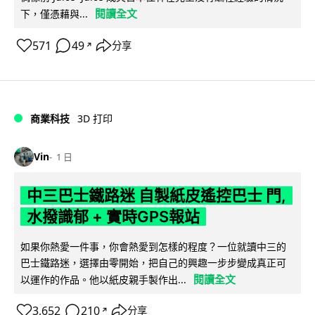
閱讀全文
下，僅憑藉與...
571
49
分享
↗
商業科技
3D 打印
Vin
1 日
中三巴士鐵路迷 自製紙皮遙控巴士 門,
水撥識郁 + 實時GPS報站
如果你熱愛一件事，你會熱愛到怎樣的程度？一位就讀中三的
巴士鐵路迷，選擇由零開始，把自己的興趣一步步變成真正可
閱讀全文
以運作的作品。他以紙皮親手製作出...
3,652
210
分享
↗