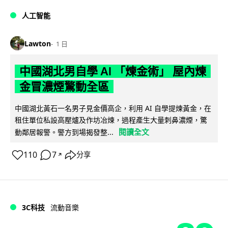
人工智能
Lawton
1 日
中國湖北男自學 AI 「煉金術」 屋內煉
金冒濃煙驚動全區
中國湖北黃石一名男子見金價高企，利用 AI 自學提煉黃金，在
租住單位私設高壓爐及作坊冶煉，過程產生大量刺鼻濃煙，驚
閱讀全文
動鄰居報警。警方到場揭發整...
110
7
分享
↗
3C科技
流動音樂