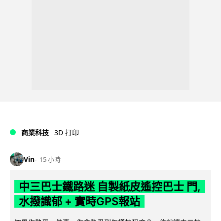
商業科技
3D 打印
Vin
15 小時
中三巴士鐵路迷 自製紙皮遙控巴士 門,
水撥識郁 + 實時GPS報站