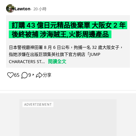
Lawton
20 小時
訂購 43 億日元精品後棄單 大阪女 2 年
後終被捕 涉海賊王,火影周邊產品
日本警視廳神田署 8 月 6 日公布，拘捕一名 32 歲大阪女子，
指她涉嫌在出版巨頭集英社旗下官方網店「JUMP
閱讀全文
CHARACTERS ST...
65
9
分享
↗
ADVERTISEMENT