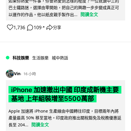
如果你熱愛一件事，你會熱愛到怎樣的程度？一位就讀中三的
巴士鐵路迷，選擇由零開始，把自己的興趣一步步變成真正可
閱讀全文
以運作的作品。他以紙皮親手製作出...
1,736
109
分享
↗
科技娛樂
生活娛樂
城中熱話
Vin
16 小時
iPhone 加速撤出中國 印度成新機主要
基地 上年組裝增至5500萬部
Apple 加速將 iPhone 生產線由中國轉往印度，目標兩年內將
產量最高 50% 移至當地。印度政府推出關稅豁免及稅務優惠延
閱讀全文
長至 204...