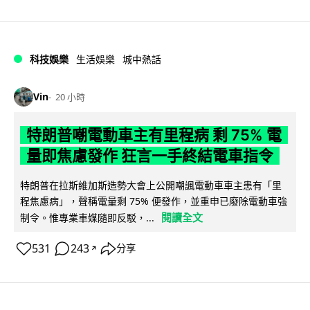
科技娛樂
生活娛樂
城中熱話
Vin
20 小時
特朗普嘲電動車主有里程病 剩 75% 電
量即焦慮發作 狂言一手終結電車指令
特朗普在拉斯維加斯造勢大會上公開嘲諷電動車車主患有「里
程焦慮病」，聲稱電量剩 75% 便發作，並重申已廢除電動車強
閱讀全文
制令。惟專業車媒隨即反駁，...
531
243
分享
↗