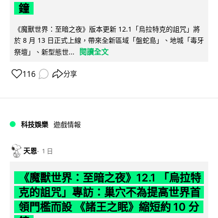
鐘
《魔獸世界：至暗之夜》版本更新 12.1「烏拉特克的詛咒」將
於 8 月 13 日正式上線，帶來全新區域「盤蛇島」、地城「毒牙
閱讀全文
祭壇」、新型態世...
116
分享
科技娛樂
遊戲情報
天恩
1 日
《魔獸世界：至暗之夜》12.1 「烏拉特
克的詛咒」專訪：巢穴不為提高世界首
領門檻而設 《諸王之眠》縮短約 10 分