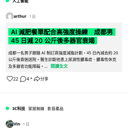
人工智能
arthur
1 日
AI 減肥餐單配合高強度操練 成都男
45 日減 20 公斤後多器官衰竭
成都一名男子跟隨 AI 制訂高強度減脂計劃，45 日內減去約 20
公斤後昏迷送院。醫生診斷他患上尿源性膿毒症、膿毒性休克
閱讀全文
及多器官功能障礙。...
22
4
分享
↗
3C科技
家居無線
影音產品
Vin
1 日