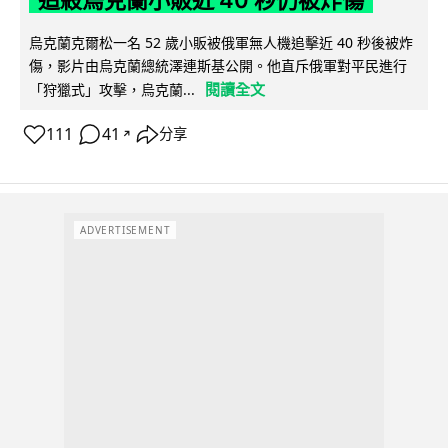
烏克蘭克爾松一名 52 歲小販被俄軍無人機追擊近 40 秒後被炸
傷，影片由烏克蘭總統澤連斯基公開。他直斥俄軍對平民進行
閱讀全文
「狩獵式」攻擊，烏克蘭...
111
41
分享
↗
ADVERTISEMENT