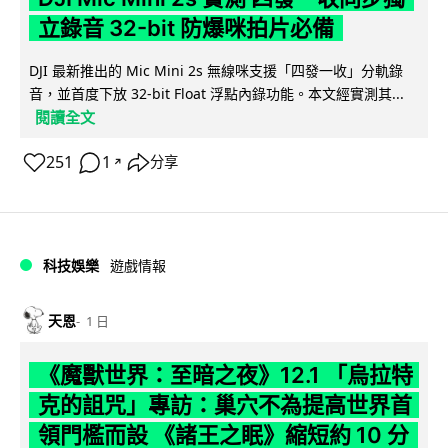
立錄音 32-bit 防爆咪拍片必備
DJI 最新推出的 Mic Mini 2s 無線咪支援「四發一收」分軌錄
音，並首度下放 32-bit Float 浮點內錄功能。本文經實測其...
閱讀全文
251
1
分享
↗
科技娛樂
遊戲情報
天恩
1 日
《魔獸世界：至暗之夜》12.1 「烏拉特
克的詛咒」專訪：巢穴不為提高世界首
領門檻而設 《諸王之眠》縮短約 10 分