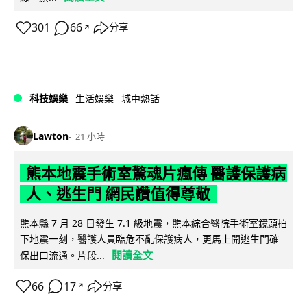
301
66
分享
↗
科技娛樂
生活娛樂
城中熱話
Lawton
21 小時
熊本地震手術室驚魂片瘋傳 醫護保護病
人、逃生門 網民讚值得尊敬
熊本縣 7 月 28 日發生 7.1 級地震，熊本綜合醫院手術室鏡頭拍
下地震一刻，醫護人員臨危不亂保護病人，更馬上開逃生門確
閱讀全文
保出口流通。片段...
66
17
分享
↗