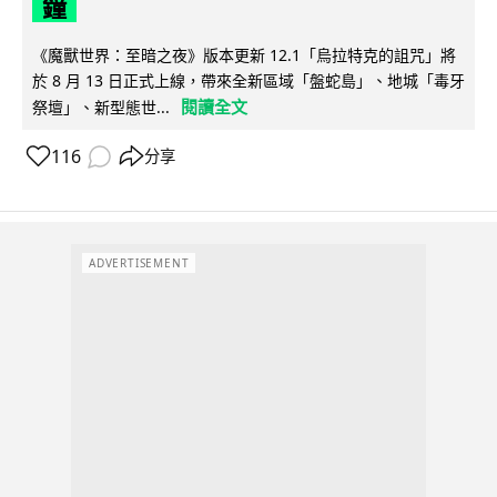
鐘
《魔獸世界：至暗之夜》版本更新 12.1「烏拉特克的詛咒」將
於 8 月 13 日正式上線，帶來全新區域「盤蛇島」、地城「毒牙
閱讀全文
祭壇」、新型態世...
116
分享
ADVERTISEMENT