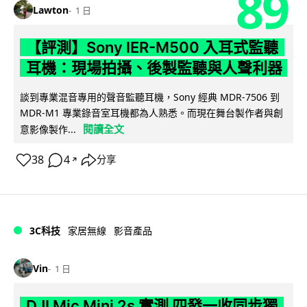
89
Lawton
1 日
【評測】Sony IER-M500 入耳式監聽
耳機：現場拍攝、後製監聽與人聲利器
談到專業混音專用的聲音監聽耳機，Sony 經典 MDR-7506 到
MDR-M1 專業錄音室耳機都為人熟悉。而現在舞台製作者與創
閱讀全文
意影像製作...
38
4
分享
↗
3C科技
家居無線
影音產品
Vin
1 日
DJI Mic Mini 2s 實測 四發一收同步獨