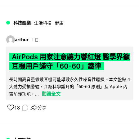
科技娛樂
生活科技
健康
arthur
1 日
AirPods 用家注意聽力響紅燈 醫學界籲
耳機用戶謹守「60-60」鐵律
長時間高音量佩戴耳機可能導致永久性噪音性聽損。本文盤點 4
大聽力受損警號，介紹科學護耳的「60-60 原則」及 Apple 內
閱讀全文
置防護功能，...
18
分享