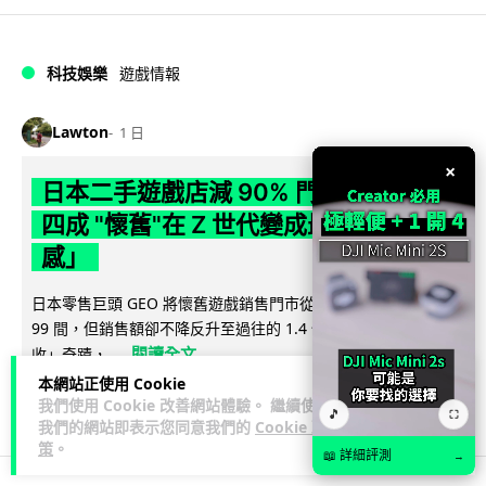
科技娛樂
遊戲情報
Lawton
1 日
×
日本二手遊戲店減 90% 門市 業績反增
四成 "懷舊"在 Z 世代變成最潮「新鮮
感」
日本零售巨頭 GEO 將懷舊遊戲銷售門市從 1,000 間大幅減至
99 間，但銷售額卻不降反升至過往的 1.4 倍。做到「減店增
閱讀全文
收」奇蹟，...
本網站正使用 Cookie
251
20
分享
↗
我們使用 Cookie 改善網站體驗。 繼續使用
🎵
⛶
我們的網站即表示您同意我們的
Cookie 政
策
。
📖 詳細評測
→