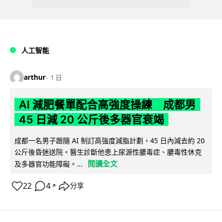
人工智能
arthur
1 日
AI 減肥餐單配合高強度操練 成都男
45 日減 20 公斤後多器官衰竭
成都一名男子跟隨 AI 制訂高強度減脂計劃，45 日內減去約 20
公斤後昏迷送院。醫生診斷他患上尿源性膿毒症、膿毒性休克
閱讀全文
及多器官功能障礙。...
22
4
分享
↗