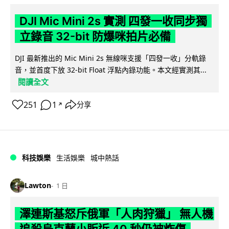
DJI Mic Mini 2s 實測 四發一收同步獨
立錄音 32-bit 防爆咪拍片必備
DJI 最新推出的 Mic Mini 2s 無線咪支援「四發一收」分軌錄
音，並首度下放 32-bit Float 浮點內錄功能。本文經實測其...
閱讀全文
251
1
分享
↗
科技娛樂
生活娛樂
城中熱話
Lawton
1 日
澤連斯基怒斥俄軍「人肉狩獵」 無人機
追殺烏克蘭小販近 40 秒仍被炸傷