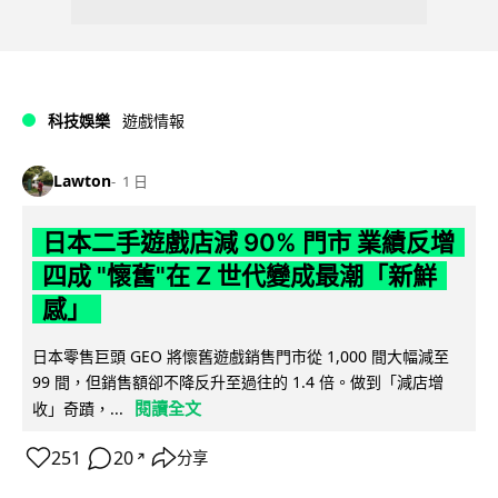
科技娛樂
遊戲情報
Lawton
1 日
日本二手遊戲店減 90% 門市 業績反增
四成 "懷舊"在 Z 世代變成最潮「新鮮
感」
日本零售巨頭 GEO 將懷舊遊戲銷售門市從 1,000 間大幅減至
99 間，但銷售額卻不降反升至過往的 1.4 倍。做到「減店增
閱讀全文
收」奇蹟，...
251
20
分享
↗