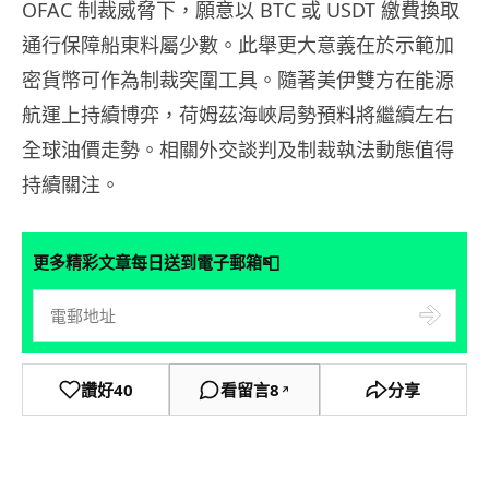
OFAC 制裁威脅下，願意以 BTC 或 USDT 繳費換取
通行保障船東料屬少數。此舉更大意義在於示範加
密貨幣可作為制裁突圍工具。隨著美伊雙方在能源
航運上持續博弈，荷姆茲海峽局勢預料將繼續左右
全球油價走勢。相關外交談判及制裁執法動態值得
持續關注。
📮
更多精彩文章每日送到電子郵箱
讚好
40
看留言
8
分享
↗