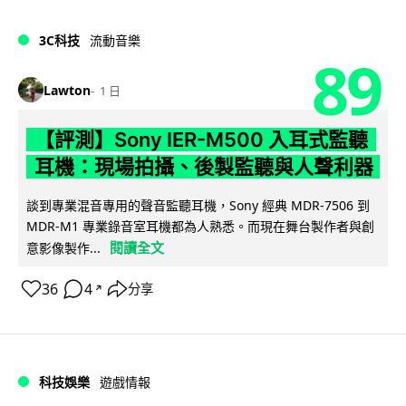
3C科技
流動音樂
89
Lawton
1 日
【評測】Sony IER-M500 入耳式監聽
耳機：現場拍攝、後製監聽與人聲利器
談到專業混音專用的聲音監聽耳機，Sony 經典 MDR-7506 到
MDR-M1 專業錄音室耳機都為人熟悉。而現在舞台製作者與創
閱讀全文
意影像製作...
36
4
分享
↗
科技娛樂
遊戲情報