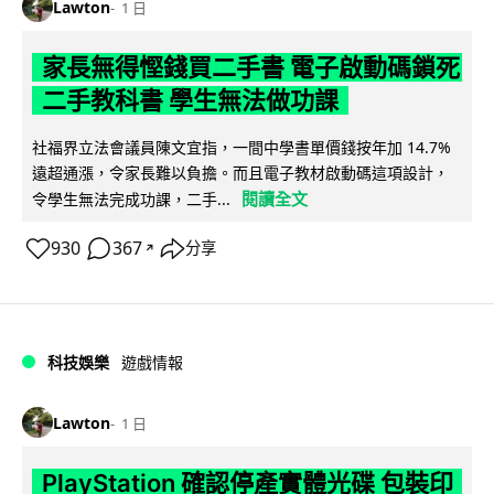
Lawton
1 日
家長無得慳錢買二手書 電子啟動碼鎖死
二手教科書 學生無法做功課
社福界立法會議員陳文宜指，一間中學書單價錢按年加 14.7%
遠超通漲，令家長難以負擔。而且電子教材啟動碼這項設計，
閱讀全文
令學生無法完成功課，二手...
930
367
分享
↗
科技娛樂
遊戲情報
Lawton
1 日
PlayStation 確認停產實體光碟 包裝印