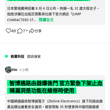
日本警視廳神田署 8 月 6 日公布，拘捕一名 32 歲大阪女子，
指她涉嫌在出版巨頭集英社旗下官方網店「JUMP
閱讀全文
CHARACTERS ST...
49
7
分享
↗
商業科技
資訊保安
Vin
5 小時
智博通路由器爆後門 官方緊急下架止血
稱漏洞是功能在維修時使用
中國網通廠商智博通電子（Zbtlink Electronics）旗下的路由器
產品爆出嚴重安全漏洞，被發現每 35 秒便會與中國伺服器連