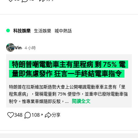
科技娛樂
生活娛樂
城中熱話
Vin
4 小時
特朗普嘲電動車主有里程病 剩 75% 電
量即焦慮發作 狂言一手終結電車指令
特朗普在拉斯維加斯造勢大會上公開嘲諷電動車車主患有「里
程焦慮病」，聲稱電量剩 75% 便發作，並重申已廢除電動車強
閱讀全文
制令。惟專業車媒隨即反駁，...
348
108
分享
↗