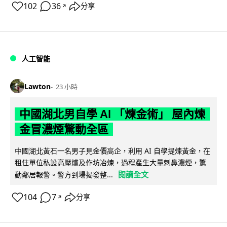
102
36
分享
↗
人工智能
Lawton
23 小時
中國湖北男自學 AI 「煉金術」 屋內煉
金冒濃煙驚動全區
中國湖北黃石一名男子見金價高企，利用 AI 自學提煉黃金，在
租住單位私設高壓爐及作坊冶煉，過程產生大量刺鼻濃煙，驚
閱讀全文
動鄰居報警。警方到場揭發整...
104
7
分享
↗