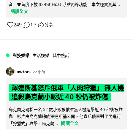
音，並首度下放 32-bit Float 浮點內錄功能。本文經實測其...
閱讀全文
249
1
分享
↗
科技娛樂
生活娛樂
城中熱話
Lawton
22 小時
澤連斯基怒斥俄軍「人肉狩獵」 無人機
追殺烏克蘭小販近 40 秒仍被炸傷
烏克蘭克爾松一名 52 歲小販被俄軍無人機追擊近 40 秒後被炸
傷，影片由烏克蘭總統澤連斯基公開。他直斥俄軍對平民進行
閱讀全文
「狩獵式」攻擊，烏克蘭...