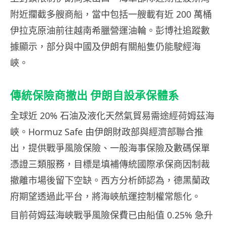
附近攔截多艘商船，當中包括一艘載有近 200 萬桶
伊拉克原油前往越南希臘營運油輪。彭博社追蹤數
據顯示，部分與中國及伊朗有關船隻仍能駛經海
峽。
傳統保險商撤出 伊朗自設承保體系
全球近 20% 石油及液化天然氣貿易需途經荷姆茲海
峽。Hormuz Safe 由伊朗財政部與經濟部聯合推
出，提供戰爭風險保險、一般海事保險及數碼保單
憑證三類服務，目標是填補傳統國際承保商因制裁
撤離市場後留下空缺。西方分析師認為，德黑蘭政
府期望透過此平台，將海峽航運控制權常態化。
目前荷姆茲海峽戰爭風險保費已由船值 0.25% 急升