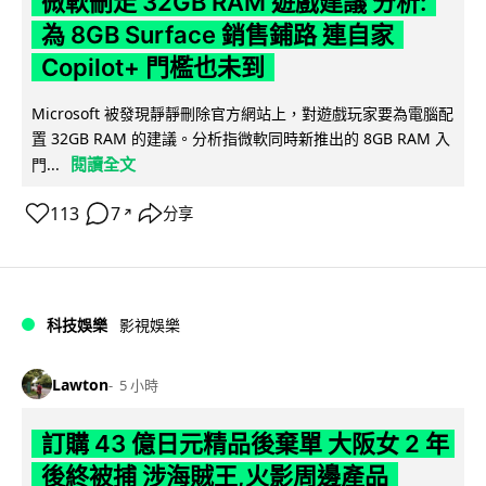
微軟刪走 32GB RAM 遊戲建議 分析:
為 8GB Surface 銷售鋪路 連自家
Copilot+ 門檻也未到
Microsoft 被發現靜靜刪除官方網站上，對遊戲玩家要為電腦配
置 32GB RAM 的建議。分析指微軟同時新推出的 8GB RAM 入
閱讀全文
門...
113
7
分享
↗
科技娛樂
影視娛樂
Lawton
5 小時
訂購 43 億日元精品後棄單 大阪女 2 年
後終被捕 涉海賊王,火影周邊產品