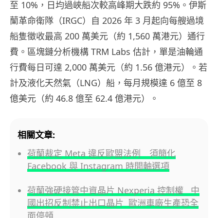
至 10%，日均過峽船次較高峰期大跌約 95%。伊斯
蘭革命衛隊（IRGC）自 2026 年 3 月起向每艘過境
船隻徵收最高 200 萬美元（約 1,560 萬港元）通行
費。區塊鏈分析機構 TRM Labs 估計，單是油輪通
行費每日可達 2,000 萬美元（約 1.56 億港元）。若
計及液化天然氣（LNG）船，每月規模達 6 億至 8
億美元（約 46.8 億至 62.4 億港元）。
相關文章:
荷蘭裁定 Meta 違反歐盟法例 須簡化
Facebook 與 Instagram 時間軸選項
荷蘭強硬接管中資晶片 Nexperia 控制權 中
國出招反制禁止出口晶片 歐洲車廠生產恐全
面停頓