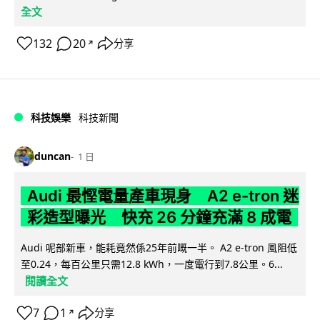
全文
132
20
分享
↗
科技娛樂
科技新聞
duncan
1 日
Audi 最慳電量產車現身 A2 e-tron 迷
彩造型曝光 快充 26 分鐘充滿 8 成電
Audi 呢部新車，能耗竟然係25年前嘅一半。 A2 e-tron 風阻低
至0.24，每百公里只需12.8 kWh，一度電行到7.8公里。6...
閱讀全文
7
1
分享
↗