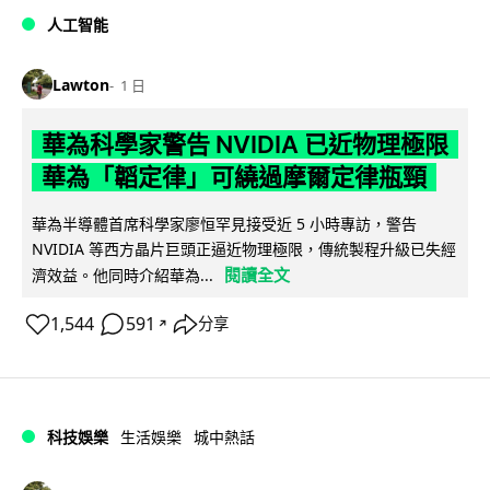
人工智能
Lawton
1 日
華為科學家警告 NVIDIA 已近物理極限
華為「韜定律」可繞過摩爾定律瓶頸
華為半導體首席科學家廖恒罕見接受近 5 小時專訪，警告
NVIDIA 等西方晶片巨頭正逼近物理極限，傳統製程升級已失經
閱讀全文
濟效益。他同時介紹華為...
1,544
591
分享
↗
科技娛樂
生活娛樂
城中熱話