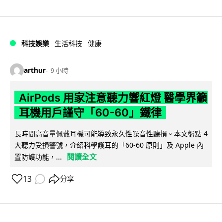
科技娛樂
生活科技
健康
arthur
9 小時
AirPods 用家注意聽力響紅燈 醫學界籲
耳機用戶謹守「60-60」鐵律
長時間高音量佩戴耳機可能導致永久性噪音性聽損。本文盤點 4
大聽力受損警號，介紹科學護耳的「60-60 原則」及 Apple 內
閱讀全文
置防護功能，...
13
分享