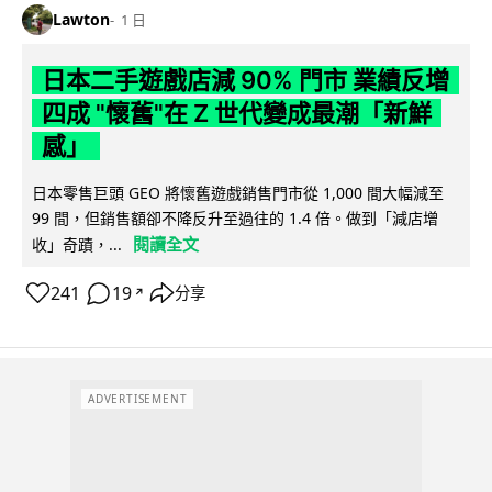
Lawton
1 日
日本二手遊戲店減 90% 門市 業績反增
四成 "懷舊"在 Z 世代變成最潮「新鮮
感」
日本零售巨頭 GEO 將懷舊遊戲銷售門市從 1,000 間大幅減至
99 間，但銷售額卻不降反升至過往的 1.4 倍。做到「減店增
閱讀全文
收」奇蹟，...
241
19
分享
↗
ADVERTISEMENT