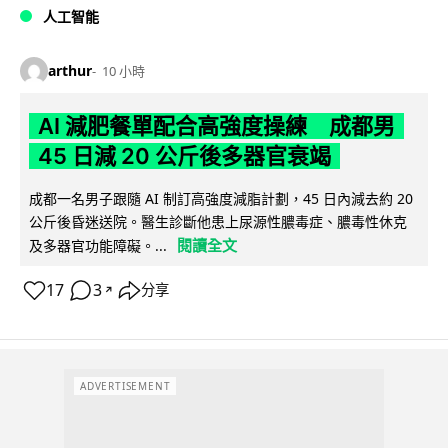
人工智能
arthur
10 小時
AI 減肥餐單配合高強度操練 成都男
45 日減 20 公斤後多器官衰竭
成都一名男子跟隨 AI 制訂高強度減脂計劃，45 日內減去約 20
公斤後昏迷送院。醫生診斷他患上尿源性膿毒症、膿毒性休克
閱讀全文
及多器官功能障礙。...
17
3
分享
↗
ADVERTISEMENT