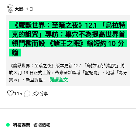
天恩
1 日
《魔獸世界：至暗之夜》12.1 「烏拉特
克的詛咒」專訪：巢穴不為提高世界首
領門檻而設 《諸王之眠》縮短約 10 分
鐘
《魔獸世界：至暗之夜》版本更新 12.1「烏拉特克的詛咒」將
於 8 月 13 日正式上線，帶來全新區域「盤蛇島」、地城「毒牙
閱讀全文
祭壇」、新型態世...
115
分享
科技娛樂
遊戲情報