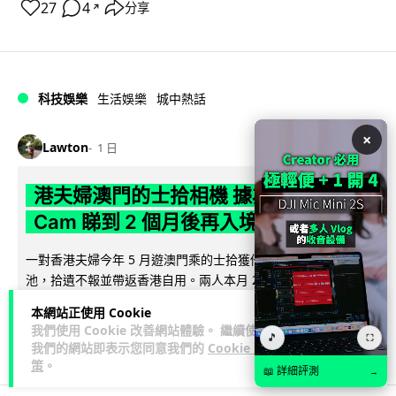
27
4
分享
↗
科技娛樂
生活娛樂
城中熱話
×
Lawton
1 日
港夫婦澳門的士拾相機 據為己有被的士
Cam 睇到 2 個月後再入境被捕
一對香港夫婦今年 5 月遊澳門乘的士拾獲他人遺留相機及電
池，拾遺不報並帶返香港自用。兩人本月 2 日經港珠澳大橋再
閱讀全文
次入境澳門時，被治安警察局...
本網站正使用 Cookie
我們使用 Cookie 改善網站體驗。 繼續使用
🎵
531
75
⛶
分享
↗
我們的網站即表示您同意我們的
Cookie 政
策
。
📖 詳細評測
→