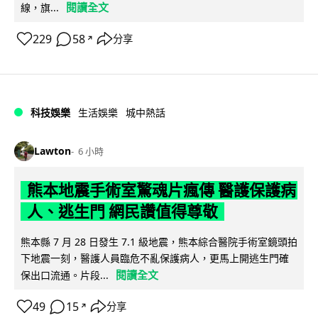
閱讀全文
線，旗...
229
58
分享
↗
科技娛樂
生活娛樂
城中熱話
Lawton
6 小時
熊本地震手術室驚魂片瘋傳 醫護保護病
人、逃生門 網民讚值得尊敬
熊本縣 7 月 28 日發生 7.1 級地震，熊本綜合醫院手術室鏡頭拍
下地震一刻，醫護人員臨危不亂保護病人，更馬上開逃生門確
閱讀全文
保出口流通。片段...
49
15
分享
↗