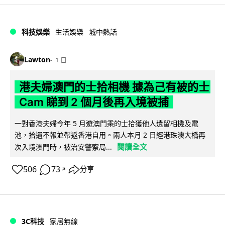
科技娛樂
生活娛樂
城中熱話
Lawton
1 日
港夫婦澳門的士拾相機 據為己有被的士
Cam 睇到 2 個月後再入境被捕
一對香港夫婦今年 5 月遊澳門乘的士拾獲他人遺留相機及電
池，拾遺不報並帶返香港自用。兩人本月 2 日經港珠澳大橋再
閱讀全文
次入境澳門時，被治安警察局...
506
73
分享
↗
3C科技
家居無線