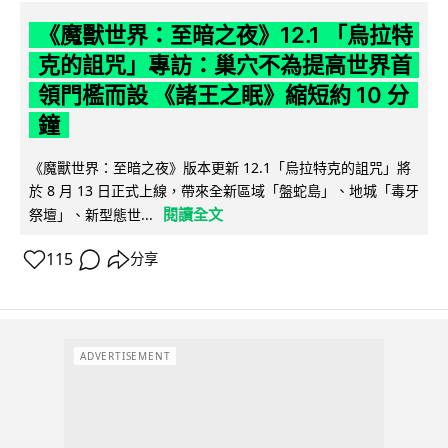
《魔獸世界：至暗之夜》12.1 「烏拉特
克的詛咒」專訪：巢穴不為提高世界首
領門檻而設 《諸王之眠》縮短約 10 分
鐘
《魔獸世界：至暗之夜》版本更新 12.1「烏拉特克的詛咒」將
於 8 月 13 日正式上線，帶來全新區域「盤蛇島」、地城「毒牙
閱讀全文
祭壇」、新型態世...
115
分享
ADVERTISEMENT