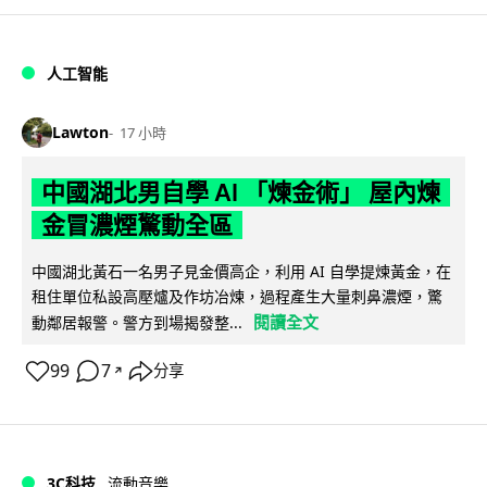
人工智能
Lawton
17 小時
中國湖北男自學 AI 「煉金術」 屋內煉
金冒濃煙驚動全區
中國湖北黃石一名男子見金價高企，利用 AI 自學提煉黃金，在
租住單位私設高壓爐及作坊冶煉，過程產生大量刺鼻濃煙，驚
閱讀全文
動鄰居報警。警方到場揭發整...
99
7
分享
↗
3C科技
流動音樂