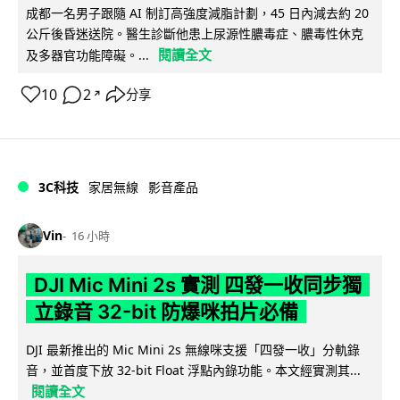
成都一名男子跟隨 AI 制訂高強度減脂計劃，45 日內減去約 20
公斤後昏迷送院。醫生診斷他患上尿源性膿毒症、膿毒性休克
閱讀全文
及多器官功能障礙。...
10
2
分享
↗
3C科技
家居無線
影音產品
Vin
16 小時
DJI Mic Mini 2s 實測 四發一收同步獨
立錄音 32-bit 防爆咪拍片必備
DJI 最新推出的 Mic Mini 2s 無線咪支援「四發一收」分軌錄
音，並首度下放 32-bit Float 浮點內錄功能。本文經實測其...
閱讀全文