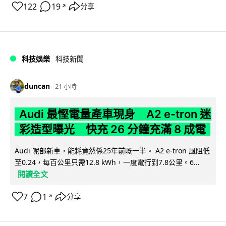
122
19
分享
↗
科技娛樂
科技新聞
duncan
21 小時
Audi 最慳電量產車現身 A2 e-tron 迷
彩造型曝光 快充 26 分鐘充滿 8 成電
Audi 呢部新車，能耗竟然係25年前嘅一半。 A2 e-tron 風阻低
至0.24，每百公里只需12.8 kWh，一度電行到7.8公里。6...
閱讀全文
7
1
分享
↗