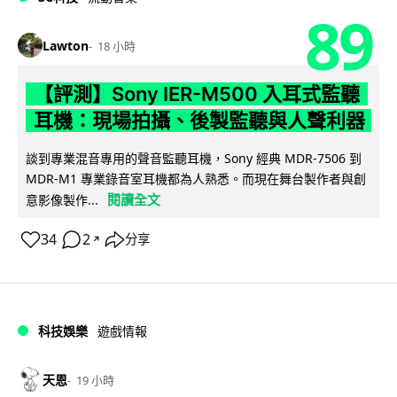
89
Lawton
18 小時
【評測】Sony IER-M500 入耳式監聽
耳機：現場拍攝、後製監聽與人聲利器
談到專業混音專用的聲音監聽耳機，Sony 經典 MDR-7506 到
MDR-M1 專業錄音室耳機都為人熟悉。而現在舞台製作者與創
閱讀全文
意影像製作...
34
2
分享
↗
科技娛樂
遊戲情報
天恩
19 小時