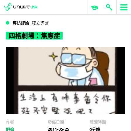
WWDC 2026
GenAI 與雲端科技專區
ERP 與商業 AI
四格劇場：焦慮症
專訪評論
獨立評論
四格劇場：焦慮症
作者
發佈日期
閱讀時間
2011-05-25
肥倫
0分鐘