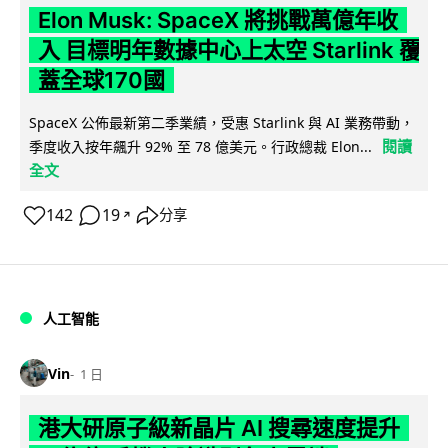
Elon Musk: SpaceX 將挑戰萬億年收
入 目標明年數據中心上太空 Starlink 覆
蓋全球170國
SpaceX 公佈最新第二季業績，受惠 Starlink 與 AI 業務帶動，
閱讀
季度收入按年飆升 92% 至 78 億美元。行政總裁 Elon...
全文
142
19
分享
↗
人工智能
Vin
1 日
港大研原子級新晶片 AI 搜尋速度提升