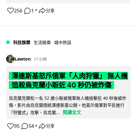
256
1
分享
↗
科技娛樂
生活娛樂
城中熱話
Lawton
17 小時
澤連斯基怒斥俄軍「人肉狩獵」 無人機
追殺烏克蘭小販近 40 秒仍被炸傷
烏克蘭克爾松一名 52 歲小販被俄軍無人機追擊近 40 秒後被炸
傷，影片由烏克蘭總統澤連斯基公開。他直斥俄軍對平民進行
閱讀全文
「狩獵式」攻擊，烏克蘭...
95
54
分享
↗