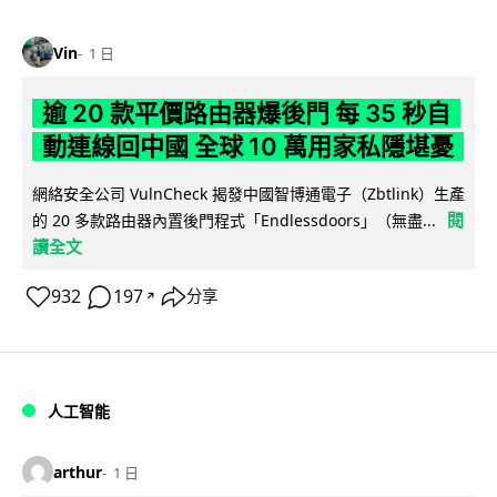
Vin
1 日
逾 20 款平價路由器爆後門 每 35 秒自
動連線回中國 全球 10 萬用家私隱堪憂
網絡安全公司 VulnCheck 揭發中國智博通電子（Zbtlink）生產
閱
的 20 多款路由器內置後門程式「Endlessdoors」（無盡...
讀全文
932
197
分享
↗
人工智能
arthur
1 日