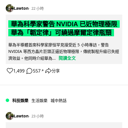
Lawton
22 小時
華為科學家警告 NVIDIA 已近物理極限
華為「韜定律」可繞過摩爾定律瓶頸
華為半導體首席科學家廖恒罕見接受近 5 小時專訪，警告
NVIDIA 等西方晶片巨頭正逼近物理極限，傳統製程升級已失經
閱讀全文
濟效益。他同時介紹華為...
1,499
557
分享
↗
科技娛樂
生活娛樂
城中熱話
Lawton
23 小時