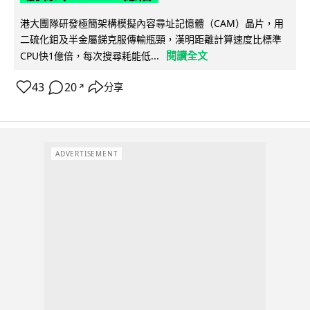
港大團隊研發極簡架構模擬內容尋址記憶體（CAM）晶片，用
二硫化鉬及半金屬銻克服傳輸瓶頸，漢明距離計算速度比標準
閱讀全文
CPU快1億倍，每次搜尋耗能低...
43
20
分享
↗
ADVERTISEMENT