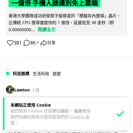
一億倍 手機人臉識別免上雲端
香港大學團隊成功研發原子級厚度的「模擬存內搜尋」晶片，
比傳統 CPU 搜尋速度快約 1 億倍，延遲低至 36 皮秒（即
閱讀全文
0.00000000...
381
86
分享
↗
科技娛樂
生活科技
旅遊
Lawton
1 日
本網站正使用 Cookie
中國大陸航線燃油附加費今日再降 連續
我們使用 Cookie 改善網站體驗。 繼續使用
3 個月下調
我們的網站即表示您同意我們的
Cookie 政
策
。
【中國大陸連續 3 個月減附加費，相反香港不斷加價】中國大