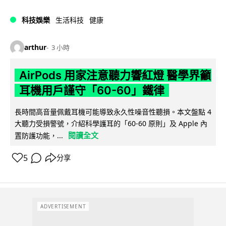
科技娛樂
生活科技
健康
arthur
3 小時
AirPods 用家注意聽力響紅燈 醫學界籲
耳機用戶謹守「60-60」鐵律
長時間高音量佩戴耳機可能導致永久性噪音性聽損。本文盤點 4
大聽力受損警號，介紹科學護耳的「60-60 原則」及 Apple 內
閱讀全文
置防護功能，...
5
分享
ADVERTISEMENT