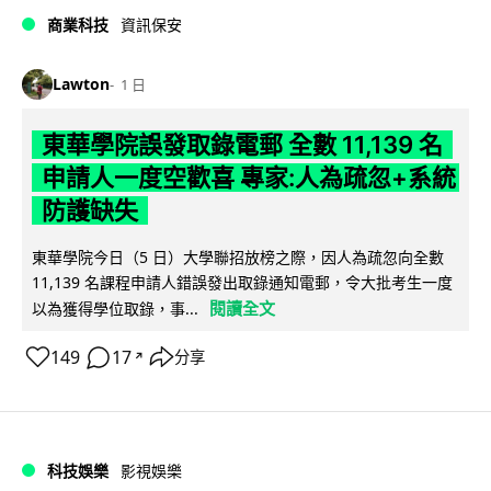
商業科技
資訊保安
Lawton
1 日
東華學院誤發取錄電郵 全數 11,139 名
申請人一度空歡喜 專家:人為疏忽+系統
防護缺失
東華學院今日（5 日）大學聯招放榜之際，因人為疏忽向全數
11,139 名課程申請人錯誤發出取錄通知電郵，令大批考生一度
閱讀全文
以為獲得學位取錄，事...
149
17
分享
↗
科技娛樂
影視娛樂