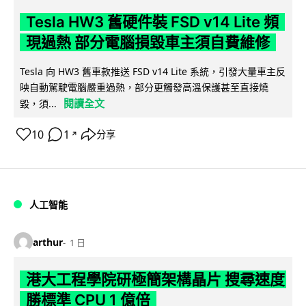
Tesla HW3 舊硬件裝 FSD v14 Lite 頻
現過熱 部分電腦損毀車主須自費維修
Tesla 向 HW3 舊車款推送 FSD v14 Lite 系統，引發大量車主反
映自動駕駛電腦嚴重過熱，部分更觸發高溫保護甚至直接燒
閱讀全文
毀，須...
10
1
分享
↗
人工智能
arthur
1 日
港大工程學院研極簡架構晶片 搜尋速度
勝標準 CPU 1 億倍