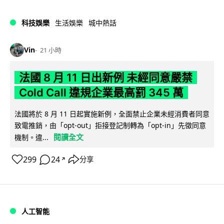
科技娛樂
生活娛樂
城中熱話
Vin
21 小時
法國 8 月 11 日出新例 未經同意嚴禁
Cold Call 違規企業最高罰 345 萬
法國將於 8 月 11 日起實施新例，全面禁止企業未經消費者同意
致電推銷，由「opt-out」拒接登記制轉為「opt-in」先徵同意
閱讀全文
機制。違...
299
24
分享
↗
人工智能