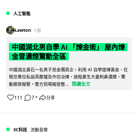
人工智能
Lawton
1 日
中國湖北男自學 AI 「煉金術」 屋內煉
金冒濃煙驚動全區
中國湖北黃石一名男子見金價高企，利用 AI 自學提煉黃金，在
租住單位私設高壓爐及作坊冶煉，過程產生大量刺鼻濃煙，驚
閱讀全文
動鄰居報警。警方到場揭發整...
111
7
分享
↗
3C科技
流動音樂