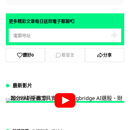
📮
更多精彩文章每日送到電子郵箱
讚好
0
看留言
分享
最新影片