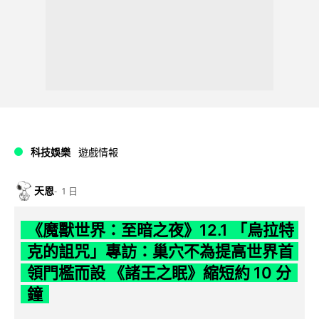
科技娛樂
遊戲情報
天恩
1 日
《魔獸世界：至暗之夜》12.1 「烏拉特
克的詛咒」專訪：巢穴不為提高世界首
領門檻而設 《諸王之眠》縮短約 10 分
鐘