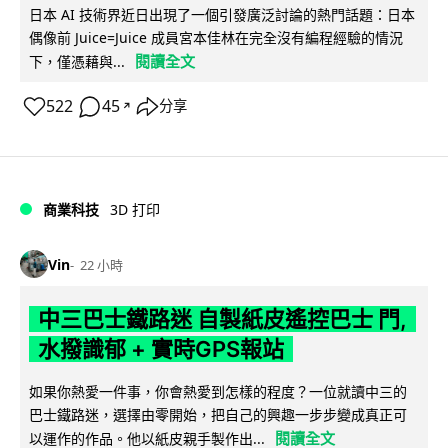
日本 AI 技術界近日出現了一個引發廣泛討論的熱門話題：日本
偶像前 Juice=Juice 成員宮本佳林在完全沒有編程經驗的情況
閱讀全文
下，僅憑藉與...
522
45
分享
↗
商業科技
3D 打印
Vin
22 小時
中三巴士鐵路迷 自製紙皮遙控巴士 門,
水撥識郁 + 實時GPS報站
如果你熱愛一件事，你會熱愛到怎樣的程度？一位就讀中三的
巴士鐵路迷，選擇由零開始，把自己的興趣一步步變成真正可
閱讀全文
以運作的作品。他以紙皮親手製作出...