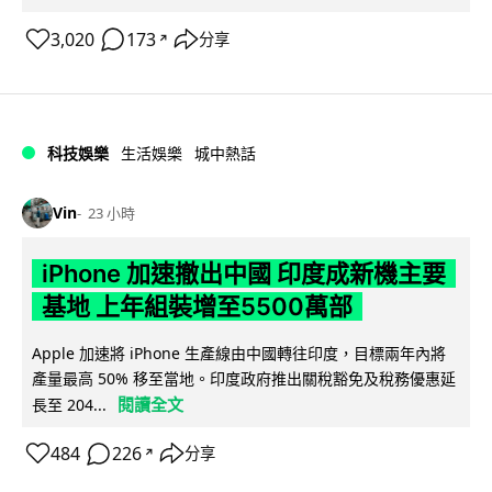
3,020
173
分享
↗
科技娛樂
生活娛樂
城中熱話
Vin
23 小時
iPhone 加速撤出中國 印度成新機主要
基地 上年組裝增至5500萬部
Apple 加速將 iPhone 生產線由中國轉往印度，目標兩年內將
產量最高 50% 移至當地。印度政府推出關稅豁免及稅務優惠延
閱讀全文
長至 204...
484
226
分享
↗