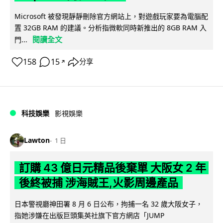
Microsoft 被發現靜靜刪除官方網站上，對遊戲玩家要為電腦配
置 32GB RAM 的建議。分析指微軟同時新推出的 8GB RAM 入
閱讀全文
門...
158
15
分享
↗
科技娛樂
影視娛樂
Lawton
1 日
訂購 43 億日元精品後棄單 大阪女 2 年
後終被捕 涉海賊王,火影周邊產品
日本警視廳神田署 8 月 6 日公布，拘捕一名 32 歲大阪女子，
指她涉嫌在出版巨頭集英社旗下官方網店「JUMP