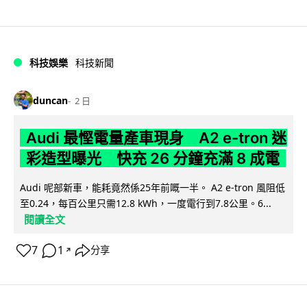
科技娛樂
科技新聞
duncan
2 日
Audi 最慳電量產車現身 A2 e-tron 迷
彩造型曝光 快充 26 分鐘充滿 8 成電
Audi 呢部新車，能耗竟然係25年前嘅一半。 A2 e-tron 風阻低
至0.24，每百公里只需12.8 kWh，一度電行到7.8公里。6...
閱讀全文
7
1
分享
↗