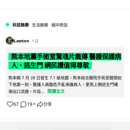
科技娛樂
生活娛樂
城中熱話
Lawton
1 日
熊本地震手術室驚魂片瘋傳 醫護保護病
人、逃生門 網民讚值得尊敬
熊本縣 7 月 28 日發生 7.1 級地震，熊本綜合醫院手術室鏡頭拍
下地震一刻，醫護人員臨危不亂保護病人，更馬上開逃生門確
閱讀全文
保出口流通。片段...
67
19
分享
↗