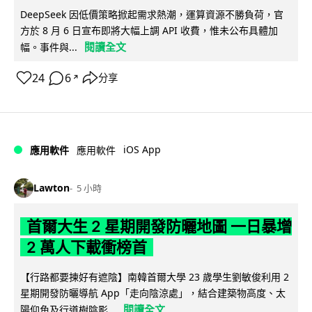
DeepSeek 因低價策略掀起需求熱潮，運算資源不勝負荷，官
方於 8 月 6 日宣布即將大幅上調 API 收費，惟未公布具體加
閱讀全文
幅。事件與...
24
6
分享
↗
iOS App
應用軟件
應用軟件
Lawton
5 小時
首爾大生 2 星期開發防曬地圖 一日暴增
2 萬人下載衝榜首
【行路都要揀好有遮陰】南韓首爾大學 23 歲學生劉敏俊利用 2
星期開發防曬導航 App「走向陰涼處」，結合建築物高度、太
閱讀全文
陽仰角及行道樹陰影...