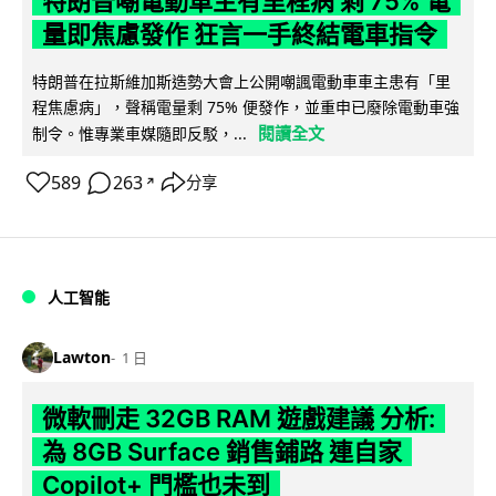
特朗普嘲電動車主有里程病 剩 75% 電
量即焦慮發作 狂言一手終結電車指令
特朗普在拉斯維加斯造勢大會上公開嘲諷電動車車主患有「里
程焦慮病」，聲稱電量剩 75% 便發作，並重申已廢除電動車強
閱讀全文
制令。惟專業車媒隨即反駁，...
589
263
分享
↗
人工智能
Lawton
1 日
微軟刪走 32GB RAM 遊戲建議 分析:
為 8GB Surface 銷售鋪路 連自家
Copilot+ 門檻也未到