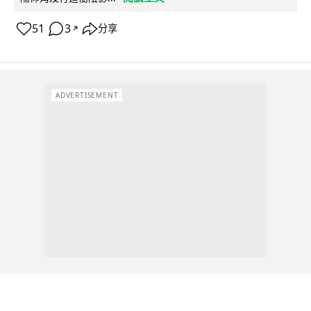
51
3
分享
↗
ADVERTISEMENT