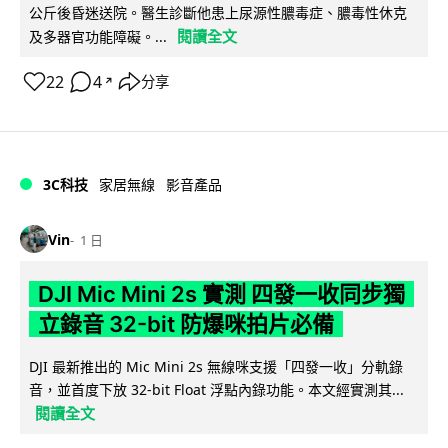
公斤後昏迷送院。醫生診斷他患上尿源性膿毒症、膿毒性休克
閱讀全文
及多器官功能障礙。...
22
4
分享
↗
3C科技
家居無線
影音產品
Vin
1 日
DJI Mic Mini 2s 實測 四發一收同步獨
立錄音 32-bit 防爆咪拍片必備
DJI 最新推出的 Mic Mini 2s 無線咪支援「四發一收」分軌錄
音，並首度下放 32-bit Float 浮點內錄功能。本文經實測其...
閱讀全文