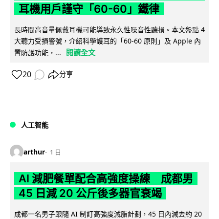
耳機用戶謹守「60-60」鐵律
長時間高音量佩戴耳機可能導致永久性噪音性聽損。本文盤點 4
大聽力受損警號，介紹科學護耳的「60-60 原則」及 Apple 內
閱讀全文
置防護功能，...
20
分享
人工智能
arthur
1 日
AI 減肥餐單配合高強度操練 成都男
45 日減 20 公斤後多器官衰竭
成都一名男子跟隨 AI 制訂高強度減脂計劃，45 日內減去約 20