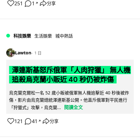
251
1
分享
↗
科技娛樂
生活娛樂
城中熱話
Lawton
1 日
澤連斯基怒斥俄軍「人肉狩獵」 無人機
追殺烏克蘭小販近 40 秒仍被炸傷
烏克蘭克爾松一名 52 歲小販被俄軍無人機追擊近 40 秒後被炸
傷，影片由烏克蘭總統澤連斯基公開。他直斥俄軍對平民進行
閱讀全文
「狩獵式」攻擊，烏克蘭...
121
41
分享
↗