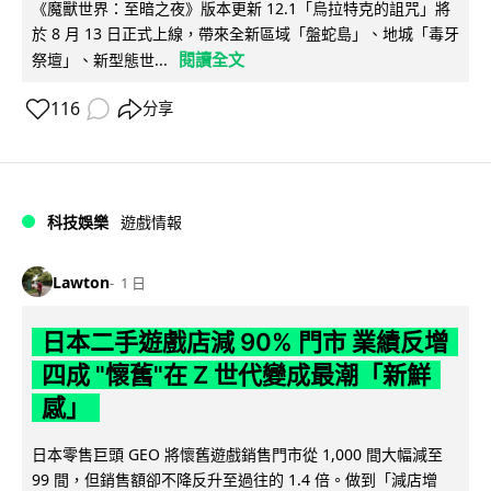
《魔獸世界：至暗之夜》版本更新 12.1「烏拉特克的詛咒」將
於 8 月 13 日正式上線，帶來全新區域「盤蛇島」、地城「毒牙
閱讀全文
祭壇」、新型態世...
116
分享
科技娛樂
遊戲情報
Lawton
1 日
日本二手遊戲店減 90% 門市 業績反增
四成 "懷舊"在 Z 世代變成最潮「新鮮
感」
日本零售巨頭 GEO 將懷舊遊戲銷售門市從 1,000 間大幅減至
99 間，但銷售額卻不降反升至過往的 1.4 倍。做到「減店增