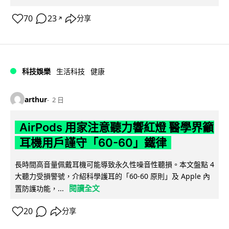
70
23
分享
↗
科技娛樂
生活科技
健康
arthur
2 日
AirPods 用家注意聽力響紅燈 醫學界籲
耳機用戶謹守「60-60」鐵律
長時間高音量佩戴耳機可能導致永久性噪音性聽損。本文盤點 4
大聽力受損警號，介紹科學護耳的「60-60 原則」及 Apple 內
閱讀全文
置防護功能，...
20
分享