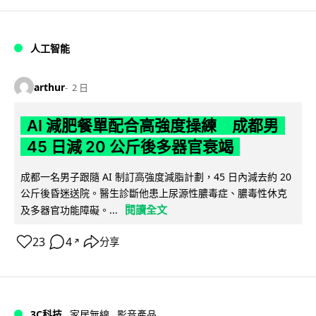
人工智能
arthur
2 日
AI 減肥餐單配合高強度操練 成都男
45 日減 20 公斤後多器官衰竭
成都一名男子跟隨 AI 制訂高強度減脂計劃，45 日內減去約 20
公斤後昏迷送院。醫生診斷他患上尿源性膿毒症、膿毒性休克
閱讀全文
及多器官功能障礙。...
23
4
分享
↗
3C科技
家居無線
影音產品