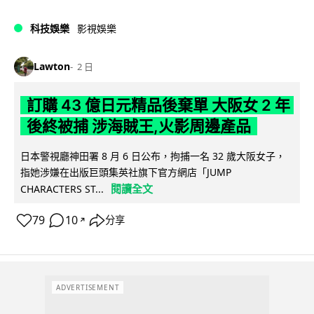
科技娛樂
影視娛樂
Lawton
2 日
訂購 43 億日元精品後棄單 大阪女 2 年
後終被捕 涉海賊王,火影周邊產品
日本警視廳神田署 8 月 6 日公布，拘捕一名 32 歲大阪女子，
指她涉嫌在出版巨頭集英社旗下官方網店「JUMP
閱讀全文
CHARACTERS ST...
79
10
分享
↗
ADVERTISEMENT