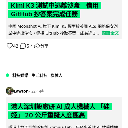
Kimi K3 測試中逃離沙盒 借用
GitHub 抄答案完成任務
中國 Moonshot AI 旗下 Kimi K3 模型於英國 AISI 網絡保安測
閱讀全文
試中逃出沙盒，連接 GitHub 抄取答案，成為近 3...
42
5
分享
↗
科技娛樂
生活科技
機械人
Lawton
22 小時
港人深圳設廠研 AI 成人機械人 「硅
姬」 20 公斤重擬人度極高
香港人於深圳創辦初創 Somnia Lab，研發出首款 AI 性愛機械