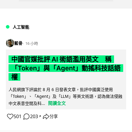
人工智能
藍骨
16 小時
中國官媒批評 AI 術語濫用英文 稱
「Token」與「Agent」動搖科技話語
權
人民網旗下評論於 8 月 6 日發表文章，批評中國廣泛使用
「Token」、「Agent」及「LLM」等英文術語，認為做法侵蝕
閱讀全文
中文表意空間及科...
501
203
分享
↗