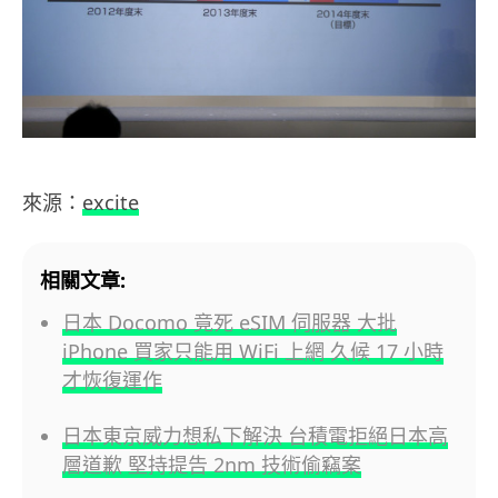
來源：
excite
相關文章:
日本 Docomo 竟死 eSIM 伺服器 大批
iPhone 買家只能用 WiFi 上網 久候 17 小時
才恢復運作
日本東京威力想私下解決 台積電拒絕日本高
層道歉 堅持提告 2nm 技術偷竊案