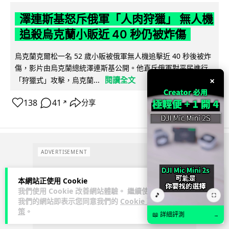
澤連斯基怒斥俄軍「人肉狩獵」 無人機
追殺烏克蘭小販近 40 秒仍被炸傷
烏克蘭克爾松一名 52 歲小販被俄軍無人機追擊近 40 秒後被炸
傷，影片由烏克蘭總統澤連斯基公開。他直斥俄軍對平民進行
閱讀全文
×
「狩獵式」攻擊，烏克蘭...
138
41
分享
↗
ADVERTISEMENT
本網站正使用 Cookie
我們使用 Cookie 改善網站體驗。 繼續使用
🎵
⛶
我們的網站即表示您同意我們的
Cookie 政
策
。
📖 詳細評測
→