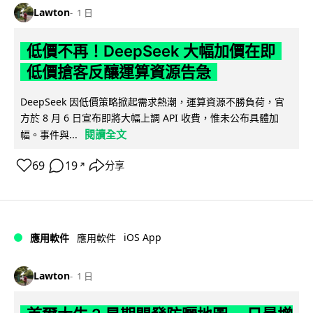
Lawton
1 日
低價不再！DeepSeek 大幅加價在即
低價搶客反釀運算資源告急
DeepSeek 因低價策略掀起需求熱潮，運算資源不勝負荷，官
方於 8 月 6 日宣布即將大幅上調 API 收費，惟未公布具體加
閱讀全文
幅。事件與...
69
19
分享
↗
iOS App
應用軟件
應用軟件
Lawton
1 日