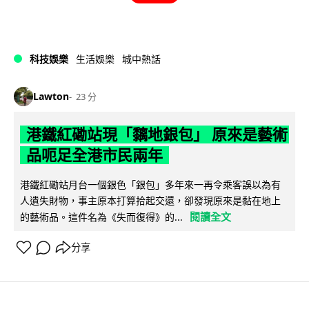
科技娛樂
生活娛樂
城中熱話
Lawton
23 分
港鐵紅磡站現「黐地銀包」 原來是藝術
品呃足全港市民兩年
港鐵紅磡站月台一個銀色「銀包」多年來一再令乘客誤以為有
人遺失財物，事主原本打算拾起交還，卻發現原來是黏在地上
閱讀全文
的藝術品。這件名為《失而復得》的...
分享