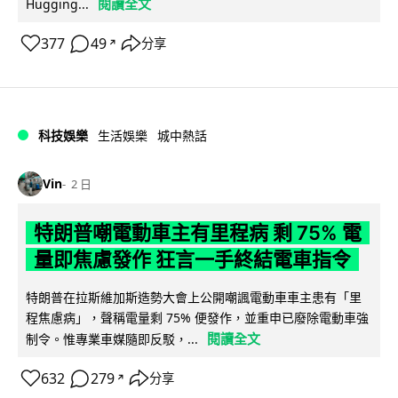
閱讀全文
Hugging...
377
49
分享
↗
科技娛樂
生活娛樂
城中熱話
Vin
2 日
特朗普嘲電動車主有里程病 剩 75% 電
量即焦慮發作 狂言一手終結電車指令
特朗普在拉斯維加斯造勢大會上公開嘲諷電動車車主患有「里
程焦慮病」，聲稱電量剩 75% 便發作，並重申已廢除電動車強
閱讀全文
制令。惟專業車媒隨即反駁，...
632
279
分享
↗