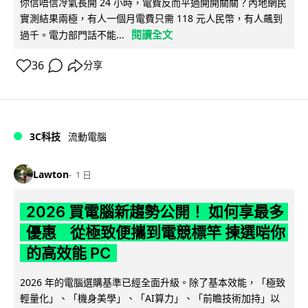
你信唔信冷氣長開 24 小時，電費反而平過開開關關？內地網民
實測結果兩極，有人一個月電費只需 118 元人民幣，有人飆到
閱讀全文
過千。電力部門話不能...
36
分享
3C科技
流動電腦
Lawton
1 日
2026 買電腦新趨勢公開！ 如何享最多
優惠 從極致便攜到電競標竿 揀選啱你
的高效能 PC
2026 年的電腦選購基準已經全面升級。除了基本效能，「極致
輕量化」、「機身美學」、「AI算力」、「前瞻技術加持」以