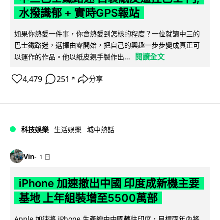
水撥識郁 + 實時GPS報站
如果你熱愛一件事，你會熱愛到怎樣的程度？一位就讀中三的
巴士鐵路迷，選擇由零開始，把自己的興趣一步步變成真正可
閱讀全文
以運作的作品。他以紙皮親手製作出...
4,479
251
分享
↗
科技娛樂
生活娛樂
城中熱話
Vin
1 日
iPhone 加速撤出中國 印度成新機主要
基地 上年組裝增至5500萬部
Apple 加速將 iPhone 生產線由中國轉往印度，目標兩年內將