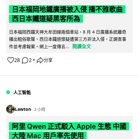
日本福岡地鐵廣播被入侵 播不雅歌曲
西日本鐵道疑黑客所為
日本福岡西鐵天神大牟田線兩個車站，8 月 4 日廣播系統離奇
播出粗俗歌聲，西日本鐵道懷疑遭第三方非法入侵，正調查事
閱讀全文
件並考慮報案。網上一度傳言...
28
2
分享
↗
人工智能
Lawton
2 小時
阿里 Qwen 正式駁入 Apple 生態 中國
大陸 Mac 用戶率先使用