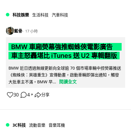
科技娛樂
生活科技
汽車科技
藍骨
17 小時
BMW 車廂熒幕強推蜘蛛俠電影廣告
車主怒轟堪比 iTunes 送 U2 專輯翻版
BMW 近日透過無線更新向全球逾 70 個市場車輛中控熒幕推送
《蜘蛛俠：英雄重生》宣傳動畫，啟動車輛即彈出通知，觸發
閱讀全文
大批車主不滿。BMW 早...
30
4
分享
↗
3C科技
流動音樂
音樂耳機