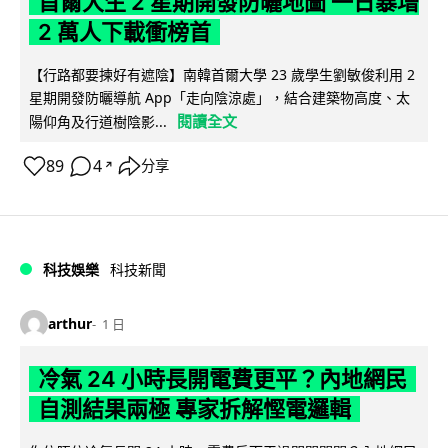
首爾大生 2 星期開發防曬地圖 一日暴增
2 萬人下載衝榜首
【行路都要揀好有遮陰】南韓首爾大學 23 歲學生劉敏俊利用 2
星期開發防曬導航 App「走向陰涼處」，結合建築物高度、太
閱讀全文
陽仰角及行道樹陰影...
89
4
分享
↗
科技娛樂
科技新聞
arthur
1 日
冷氣 24 小時長開電費更平？內地網民
自測結果兩極 專家拆解慳電邏輯