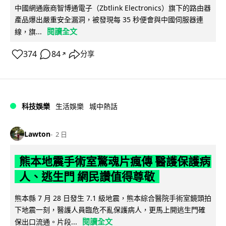
中國網通廠商智博通電子（Zbtlink Electronics）旗下的路由器
產品爆出嚴重安全漏洞，被發現每 35 秒便會與中國伺服器連
閱讀全文
線，旗...
374
84
分享
↗
科技娛樂
生活娛樂
城中熱話
Lawton
2 日
熊本地震手術室驚魂片瘋傳 醫護保護病
人、逃生門 網民讚值得尊敬
熊本縣 7 月 28 日發生 7.1 級地震，熊本綜合醫院手術室鏡頭拍
下地震一刻，醫護人員臨危不亂保護病人，更馬上開逃生門確
閱讀全文
保出口流通。片段...