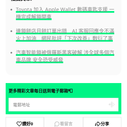
Toyota 加入 Apple Wallet 數碼車匙支援 一
機完成解鎖開車
連鎖餅店月餅訂單出錯 AI 客服回應令不滿
火上加油 網民批評「下次改善」敷衍了事
汽車智能鎖被俄羅斯黑客破解 涉全球多個汽
車品牌 安全恐受威脅
📮
更多精彩文章每日送到電子郵箱
讚好
0
看留言
分享