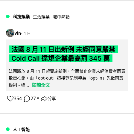
科技娛樂
生活娛樂
城中熱話
Vin
1 日
法國 8 月 11 日出新例 未經同意嚴禁
Cold Call 違規企業最高罰 345 萬
法國將於 8 月 11 日起實施新例，全面禁止企業未經消費者同意
致電推銷，由「opt-out」拒接登記制轉為「opt-in」先徵同意
閱讀全文
機制。違...
354
27
分享
↗
人工智能