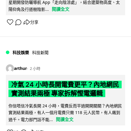
星期開發防曬導航 App「走向陰涼處」，結合建築物高度、太
閱讀全文
陽仰角及行道樹陰影...
分享
科技娛樂
科技新聞
arthur
2 小時
冷氣 24 小時長開電費更平？內地網民
實測結果兩極 專家拆解慳電邏輯
你信唔信冷氣長開 24 小時，電費反而平過開開關關？內地網民
實測結果兩極，有人一個月電費只需 118 元人民幣，有人飆到
閱讀全文
過千。電力部門話不能...