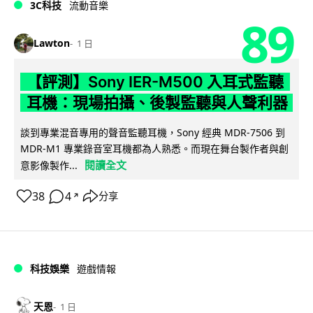
3C科技
流動音樂
89
Lawton
1 日
【評測】Sony IER-M500 入耳式監聽
耳機：現場拍攝、後製監聽與人聲利器
談到專業混音專用的聲音監聽耳機，Sony 經典 MDR-7506 到
MDR-M1 專業錄音室耳機都為人熟悉。而現在舞台製作者與創
閱讀全文
意影像製作...
38
4
分享
↗
科技娛樂
遊戲情報
天恩
1 日