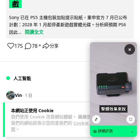
戲
Sony 已在 PS5 主機包裝加貼提示貼紙，重申官方 7 月已公布
計劃：2028 年 1 月起停產新遊戲實體光碟。分析師預期 PS6
閱讀全文
因此...
175
78
分享
↗
×
人工智能
Vin
1 日
本網站正使用 Cookie
Samsung 展示 Galaxy AI 新方向 未來
我們使用 Cookie 改善網站體驗。 繼續使用
🎵
⛶
手機毋須輸入文字 轉向 Agent 全自動操
我們的網站即表示您同意我們的
Cookie 政
策
。
作
📖 詳細評測
→