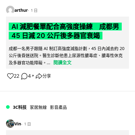
arthur
1 日
AI 減肥餐單配合高強度操練 成都男
45 日減 20 公斤後多器官衰竭
成都一名男子跟隨 AI 制訂高強度減脂計劃，45 日內減去約 20
公斤後昏迷送院。醫生診斷他患上尿源性膿毒症、膿毒性休克
閱讀全文
及多器官功能障礙。...
22
4
分享
↗
3C科技
家居無線
影音產品
Vin
1 日