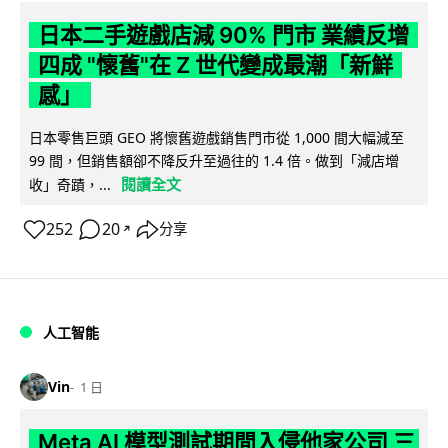
日本二手遊戲店減 90% 門市 業績反增
四成 "懷舊"在 Z 世代變成最潮「新鮮
感」
日本零售巨頭 GEO 將懷舊遊戲銷售門市從 1,000 間大幅減至
99 間，但銷售額卻不降反升至過往的 1.4 倍。做到「減店增
閱讀全文
收」奇蹟，...
252
20
分享
↗
人工智能
Vin
1 日
Meta AI 模型測試期間入侵他家公司 三