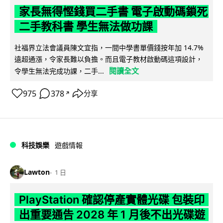
家長無得慳錢買二手書 電子啟動碼鎖死
二手教科書 學生無法做功課
社福界立法會議員陳文宜指，一間中學書單價錢按年加 14.7%
遠超通漲，令家長難以負擔。而且電子教材啟動碼這項設計，
閱讀全文
令學生無法完成功課，二手...
975
378
分享
↗
科技娛樂
遊戲情報
Lawton
1 日
PlayStation 確認停產實體光碟 包裝印
出重要通告 2028 年 1 月後不出光碟遊