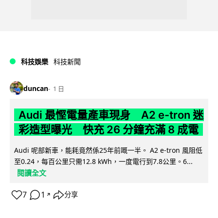
科技娛樂
科技新聞
duncan
1 日
Audi 最慳電量產車現身 A2 e-tron 迷
彩造型曝光 快充 26 分鐘充滿 8 成電
Audi 呢部新車，能耗竟然係25年前嘅一半。 A2 e-tron 風阻低
至0.24，每百公里只需12.8 kWh，一度電行到7.8公里。6...
閱讀全文
7
1
分享
↗