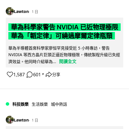
Lawton
1 日
華為科學家警告 NVIDIA 已近物理極限
華為「韜定律」可繞過摩爾定律瓶頸
華為半導體首席科學家廖恒罕見接受近 5 小時專訪，警告
NVIDIA 等西方晶片巨頭正逼近物理極限，傳統製程升級已失經
閱讀全文
濟效益。他同時介紹華為...
1,587
601
分享
↗
科技娛樂
生活娛樂
城中熱話
Lawton
1 日