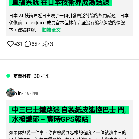
直播系統 在日本技術界成為話題
日本 AI 技術界近日出現了一個引發廣泛討論的熱門話題：日本
偶像前 Juice=Juice 成員宮本佳林在完全沒有編程經驗的情況
閱讀全文
下，僅憑藉與...
431
35
分享
↗
商業科技
3D 打印
Vin
18 小時
中三巴士鐵路迷 自製紙皮遙控巴士 門,
水撥識郁 + 實時GPS報站
如果你熱愛一件事，你會熱愛到怎樣的程度？一位就讀中三的