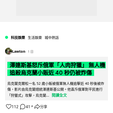
科技娛樂
生活娛樂
城中熱話
Lawton
1 日
澤連斯基怒斥俄軍「人肉狩獵」 無人機
追殺烏克蘭小販近 40 秒仍被炸傷
烏克蘭克爾松一名 52 歲小販被俄軍無人機追擊近 40 秒後被炸
傷，影片由烏克蘭總統澤連斯基公開。他直斥俄軍對平民進行
閱讀全文
「狩獵式」攻擊，烏克蘭...
112
41
分享
↗