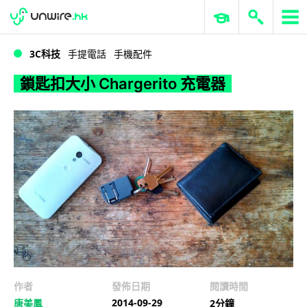
WWDC 2026
GenAI 與雲端科技專區
ERP 與商業 AI
鎖匙扣大小 Chargerito 充電器
3C科技
手提電話
手機配件
鎖匙扣大小 Chargerito 充電器
作者
發佈日期
閱讀時間
2014-09-29
唐美鳳
2分鐘