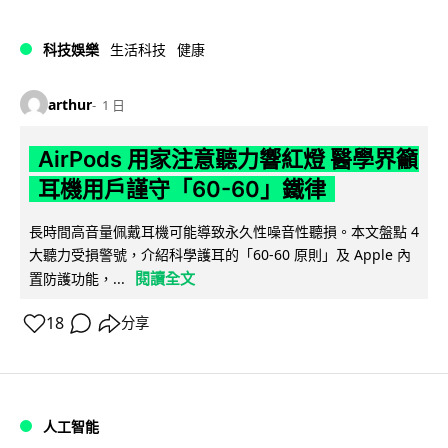
科技娛樂
生活科技
健康
arthur
1 日
AirPods 用家注意聽力響紅燈 醫學界籲
耳機用戶謹守「60-60」鐵律
長時間高音量佩戴耳機可能導致永久性噪音性聽損。本文盤點 4
大聽力受損警號，介紹科學護耳的「60-60 原則」及 Apple 內
閱讀全文
置防護功能，...
18
分享
人工智能