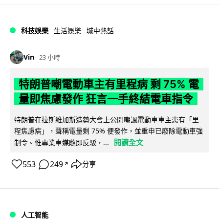
科技娛樂
生活娛樂
城中熱話
Vin
23 小時
特朗普嘲電動車主有里程病 剩 75% 電
量即焦慮發作 狂言一手終結電車指令
特朗普在拉斯維加斯造勢大會上公開嘲諷電動車車主患有「里
程焦慮病」，聲稱電量剩 75% 便發作，並重申已廢除電動車強
閱讀全文
制令。惟專業車媒隨即反駁，...
553
249
分享
↗
人工智能