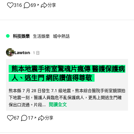
316
69
分享
↗
科技娛樂
生活娛樂
城中熱話
Lawton
1 日
熊本地震手術室驚魂片瘋傳 醫護保護病
人、逃生門 網民讚值得尊敬
熊本縣 7 月 28 日發生 7.1 級地震，熊本綜合醫院手術室鏡頭拍
下地震一刻，醫護人員臨危不亂保護病人，更馬上開逃生門確
閱讀全文
保出口流通。片段...
67
17
分享
↗