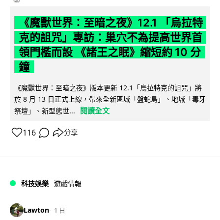
《魔獸世界：至暗之夜》12.1 「烏拉特
克的詛咒」專訪：巢穴不為提高世界首
領門檻而設 《諸王之眠》縮短約 10 分
鐘
《魔獸世界：至暗之夜》版本更新 12.1「烏拉特克的詛咒」將
於 8 月 13 日正式上線，帶來全新區域「盤蛇島」、地城「毒牙
閱讀全文
祭壇」、新型態世...
116
分享
科技娛樂
遊戲情報
Lawton
1 日