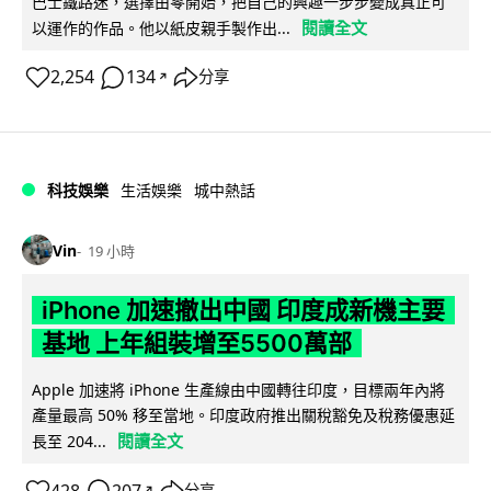
巴士鐵路迷，選擇由零開始，把自己的興趣一步步變成真正可
閱讀全文
以運作的作品。他以紙皮親手製作出...
2,254
134
分享
↗
科技娛樂
生活娛樂
城中熱話
Vin
19 小時
iPhone 加速撤出中國 印度成新機主要
基地 上年組裝增至5500萬部
Apple 加速將 iPhone 生產線由中國轉往印度，目標兩年內將
產量最高 50% 移至當地。印度政府推出關稅豁免及稅務優惠延
閱讀全文
長至 204...
428
207
分享
↗